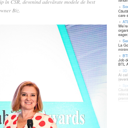
tendin
ship în CSR, devenind adevărate modele de
best
Soc
owner Biz.
Căută
care 
AT
We’re
organi
eager
Se
La Go
minim
BT
Job d
BTL A
3D 
Ai ce
(eveni
Spe
Căută
releva
premi