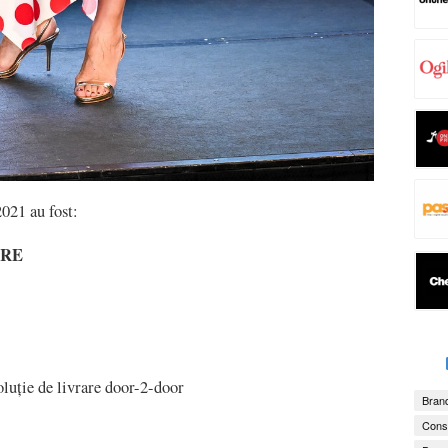
021 au fost:
ARE
luție de livrare door-2-door
Brand
Consu