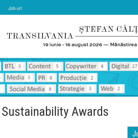
Job-uri
z Sustainability Awards
J