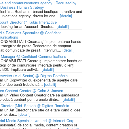
ive and communications agency | Recruited by
Business Human Strategy
lient is a Bucharest based boutique - creative and
nications agency, driven by one...
[detalii]
ount Director @ Kubis Interactive
 looking for an Account Director...
[detalii]
ia Relations Specialist @ Confident
unications
NSABILITĂȚI Crearea și implementarea hands-
strategiilor de presă Redactarea de conținut
ial: comunicate de presă, interviuri,...
[detalii]
 Manager @ Confident Communications
NSABILITĂȚI Creare și implementare hands-on
tegiilor de comunicare integrată pentru clienți
 B2C Implicare activă...
[detalii]
ywriter (Mid–Senior) @ Digitas România
m un Copywriter cu experiență de agenție care
ă o idee bună trebuie să...
[detalii]
deo Content Creator @ Cohn & Jansen
m un Video Content Creator care să gândească
 producă content pentru unele dintre...
[detalii]
 Director (Mid–Senior) @ Digitas România
m un Art Director care știe că e tare când o idee
bine, dar...
[detalii]
ial Media Specialist wanted @ Internet Corp
pasionat(ă) de social media, content creation și