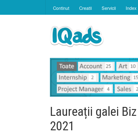
Continut
Creatii
Servicii
Index
Laureații galei Bi
2021