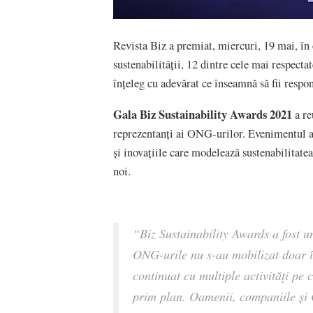
Revista Biz a premiat, miercuri, 19 mai, în
sustenabilității, 12 dintre cele mai respecta
înțeleg cu adevărat ce înseamnă să fii respons
Gala Biz Sustainability Awards 2021
a re
reprezentanți ai ONG-urilor. Evenimentul a f
și inovațiile care modelează sustenabilitatea 
noi.
“
Biz Sustainability Awards a fost 
ONG-urile nu s-au mobilizat doar î
continuat cu multiple activități pe 
prim plan. Oamenii, companiile și