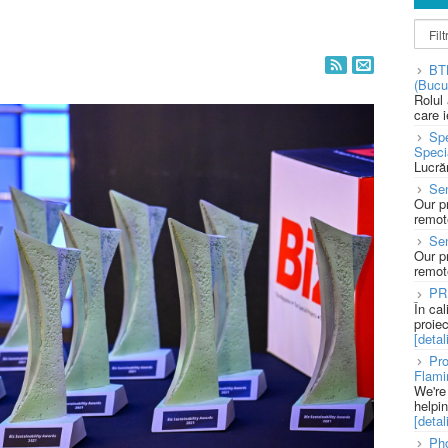
BT
(Bucu
Rolul
care 
Spe
Speci
Lucră
Sen
Our p
remote
Se
Our p
remote
PR
În ca
proie
[detali
Pro
Flami
We're
helpi
[detali
Pho