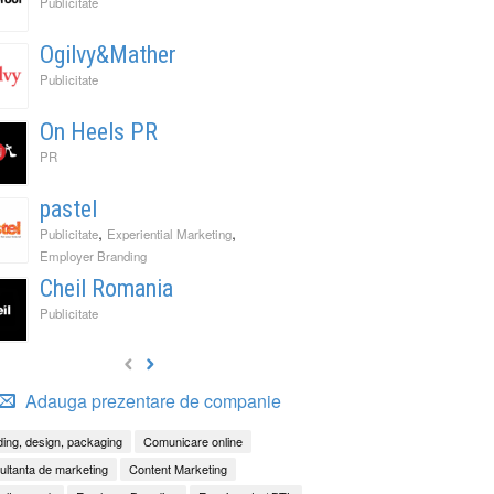
Publicitate
Ogilvy&Mather
Publicitate
On Heels PR
PR
pastel
,
,
Publicitate
Experiential Marketing
Employer Branding
Cheil Romania
Publicitate
Adauga prezentare de companie
ing, design, packaging
Comunicare online
ltanta de marketing
Content Marketing