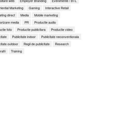
oltare web
Employer Branding
Evenimente / BTL
iential Marketing
Gaming
Interactive Retail
ting direct
Media
Mobile marketing
orizare media
PR
Productie audio
ctie foto
Productie publicitara
Productie video
citate
Publicitate indoor
Publicitate neconventionala
citate outdoor
Regii de publicitate
Research
rafii
Training