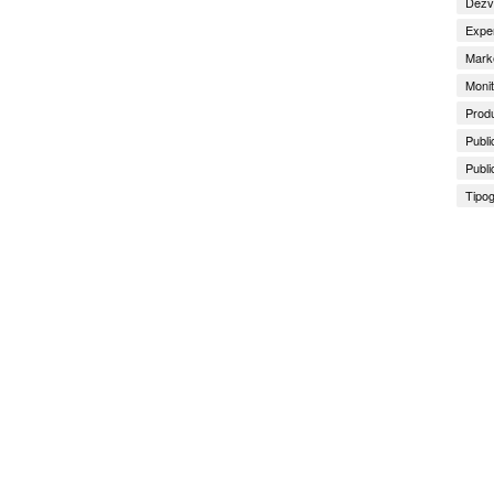
Dezv
Exper
Marke
Monit
Produ
Publi
Publi
Tipog