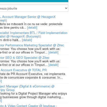
L Account Manager Senior @ HexagonX
rești)
 ăsta se măsoară în ce nu se vede: proiectele
ies bine pentru că...
[detalii]
cialist Implementare BTL / Field Implementation
alist @ HexagonX (București)
m dintr-o hală...
[detalii]
ior Performance Marketing Specialist @ Zitec
romise: You choose how you'll work with us:
-first or at our offices in Timpuri...
[detalii]
nior SEO & GEO Specialist @ Zitec
romise: You choose how you'll work with us:
-first or at our offices in Timpuri...
[detalii]
 Account Executive @ TOTAL PR
litate de PR Account Executive, vei implementa
cte de comunicare corporate & consumer, în...
i]
ject Manager (Digital & eCommerce) @
njoy Group
 looking for a Digital Project Manager who enjoys
ng businesses grow through digital marketing...
i]
to & Video Content Creator @ boutique -