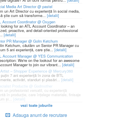
țele digitale? Ai un ochi format pentru...
[detalii]
ial Media Art Director @ pastel
m un Art Director cu experiență în social media,
să știe cum să transforme...
[detalii]
L Account Coordinator @ Oxygen
 looking for an ATL Account Coordinator – an
zed, proactive, and detail-oriented professional
...
[detalii]
nior PR Manager @ Golin Ketchum
lin Ketchum, căutăm un Senior PR Manager cu
um 5 ani experiență, care știe...
[detalii]
L Account Manager @ YES Communication
escription: We're on the lookout for an awesome
ccount Manager to join our vibrant...
[detalii]
Artist – Shopper Experience @ Mercury360
l puțin 7 ani experiență în zona de BTL
mente, activări, standuri și plasări...
[detalii]
cialist Productie @ Godmother
m un profesionist versatil, cu experiență
ntă în producție, care înțelege materiale, finisaje
um și...
[detalii]
vezi toate joburile
Adauga anunt de recrutare