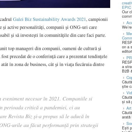
creat
EPIC 
Our c
commu
 cadrul
Galei Biz Sustainability Awards 2021
, campionii
Acc
te și active personalități, companii și ONG-uri care
We’re
Med
abil și să investești în comunitățile din care faci parte.
Comm
RESPO
on a 
unit top manageri din companii, oameni de cultură și
editor
ost precedat de o conferință care a prezentat tendințele
PR
RESPO
atât în zona de business, cât și în viața fiecăruia dintre
a stra
B2B &
Cop
Căută
știe c
Vi
Căută
un eveniment necesar în 2021. Companiile si
și să
n perioada critică a pandemiei, ci au
Art
Căută
care Revista Biz și-a propus să le aducă în
arată 
Soc
 ONG-urile au făcut performanță prin
strategii
Ești 