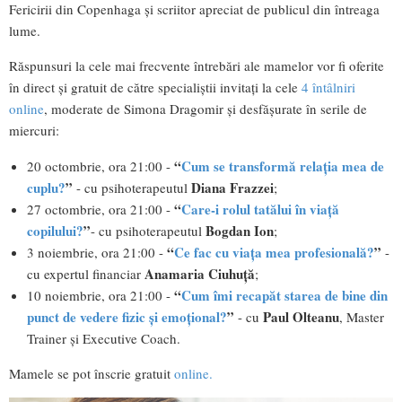
Fericirii din Copenhaga și scriitor apreciat de publicul din întreaga
lume.
Răspunsuri la cele mai frecvente întrebări ale mamelor vor fi oferite
în direct și gratuit de către specialiștii invitați la cele
4 întâlniri
online
, moderate de Simona Dragomir și desfășurate în serile de
miercuri:
“
Cum se transformă relația mea de
20 octombrie, ora 21:00 -
cuplu?
”
Diana
Frazzei
- cu psihoterapeutul
;
“
Care-i
rolul tatălui în viață
27 octombrie, ora 21:00 -
copilului?
”
Bogdan
Ion
- cu psihoterapeutul
;
“
Ce fac cu
viața mea
profesională?
”
3 noiembrie, ora 21:00 -
-
Anamaria Ciuhuță
cu expertul financiar
;
“
Cum îmi recapăt starea de bine
din
10 noiembrie, ora 21:00 -
punct de vedere
fizic și emoțional?
”
Paul Olteanu
- cu
, Master
Trainer și Executive Coach.
Mamele se pot înscrie gratuit
online.