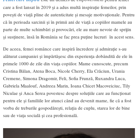
care a fost lansat în 2019 și a adus multă inspirație femeilor, prin
povești de viață pline de autenticitate și mesaje motivaționale. Pentru
că în perioada sarcinii și în primii ani de viață a copiilor mamele au
parte de multe schimbări și provocări, ele au mare nevoie de sprijin
și susținere, însă în România se fac prea puține lucruri în acest sens.
De aceea, femei românce care inspiră încredere și admirație s-au
alăturat campaniei și împărtășesc din experiența dobândită de ele în
primele 1000 de zile din viața copiilor. Mame cunoscute, precum
Cristina Bălan, Atena Boca, Nicole Cherry, Ela Crăciun, Urania
Cremene, Simona Dragomir, Feli, Sofia Frunză, Ruxandra Luca,
Gabriela Maalouf, Andreea Marin, Ioana Chicet Macoveiciuc, Tily
Niculae și Anca Serea povestesc despre soluțiile care au funcționat
pentru ele și familiile lor atunci când au devenit mame, fie că a fost
vorba de treburile gospodărești, relația de cuplu, starea lor de bine
sau de viața socială și cea profesională.