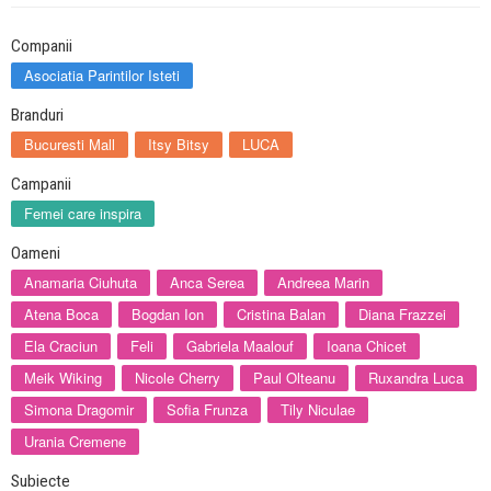
Companii
Asociatia Parintilor Isteti
Branduri
Bucuresti Mall
Itsy Bitsy
LUCA
Campanii
Femei care inspira
Oameni
Anamaria Ciuhuta
Anca Serea
Andreea Marin
Atena Boca
Bogdan Ion
Cristina Balan
Diana Frazzei
Ela Craciun
Feli
Gabriela Maalouf
Ioana Chicet
Meik Wiking
Nicole Cherry
Paul Olteanu
Ruxandra Luca
Simona Dragomir
Sofia Frunza
Tily Niculae
Urania Cremene
Subiecte