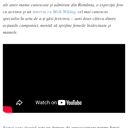
ale unor mame cunoscute
ș
i admirate din România, o expoziție foto
cu acestea
și
un
interviu cu Meik Wiking
, cel mai cunoscut
specialist în arta de
a-ți
găsi fericirea –
sunt doar câteva dintre
acțiunile campaniei
,
menită să sprijine
femeile însărcinate și
mamele.
Femei care inspiră
este un demers de
empowerment
pentru femei