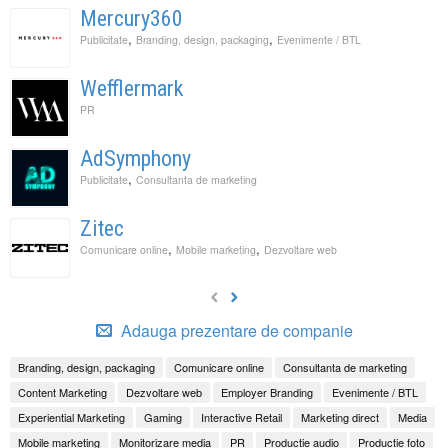
Mercury360
,
,
Publicitate
Branding, design, packaging
Evenimente / BTL
Wefflermark
PR
AdSymphony
,
Publicitate
Consultanta de marketing
Zitec
,
,
Comunicare online
Mobile marketing
Dezvoltare web
Adauga prezentare de companie
Branding, design, packaging
Comunicare online
Consultanta de marketing
Content Marketing
Dezvoltare web
Employer Branding
Evenimente / BTL
Experiential Marketing
Gaming
Interactive Retail
Marketing direct
Media
Mobile marketing
Monitorizare media
PR
Productie audio
Productie foto