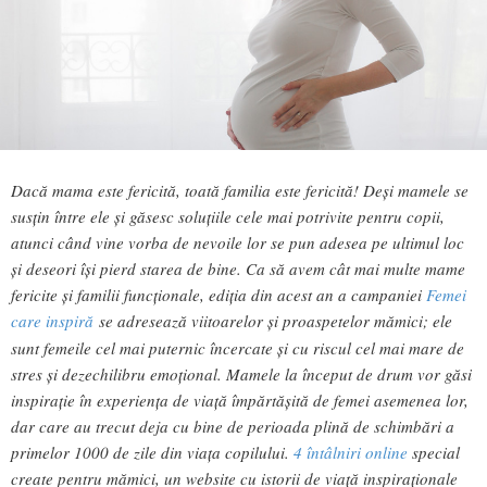
Dacă mama este
fericit
ă
,
toată familia
este fericit
ă
!
Deși
mamele se
susțin între ele și
găsesc
soluțiile cele mai potrivite pentru copii,
atunci când
vine vorba de
nevoile
lor se
pun adesea
pe ultimul loc
ș
i deseori
îș
i pierd starea de bine. Ca s
ă
avem
cât
mai multe mame
fericite
ș
i familii
funcționale
,
ediția
din acest an a campaniei
Femei
care inspiră
se adresează
viitoarelor și proaspetelor mămici; ele
sunt
femei
le
cel mai
puternic
î
ncercate
ș
i cu riscul cel mai mare de
stres
ș
i dezechilibru
emoțional
. Mamele la
î
nceput de drum vor
găsi
inspirație
în
experiența
de
viață împărtășită
de femei asemenea lor,
dar care au trecut deja cu
bine
de perioada plină de schimbări a
primelor 1000 de zile din viața copilului.
4
întâlniri
online
special
create pentru mămici, un
web
site cu istorii de
viață inspiraționale