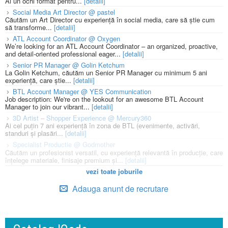
Ai un ochi format pentru...
[detalii]
Social Media Art Director @ pastel
Căutăm un Art Director cu experiență în social media, care să știe cum
să transforme...
[detalii]
ATL Account Coordinator @ Oxygen
We’re looking for an ATL Account Coordinator – an organized, proactive,
and detail-oriented professional eager...
[detalii]
Senior PR Manager @ Golin Ketchum
La Golin Ketchum, căutăm un Senior PR Manager cu minimum 5 ani
experiență, care știe...
[detalii]
BTL Account Manager @ YES Communication
Job description: We're on the lookout for an awesome BTL Account
Manager to join our vibrant...
[detalii]
3D Artist – Shopper Experience @ Mercury360
Ai cel puțin 7 ani experiență în zona de BTL (evenimente, activări,
standuri și plasări...
[detalii]
Specialist Productie @ Godmother
Căutăm un profesionist versatil, cu experiență relevantă în producție, care
înțelege materiale, finisaje premium și...
[detalii]
vezi toate joburile
Adauga anunt de recrutare