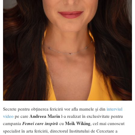
Secrete pentru obținerea fericirii vor afla mamele și din
interviul
Andreea Marin
video
pe care
l-a realizat în exclusivitate pentru
Meik Wiking
campania
Femei care inspiră
cu
, cel mai cunoscut
specialist în arta fericirii, directorul Institutului de Cercetare a