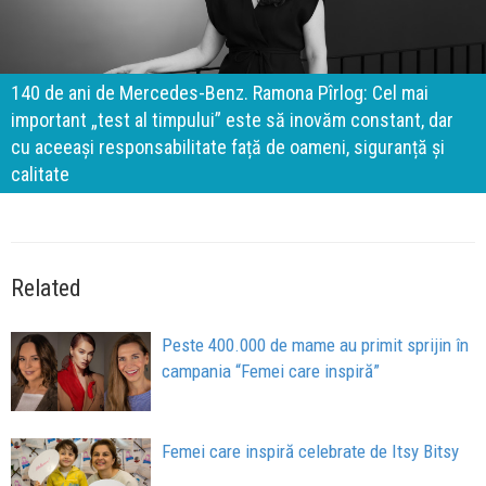
140 de ani de Mercedes-Benz. Ramona Pîrlog: Cel mai
important „test al timpului” este să inovăm constant, dar
cu aceeași responsabilitate față de oameni, siguranță și
calitate
Related
Peste 400.000 de mame au primit sprijin în
campania “Femei care inspiră”
Femei care inspiră celebrate de Itsy Bitsy