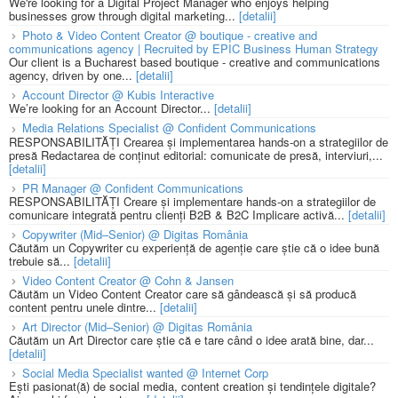
We're looking for a Digital Project Manager who enjoys helping
businesses grow through digital marketing...
[detalii]
Photo & Video Content Creator @ boutique - creative and
communications agency | Recruited by EPIC Business Human Strategy
Our client is a Bucharest based boutique - creative and communications
agency, driven by one...
[detalii]
Account Director @ Kubis Interactive
We’re looking for an Account Director...
[detalii]
Media Relations Specialist @ Confident Communications
RESPONSABILITĂȚI Crearea și implementarea hands-on a strategiilor de
presă Redactarea de conținut editorial: comunicate de presă, interviuri,...
[detalii]
PR Manager @ Confident Communications
RESPONSABILITĂȚI Creare și implementare hands-on a strategiilor de
comunicare integrată pentru clienți B2B & B2C Implicare activă...
[detalii]
Copywriter (Mid–Senior) @ Digitas România
Căutăm un Copywriter cu experiență de agenție care știe că o idee bună
trebuie să...
[detalii]
Video Content Creator @ Cohn & Jansen
Căutăm un Video Content Creator care să gândească și să producă
content pentru unele dintre...
[detalii]
Art Director (Mid–Senior) @ Digitas România
Căutăm un Art Director care știe că e tare când o idee arată bine, dar...
[detalii]
Social Media Specialist wanted @ Internet Corp
Ești pasionat(ă) de social media, content creation și tendințele digitale?