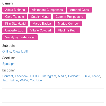
Oameni
Adela Mohanu
Alexandru Cumpanasu
Armand Gosu
Carla Tanasie
Catalin Nunu
Cosmin Prelipceanu
Filip Standavid
Marco Badea
Marius Comper
Umberto Eco
Vitalie Cojocari
Vladimir Putin
Volodymyr Zelenskyy
Subiecte
Online
,
Organizatii
Sectiune
SpotLight
Dictionar
Content
,
Facebook
,
HTTPS
,
Instagram
,
Media
,
Podcast
,
Public
,
Tactic
,
Tag
,
Twitter
,
WWW
,
YouTube