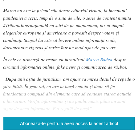
Marco nu este la primul său dosar editorial virtual, la începutul
pandemiei a scris, timp de o sută de zile, o serie de content numită
#TribunaInternațională cu știri de pe mapamond, iar în timpul
alegerilor europene și americane a povestit despre votare și
candidați. Scopul lui este să livreze online informații reale,
documentate riguros și scrise într-un mod ușor de parcurs.
În cele ce urmează povestim cu jurnalistul
Marco Badea
despre
circuitul informației online, fake news și comunicarea de război.
”După anii ăștia de jurnalism, am ajuns să miros destul de repede o
știre falsă. În general, ea are la bază emoția și tinde să fie
întotdeauna compusă din elemente care să conteste starea actuală
a lucrurilor. Verific informațiile și nu public nimic până nu sunt
sigur de acea informație. E o regulă de bază”
Aboneaza-te pentru a avea acces la acest articol