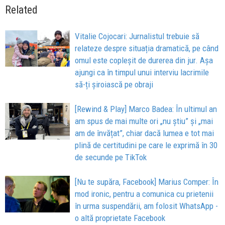
Related
Vitalie Cojocari: Jurnalistul trebuie să
relateze despre situația dramatică, pe când
omul este copleșit de durerea din jur. Așa
ajungi ca în timpul unui interviu lacrimile
să-ți șiroiască pe obraji
[Rewind & Play] Marco Badea: În ultimul an
am spus de mai multe ori „nu știu” și „mai
am de învățat”, chiar dacă lumea e tot mai
plină de certitudini pe care le exprimă în 30
de secunde pe TikTok
[Nu te supăra, Facebook] Marius Comper: În
mod ironic, pentru a comunica cu prietenii
în urma suspendării, am folosit WhatsApp -
o altă proprietate Facebook