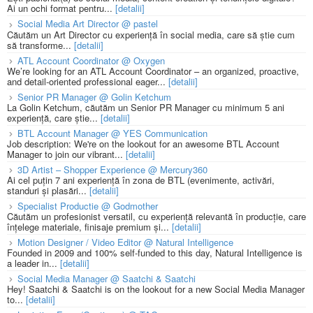
Ai un ochi format pentru...
[detalii]
Social Media Art Director @ pastel
Căutăm un Art Director cu experiență în social media, care să știe cum
să transforme...
[detalii]
ATL Account Coordinator @ Oxygen
We’re looking for an ATL Account Coordinator – an organized, proactive,
and detail-oriented professional eager...
[detalii]
Senior PR Manager @ Golin Ketchum
La Golin Ketchum, căutăm un Senior PR Manager cu minimum 5 ani
experiență, care știe...
[detalii]
BTL Account Manager @ YES Communication
Job description: We're on the lookout for an awesome BTL Account
Manager to join our vibrant...
[detalii]
3D Artist – Shopper Experience @ Mercury360
Ai cel puțin 7 ani experiență în zona de BTL (evenimente, activări,
standuri și plasări...
[detalii]
Specialist Productie @ Godmother
Căutăm un profesionist versatil, cu experiență relevantă în producție, care
înțelege materiale, finisaje premium și...
[detalii]
Motion Designer / Video Editor @ Natural Intelligence
Founded in 2009 and 100% self-funded to this day, Natural Intelligence is
a leader in...
[detalii]
Social Media Manager @ Saatchi & Saatchi
Hey! Saatchi & Saatchi is on the lookout for a new Social Media Manager
to...
[detalii]