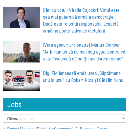
[Hai cu votul] Vitalie Cojocari: Votul este
cea mai puternică armă a democrației.
Dacă este folosită responsabil, această
armă ne poate salva de dictatură
[Vara eșecurilor noastre] Marius Comper:
”Ar fi inuman să nu mai poți eșua, pentru că
asta înseamnă că nu îți mai dorești nimic”
Digi FM lansează emisiunea „Săptămâna
unu la unu” cu Robert Kiss și Cătălin Nunu
Jobs
Project Manager (Digital & eCommerce) @ Flaminjoy Group