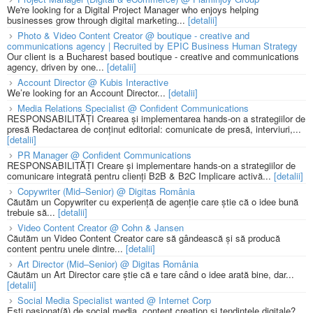
We're looking for a Digital Project Manager who enjoys helping
businesses grow through digital marketing...
[detalii]
Photo & Video Content Creator @ boutique - creative and
communications agency | Recruited by EPIC Business Human Strategy
Our client is a Bucharest based boutique - creative and communications
agency, driven by one...
[detalii]
Account Director @ Kubis Interactive
We’re looking for an Account Director...
[detalii]
Media Relations Specialist @ Confident Communications
RESPONSABILITĂȚI Crearea și implementarea hands-on a strategiilor de
presă Redactarea de conținut editorial: comunicate de presă, interviuri,...
[detalii]
PR Manager @ Confident Communications
RESPONSABILITĂȚI Creare și implementare hands-on a strategiilor de
comunicare integrată pentru clienți B2B & B2C Implicare activă...
[detalii]
Copywriter (Mid–Senior) @ Digitas România
Căutăm un Copywriter cu experiență de agenție care știe că o idee bună
trebuie să...
[detalii]
Video Content Creator @ Cohn & Jansen
Căutăm un Video Content Creator care să gândească și să producă
content pentru unele dintre...
[detalii]
Art Director (Mid–Senior) @ Digitas România
Căutăm un Art Director care știe că e tare când o idee arată bine, dar...
[detalii]
Social Media Specialist wanted @ Internet Corp
Ești pasionat(ă) de social media, content creation și tendințele digitale?