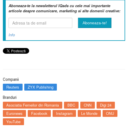
Aboneaza-te la newsletterul IQads cu cele mai importante
articole despre comunicare, marketing si alte domenii creative:
Info
Companii
Reuters
ZYX Publishing
Branduri
Asociatia Femeilor din Romania
BBC
CNN
Digi 24
Euronews
Facebook
Instagram
Le Monde
ONU
YouTube