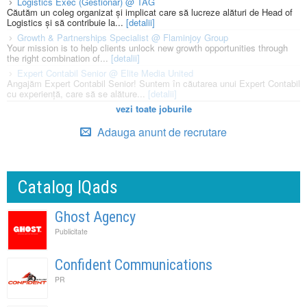
Logistics Exec (Gestionar) @ TAG
Căutăm un coleg organizat și implicat care să lucreze alături de Head of
Logistics și să contribuie la...
[detalii]
Growth & Partnerships Specialist @ Flaminjoy Group
Your mission is to help clients unlock new growth opportunities through
the right combination of...
[detalii]
Expert Contabil Senior @ Elite Media United
Angajăm Expert Contabil Senior! Suntem în căutarea unui Expert Contabil
cu experiență, care să se alăture...
[detalii]
vezi toate joburile
Adauga anunt de recrutare
Catalog IQads
Ghost Agency
Publicitate
Confident Communications
PR