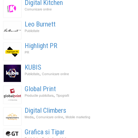
Digital Kitchen
Comunicare online
Leo Burnett
Publicitate
Highlight PR
PR
KUBIS
,
Publicitate
Comunicare online
Global Print
,
Productie publicitara
Tipografii
Digital Climbers
,
,
Media
Comunicare online
Mobile marketing
Grafica si Tipar