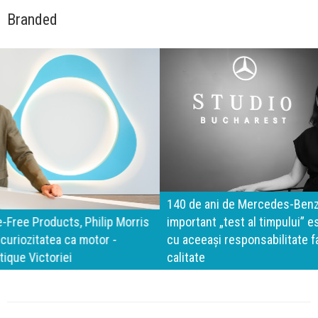
Branded
140 de ani de Mercedes-Benz. Ramona Pîrlog: Cel mai
important „test al timpului” este să inovăm constant, dar
cu aceeași responsabilitate față de oameni, siguranță și
calitate