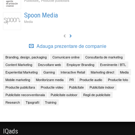
,
Publicitate
Productie publicitara
Spoon Media
Media
Adauga prezentare de companie
Branding, design, packaging
Comunicare online
Consultanta de marketing
Content Marketing
Dezvoltare web
Employer Branding
Evenimente / BTL
Experiential Marketing
Gaming
Interactive Retail
Marketing direct
Media
Mobile marketing
Monitorizare media
PR
Productie audio
Productie foto
Productie publicitara
Productie video
Publicitate
Publicitate indoor
Publicitate neconventionala
Publicitate outdoor
Regii de publicitate
Research
Tipografii
Training
IQads