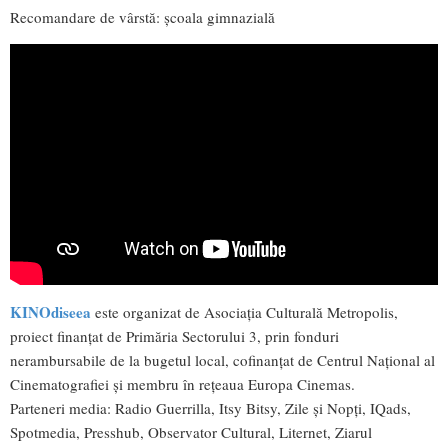
Recomandare de vârstă: școala gimnazială
KINOdiseea
este organizat de Asociația Culturală Metropolis,
proiect finanțat de Primăria Sectorului 3, prin fonduri
nerambursabile de la bugetul local, cofinanțat de Centrul Național al
Cinematografiei și membru în rețeaua Europa Cinemas.
Parteneri media: Radio Guerrilla, Itsy Bitsy, Zile și Nopți, IQads,
Spotmedia, Presshub, Observator Cultural, Liternet, Ziarul