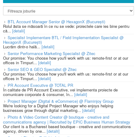
BTL Account Manager Senior @ HexagonX (București)
Rolul ăsta se măsoară în ce nu se vede: proiectele care ies bine pentru
că...
[detalii]
Specialist Implementare BTL / Field Implementation Specialist @
HexagonX (București)
Lucrăm dintr-o hală...
[detalii]
Senior Performance Marketing Specialist @ Zitec
Our promise: You choose how you'll work with us: remote-first or at our
offices in Timpuri...
[detalii]
Senior SEO & GEO Specialist @ Zitec
Our promise: You choose how you'll work with us: remote-first or at our
offices in Timpuri...
[detalii]
PR Account Executive @ TOTAL PR
În calitate de PR Account Executive, vei implementa proiecte de
comunicare corporate & consumer, în...
[detalii]
Project Manager (Digital & eCommerce) @ Flaminjoy Group
We're looking for a Digital Project Manager who enjoys helping
businesses grow through digital marketing...
[detalii]
Photo & Video Content Creator @ boutique - creative and
communications agency | Recruited by EPIC Business Human Strategy
Our client is a Bucharest based boutique - creative and communications
agency, driven by one...
[detalii]