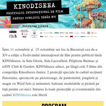
Între 11 octombrie și 15 octombrie are loc la București cea de-a
XV-a ediție a Festivalului internațional de film pentru publicul tânăr
KINOdiseea, la Sala Gloria, Sala Luceafărul, Prăjitoria Buimac și
nJOY Club & Garden. KINOdiseea aduce, pe lângă cele 5 filme din
competiția Kinodiseea Junior, 2 proiecții speciale în cadrul secțiunii
Panorama, spectacole pe picioroange, de pantomimă, jonglerii și
magie cu Wizd’Arts și animatori, baloane modelabile și pictură pe
față pentru cei mici. Intrarea la toate proiecțiile și evenimentele din
cadrul
KINOdiseea
este liberă.