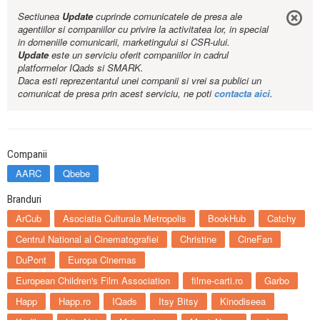
Sectiunea
Update
cuprinde comunicatele de presa ale
agentiilor si companiilor cu privire la activitatea lor, in special
in domeniile comunicarii, marketingului si CSR-ului.
Update
este un serviciu oferit companiilor in cadrul
platformelor IQads si SMARK.
Daca esti reprezentantul unei companii si vrei sa publici un
comunicat de presa prin acest serviciu, ne poti
contacta aici
.
Companii
AARC
Qbebe
Branduri
ArCub
Asociatia Culturala Metropolis
BookHub
Catchy
Centrul National al Cinematografiei
Christine
CineFan
DuPont
Europa Cinemas
European Children's Film Association
filme-carti.ro
Garbo
Happ
Happ.ro
IQads
Itsy Bitsy
Kinodiseea