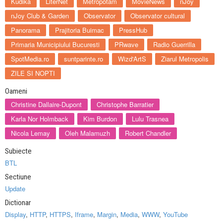
Kudika
LiterNet
Metropotam
MovieNews
nJoy
nJoy Club & Garden
Observator
Observator cultural
Panorama
Prajitoria Buimac
PressHub
Primaria Municipiului Bucuresti
PRwave
Radio Guerrilla
SpotMedia.ro
suntparinte.ro
Wizd'ArtS
Ziarul Metropolis
ZILE SI NOPTI
Oameni
Christine Dallaire-Dupont
Christophe Barratier
Karla Nor Holmback
Kim Burdon
Lulu Trasnea
Nicola Lemay
Oleh Malamuzh
Robert Chandler
Subiecte
BTL
Sectiune
Update
Dictionar
Display
,
HTTP
,
HTTPS
,
Iframe
,
Margin
,
Media
,
WWW
,
YouTube