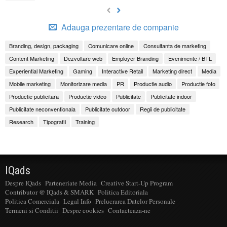
Adauga prezentare de companie
Branding, design, packaging
Comunicare online
Consultanta de marketing
Content Marketing
Dezvoltare web
Employer Branding
Evenimente / BTL
Experiential Marketing
Gaming
Interactive Retail
Marketing direct
Media
Mobile marketing
Monitorizare media
PR
Productie audio
Productie foto
Productie publicitara
Productie video
Publicitate
Publicitate indoor
Publicitate neconventionala
Publicitate outdoor
Regii de publicitate
Research
Tipografii
Training
IQads
Despre IQads
Parteneriate Media
Creative Start-Up Program
Contributor @ IQads & SMARK
Politica Editoriala
Politica Comerciala
Legal Info
Prelucrarea Datelor Personale
Termeni si Conditii
Despre cookies
Contacteaza-ne