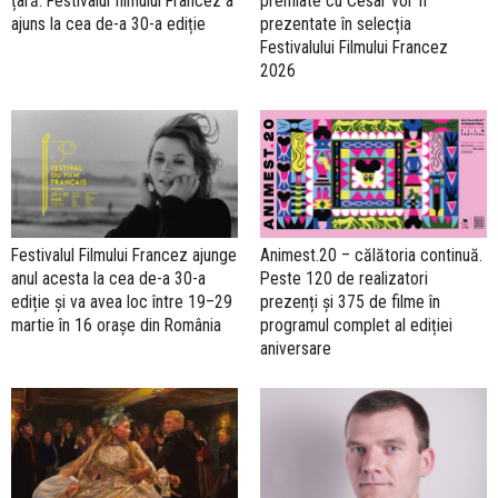
țară. Festivalul filmului Francez a
premiate cu César vor fi
ajuns la cea de-a 30-a ediție
prezentate în selecția
Festivalului Filmului Francez
2026
Festivalul Filmului Francez ajunge
Animest.20 – călătoria continuă.
anul acesta la cea de-a 30-a
Peste 120 de realizatori
ediție și va avea loc între 19–29
prezenți și 375 de filme în
martie în 16 orașe din România
programul complet al ediției
aniversare