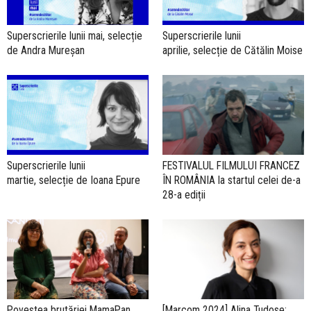
Superscrierile lunii mai, selecție
Superscrierile lunii
de Andra Mureșan
aprilie, selecție de Cătălin Moise
Superscrierile lunii
FESTIVALUL FILMULUI FRANCEZ
martie, selecție de Ioana Epure
ÎN ROMÂNIA la startul celei de-a
28-a ediții
Povestea brutăriei MamaPan
[Marcom 2024] Alina Tudose: