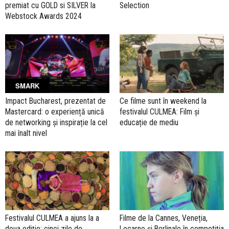
premiat cu GOLD si SILVER la
Selection
Webstock Awards 2024
SMARK
Impact Bucharest, prezentat de
Ce filme sunt în weekend la
Mastercard: o experiență unică
festivalul CULMEA: Film și
de networking și inspirație la cel
educație de mediu
mai înalt nivel
Festivalul CULMEA a ajuns la a
Filme de la Cannes, Veneția,
doua ediție: cinci zile de
Locarno și Berlinale în competiția