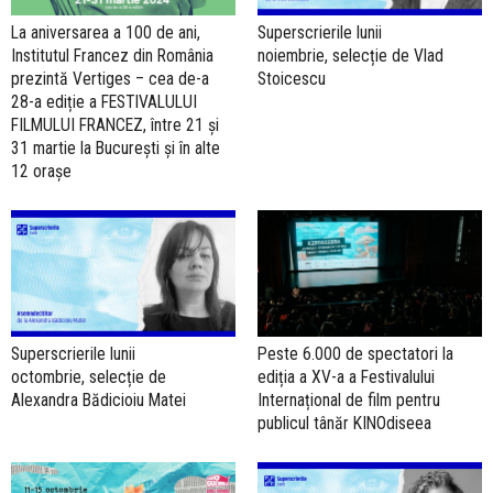
La aniversarea a 100 de ani,
Superscrierile lunii
Institutul Francez din România
noiembrie, selecție de Vlad
prezintă Vertiges – cea de-a
Stoicescu
28-a ediție a FESTIVALULUI
FILMULUI FRANCEZ, între 21 și
31 martie la București și în alte
12 orașe
Superscrierile lunii
Peste 6.000 de spectatori la
octombrie, selecție de
ediția a XV-a a Festivalului
Alexandra Bădicioiu Matei
Internațional de film pentru
publicul tânăr KINOdiseea