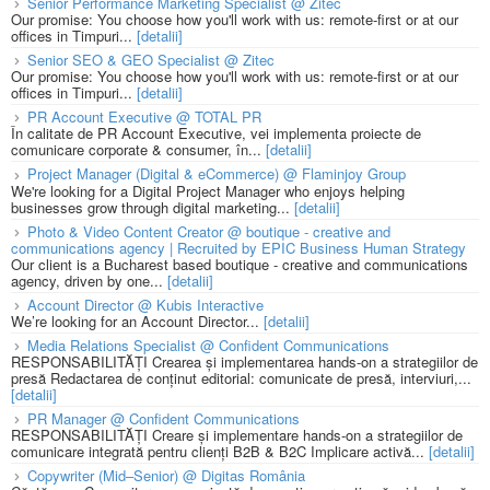
Senior Performance Marketing Specialist @ Zitec
Our promise: You choose how you'll work with us: remote-first or at our
offices in Timpuri...
[detalii]
Senior SEO & GEO Specialist @ Zitec
Our promise: You choose how you'll work with us: remote-first or at our
offices in Timpuri...
[detalii]
PR Account Executive @ TOTAL PR
În calitate de PR Account Executive, vei implementa proiecte de
comunicare corporate & consumer, în...
[detalii]
Project Manager (Digital & eCommerce) @ Flaminjoy Group
We're looking for a Digital Project Manager who enjoys helping
businesses grow through digital marketing...
[detalii]
Photo & Video Content Creator @ boutique - creative and
communications agency | Recruited by EPIC Business Human Strategy
Our client is a Bucharest based boutique - creative and communications
agency, driven by one...
[detalii]
Account Director @ Kubis Interactive
We’re looking for an Account Director...
[detalii]
Media Relations Specialist @ Confident Communications
RESPONSABILITĂȚI Crearea și implementarea hands-on a strategiilor de
presă Redactarea de conținut editorial: comunicate de presă, interviuri,...
[detalii]
PR Manager @ Confident Communications
RESPONSABILITĂȚI Creare și implementare hands-on a strategiilor de
comunicare integrată pentru clienți B2B & B2C Implicare activă...
[detalii]
Copywriter (Mid–Senior) @ Digitas România