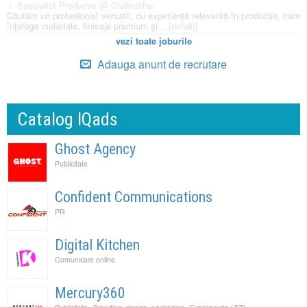
Specialist Productie @ Godmother
Căutăm un profesionist versatil, cu experiență relevantă în producție, care
înțelege materiale, finisaje premium și...
[detalii]
vezi toate joburile
Adauga anunt de recrutare
Catalog IQads
Ghost Agency
Publicitate
Confident Communications
PR
Digital Kitchen
Comunicare online
Mercury360
,
,