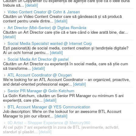
Căutăm un Copywriter cu experiență de agenție care știe că o idee bună
trebuie să...
[detalii]
Video Content Creator @ Cohn & Jansen
Căutăm un Video Content Creator care să gândească și să producă
content pentru unele dintre...
[detalii]
Art Director (Mid–Senior) @ Digitas România
Căutăm un Art Director care știe că e tare când o idee arată bine, dar...
[detalii]
Social Media Specialist wanted @ Internet Corp
Ești pasionat(ă) de social media, content creation și tendințele digitale?
Ai un ochi format pentru...
[detalii]
Social Media Art Director @ pastel
Căutăm un Art Director cu experiență în social media, care să știe cum
să transforme...
[detalii]
ATL Account Coordinator @ Oxygen
We’re looking for an ATL Account Coordinator – an organized, proactive,
and detail-oriented professional eager...
[detalii]
Senior PR Manager @ Golin Ketchum
La Golin Ketchum, căutăm un Senior PR Manager cu minimum 5 ani
experiență, care știe...
[detalii]
BTL Account Manager @ YES Communication
Job description: We're on the lookout for an awesome BTL Account
Manager to join our vibrant...
[detalii]
3D Artist – Shopper Experience @ Mercury360
Ai cel puțin 7 ani experiență în zona de BTL (evenimente, activări,
standuri și plasări...
[detalii]