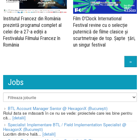
Institutul Francez din România
Film O'Clock International
prezintă programul complet al
Festival revine cu o selecție
celei de-a 27-a ediții a
puternică de filme clasice și
Festivalului Filmului Francez în
scurtmetraje de top. Șapte țări,
România
un singur festival
»
Jobs
BTL Account Manager Senior @ HexagonX (București)
Rolul ăsta se măsoară în ce nu se vede: proiectele care ies bine pentru
că...
[detalii]
Specialist Implementare BTL / Field Implementation Specialist @
HexagonX (București)
Lucrăm dintr-o hală...
[detalii]