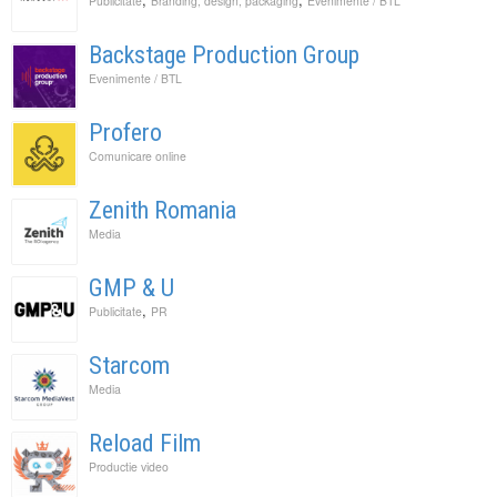
Publicitate
Branding, design, packaging
Evenimente / BTL
Backstage Production Group
Evenimente / BTL
Profero
Comunicare online
Zenith Romania
Media
GMP & U
,
Publicitate
PR
Starcom
Media
Reload Film
Productie video