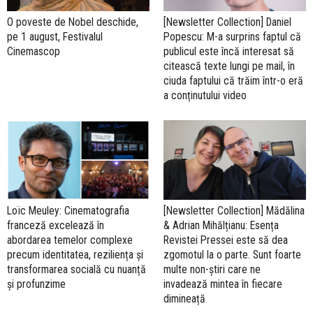
O poveste de Nobel deschide,
[Newsletter Collection] Daniel
pe 1 august, Festivalul
Popescu: M-a surprins faptul că
Cinemascop
publicul este încă interesat să
citească texte lungi pe mail, în
ciuda faptului că trăim într-o eră
a conținutului video
Loïc Meuley: Cinematografia
[Newsletter Collection] Mădălina
franceză excelează în
& Adrian Mihălțianu: Esența
abordarea temelor complexe
Revistei Pressei este să dea
precum identitatea, reziliența și
zgomotul la o parte. Sunt foarte
transformarea socială cu nuanță
multe non-știri care ne
și profunzime
invadează mintea în fiecare
dimineață