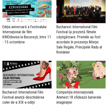
Ediția aniversară a Festivalului
Bucharest International Film
Internațional de film
Festival își prezintă filmele
KINOdiseea la București, între 11
câștigătoare. Premiile au fost
- 15 octombrie
acordate în prezența Alteței
Sale Regale, Principele Radu al
României
Bucharest International Film
Competiția internațională
Festival anunță deschiderea
Animest.18 sfidează barierele
celei de-a XIX-a ediții
imaginației