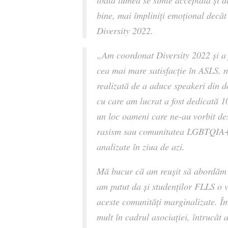
toată lumea se simte acceptată și 
bine, mai împliniți emoțional decât
Diversity 2022.
„Am coordonat Diversity 2022 și a 
cea mai mare satisfacție în ASLS, 
realizată de a aduce speakeri din do
cu care am lucrat a fost dedicată 
un loc oameni care ne-au vorbit desp
rasism sau comunitatea LGBTQIA+, 
analizate în ziua de azi.
Mă bucur că am reușit să abordăm a
am putut da și studenților FLLS o v
aceste comunități marginalizate. Îm
mult în cadrul asociației, întrucât 