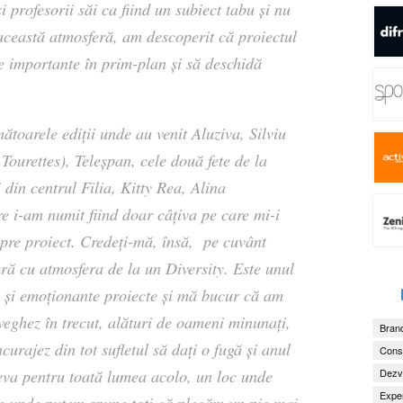
i profesorii săi ca fiind un subiect tabu și nu
n această atmosferă, am descoperit că proiectul
e importante în prim-plan și să deschidă
ătoarele ediții unde au venit Aluziva, Silviu
ourettes), Teleșpan, cele două fete de la
 din centrul Filia, Kitty Rea, Alina
are i-am numit fiind doar câțiva pe care mi-i
pre proiect. Credeți-mă, însă, pe cuvânt
ă cu atmosfera de la un Diversity. Este unul
e și emoționante proiecte și mă bucur că am
veghez în trecut, alături de oameni minunați,
Brand
ncurajez din tot sufletul să dați o fugă și anul
Consu
Dezv
ceva pentru toată lumea acolo, un loc unde
Exper