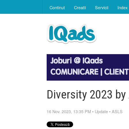
Continut
Creatii
Servicii
Index
Diversity 2023 b
16 Nov. 2023, 13:35 PM
•
Update
•
ASLS