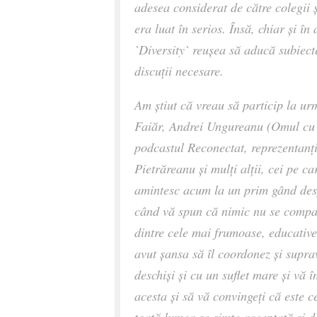
adesea considerat de către colegii ș
era luat în serios. Însă, chiar și î
`Diversity` reușea să aducă subiect
discuții necesare.
Am știut că vreau să particip la urm
Faiăr, Andrei Ungureanu (Omul cu T
podcastul Reconectat, reprezentanți
Pietrăreanu și mulți alții, cei pe c
amintesc acum la un prim gând des
când vă spun că nimic nu se compar
dintre cele mai frumoase, educativ
avut șansa să îl coordonez și supra
deschiși și cu un suflet mare și vă î
acesta și să vă convingeți că este 