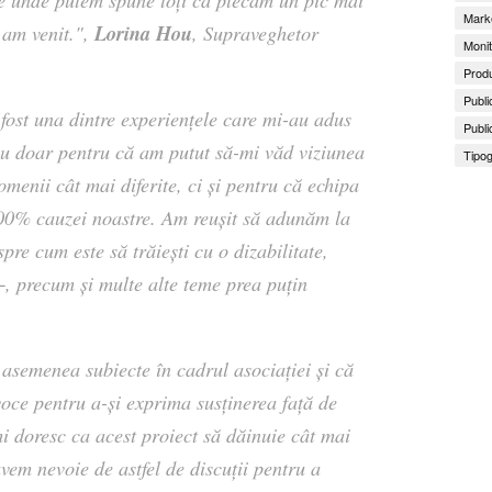
de unde putem spune toți că plecăm un pic mai
Marke
Lorina Hou
 am venit.",
, Supraveghetor
Monit
Produ
Publi
fost una dintre experiențele care mi-au adus
Publi
nu doar pentru că am putut să-mi văd viziunea
Tipog
menii cât mai diferite, ci și pentru că echipa
100% cauzei noastre. Am reușit să adunăm la
re cum este să trăiești cu o dizabilitate,
precum și multe alte teme prea puțin
semenea subiecte în cadrul asociației și că
oce pentru a-și exprima susținerea față de
i doresc ca acest proiect să dăinuie cât mai
avem nevoie de astfel de discuții pentru a