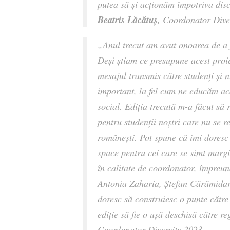
putea să și acționăm împotriva disc
Beatris Lăcătuș
, Coordonator Dive
„Anul trecut am avut onoarea de a f
Deși știam ce presupune acest proie
mesajul transmis către studenți și 
important, la fel cum ne educăm ac
social. Ediția trecută m-a făcut să 
pentru studenții noștri care nu se r
românești. Pot spune că îmi doresc 
space pentru cei care se simt margi
în calitate de coordonator, împre
Antonia Zaharia, Ștefan Cărămidar
doresc să construiesc o punte către
ediție să fie o ușă deschisă către r
Coordonator Diversity 2023.