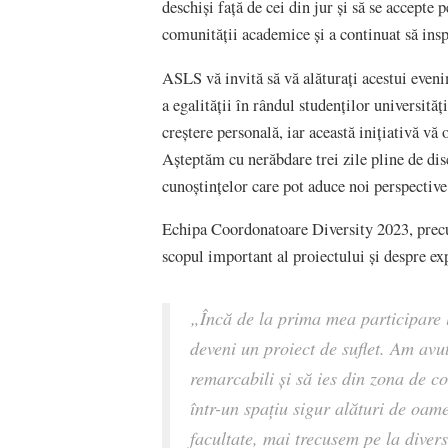
deschiși față de cei din jur și să se accepte
comunității academice și a continuat să ins
ASLS vă invită să vă alăturați acestui evenim
a egalității în rândul studenților universităț
creștere personală, iar această inițiativă vă 
Așteptăm cu nerăbdare trei zile pline de disc
cunoștințelor care pot aduce noi perspective
Echipa Coordonatoare Diversity 2023, precum
scopul important al proiectului și despre ex
„Încă de la prima mea participare l
deveni un proiect de suflet. Am avu
remarcabili și să ies din zona de c
într-un spațiu sigur alături de oam
facultate, mai trecusem pe la divers