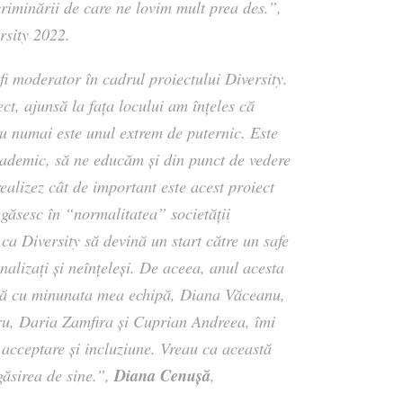
riminării de care ne lovim mult prea des.”,
rsity 2022.
i moderator în cadrul proiectului Diversity.
ct, ajunsă la fața locului am înțeles că
nu numai este unul extrem de puternic. Este
ademic, să ne educăm și din punct de vedere
realizez cât de important este acest proiect
egăsesc în “normalitatea” societății
ca Diversity să devină un start către un safe
nalizați și neînțeleși. De aceea, anul acesta
ună cu minunata mea echipă, Diana Văceanu,
u, Daria Zamfira și Cuprian Andreea, îmi
 acceptare și incluziune. Vreau ca această
Diana Cenușă
egăsirea de sine.”,
,