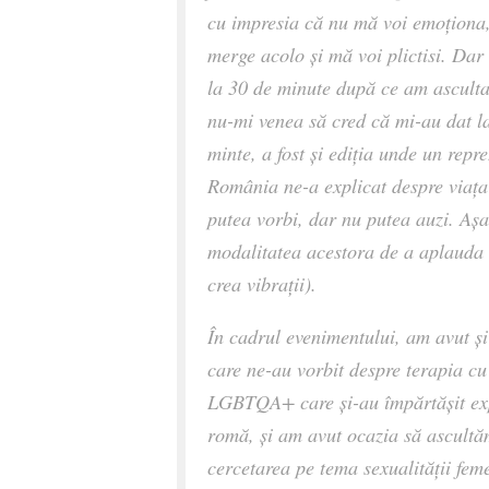
cu impresia că nu mă voi emoționa,
merge acolo și mă voi plictisi. Dar
la 30 de minute după ce am asculta
nu-mi venea să cred că mi-au dat la
minte, a fost și ediția unde un repr
România ne-a explicat despre viața
putea vorbi, dar nu putea auzi. Așa
modalitatea acestora de a aplauda 
crea vibrații).
În cadrul evenimentului, am avut și
care ne-au vorbit despre terapia cu
LGBTQA+ care și-au împărtășit exp
romă, și am avut ocazia să ascultă
cercetarea pe tema sexualității fem