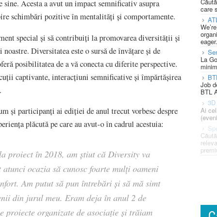
Căută
 pe sine. Acesta a avut un impact semnificativ asupra
care 
pire schimbări pozitive în mentalități și comportamente.
AT
We’re
organi
ent special și să contribuiți la promovarea diversității și
eager
ii noastre. Diversitatea este o sursă de învățare și de
Se
La Go
oferă posibilitatea de a vă conecta cu diferite perspective.
minim
uții captivante, interacțiuni semnificative și împărtășirea
BT
Job d
.
BTL A
3D 
Ai ce
 și participanți ai ediției de anul trecut vorbesc despre
(eveni
periența plăcută pe care au avut-o în cadrul acestuia:
Spe
Căută
releva
premi
a proiect în 2018, am știut că Diversity va
t atunci ocazia să cunosc foarte mulți oameni
onfort. Am putut să pun întrebări și să mă simt
enii din jurul meu. Eram deja în anul 2 de
e proiecte organizate de asociație și trăiam
C