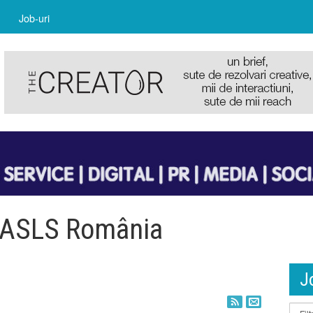
Job-uri
y ASLS România
J