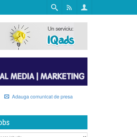
Adauga comunicat de presa
obs