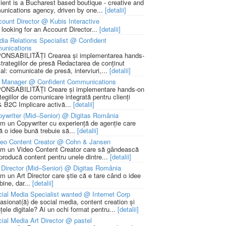
lient is a Bucharest based boutique - creative and
nications agency, driven by one...
[detalii]
ount Director @ Kubis Interactive
 looking for an Account Director...
[detalii]
ia Relations Specialist @ Confident
unications
NSABILITĂȚI Crearea și implementarea hands-
strategiilor de presă Redactarea de conținut
ial: comunicate de presă, interviuri,...
[detalii]
 Manager @ Confident Communications
NSABILITĂȚI Creare și implementare hands-on
tegiilor de comunicare integrată pentru clienți
 B2C Implicare activă...
[detalii]
ywriter (Mid–Senior) @ Digitas România
m un Copywriter cu experiență de agenție care
ă o idee bună trebuie să...
[detalii]
deo Content Creator @ Cohn & Jansen
m un Video Content Creator care să gândească
 producă content pentru unele dintre...
[detalii]
 Director (Mid–Senior) @ Digitas România
m un Art Director care știe că e tare când o idee
bine, dar...
[detalii]
ial Media Specialist wanted @ Internet Corp
pasionat(ă) de social media, content creation și
țele digitale? Ai un ochi format pentru...
[detalii]
ial Media Art Director @ pastel