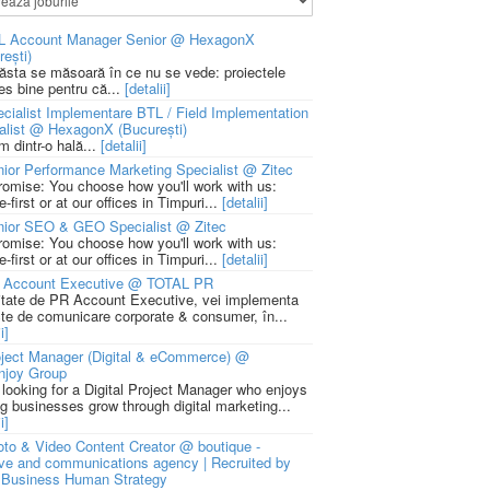
L Account Manager Senior @ HexagonX
rești)
 ăsta se măsoară în ce nu se vede: proiectele
ies bine pentru că...
[detalii]
cialist Implementare BTL / Field Implementation
alist @ HexagonX (București)
m dintr-o hală...
[detalii]
ior Performance Marketing Specialist @ Zitec
romise: You choose how you'll work with us:
-first or at our offices in Timpuri...
[detalii]
nior SEO & GEO Specialist @ Zitec
romise: You choose how you'll work with us:
-first or at our offices in Timpuri...
[detalii]
 Account Executive @ TOTAL PR
litate de PR Account Executive, vei implementa
cte de comunicare corporate & consumer, în...
i]
ject Manager (Digital & eCommerce) @
njoy Group
 looking for a Digital Project Manager who enjoys
ng businesses grow through digital marketing...
i]
to & Video Content Creator @ boutique -
ive and communications agency | Recruited by
Business Human Strategy