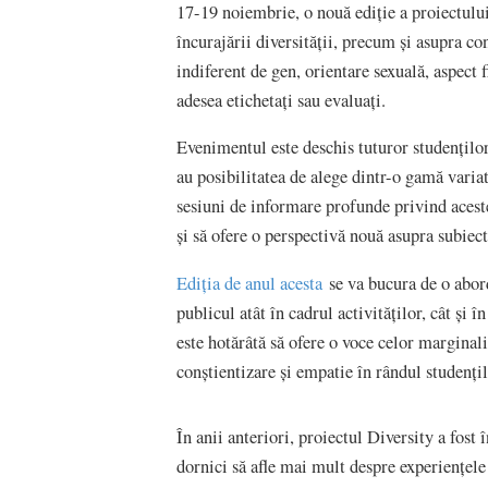
17-19 noiembrie, o nouă ediție a proiectulu
încurajării diversității, precum și asupra cons
indiferent de gen, orientare sexuală, aspect f
adesea etichetați sau evaluați.
Evenimentul este deschis tuturor studenților 
au posibilitatea de alege dintr-o gamă variat
sesiuni de informare profunde privind aceste
și să ofere o perspectivă nouă asupra subiect
Ediția de anul acesta
se va bucura de o abor
publicul atât în cadrul activităților, cât și
este hotărâtă să ofere o voce celor marginali
conștientizare și empatie în rândul studențil
În anii anteriori, proiectul Diversity a fost 
dornici să afle mai mult despre experiențele 