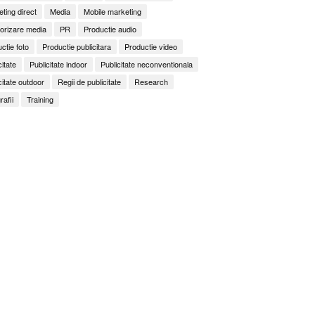
ting direct
Media
Mobile marketing
orizare media
PR
Productie audio
ctie foto
Productie publicitara
Productie video
citate
Publicitate indoor
Publicitate neconventionala
citate outdoor
Regii de publicitate
Research
rafii
Training