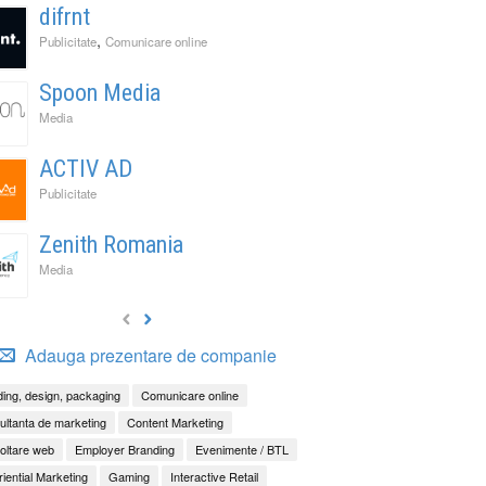
difrnt
,
Publicitate
Comunicare online
Spoon Media
Media
ACTIV AD
Publicitate
Zenith Romania
Media
Adauga prezentare de companie
ing, design, packaging
Comunicare online
ltanta de marketing
Content Marketing
oltare web
Employer Branding
Evenimente / BTL
iential Marketing
Gaming
Interactive Retail