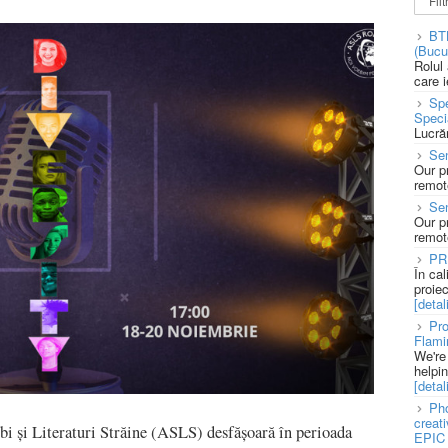
BT
(Bucu
Rolul
care 
Spe
Speci
Lucră
Sen
Our p
remote
Se
Our p
remote
PR
În ca
proie
[detali
Pro
Flami
We're
helpi
[detali
Pho
creat
bi și Literaturi Străine (ASLS) desfășoară în perioada
EPIC 