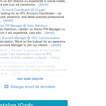
m un Art Director cu experiență în social media,
să știe cum să transforme...
[detalii]
L Account Coordinator @ Oxygen
 looking for an ATL Account Coordinator – an
zed, proactive, and detail-oriented professional
...
[detalii]
nior PR Manager @ Golin Ketchum
lin Ketchum, căutăm un Senior PR Manager cu
um 5 ani experiență, care știe...
[detalii]
L Account Manager @ YES Communication
escription: We're on the lookout for an awesome
ccount Manager to join our vibrant...
[detalii]
Artist – Shopper Experience @ Mercury360
l puțin 7 ani experiență în zona de BTL
mente, activări, standuri și plasări...
[detalii]
cialist Productie @ Godmother
m un profesionist versatil, cu experiență
ntă în producție, care înțelege materiale, finisaje
um și...
[detalii]
vezi toate joburile
Adauga anunt de recrutare
atalog IQads