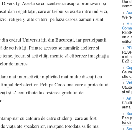
Our c
i Diversity. Acesta se concentrează asupra promovării și
commu
olidării egalității, care ar trebui să existe între indivizi,
Acc
We’re
izic, religie și alte criterii pe baza cărora oamenii sunt
Med
Comm
RESPO
on a 
din cadrul Universității din București, iar participanții
editor
ă de activități. Printre acestea se numără: ateliere și
PR
RESPO
 teme, jocuri și activități menite să elibereze imaginația
a stra
B2B &
elor de interes.
Cop
Căută
știe c
dare mai interactivă, implicând mai multe discuții cu
Vi
 în timpul dezbaterilor. Echipa Coordonatoare a proiectului
Căută
și să
zați și să contribuie la creșterea gradului de
Art
or.
Căută
arată 
Soc
Ești 
întâmpinat cu căldură de către studenți, care au fost
tendin
de viață ale speakerilor, învățând totodată să fie mai
Soc