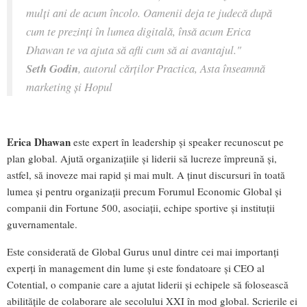
mulți ani de acum încolo. Oamenii deja te judecă după
cum te prezinți în lumea digitală, însă acum Erica
Dhawan te va ajuta să afli cum să ai avantajul."
Seth Godin
, autorul cărților Practica, Asta înseamnă
marketing și Hopul
Erica Dhawan
este expert în leadership și speaker recunoscut pe
plan global. Ajută organizațiile și liderii să lucreze împreună și,
astfel, să inoveze mai rapid și mai mult. A ținut discursuri în toată
lumea și pentru organizații precum Forumul Economic Global și
companii din Fortune 500, asociații, echipe sportive și instituții
guvernamentale.
Este considerată de Global Gurus unul dintre cei mai importanți
experți în management din lume și este fondatoare și CEO al
Cotential, o companie care a ajutat liderii și echipele să folosească
abilitățile de colaborare ale secolului XXI în mod global. Scrierile ei