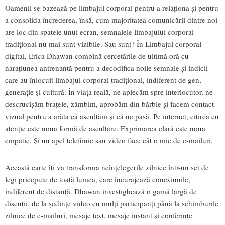
Oamenii se bazează pe limbajul corporal pentru a relaționa și pentru
a consolida încrederea, însă, cum majoritatea comunicării dintre noi
are loc din spatele unui ecran, semnalele limbajului corporal
tradițional nu mai sunt vizibile. Sau sunt? În Limbajul corporal
digital, Erica Dhawan combină cercetările de ultimă oră cu
narațiunea antrenantă pentru a decodifica noile semnale și indicii
care au înlocuit limbajul corporal tradițional, indiferent de gen,
generație și cultură. În viața reală, ne aplecăm spre interlocutor, ne
descrucișăm brațele, zâmbim, aprobăm din bărbie și facem contact
vizual pentru a arăta că ascultăm și că ne pasă. Pe internet, citirea cu
atenție este noua formă de ascultare. Exprimarea clară este noua
empatie. Și un apel telefonic sau video face cât o mie de e-mailuri.
Această carte îți va transforma neînțelegerile zilnice într-un set de
legi pricepute de toată lumea, care încurajează conexiunile,
indiferent de distanță. Dhawan investighează o gamă largă de
discuții, de la ședințe video cu mulți participanți până la schimburile
zilnice de e-mailuri, mesaje text, mesaje instant și conferințe