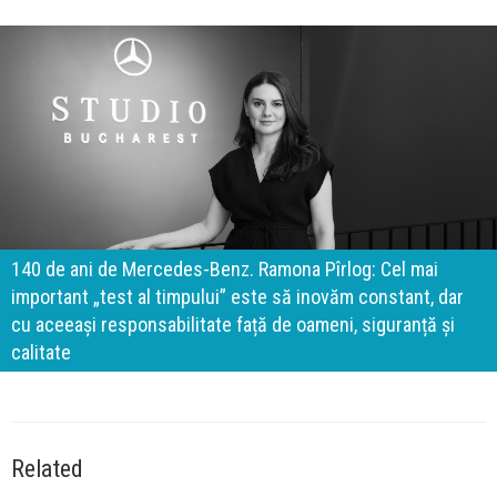
140 de ani de Mercedes-Benz. Ramona Pîrlog: Cel mai
important „test al timpului” este să inovăm constant, dar
cu aceeași responsabilitate față de oameni, siguranță și
calitate
Related