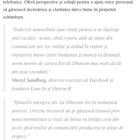
telefonice. Oferă perspective și soluții pentru a ajuta orice persoană
să găsească încrederea și claritatea într-o lume în perpetuă
schimbare.
"Indiciile nonverbale sunt vitale pentru a ne înțelege
unii cu alții. Acum, când o parte atât de mare din
comunicare are loc online și având în vedere și
transferul masiv către învățarea și munca la distanță,
avem nevoie de cartea Ericăi Dhawan mai mult decât
am avut vreodată."
Sheryl Sandberg
, director executiv al Facebook și
fondator Lean In și Option B
"Sfaturile energice ale lui Dhawan vin în momentul
potrivit. Oricine încearcă să-și găsească drumul prin
noua normalitate a vieții de birou va învăța ceva din
acest ghid realist al comunicării productive și pline de
respect."