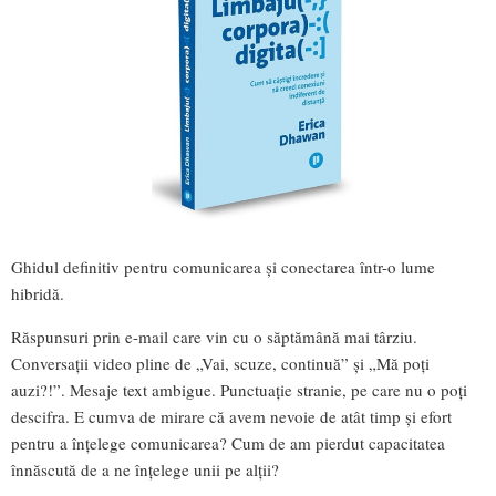
Ghidul definitiv pentru comunicarea și conectarea într-o lume
hibridă.
Răspunsuri prin e-mail care vin cu o săptămână mai târziu.
Conversații video pline de „Vai, scuze, continuă” și „Mă poți
auzi?!”. Mesaje text ambigue. Punctuație stranie, pe care nu o poți
descifra. E cumva de mirare că avem nevoie de atât timp și efort
pentru a înțelege comunicarea? Cum de am pierdut capacitatea
înnăscută de a ne înțelege unii pe alții?