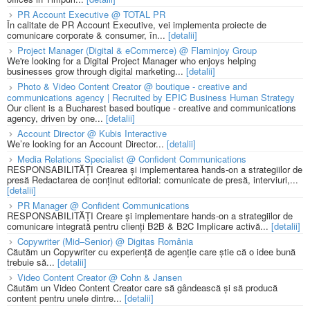
PR Account Executive @ TOTAL PR
În calitate de PR Account Executive, vei implementa proiecte de
comunicare corporate & consumer, în...
[detalii]
Project Manager (Digital & eCommerce) @ Flaminjoy Group
We're looking for a Digital Project Manager who enjoys helping
businesses grow through digital marketing...
[detalii]
Photo & Video Content Creator @ boutique - creative and
communications agency | Recruited by EPIC Business Human Strategy
Our client is a Bucharest based boutique - creative and communications
agency, driven by one...
[detalii]
Account Director @ Kubis Interactive
We’re looking for an Account Director...
[detalii]
Media Relations Specialist @ Confident Communications
RESPONSABILITĂȚI Crearea și implementarea hands-on a strategiilor de
presă Redactarea de conținut editorial: comunicate de presă, interviuri,...
[detalii]
PR Manager @ Confident Communications
RESPONSABILITĂȚI Creare și implementare hands-on a strategiilor de
comunicare integrată pentru clienți B2B & B2C Implicare activă...
[detalii]
Copywriter (Mid–Senior) @ Digitas România
Căutăm un Copywriter cu experiență de agenție care știe că o idee bună
trebuie să...
[detalii]
Video Content Creator @ Cohn & Jansen
Căutăm un Video Content Creator care să gândească și să producă
content pentru unele dintre...
[detalii]