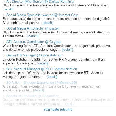
Art Director (Mid–Senior) @ Digitas România
Căutăm un Art Director care știe că e tare când o idee arată bine, dar...
[detalii]
Social Media Specialist wanted @ Internet Corp
Ești pasionat(ă) de social media, content creation și tendințele digitale?
Ai un ochi format pentru...
[detalii]
Social Media Art Director @ pastel
Căutăm un Art Director cu experiență în social media, care să știe cum
să transforme...
[detalii]
ATL Account Coordinator @ Oxygen
We’re looking for an ATL Account Coordinator – an organized, proactive,
and detail-oriented professional eager...
[detalii]
Senior PR Manager @ Golin Ketchum
La Golin Ketchum, căutăm un Senior PR Manager cu minimum 5 ani
experiență, care știe...
[detalii]
BTL Account Manager @ YES Communication
Job description: We're on the lookout for an awesome BTL Account
Manager to join our vibrant...
[detalii]
3D Artist – Shopper Experience @ Mercury360
Ai cel puțin 7 ani experiență în zona de BTL (evenimente, activări,
standuri și plasări...
[detalii]
Specialist Productie @ Godmother
Căutăm un profesionist versatil, cu experiență relevantă în producție, care
înțelege materiale, finisaje premium și...
[detalii]
vezi toate joburile