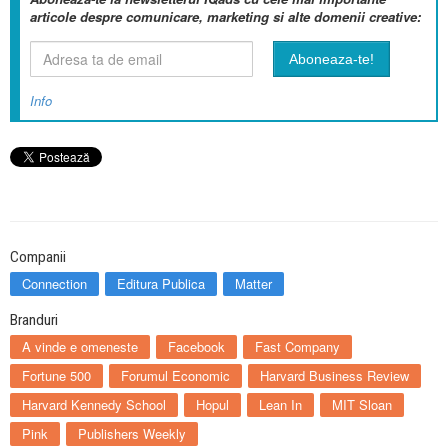
articole despre comunicare, marketing si alte domenii creative:
Info
Companii
Connection
Editura Publica
Matter
Branduri
A vinde e omeneste
Facebook
Fast Company
Fortune 500
Forumul Economic
Harvard Business Review
Harvard Kennedy School
Hopul
Lean In
MIT Sloan
Pink
Publishers Weekly