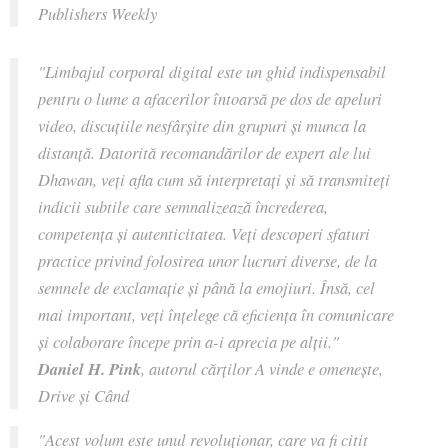
Publishers Weekly
"Limbajul corporal digital este un ghid indispensabil
pentru o lume a afacerilor întoarsă pe dos de apeluri
video, discuțiile nesfârșite din grupuri și munca la
distanță. Datorită recomandărilor de expert ale lui
Dhawan, veți afla cum să interpretați și să transmiteți
indicii subtile care semnalizează încrederea,
competența și autenticitatea. Veți descoperi sfaturi
practice privind folosirea unor lucruri diverse, de la
semnele de exclamație și până la emojiuri. Însă, cel
mai important, veți înțelege că eficiența în comunicare
și colaborare începe prin a-i aprecia pe alții."
Daniel H. Pink
, autorul cărților A vinde e omenește,
Drive și Când
"Acest volum este unul revoluționar, care va fi citit