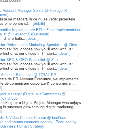
L Account Manager Senior @ HexagonX
rești)
 ăsta se măsoară în ce nu se vede: proiectele
ies bine pentru că...
[detalii]
cialist Implementare BTL / Field Implementation
alist @ HexagonX (București)
m dintr-o hală...
[detalii]
ior Performance Marketing Specialist @ Zitec
romise: You choose how you'll work with us:
-first or at our offices in Timpuri...
[detalii]
nior SEO & GEO Specialist @ Zitec
romise: You choose how you'll work with us:
-first or at our offices in Timpuri...
[detalii]
 Account Executive @ TOTAL PR
litate de PR Account Executive, vei implementa
cte de comunicare corporate & consumer, în...
i]
ject Manager (Digital & eCommerce) @
njoy Group
 looking for a Digital Project Manager who enjoys
ng businesses grow through digital marketing...
i]
to & Video Content Creator @ boutique -
ive and communications agency | Recruited by
Business Human Strategy