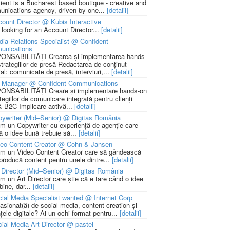
lient is a Bucharest based boutique - creative and
nications agency, driven by one...
[detalii]
ount Director @ Kubis Interactive
 looking for an Account Director...
[detalii]
ia Relations Specialist @ Confident
unications
NSABILITĂȚI Crearea și implementarea hands-
strategiilor de presă Redactarea de conținut
ial: comunicate de presă, interviuri,...
[detalii]
 Manager @ Confident Communications
NSABILITĂȚI Creare și implementare hands-on
tegiilor de comunicare integrată pentru clienți
 B2C Implicare activă...
[detalii]
ywriter (Mid–Senior) @ Digitas România
m un Copywriter cu experiență de agenție care
ă o idee bună trebuie să...
[detalii]
deo Content Creator @ Cohn & Jansen
m un Video Content Creator care să gândească
 producă content pentru unele dintre...
[detalii]
 Director (Mid–Senior) @ Digitas România
m un Art Director care știe că e tare când o idee
bine, dar...
[detalii]
ial Media Specialist wanted @ Internet Corp
pasionat(ă) de social media, content creation și
țele digitale? Ai un ochi format pentru...
[detalii]
ial Media Art Director @ pastel