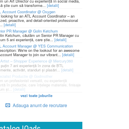
m un Art Director cu experiență în social media,
să știe cum să transforme...
[detalii]
L Account Coordinator @ Oxygen
 looking for an ATL Account Coordinator – an
zed, proactive, and detail-oriented professional
...
[detalii]
nior PR Manager @ Golin Ketchum
lin Ketchum, căutăm un Senior PR Manager cu
um 5 ani experiență, care știe...
[detalii]
L Account Manager @ YES Communication
escription: We're on the lookout for an awesome
ccount Manager to join our vibrant...
[detalii]
Artist – Shopper Experience @ Mercury360
l puțin 7 ani experiență în zona de BTL
mente, activări, standuri și plasări...
[detalii]
cialist Productie @ Godmother
m un profesionist versatil, cu experiență
ntă în producție, care înțelege materiale, finisaje
um și...
[detalii]
vezi toate joburile
Adauga anunt de recrutare
atalog IQads