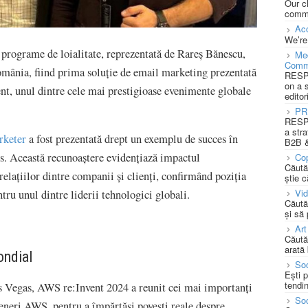
Our c
commu
Acc
We’re
 programe de loialitate, reprezentată de Rareș Bănescu,
Med
Comm
ânia, fiind prima soluție de email marketing prezentată
RESPO
on a 
t, unul dintre cele mai prestigioase evenimente globale
editor
PR
RESPO
a stra
rketer
a fost prezentată drept un exemplu de succes în
B2B &
. Această recunoaștere evidențiază impactul
Cop
Căută
relațiilor dintre companii și clienți, confirmând poziția
știe c
Vi
ru unul dintre liderii tehnologici globali.
Căută
și să
Art
Căută
arată 
ondial
Soc
Ești 
tendin
s Vegas, AWS re:Invent 2024 a reunit cei mai importanți
Soc
arteneri AWS, pentru a împărtăși povești reale despre