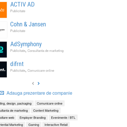
ACTIV AD
Publicitate
Cohn & Jansen
Publicitate
AdSymphony
,
Publicitate
Consultanta de marketing
difrnt
,
Publicitate
Comunicare online
Adauga prezentare de companie
ing, design, packaging
Comunicare online
ltanta de marketing
Content Marketing
oltare web
Employer Branding
Evenimente / BTL
iential Marketing
Gaming
Interactive Retail