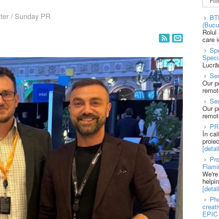
ter
/
Sunday PR
BT
(Bucu
Rolul
care 
Spe
Speci
Lucră
Sen
Our p
remote
Se
Our p
remote
PR
În ca
proie
[detali
Pro
Flami
We're
helpi
[detali
Pho
creat
EPIC 