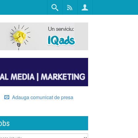
Adauga comunicat de presa
obs