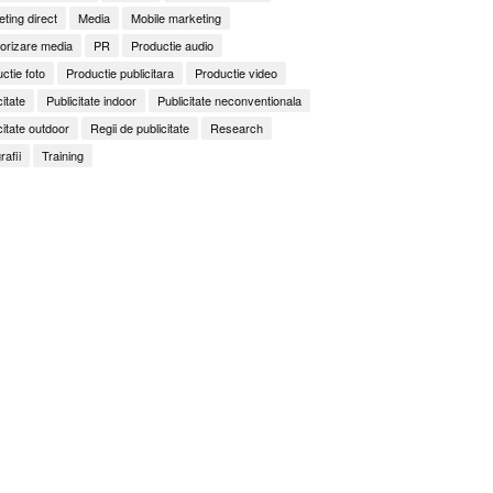
ting direct
Media
Mobile marketing
orizare media
PR
Productie audio
ctie foto
Productie publicitara
Productie video
citate
Publicitate indoor
Publicitate neconventionala
citate outdoor
Regii de publicitate
Research
rafii
Training