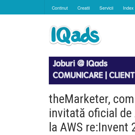
Continut
Creatii
Servicii
Index
theMarketer, co
invitată oficial 
la AWS re:Invent 