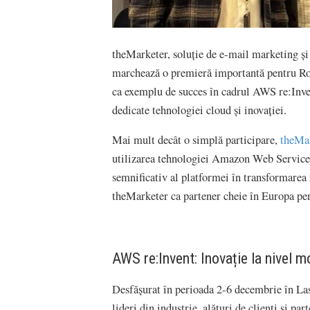
theMarketer, soluție de e-mail marketing și
marchează o premieră importantă pentru Rom
ca exemplu de succes în cadrul AWS re:Inven
dedicate tehnologiei cloud și inovației.
Mai mult decât o simplă participare,
theMa
utilizarea tehnologiei Amazon Web Services
semnificativ al platformei în transformarea 
theMarketer ca partener cheie în Europa pent
AWS re:Invent: Inovație la nivel m
Desfășurat în perioada 2-6 decembrie în La
lideri din industrie, alături de clienți și p