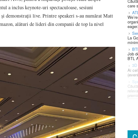
Căută
care 
ntul a inclus keynote-uri spectaculoase, sesiuni
AT
e și demonstrații live. Printre speakeri s-au numărat Matt
We’re
organi
n, alături de lideri din companii de top la nivel
eager
Se
La Go
minim
BT
Job d
BTL A
3D 
Ai ce
(eveni
Spe
Căută
releva
premi
C