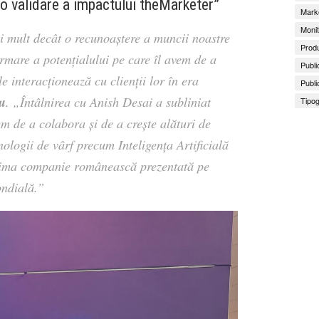
o validare a impactului theMarketer”
Marke
Monit
i mult decât o recunoaștere a muncii noastre
Produ
irmare a potențialului pe care îl avem de a
Publi
 interacționează cu clienții lor în era
Publi
u
. „Întâlnirea cu Anish Desai a subliniat
Tipog
em de a colabora și de a crește alături de
logii de vârf precum Inteligența Artificială
prima companie românească prezentată pe
ondială.”