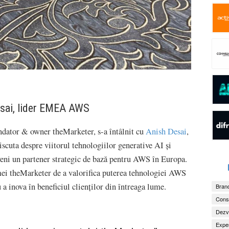
Desai, lider EMEA AWS
ondator & owner theMarketer, s-a întâlnit cu
Anish Desai
,
uta despre viitorul tehnologiilor generative AI și
eni un partener strategic de bază pentru AWS în Europa.
rmei theMarketer de a valorifica puterea tehnologiei AWS
 a inova în beneficiul clienților din întreaga lume.
Brand
Consu
Dezv
Exper