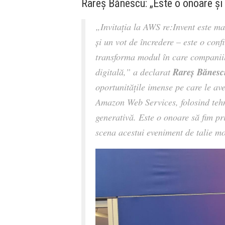
Rareș Bănescu: „Este o onoare și 
„Invitația la AWS re:Invent este ma
și un vot de încredere – este o conf
transforma modul în care companiile
Rareș Bănesc
digitală,” a declarat
oportunitățile imense pe care le av
Amazon Web Services, folosind tehno
generativă. Este o onoare să fim 
scena acestui eveniment de talie m