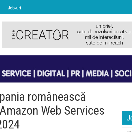
Job-uri
mpania românească
de Amazon Web Services
J
2024