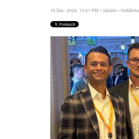
16 Dec. 2024, 13:41 PM
•
Update
•
theMarke