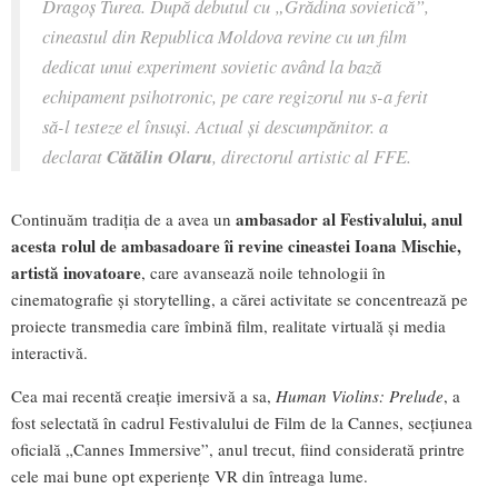
Dragoș Turea. După debutul cu „Grădina sovietică”,
cineastul din Republica Moldova revine cu un film
dedicat unui experiment sovietic având la bază
echipament psihotronic, pe care regizorul nu s-a ferit
să-l testeze el însuși. Actual și descumpănitor.
a
declarat
Cătălin Olaru
, directorul artistic al FFE.
ambasador al Festivalului, anul
Continuăm tradiția de a avea un
acesta rolul de ambasadoare îi revine cineastei Ioana Mischie,
artistă inovatoare
, care avansează noile tehnologii în
cinematografie și storytelling, a cărei activitate se concentrează pe
proiecte transmedia care îmbină film, realitate virtuală și media
interactivă.
Cea mai recentă creație imersivă a sa,
Human Violins: Prelude
, a
fost selectată în cadrul Festivalului de Film de la Cannes, secțiunea
oficială „Cannes Immersive”, anul trecut, fiind considerată printre
cele mai bune opt experiențe VR din întreaga lume.