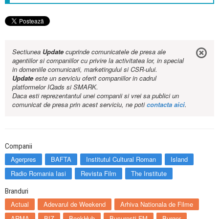
Sectiunea
Update
cuprinde comunicatele de presa ale
agentiilor si companiilor cu privire la activitatea lor, in special
in domeniile comunicarii, marketingului si CSR-ului.
Update
este un serviciu oferit companiilor in cadrul
platformelor IQads si SMARK.
Daca esti reprezentantul unei companii si vrei sa publici un
comunicat de presa prin acest serviciu, ne poti
contacta aici
.
Companii
Agerpres
BAFTA
Institutul Cultural Roman
Island
Radio Romania Iasi
Revista Film
The Institute
Branduri
Actual
Adevarul de Weekend
Arhiva Nationala de Filme
ARMA
BIZ
BookHub
Bucuresti FM
Burger