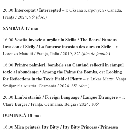
Interceptat / Intercepted
20:00
– r: Oksana Karpovych / Canada,
Franța / 2024, 95'
(doc.)
SÂMBĂTĂ 17 mai
Vestita invazie a urșilor în Sicilia / The Bears' Famous
16:00
Invasion of Sicily / La
fameuse invasion des ours en Sicile
– r:
Lorenzo Mattotti / Franța, Italia / 2019, 82’
(film de familie)
Printre palmieri, bombele sau Căutând reflecții în câmpul
18:00
toxic al abundenței / Among the Palms the Bombs, or: Looking
for Reflections in the Toxic Field of Plenty
– r: Lukas Marxt, Vanja
Smiljanić / Austria, Germania / 2024, 85’
(doc.)
Limbă străină /
Foreign Language / Langue Étrangère
20:00
– r:
Claire Burger / Franța, Germania, Belgia / 2024, 105'
DUMINICĂ 18 mai
Mica prințesă Itty Bitty / Itty Bitty Princess / Prinsessa
16:00