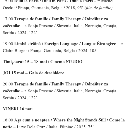
Dilili la Paris / Dilili in Paris / Dilili à Paris
15:00
– r: Michel
Ocelot / Franța, Germania, Belgia / 2018, 95’
(film de familie)
Terapie de familie /
Family Therapy / Odrešitev za
17:00
začetnike
– r. Sonja Prosenc / Slovenia, Italia, Norvegia, Croația,
Serbia / 2024, 122’
Limbă străină /
Foreign Language / Langue Étrangère
19:00
– r:
Claire Burger / Franța, Germania, Belgia / 2024, 105'
Timișoara: 15 – 18 mai / Cinema STUDIO
JOI 15 mai – Gala de deschidere
Terapie de familie /
Family Therapy / Odrešitev za
20:00
začetnike
– r. Sonja Prosenc / Slovenia, Italia, Norvegia, Croația,
Serbia / 2024, 122’
VINERI 16 mai
Așa cum e noaptea / Where the Night Stands Still / Come la
18:00
notte
– Liryc Dela Cruz / Italia, Filipine / 2025, 75’