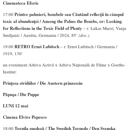
Cinemateca Eforie
Printre palmieri, bombele sau Căutând reflecții în câmpul
17:00
toxic al abundenței / Among the Palms the Bombs, or: Looking
for Reflections in the Toxic Field of Plenty
– r: Lukas Marxt, Vanja
Smiljanić / Austria, Germania / 2024, 85’
(doc.)
RETRO Ernst Lubitsch
19:00
– r: Ernst Lubitsch / Germania /
1919, 130'
un eveniment Arhiva Activă x Arhiva Națională de Filme x Goethe-
Institut:
Prințesa stridiilor / Die Austern prinzessin
Păpușa / Die Puppe
LUNI 12 mai
Cinema Elvire Popesco
Torpila suedeză / The Swedish Torpedo / Den Svenska
18:00