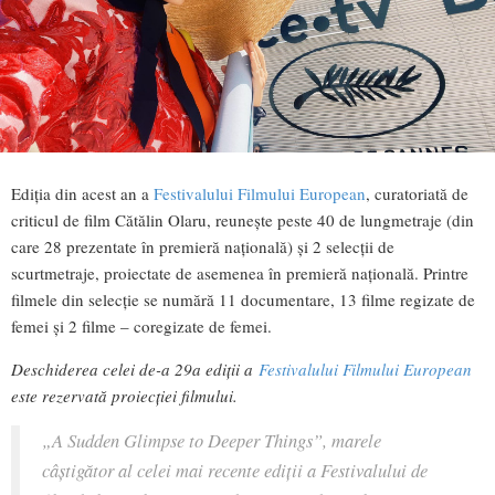
Ediția din acest an a
Festivalului Filmului European
, curatoriată de
criticul de film Cătălin Olaru, reunește peste 40 de lungmetraje (din
care 28 prezentate în premieră națională) și 2 selecții de
scurtmetraje, proiectate de asemenea în premieră națională. Printre
filmele din selecție se numără 11 documentare, 13 filme regizate de
femei și 2 filme – coregizate de femei.
Deschiderea celei de-a 29a ediții a
Festivalului Filmului European
este rezervată proiecției filmului.
„A Sudden Glimpse to Deeper Things”, marele
câștigător al celei mai recente ediții a Festivalului de