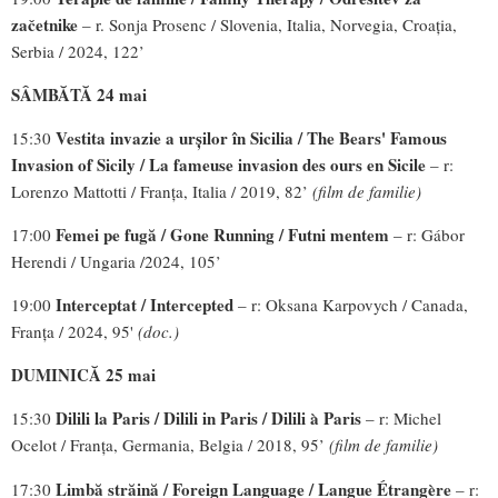
začetnike
– r. Sonja Prosenc / Slovenia, Italia, Norvegia, Croația,
Serbia / 2024, 122’
SÂMBĂTĂ 24 mai
Vestita invazie a urșilor în Sicilia / The Bears' Famous
15:30
Invasion of Sicily / La
fameuse invasion des ours en Sicile
– r:
Lorenzo Mattotti / Franța, Italia / 2019, 82’
(film de familie)
Femei pe fugă / Gone Running / Futni mentem
17:00
– r: Gábor
Herendi / Ungaria /2024, 105’
Interceptat / Intercepted
19:00
– r: Oksana Karpovych / Canada,
Franța / 2024, 95'
(doc.)
DUMINICĂ 25 mai
Dilili la Paris / Dilili in Paris / Dilili à Paris
15:30
– r: Michel
Ocelot / Franța, Germania, Belgia / 2018, 95’
(film de familie)
Limbă străină /
Foreign Language / Langue Étrangère
17:30
– r: