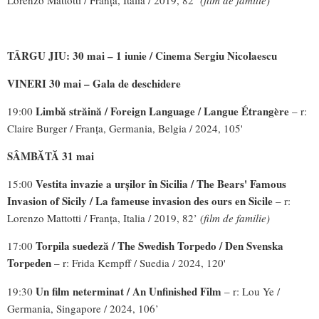
Lorenzo Mattotti / Franța, Italia / 2019, 82’
(film de familie)
TÂRGU JIU: 30 mai – 1 iunie / Cinema Sergiu Nicolaescu
VINERI 30 mai – Gala de deschidere
Limbă străină /
Foreign Language / Langue Étrangère
19:00
– r:
Claire Burger / Franța, Germania, Belgia / 2024, 105'
SÂMBĂTĂ 31 mai
Vestita invazie a urșilor în Sicilia / The Bears' Famous
15:00
Invasion of Sicily / La
fameuse invasion des ours en Sicile
– r:
Lorenzo Mattotti / Franța, Italia / 2019, 82’
(film de familie)
Torpila suedeză / The Swedish Torpedo / Den Svenska
17:00
Torpeden
– r: Frida Kempff / Suedia / 2024, 120'
Un film neterminat /
An Unfinished Film
19:30
– r: Lou Ye /
Germania, Singapore / 2024, 106’