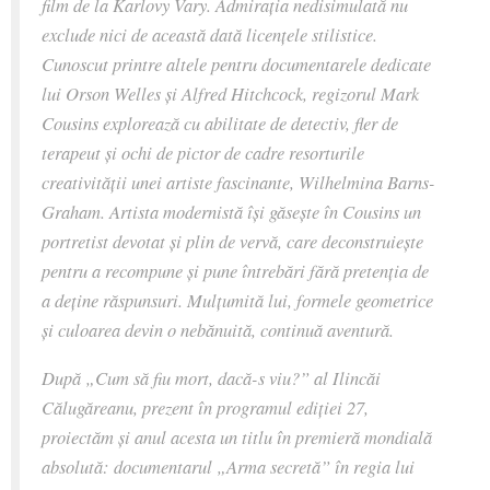
film de la Karlovy Vary. Admirația nedisimulată nu
exclude nici de această dată licențele stilistice.
Cunoscut printre altele pentru documentarele dedicate
lui Orson Welles și Alfred Hitchcock, regizorul Mark
Cousins explorează cu abilitate de detectiv, fler de
terapeut și ochi de pictor de cadre resorturile
creativității unei artiste fascinante, Wilhelmina Barns-
Graham. Artista modernistă își găsește în Cousins un
portretist devotat și plin de vervă, care deconstruiește
pentru a recompune și pune întrebări fără pretenția de
a deține răspunsuri. Mulțumită lui, formele geometrice
și culoarea devin o nebănuită, continuă aventură.
După „Cum să fiu mort, dacă-s viu?” al Ilincăi
Călugăreanu, prezent în programul ediției 27,
proiectăm și anul acesta un titlu în premieră mondială
absolută: documentarul „Arma secretă” în regia lui