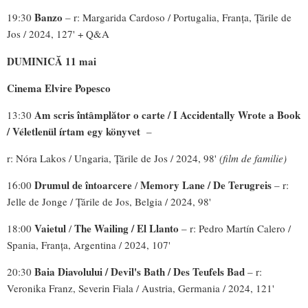
Banzo
19:30
– r: Margarida Cardoso / Portugalia, Franța, Țările de
Jos / 2024, 127' + Q&A
DUMINICĂ 11 mai
Cinema Elvire Popesco
Am scris întâmplător o carte / I Accidentally Wrote a Book
13:30
/ Véletlenül írtam egy könyvet
–
r: Nóra Lakos / Ungaria, Țările de Jos / 2024, 98'
(film de familie)
Drumul de întoarcere
Memory Lane / De Terugreis
16:00
/
– r:
Jelle de Jonge / Țările de Jos, Belgia / 2024, 98'
Vaietul
The Wailing / El Llanto
18:00
/
– r: Pedro Martín Calero /
Spania, Franța, Argentina / 2024, 107'
Baia Diavolului /
Devil's Bath / Des Teufels Bad
20:30
– r:
Veronika Franz, Severin Fiala / Austria, Germania / 2024, 121'