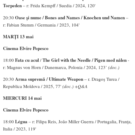
Torpeden
– r: Frida Kempff / Suedia / 2024, 120'
Oase și nume /
Bones and Names / Knochen und Namen
20:30
–
r: Fabian Stumm / Germania / 2023, 104'
MARȚI 13 mai
Cinema Elvire Popesco
Fata cu acul
The Girl with the Needle / Pigen med nålen
18:00
/
-
r: Magnus von Horn / Danemarca, Polonia / 2024, 123’
(doc.)
Arma supremă / Ultimate Weapon
20:30
– r. Dragoș Turea /
Republica Moldova / 2025, 77'
(doc.) +Q&A
MIERCURI 14 mai
Cinema Elvire Popesco
Légua
18:00
– r: Filipa Reis, João Miller Guerra / Portugalia, Franța,
Italia / 2023, 119'