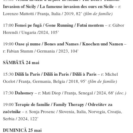
Invasion of Sicily /
La fameuse invasion des ours en Sicile
– r:
Lorenzo Mattotti / Franța, Italia / 2019, 82’
(film de familie)
Femei pe fugă / Gone Running / Futni mentem
17:00
– r: Gábor
Herendi / Ungaria /2024, 105’
Oase și nume /
Bones and Names / Knochen und Namen
19:00
–
r: Fabian Stumm / Germania / 2023, 104'
SÂMBĂTĂ 24 mai
Dilili la Paris / Dilili in Paris / Dilili à Paris
15:30
– r: Michel
Ocelot / Franța, Germania, Belgia / 2018, 95’
(film de familie)
Dahomey
17:30
– r: Mati Diop / Franța, Senegal / 2024, 68'
(doc.)
Terapie de familie /
Family Therapy / Odrešitev za
19:00
začetnike
– r. Sonja Prosenc / Slovenia, Italia, Norvegia, Croația,
Serbia / 2024, 122’
DUMINICĂ 25 mai