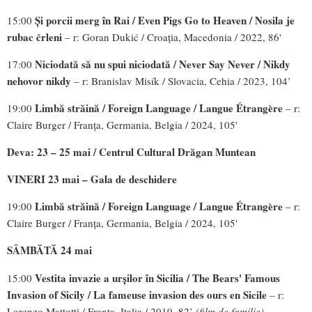
Și porcii merg în Rai /
Even Pigs Go to Heaven / Nosila je
15:00
rubac črleni
– r: Goran Dukić / Croația, Macedonia / 2022, 86'
Niciodată să nu spui niciodată / Never Say Never / Nikdy
17:00
nehovor nikdy
– r: Branislav Misík / Slovacia, Cehia / 2023, 104’
Limbă străină /
Foreign Language / Langue Étrangère
19:00
– r:
Claire Burger / Franța, Germania, Belgia / 2024, 105'
Deva: 23 – 25 mai / Centrul Cultural Drăgan Muntean
VINERI 23 mai – Gala de deschidere
Limbă străină /
Foreign Language / Langue Étrangère
19:00
– r:
Claire Burger / Franța, Germania, Belgia / 2024, 105'
SÂMBĂTĂ 24 mai
Vestita invazie a urșilor în Sicilia / The Bears' Famous
15:00
Invasion of Sicily / La
fameuse invasion des ours en Sicile
– r:
Lorenzo Mattotti / Franța, Italia / 2019, 82’
(film de familie)