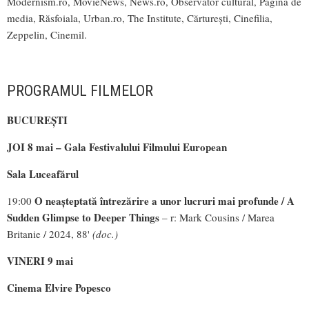
Modernism.ro
,
MovieNews
,
News.ro
,
Observator cultural
,
Pagina de
media
,
Răsfoiala
,
Urban.ro
,
The Institute
,
Cărturești
,
Cinefilia
,
Zeppelin
,
Cinemil
.
PROGRAMUL FILMELOR
BUCUREȘTI
JOI 8 mai – Gala Festivalului Filmului European
Sala Luceafărul
O neașteptată întrezărire a unor lucruri mai profunde / A
19:00
Sudden Glimpse to Deeper Things
– r: Mark Cousins / Marea
Britanie / 2024, 88'
(doc.)
VINERI 9 mai
Cinema Elvire Popesco