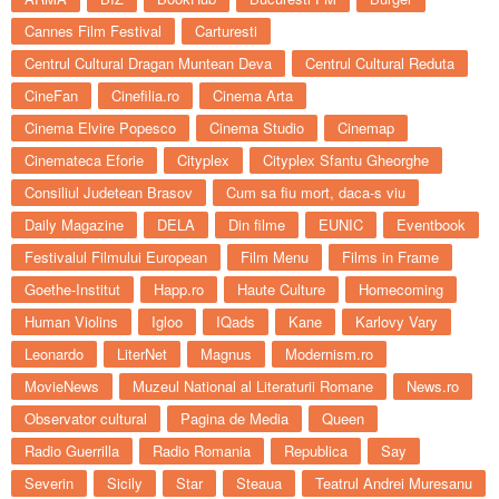
Cannes Film Festival
Carturesti
Centrul Cultural Dragan Muntean Deva
Centrul Cultural Reduta
CineFan
Cinefilia.ro
Cinema Arta
Cinema Elvire Popesco
Cinema Studio
Cinemap
Cinemateca Eforie
Cityplex
Cityplex Sfantu Gheorghe
Consiliul Judetean Brasov
Cum sa fiu mort, daca-s viu
Daily Magazine
DELA
Din filme
EUNIC
Eventbook
Festivalul Filmului European
Film Menu
Films in Frame
Goethe-Institut
Happ.ro
Haute Culture
Homecoming
Human Violins
Igloo
IQads
Kane
Karlovy Vary
Leonardo
LiterNet
Magnus
Modernism.ro
MovieNews
Muzeul National al Literaturii Romane
News.ro
Observator cultural
Pagina de Media
Queen
Radio Guerrilla
Radio Romania
Republica
Say
Severin
Sicily
Star
Steaua
Teatrul Andrei Muresanu