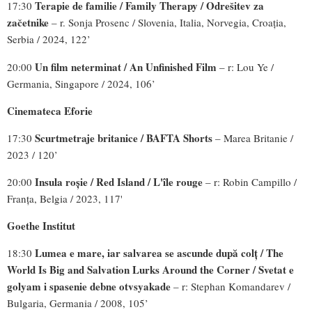
Terapie de familie /
Family Therapy / Odrešitev za
17:30
začetnike
– r. Sonja Prosenc / Slovenia, Italia, Norvegia, Croația,
Serbia / 2024, 122’
Un film neterminat /
An Unfinished Film
20:00
– r: Lou Ye /
Germania, Singapore / 2024, 106’
Cinemateca Eforie
Scurtmetraje britanice / BAFTA Shorts
17:30
– Marea Britanie /
2023 / 120’
Insula roșie / Red Island / L'île rouge
20:00
– r: Robin Campillo /
Franța, Belgia / 2023, 117'
Goethe Institut
Lumea e mare, iar salvarea se ascunde după colţ / The
18:30
World Is Big and Salvation Lurks Around the Corner / Svetat e
golyam i spasenie debne otvsyakade
– r: Stephan Komandarev /
Bulgaria, Germania / 2008, 105’