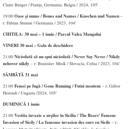
Claire Burger / Franța, Germania, Belgia / 2024, 105'
Oase și nume /
Bones and Names / Knochen und Namen
19:00
–
r: Fabian Stumm / Germania / 2023, 104'
CHITILA: 30 mai – 1 iunie / Parcul Valea Mangului
VINERI 30 mai – Gala de deschidere
Niciodată să nu spui niciodată / Never Say Never / Nikdy
21:00
nehovor nikdy
– r: Branislav Misík / Slovacia, Cehia / 2023, 104’
SÂMBĂTĂ 31 mai
Femei pe fugă / Gone Running / Futni mentem
21:00
– r: Gábor
Herendi / Ungaria /2024, 105’
DUMINICĂ 1 iunie
Vestita invazie a urșilor în Sicilia / The Bears' Famous
21:00
Invasion of Sicily / La
fameuse invasion des ours en Sicile
– r: