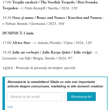
Torpila suedeză / The Swedish Torpedo / Den Svenska
17:00
Torpeden
– r: Frida Kempff / Suedia / 2024, 120'
Oase și nume /
Bones and Names / Knochen und Namen
19:30
–
r: Fabian Stumm / Germania / 2023, 104'
DUMINICĂ 1 iunie
Africa Star
17:00
– r: Adonis Floridis / Cipru / 2024, 120’
Julie nu vorbește / Julie Keeps Quiet / Julie zwijgt
19:30
– r:
Leonardo van Dijl / Belgia, Suedia / 2024, 97'
+Q&A
- Proiecție în prezența invitaților speciali
Aboneaza-te la newsletterul IQads cu cele mai importante
articole despre comunicare, marketing si alte domenii creative:
Info