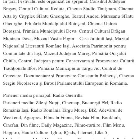
În țară, Festivalul este organizat cu sprijinul: Consiliul Județean
Brașov, Centrul Cultural Reduta, Cinema Studio Timișoara, Cinema
Arta by Cityplex Sfântu Gheorghe, Teatrul Andrei Mureșanu Sfântu
Gheorghe, Primăria Municipiului Botoșani, Cinema Unirea
Botoșani, Primăria Municipiului Deva, Centrul Cultural Drăgan
Muntean Deva, Muzeul Vasile Pogor – Casa Junimii Iași, Muzeul
Național al Literaturii Române Iași, Asociația Patrimoniu pentru
Comunitate din Iași, Muzeul Județean Mureș, Primăria Orașului
Chitila, Centrul Județean pentru Conservarea și Promovarea Culturii
Tradiționale Ilfov, Primăria Municipiului Târgu Jiu, Centrul de
Cercetare, Documentare și Promovare Constantin Brâncuși, Cinema
Sergiu Nicolaescu și Biroul Parlamentului European în România.
Partener media principal:
Radio Guerrilla
Parteneri media:
Zile și Nopți
,
Cinemap
,
București FM
,
Radio
România Iași
,
Radio România Târgu Mureș
,
BIZ
,
Adevărul de
Weekend
,
Agerpres
,
Films in Frame
,
Revista Film
,
Bookhub
,
Cinefan
,
Din filme
,
Daily Magazine
,
Filme-carti.ro
,
Film Menu
,
Happ.ro
,
Haute Culture
,
Igloo
,
IQads
,
Liternet
,
Like 5
,