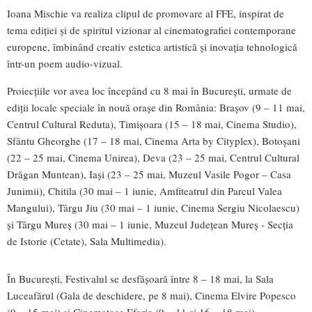
Ioana Mischie va realiza clipul de promovare al FFE, inspirat de
tema ediției și de spiritul vizionar al cinematografiei contemporane
europene, îmbinând creativ estetica artistică şi inovația tehnologică
într-un poem audio-vizual.
Proiecțiile vor avea loc începând cu 8 mai în București, urmate de
ediții locale speciale în nouă orașe din România: Brașov (9 – 11 mai,
Centrul Cultural Reduta), Timișoara (15 – 18 mai, Cinema Studio),
Sfântu Gheorghe (17 – 18 mai, Cinema Arta by Cityplex), Botoșani
(22 – 25 mai, Cinema Unirea), Deva (23 – 25 mai, Centrul Cultural
Drăgan Muntean), Iași (23 – 25 mai, Muzeul Vasile Pogor – Casa
Junimii), Chitila (30 mai – 1 iunie, Amfiteatrul din Parcul Valea
Mangului), Târgu Jiu (30 mai – 1 iunie, Cinema Sergiu Nicolaescu)
și Târgu Mureș (30 mai – 1 iunie, Muzeul Județean Mureș - Secţia
de Istorie (Cetate), Sala Multimedia).
În București, Festivalul se desfășoară între 8 – 18 mai, la Sala
Luceafărul (Gala de deschidere, pe 8 mai), Cinema Elvire Popesco