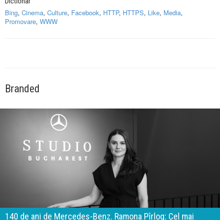
Dictionar
Bing
,
Cinema
,
Culture
,
Facebook
,
HTTP
,
HTTPS
,
Like
,
Media
,
Promovare
,
WWW
Branded
140 de ani de Mercedes-Benz. Ramona Pîrlog: Cel mai