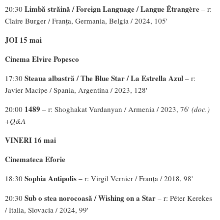
Limbă străină /
Foreign Language / Langue Étrangère
20:30
– r:
Claire Burger / Franța, Germania, Belgia / 2024, 105'
JOI 15 mai
Cinema Elvire Popesco
Steaua albastră / The Blue Star / La Estrella Azul
17:30
– r:
Javier Macipe / Spania, Argentina / 2023, 128'
1489
20:00
– r: Shoghakat Vardanyan / Armenia / 2023, 76'
(doc.)
+Q&A
VINERI 16 mai
Cinemateca Eforie
Sophia Antipolis
18:30
– r: Virgil Vernier / Franța / 2018, 98'
Sub o stea norocoasă / Wishing on a Star
20:30
– r: Péter Kerekes
/ Italia, Slovacia / 2024, 99'