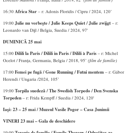
Africa Star
16:30
– r: Adonis Floridis / Cipru / 2024, 120’
Julie nu vorbește / Julie Keeps Quiet / Julie zwijgt
19:00
– r:
Leonardo van Dijl / Belgia, Suedia / 2024, 97'
DUMINICĂ 25 mai
Dilili la Paris / Dilili in Paris / Dilili à Paris
15:00
– r: Michel
Ocelot / Franța, Germania, Belgia / 2018, 95’
(film de familie)
Femei pe fugă / Gone Running / Futni mentem
17:00
– r: Gábor
Herendi / Ungaria /2024, 105’
Torpila suedeză / The Swedish Torpedo / Den Svenska
19:00
Torpeden
– r: Frida Kempff / Suedia / 2024, 120'
Iași: 23 – 25 mai / Muzeul Vasile Pogor – Casa Junimii
VINERI 23 mai – Gala de deschidere
Terapie de familie /
Family Therapy / Odrešitev za
19:00