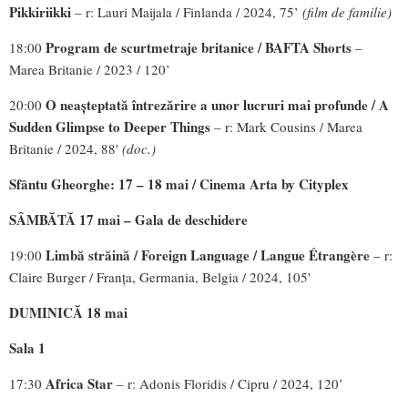
Pikkiriikki
– r: Lauri Maijala / Finlanda / 2024, 75’
(film de familie)
Program de scurtmetraje britanice / BAFTA Shorts
18:00
–
Marea Britanie / 2023 / 120’
O neașteptată întrezărire a unor lucruri mai profunde / A
20:00
Sudden Glimpse to Deeper Things
– r: Mark Cousins / Marea
Britanie / 2024, 88'
(doc.)
Sfântu Gheorghe: 17 – 18 mai / Cinema Arta by Cityplex
SÂMBĂTĂ 17 mai – Gala de deschidere
Limbă străină /
Foreign Language / Langue Étrangère
19:00
– r:
Claire Burger / Franța, Germania, Belgia / 2024, 105'
DUMINICĂ 18 mai
Sala 1
Africa Star
17:30
– r: Adonis Floridis / Cipru / 2024, 120’