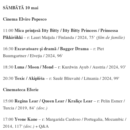
SÂMBĂTĂ 10 mai
Cinema Elvire Popesco
Mica prințesă Itty Bitty / Itty Bitty Princess / Prinsessa
11:00
Pikkiriikki
– r: Lauri Maijala / Finlanda / 2024, 75’
(film de familie)
Excavatoare și dramă / Bagger Drama
16:30
– r: Piet
Baumgartner / Elveția / 2024, 96'
Luna / Moon / Mond
18:30
– r: Kurdwin Ayub / Austria / 2024, 93'
Toxic / Akiplėša
20:30
– r: Saulė Bliuvaitė / Lituania / 2024, 99'
Cinemateca Eforie
Regina Lear / Queen Lear / Kraliçe Lear
15:00
– r: Pelin Esmer /
Turcia / 2019, 84’
(doc.)
Yvone Kane
17:00
– r: Margarida Cardoso / Portugalia, Mozambic /
2014, 117'
(doc.)
+ Q&A