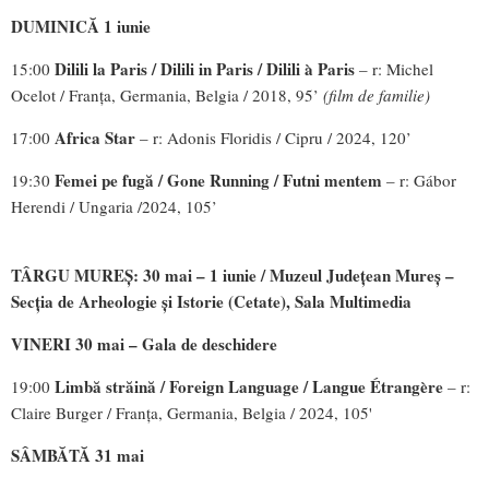
DUMINICĂ 1 iunie
Dilili la Paris / Dilili in Paris / Dilili à Paris
15:00
– r: Michel
Ocelot / Franța, Germania, Belgia / 2018, 95’
(film de familie)
Africa Star
17:00
– r: Adonis Floridis / Cipru / 2024, 120’
Femei pe fugă / Gone Running / Futni mentem
19:30
– r: Gábor
Herendi / Ungaria /2024, 105’
TÂRGU MUREȘ: 30 mai – 1 iunie / Muzeul Județean Mureș –
Secţia de Arheologie și Istorie (Cetate), Sala Multimedia
VINERI 30 mai – Gala de deschidere
Limbă străină /
Foreign Language / Langue Étrangère
19:00
– r:
Claire Burger / Franța, Germania, Belgia / 2024, 105'
SÂMBĂTĂ 31 mai