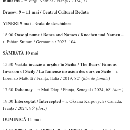
milliards
– r: Virgil Vernier / Franța / 2024, 77'
Brașov: 9 – 11 mai / Centrul Cultural Reduta
VINERI 9 mai – Gala de deschidere
Oase și nume /
Bones and Names / Knochen und Namen
18:00
–
r: Fabian Stumm / Germania / 2023, 104'
SÂMBĂTĂ 10 mai
Vestita invazie a urșilor în Sicilia / The Bears' Famous
15:30
Invasion of Sicily / La
fameuse invasion des ours en Sicile
– r:
Lorenzo Mattotti / Franța, Italia / 2019, 82’
(film de familie)
Dahomey
17:30
– r: Mati Diop / Franța, Senegal / 2024, 68'
(doc.)
Interceptat / Intercepted
19:00
– r: Oksana Karpovych / Canada,
Franța / 2024, 95'
(doc.)
DUMINICĂ 11 mai