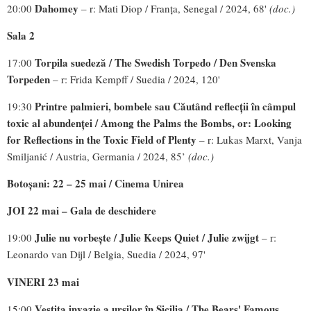
Dahomey
20:00
– r: Mati Diop / Franța, Senegal / 2024, 68'
(doc.)
Sala 2
Torpila suedeză / The Swedish Torpedo / Den Svenska
17:00
Torpeden
– r: Frida Kempff / Suedia / 2024, 120'
Printre palmieri, bombele sau Căutând reflecții în câmpul
19:30
toxic al abundenței / Among the Palms the Bombs, or: Looking
for Reflections in the Toxic Field of Plenty
– r: Lukas Marxt, Vanja
Smiljanić / Austria, Germania / 2024, 85’
(doc.)
Botoșani: 22 – 25 mai / Cinema Unirea
JOI 22 mai – Gala de deschidere
Julie nu vorbește / Julie Keeps Quiet / Julie zwijgt
19:00
– r:
Leonardo van Dijl / Belgia, Suedia / 2024, 97'
VINERI 23 mai
Vestita invazie a urșilor în Sicilia / The Bears' Famous
15:00