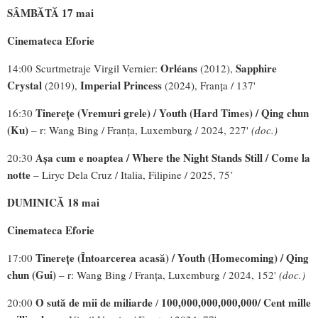
SÂMBĂTĂ 17 mai
Cinemateca Eforie
Orléans
Sapphire
14:00 Scurtmetraje Virgil Vernier:
(2012),
Crystal
Imperial Princess
(2019),
(2024), Franța / 137'
Tinerețe (Vremuri grele) / Youth (Hard Times) / Qing chun
16:30
(Ku)
– r: Wang Bing / Franța, Luxemburg / 2024, 227'
(doc.)
Așa cum e noaptea / Where the Night Stands Still / Come la
20:30
notte
– Liryc Dela Cruz / Italia, Filipine / 2025, 75’
DUMINICĂ 18 mai
Cinemateca Eforie
Tinerețe (Întoarcerea acasă) / Youth (Homecoming) / Qing
17:00
chun (Gui)
– r: Wang Bing / Franța, Luxemburg / 2024, 152'
(doc.)
O sută de mii de miliarde
100,000,000,000,000/ Cent mille
20:00
/