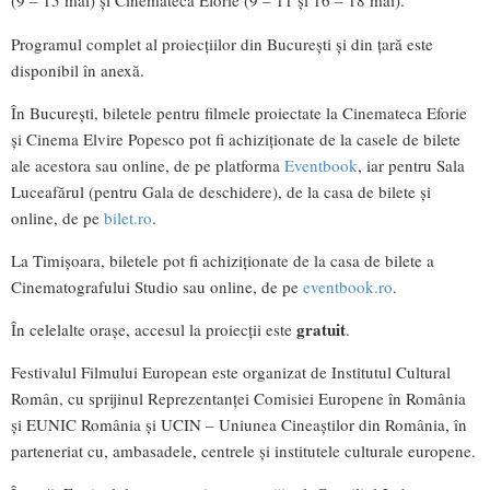
(9 – 15 mai) și Cinemateca Eforie (9 – 11 și 16 – 18 mai).
Programul complet al proiecțiilor din București și din țară este
disponibil în anexă.
În București, biletele pentru filmele proiectate la Cinemateca Eforie
și Cinema Elvire Popesco pot fi achiziționate de la casele de bilete
ale acestora sau online, de pe platforma
Eventbook
, iar pentru Sala
Luceafărul (pentru Gala de deschidere), de la casa de bilete și
online, de pe
bilet.ro
.
La Timișoara, biletele pot fi achiziționate de la casa de bilete a
Cinematografului Studio sau online, de pe
eventbook.ro
.
gratuit
În celelalte orașe, accesul la proiecții este
.
Festivalul Filmului European este organizat de Institutul Cultural
Român, cu sprijinul Reprezentanței Comisiei Europene în România
și EUNIC România și UCIN – Uniunea Cineaștilor din România, în
parteneriat cu, ambasadele, centrele și institutele culturale europene.