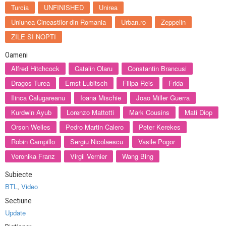
Turcia
UNFINISHED
Unirea
Uniunea Cineastilor din Romania
Urban.ro
Zeppelin
ZILE SI NOPTI
Oameni
Alfred Hitchcock
Catalin Olaru
Constantin Brancusi
Dragos Turea
Ernst Lubitsch
Filipa Reis
Frida
Ilinca Calugareanu
Ioana Mischie
Joao Miller Guerra
Kurdwin Ayub
Lorenzo Mattotti
Mark Cousins
Mati Diop
Orson Welles
Pedro Martin Calero
Peter Kerekes
Robin Campillo
Sergiu Nicolaescu
Vasile Pogor
Veronika Franz
Virgil Vernier
Wang Bing
Subiecte
BTL
,
Video
Sectiune
Update