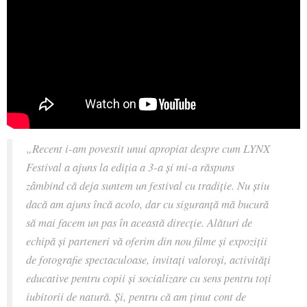
„Recent i-am povestit unui apropiat despre cum LYNX
Festival a ajuns la ediția a 3-a și mi-a răspuns
zâmbind că deja suntem un festival cu tradiție. Nu știu
dacă am ajuns încă acolo, dar cu siguranță mă bucură
să mai facem un pas în această direcție. Alături de
echipă și parteneri vă oferim din nou filme și expoziții
de fotografie spectaculoase, invitați valoroși, activități
educative pentru copii și socializare cu sens pentru toți
iubitorii de natură. Și, pentru că am ținut cont de