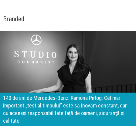
Branded
140 de ani de Mercedes-Benz. Ramona Pîrlog: Cel mai
important „test al timpului” este să inovăm constant, dar
cu aceeași responsabilitate față de oameni, siguranță și
calitate