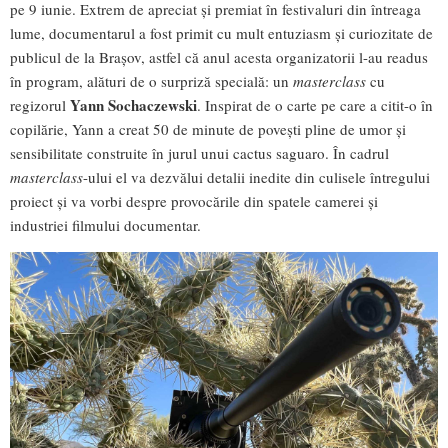
pe 9 iunie. Extrem de apreciat și premiat în festivaluri din întreaga
lume, documentarul a fost primit cu mult entuziasm și curiozitate de
publicul de la Brașov, astfel că anul acesta organizatorii l-au readus
în program, alături de o surpriză specială: un
masterclass
cu
Yann Sochaczewski
regizorul
. Inspirat de o carte pe care a citit-o în
copilărie, Yann a creat 50 de minute de povești pline de umor și
sensibilitate construite în jurul unui cactus saguaro. În cadrul
masterclass
-ului el va dezvălui detalii inedite din culisele întregului
proiect și va vorbi despre provocările din spatele camerei și
industriei filmului documentar.