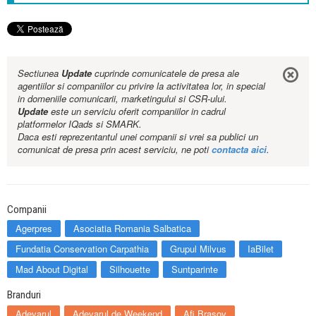
Sectiunea
Update
cuprinde comunicatele de presa ale
agentiilor si companiilor cu privire la activitatea lor, in special
in domeniile comunicarii, marketingului si CSR-ului.
Update
este un serviciu oferit companiilor in cadrul
platformelor IQads si SMARK.
Daca esti reprezentantul unei companii si vrei sa publici un
comunicat de presa prin acest serviciu, ne poti
contacta aici
.
Companii
Agerpres
Asociatia Romania Salbatica
Fundatia Conservation Carpathia
Grupul Milvus
IaBilet
Mad About Digital
Silhouette
Suntparinte
Branduri
Adevarul
Adevarul de Weekend
Afi Brasov