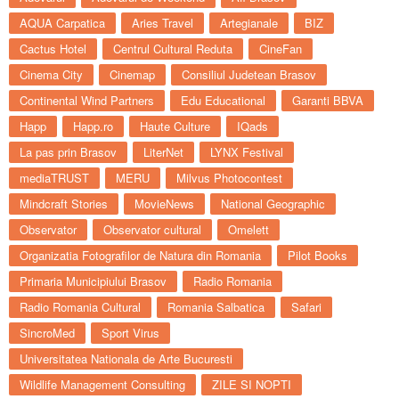
AQUA Carpatica
Aries Travel
Artegianale
BIZ
Cactus Hotel
Centrul Cultural Reduta
CineFan
Cinema City
Cinemap
Consiliul Judetean Brasov
Continental Wind Partners
Edu Educational
Garanti BBVA
Happ
Happ.ro
Haute Culture
IQads
La pas prin Brasov
LiterNet
LYNX Festival
mediaTRUST
MERU
Milvus Photocontest
Mindcraft Stories
MovieNews
National Geographic
Observator
Observator cultural
Omelett
Organizatia Fotografilor de Natura din Romania
Pilot Books
Primaria Municipiului Brasov
Radio Romania
Radio Romania Cultural
Romania Salbatica
Safari
SincroMed
Sport Virus
Universitatea Nationala de Arte Bucuresti
Wildlife Management Consulting
ZILE SI NOPTI