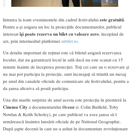
este gratuită
Intrarea la toate evenimentele din cadrul festivalului
.
Pentru a-și asigura un loc la proiecțiile documentarelor, publicul
își poate rezerva un bilet cu valoare zero
interesat
, începând de
azi, prin intermediul platformei
iabilet.ro
.
Un detaliu important de reținut este că biletul asigură rezervarea
locului, dar nu garantează locul în sală dacă nu este scanat cu 15
minute înainte de începerea proiecției. Toți cei care au o rezervare și
nu mai pot participa la proiecție, sunt încurajați să trimită un mesaj
pe unul din canalele oficiale de comunicare ale festivalului, pentru a
da șansa altcuiva să poată participa.
Una din marile surprize de anul acesta este proiecția în premieră la
Cinema City
a documentarului
Ocean
(r. Colin Butfield, Toby
Nowlan & Keith Scholey), pe care publicul va avea șansa să-l
urmărească înaintea lansării oficiale de pe National Geographic.
După șapte decenii în care ne-a arătat în documentare revoluționare