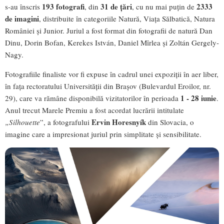
193 fotografi
31 de țări
2333
s-au înscris
, din
, cu nu mai puțin de
de imagini
, distribuite în categoriile Natură, Viața Sălbatică, Natura
României și Junior. Juriul a fost format din fotografii de natură Dan
Dinu, Dorin Bofan, Kerekes István, Daniel Mîrlea și Zoltán Gergely-
Nagy.
Fotografiile finaliste vor fi expuse în cadrul unei expoziții în aer liber,
în fața rectoratului Universității din Brașov (Bulevardul Eroilor, nr.
1 - 28 iunie
29), care va rămâne disponibilă vizitatorilor în perioada
.
Anul trecut Marele Premiu a fost acordat lucrării intitulate
Ervin Horesnyík
„Silhouette
”, a fotografului
din Slovacia, o
imagine care a impresionat juriul prin simplitate și sensibilitate.