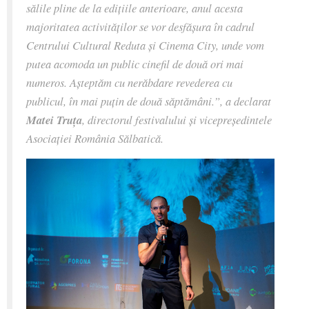
sălile pline de la edițiile anterioare, anul acesta
majoritatea activităților se vor desfășura în cadrul
Centrului Cultural Reduta și Cinema City, unde vom
putea acomoda un public cinefil de două ori mai
numeros. Așteptăm cu nerăbdare revederea cu
publicul, în mai puțin de două săptămâni.”
, a declarat
Matei Truța
, directorul festivalului și vicepreședintele
Asociației România Sălbatică.