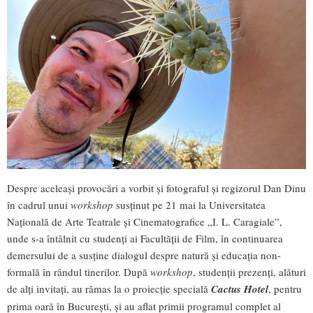
Despre aceleași provocări a vorbit și fotograful și regizorul Dan Dinu
în cadrul unui
workshop
susținut pe 21 mai la Universitatea
Națională de Arte Teatrale și Cinematografice „I. L. Caragiale”,
unde s-a întâlnit cu studenți ai Facultății de Film, în continuarea
demersului de a susține dialogul despre natură și educația non-
formală în rândul tinerilor. După
workshop
, studenții prezenți, alături
de alți invitați, au rămas la o proiecție specială
Cactus Hotel
, pentru
prima oară în București, și au aflat primii programul complet al