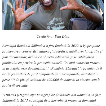
Credit foto: Dan Dinu
Asociația România Sălbatică a fost fondată în 2022 și își propune
promovarea conservării naturii și a biodiversității prin fotografie și
film documentar, având ca obiectiv educarea și sensibilizarea
publicului cu privire la protecția naturii. Cel mai cunoscut proiect
al asociației este documentarul „România Sălbatică”, premiat de 8
ori la festivaluri de profil naționale și internaționale, distribuit în
peste 30 de țări și vizionat de 400.000 de oameni la cinema sau în
proiecții speciale.
FORONA (Organizația Fotografilor de Natură din România) a fost
înființată în 2015 cu scopul de a dezvolta și promova domeniul
fotografiei de natură și de a sprijini conservarea zonelor naturale