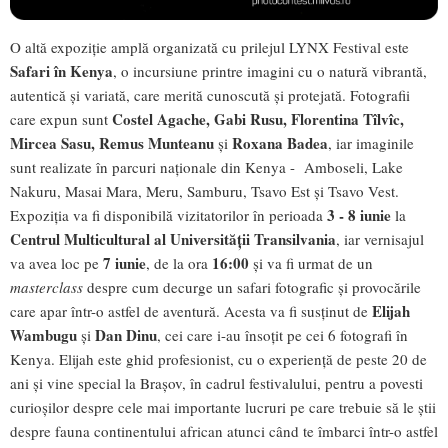
O altă expoziție amplă organizată cu prilejul LYNX Festival este
Safari în Kenya
, o incursiune printre imagini cu o natură vibrantă,
autentică și variată, care merită cunoscută și protejată. Fotografii
Costel Agache, Gabi Rusu, Florentina Tîlvîc,
care expun sunt
Mircea Sasu, Remus Munteanu
Roxana Badea
și
, iar imaginile
sunt realizate în parcuri naționale din Kenya - Amboseli, Lake
Nakuru, Masai Mara, Meru, Samburu, Tsavo Est și Tsavo Vest.
3 - 8 iunie
Expoziția va fi disponibilă vizitatorilor în perioada
la
Centrul Multicultural al Universității Transilvania
, iar vernisajul
7 iunie
16:00
va avea loc pe
, de la ora
și va fi urmat de un
masterclass
despre cum decurge un safari fotografic și provocările
Elijah
care apar într-o astfel de aventură. Acesta va fi susținut de
Wambugu
Dan Dinu
și
, cei care i-au însoțit pe cei 6 fotografi în
Kenya. Elijah este ghid profesionist, cu o experiență de peste 20 de
ani și vine special la Brașov, în cadrul festivalului, pentru a povesti
curioșilor despre cele mai importante lucruri pe care trebuie să le știi
despre fauna continentului african atunci când te îmbarci într-o astfel