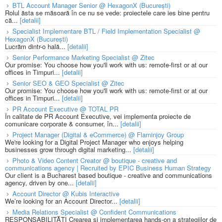
BTL Account Manager Senior @ HexagonX (București)
Rolul ăsta se măsoară în ce nu se vede: proiectele care ies bine pentru
că...
[detalii]
Specialist Implementare BTL / Field Implementation Specialist @
HexagonX (București)
Lucrăm dintr-o hală...
[detalii]
Senior Performance Marketing Specialist @ Zitec
Our promise: You choose how you'll work with us: remote-first or at our
offices in Timpuri...
[detalii]
Senior SEO & GEO Specialist @ Zitec
Our promise: You choose how you'll work with us: remote-first or at our
offices in Timpuri...
[detalii]
PR Account Executive @ TOTAL PR
În calitate de PR Account Executive, vei implementa proiecte de
comunicare corporate & consumer, în...
[detalii]
Project Manager (Digital & eCommerce) @ Flaminjoy Group
We're looking for a Digital Project Manager who enjoys helping
businesses grow through digital marketing...
[detalii]
Photo & Video Content Creator @ boutique - creative and
communications agency | Recruited by EPIC Business Human Strategy
Our client is a Bucharest based boutique - creative and communications
agency, driven by one...
[detalii]
Account Director @ Kubis Interactive
We’re looking for an Account Director...
[detalii]
Media Relations Specialist @ Confident Communications
RESPONSABILITĂȚI Crearea și implementarea hands-on a strategiilor de