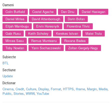
Oameni
Colin Butfield
Costel Agache
Dan Dinu
Daniel Hasiegan
Daniel Mirlea
David Attenborough
Dorin Bofan
Elijah Wambugu
Ervin Horesnyik
Florentina Tilvic
Gabi Rusu
Keith Scholey
Kerekes Istvan
Matei Truta
Mircea Sasu
Remus Munteanu
Roxana Badea
Toby Nowlan
Yann Sochaczewski
Zoltan Gergely-Nagy
Subiecte
BTL
Sectiune
Update
Dictionar
Cinema
,
Credit
,
Culture
,
Display
,
Format
,
HTTPS
,
Iframe
,
Margin
,
Media
,
Public
,
Stories
,
WWW
,
YouTube