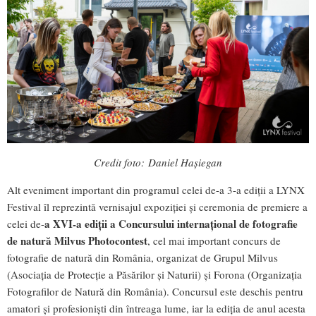
Credit foto: Daniel Hașiegan
Alt eveniment important din programul celei de-a 3-a ediții a LYNX
Festival îl reprezintă vernisajul expoziției și ceremonia de premiere a
a XVI-a ediții a Concursului internațional de fotografie
celei de-
de natură Milvus Photocontest
, cel mai important concurs de
fotografie de natură din România, organizat de Grupul Milvus
(Asociația de Protecție a Păsărilor și Naturii) și Forona (Organizația
Fotografilor de Natură din România). Concursul este deschis pentru
amatori și profesioniști din întreaga lume, iar la ediția de anul acesta