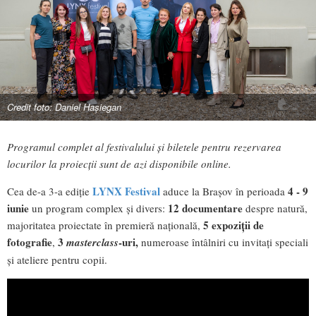
Credit foto: Daniel Hașiegan
Programul complet al festivalului și biletele pentru rezervarea
locurilor la proiecții sunt de azi disponibile online.
LYNX Festival
4 - 9
Cea de-a 3-a ediție
aduce la Brașov în perioada
iunie
12 documentare
un program complex și divers:
despre natură,
5 expoziții de
majoritatea proiectate în premieră națională,
fotografie
3
-uri,
,
masterclass
numeroase întâlniri cu invitați speciali
și ateliere pentru copii.