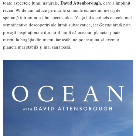
David Attenborough
toate aspectele lumii naturale,
, care a împlinit
recent 99 de ani, aduce pe marile și micile ecrane un mesaj de
speranță într-un nou film spectaculos. Viața lui a coincis cu cele mai
semnificative descoperiri ale lumii subacvatice, iar
Ocean
arată prin
povești inspiraționale din jurul lumii că oceanul planetar poate
reveni la bogăția din trecut, iar astfel ne poate ajuta să avem o
planetă mai stabilă și mai sănătoasă.