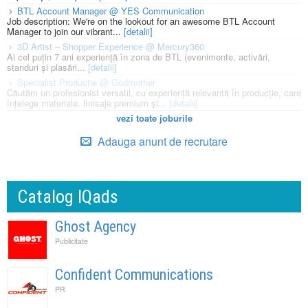
BTL Account Manager @ YES Communication
Job description: We're on the lookout for an awesome BTL Account
Manager to join our vibrant...
[detalii]
3D Artist – Shopper Experience @ Mercury360
Ai cel puțin 7 ani experiență în zona de BTL (evenimente, activări,
standuri și plasări...
[detalii]
Specialist Productie @ Godmother
Căutăm un profesionist versatil, cu experiență relevantă în producție, care
înțelege materiale, finisaje premium și...
[detalii]
vezi toate joburile
Adauga anunt de recrutare
Catalog IQads
Ghost Agency
Publicitate
Confident Communications
PR