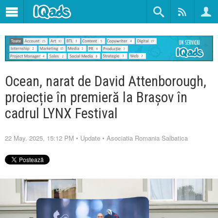
Ocean, narat de David Attenborough,
proiecție în premieră la Brașov în
cadrul LYNX Festival
22 May. 2025, 15:12 PM
•
Update
•
Asociatia Romania Salbatica