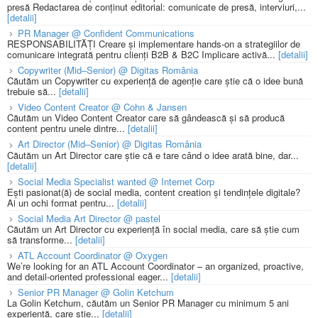
presă Redactarea de conținut editorial: comunicate de presă, interviuri,...
[detalii]
PR Manager @ Confident Communications
RESPONSABILITĂȚI Creare și implementare hands-on a strategiilor de
comunicare integrată pentru clienți B2B & B2C Implicare activă...
[detalii]
Copywriter (Mid–Senior) @ Digitas România
Căutăm un Copywriter cu experiență de agenție care știe că o idee bună
trebuie să...
[detalii]
Video Content Creator @ Cohn & Jansen
Căutăm un Video Content Creator care să gândească și să producă
content pentru unele dintre...
[detalii]
Art Director (Mid–Senior) @ Digitas România
Căutăm un Art Director care știe că e tare când o idee arată bine, dar...
[detalii]
Social Media Specialist wanted @ Internet Corp
Ești pasionat(ă) de social media, content creation și tendințele digitale?
Ai un ochi format pentru...
[detalii]
Social Media Art Director @ pastel
Căutăm un Art Director cu experiență în social media, care să știe cum
să transforme...
[detalii]
ATL Account Coordinator @ Oxygen
We’re looking for an ATL Account Coordinator – an organized, proactive,
and detail-oriented professional eager...
[detalii]
Senior PR Manager @ Golin Ketchum
La Golin Ketchum, căutăm un Senior PR Manager cu minimum 5 ani
experiență, care știe...
[detalii]