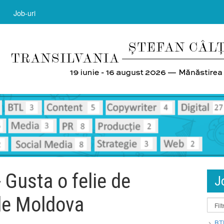
Job-uri
 Gusta o felie de
J
de Moldova
BT