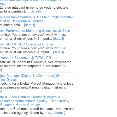
rești)
 ăsta se măsoară în ce nu se vede: proiectele
ies bine pentru că...
[detalii]
cialist Implementare BTL / Field Implementation
alist @ HexagonX (București)
m dintr-o hală...
[detalii]
ior Performance Marketing Specialist @ Zitec
romise: You choose how you'll work with us:
-first or at our offices in Timpuri...
[detalii]
nior SEO & GEO Specialist @ Zitec
romise: You choose how you'll work with us:
-first or at our offices in Timpuri...
[detalii]
 Account Executive @ TOTAL PR
litate de PR Account Executive, vei implementa
cte de comunicare corporate & consumer, în...
i]
ject Manager (Digital & eCommerce) @
njoy Group
 looking for a Digital Project Manager who enjoys
ng businesses grow through digital marketing...
i]
to & Video Content Creator @ boutique -
ive and communications agency | Recruited by
Business Human Strategy
lient is a Bucharest based boutique - creative and
nications agency, driven by one...
[detalii]