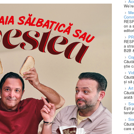
Acc
We’re
Med
Comm
RESPO
on a 
editor
PR
RESPO
a stra
B2B &
Cop
Căută
știe c
Vi
Căută
și să
Art
Căută
arată 
Soc
Ești 
tendin
Soc
Căută
care 