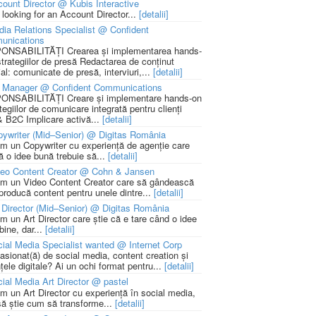
ount Director @ Kubis Interactive
 looking for an Account Director...
[detalii]
ia Relations Specialist @ Confident
unications
NSABILITĂȚI Crearea și implementarea hands-
strategiilor de presă Redactarea de conținut
ial: comunicate de presă, interviuri,...
[detalii]
 Manager @ Confident Communications
NSABILITĂȚI Creare și implementare hands-on
tegiilor de comunicare integrată pentru clienți
 B2C Implicare activă...
[detalii]
ywriter (Mid–Senior) @ Digitas România
m un Copywriter cu experiență de agenție care
ă o idee bună trebuie să...
[detalii]
deo Content Creator @ Cohn & Jansen
m un Video Content Creator care să gândească
 producă content pentru unele dintre...
[detalii]
 Director (Mid–Senior) @ Digitas România
m un Art Director care știe că e tare când o idee
bine, dar...
[detalii]
ial Media Specialist wanted @ Internet Corp
pasionat(ă) de social media, content creation și
țele digitale? Ai un ochi format pentru...
[detalii]
ial Media Art Director @ pastel
m un Art Director cu experiență în social media,
să știe cum să transforme...
[detalii]