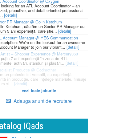
L Account Coordinator @ Oxygen
 looking for an ATL Account Coordinator – an
zed, proactive, and detail-oriented professional
...
[detalii]
nior PR Manager @ Golin Ketchum
lin Ketchum, căutăm un Senior PR Manager cu
um 5 ani experiență, care știe...
[detalii]
L Account Manager @ YES Communication
escription: We're on the lookout for an awesome
ccount Manager to join our vibrant...
[detalii]
Artist – Shopper Experience @ Mercury360
l puțin 7 ani experiență în zona de BTL
mente, activări, standuri și plasări...
[detalii]
cialist Productie @ Godmother
m un profesionist versatil, cu experiență
ntă în producție, care înțelege materiale, finisaje
um și...
[detalii]
vezi toate joburile
Adauga anunt de recrutare
atalog IQads