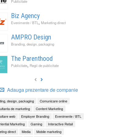
Publicitate
Biz Agency
,
Evenimente / BTL
Marketing direct
AMPRO Design
Branding, design, packaging
The Parenthood
,
Publicitate
Regii de publicitate
Adauga prezentare de companie
ing, design, packaging
Comunicare online
ltanta de marketing
Content Marketing
oltare web
Employer Branding
Evenimente / BTL
iential Marketing
Gaming
Interactive Retail
ting direct
Media
Mobile marketing