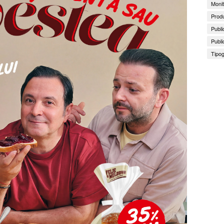
Monit
Produ
Publi
Publi
Tipog