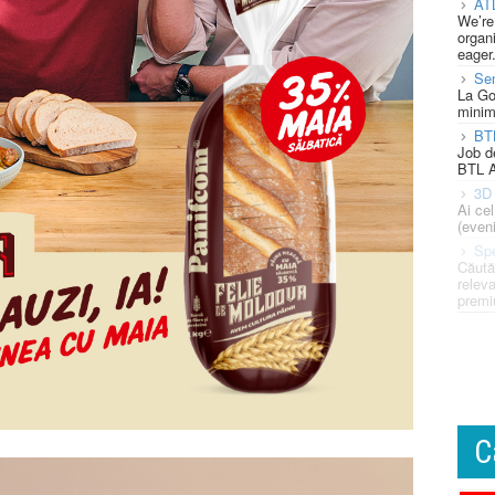
AT
We’re
organi
eager
Se
La Go
minim
BT
Job d
BTL A
3D 
Ai ce
(eveni
Spe
Căută
releva
premi
C