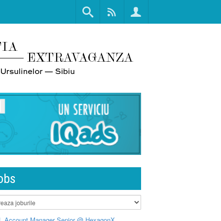
obs
L Account Manager Senior @ HexagonX