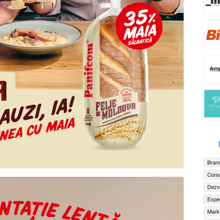
Brand
Consu
Dezv
Exper
Marke