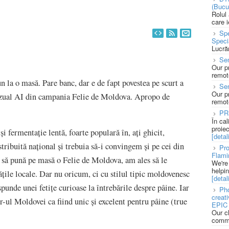
(Bucu
Rolul
care 
Spe
Speci
Lucră
Sen
Our p
remote
 la o masă. Pare banc, dar e de fapt povestea pe scurt a
Se
Our p
izual AI din campania Felie de Moldova. Apropo de
remote
PR
În ca
proie
 fermentație lentă, foarte populară în, ați ghicit,
[detali
tribuită național și trebuia să-i convingem și pe cei din
Pro
Flami
 să pună pe masă o Felie de Moldova, am ales să le
We're
helpi
ățile locale. Dar nu oricum, ci cu stilul tipic moldovenesc
[detali
spunde unei fetițe curioase la întrebările despre pâine. Iar
Pho
creat
ir-ul Moldovei ca fiind unic și excelent pentru pâine (true
EPIC 
Our c
commu