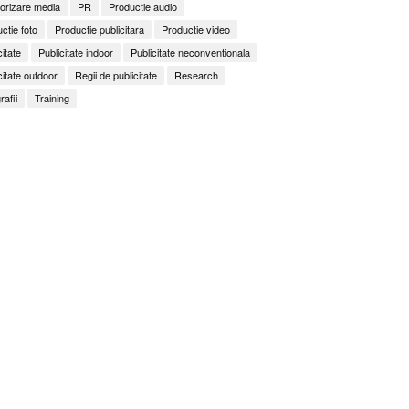
orizare media
PR
Productie audio
ctie foto
Productie publicitara
Productie video
citate
Publicitate indoor
Publicitate neconventionala
citate outdoor
Regii de publicitate
Research
rafii
Training