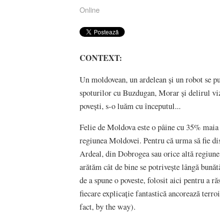
Online
CONTEXT:
Un moldovean, un ardelean și un robot se pun
spoturilor cu Buzdugan, Morar și delirul v
povești, s-o luăm cu începutul...
Felie de Moldova este o pâine cu 35% maia și
regiunea Moldovei. Pentru că urma să fie dis
Ardeal, din Dobrogea sau orice altă regiune
arătăm cât de bine se potrivește lângă bunăt
de a spune o poveste, folosit aici pentru a ră
fiecare explicație fantastică ancorează terro
fact, by the way).