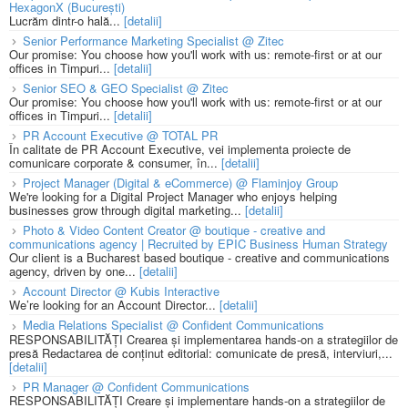
HexagonX (București)
Lucrăm dintr-o hală...
[detalii]
Senior Performance Marketing Specialist @ Zitec
Our promise: You choose how you'll work with us: remote-first or at our
offices in Timpuri...
[detalii]
Senior SEO & GEO Specialist @ Zitec
Our promise: You choose how you'll work with us: remote-first or at our
offices in Timpuri...
[detalii]
PR Account Executive @ TOTAL PR
În calitate de PR Account Executive, vei implementa proiecte de
comunicare corporate & consumer, în...
[detalii]
Project Manager (Digital & eCommerce) @ Flaminjoy Group
We're looking for a Digital Project Manager who enjoys helping
businesses grow through digital marketing...
[detalii]
Photo & Video Content Creator @ boutique - creative and
communications agency | Recruited by EPIC Business Human Strategy
Our client is a Bucharest based boutique - creative and communications
agency, driven by one...
[detalii]
Account Director @ Kubis Interactive
We’re looking for an Account Director...
[detalii]
Media Relations Specialist @ Confident Communications
RESPONSABILITĂȚI Crearea și implementarea hands-on a strategiilor de
presă Redactarea de conținut editorial: comunicate de presă, interviuri,...
[detalii]
PR Manager @ Confident Communications
RESPONSABILITĂȚI Creare și implementare hands-on a strategiilor de