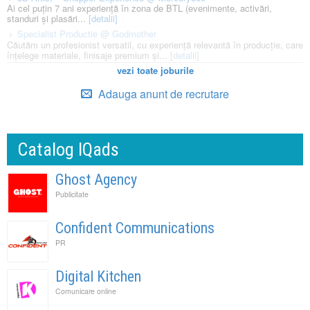
Ai cel puțin 7 ani experiență în zona de BTL (evenimente, activări,
standuri și plasări...
[detalii]
Specialist Productie @ Godmother
Căutăm un profesionist versatil, cu experiență relevantă în producție, care
înțelege materiale, finisaje premium și...
[detalii]
vezi toate joburile
Adauga anunt de recrutare
Catalog IQads
Ghost Agency
Publicitate
Confident Communications
PR
Digital Kitchen
Comunicare online