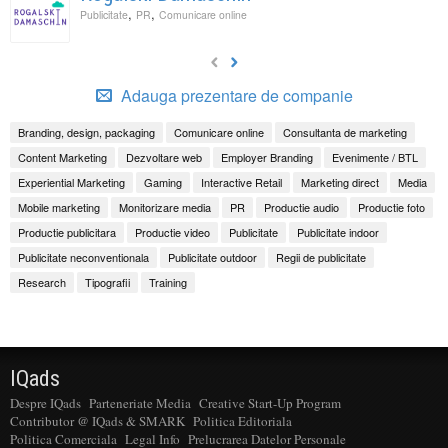
,
,
Publicitate
PR
Comunicare online
Adauga prezentare de companie
Branding, design, packaging
Comunicare online
Consultanta de marketing
Content Marketing
Dezvoltare web
Employer Branding
Evenimente / BTL
Experiential Marketing
Gaming
Interactive Retail
Marketing direct
Media
Mobile marketing
Monitorizare media
PR
Productie audio
Productie foto
Productie publicitara
Productie video
Publicitate
Publicitate indoor
Publicitate neconventionala
Publicitate outdoor
Regii de publicitate
Research
Tipografii
Training
IQads
Despre IQads
Parteneriate Media
Creative Start-Up Program
Contributor @ IQads & SMARK
Politica Editoriala
Politica Comerciala
Legal Info
Prelucrarea Datelor Personale