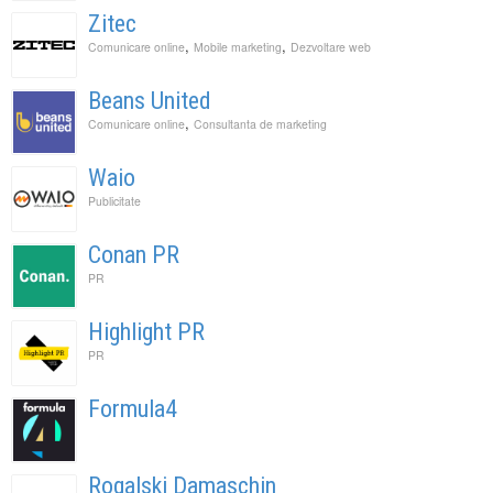
Zitec
,
,
Comunicare online
Mobile marketing
Dezvoltare web
Beans United
,
Comunicare online
Consultanta de marketing
Waio
Publicitate
Conan PR
PR
Highlight PR
PR
Formula4
Rogalski Damaschin