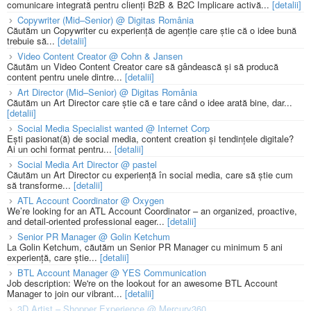
comunicare integrată pentru clienți B2B & B2C Implicare activă...
[detalii]
Copywriter (Mid–Senior) @ Digitas România
Căutăm un Copywriter cu experiență de agenție care știe că o idee bună
trebuie să...
[detalii]
Video Content Creator @ Cohn & Jansen
Căutăm un Video Content Creator care să gândească și să producă
content pentru unele dintre...
[detalii]
Art Director (Mid–Senior) @ Digitas România
Căutăm un Art Director care știe că e tare când o idee arată bine, dar...
[detalii]
Social Media Specialist wanted @ Internet Corp
Ești pasionat(ă) de social media, content creation și tendințele digitale?
Ai un ochi format pentru...
[detalii]
Social Media Art Director @ pastel
Căutăm un Art Director cu experiență în social media, care să știe cum
să transforme...
[detalii]
ATL Account Coordinator @ Oxygen
We’re looking for an ATL Account Coordinator – an organized, proactive,
and detail-oriented professional eager...
[detalii]
Senior PR Manager @ Golin Ketchum
La Golin Ketchum, căutăm un Senior PR Manager cu minimum 5 ani
experiență, care știe...
[detalii]
BTL Account Manager @ YES Communication
Job description: We're on the lookout for an awesome BTL Account
Manager to join our vibrant...
[detalii]
3D Artist – Shopper Experience @ Mercury360