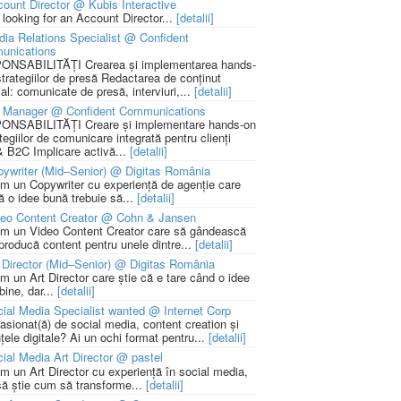
ount Director @ Kubis Interactive
 looking for an Account Director...
[detalii]
ia Relations Specialist @ Confident
unications
NSABILITĂȚI Crearea și implementarea hands-
strategiilor de presă Redactarea de conținut
ial: comunicate de presă, interviuri,...
[detalii]
 Manager @ Confident Communications
NSABILITĂȚI Creare și implementare hands-on
tegiilor de comunicare integrată pentru clienți
 B2C Implicare activă...
[detalii]
ywriter (Mid–Senior) @ Digitas România
m un Copywriter cu experiență de agenție care
ă o idee bună trebuie să...
[detalii]
deo Content Creator @ Cohn & Jansen
m un Video Content Creator care să gândească
 producă content pentru unele dintre...
[detalii]
 Director (Mid–Senior) @ Digitas România
m un Art Director care știe că e tare când o idee
bine, dar...
[detalii]
ial Media Specialist wanted @ Internet Corp
pasionat(ă) de social media, content creation și
țele digitale? Ai un ochi format pentru...
[detalii]
ial Media Art Director @ pastel
m un Art Director cu experiență în social media,
să știe cum să transforme...
[detalii]