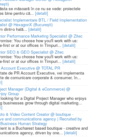
rești)
 ăsta se măsoară în ce nu se vede: proiectele
ies bine pentru că...
[detalii]
cialist Implementare BTL / Field Implementation
alist @ HexagonX (București)
m dintr-o hală...
[detalii]
ior Performance Marketing Specialist @ Zitec
romise: You choose how you'll work with us:
-first or at our offices in Timpuri...
[detalii]
nior SEO & GEO Specialist @ Zitec
romise: You choose how you'll work with us:
-first or at our offices in Timpuri...
[detalii]
 Account Executive @ TOTAL PR
litate de PR Account Executive, vei implementa
cte de comunicare corporate & consumer, în...
i]
ject Manager (Digital & eCommerce) @
njoy Group
 looking for a Digital Project Manager who enjoys
ng businesses grow through digital marketing...
i]
to & Video Content Creator @ boutique -
ive and communications agency | Recruited by
Business Human Strategy
lient is a Bucharest based boutique - creative and
nications agency, driven by one...
[detalii]