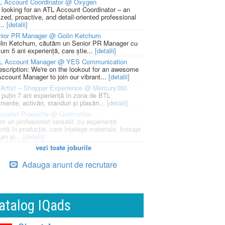
L Account Coordinator @ Oxygen
 looking for an ATL Account Coordinator – an
zed, proactive, and detail-oriented professional
...
[detalii]
nior PR Manager @ Golin Ketchum
lin Ketchum, căutăm un Senior PR Manager cu
um 5 ani experiență, care știe...
[detalii]
L Account Manager @ YES Communication
escription: We're on the lookout for an awesome
ccount Manager to join our vibrant...
[detalii]
Artist – Shopper Experience @ Mercury360
l puțin 7 ani experiență în zona de BTL
mente, activări, standuri și plasări...
[detalii]
cialist Productie @ Godmother
m un profesionist versatil, cu experiență
ntă în producție, care înțelege materiale, finisaje
um și...
[detalii]
vezi toate joburile
Adauga anunt de recrutare
atalog IQads