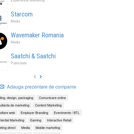
Starcom
Media
Wavemaker Romania
Media
Saatchi & Saatchi
Publicitate
Adauga prezentare de companie
ing, design, packaging
Comunicare online
ltanta de marketing
Content Marketing
oltare web
Employer Branding
Evenimente / BTL
iential Marketing
Gaming
Interactive Retail
ting direct
Media
Mobile marketing