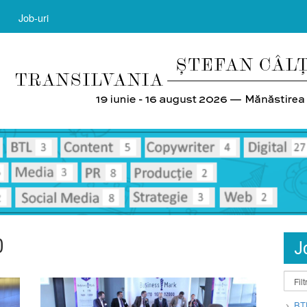
Job-uri
0
J
BT