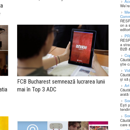
Acc
ta
We’re
Med
e
Comm
RESPO
on a 
editor
PR
RESPO
a stra
B2B &
Cop
Căută
știe c
Vi
Căută
și să
i
FCB Bucharest semnează lucrarea lunii
Art
atia
mai în Top 3 ADC
Căută
arată 
Soc
Ești 
tendin
Soc
Căută
care 