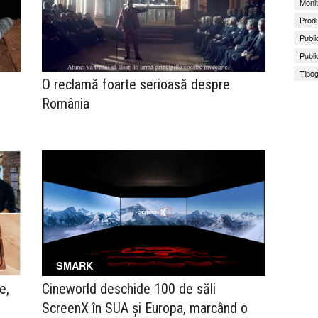
Monit
Produ
Publi
Publi
Tipog
O reclamă foarte serioasă despre
România
SMARK
e,
Cineworld deschide 100 de săli
ScreenX în SUA şi Europa, marcând o