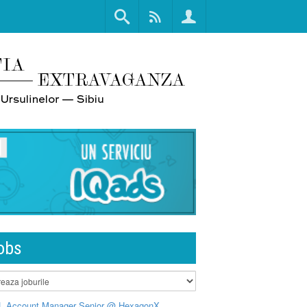
obs
L Account Manager Senior @ HexagonX