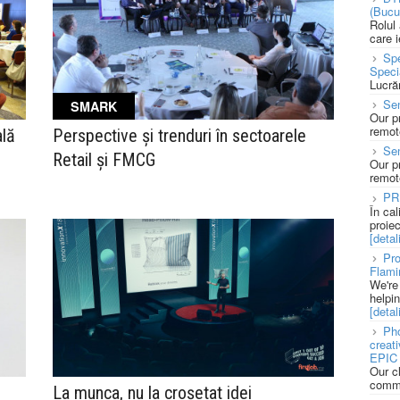
(Bucu
Rolul
care 
Spe
Speci
Lucră
Sen
SMARK
Our p
remote
ală
Perspective și trenduri în sectoarele
Se
Retail și FMCG
Our p
remote
PR
În ca
proie
[detali
Pro
Flami
We're
helpi
[detali
Pho
creat
EPIC 
Our c
commu
La munca, nu la croșetat idei