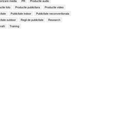
orizare media
PR
Productie audio
ctie foto
Productie publicitara
Productie video
citate
Publicitate indoor
Publicitate neconventionala
citate outdoor
Regii de publicitate
Research
rafii
Training