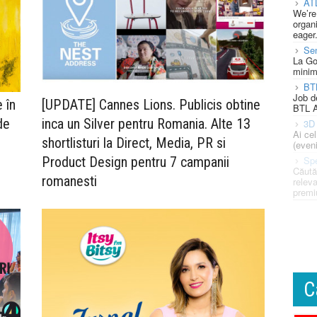
AT
We’re
organi
eager
Se
La Go
minim
BT
Job d
 în
[UPDATE] Cannes Lions. Publicis obtine
BTL A
de
inca un Silver pentru Romania. Alte 13
3D 
Ai ce
shortlisturi la Direct, Media, PR si
(eveni
Product Design pentru 7 campanii
Spe
Căută
romanesti
releva
premi
C