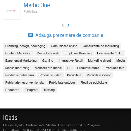
Medic One
Publicitate
Adauga prezentare de companie
Branding, design, packaging
Comunicare online
Consultanta de marketing
Content Marketing
Dezvoltare web
Employer Branding
Evenimente / BTL
Experiential Marketing
Gaming
Interactive Retail
Marketing direct
Media
Mobile marketing
Monitorizare media
PR
Productie audio
Productie foto
Productie publicitara
Productie video
Publicitate
Publicitate indoor
Publicitate neconventionala
Publicitate outdoor
Regii de publicitate
Research
Tipografii
Training
IQads
Despre IQads
Parteneriate Media
Creative Start-Up Program
Contributor @ IQads & SMARK
Politica Editoriala