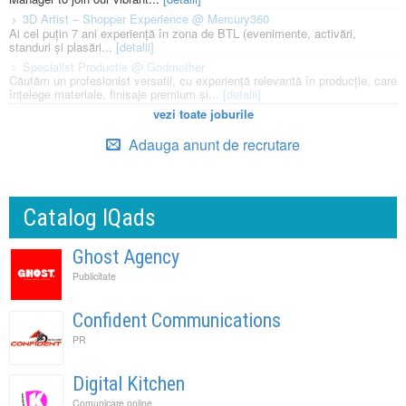
3D Artist – Shopper Experience @ Mercury360
Ai cel puțin 7 ani experiență în zona de BTL (evenimente, activări,
standuri și plasări...
[detalii]
Specialist Productie @ Godmother
Căutăm un profesionist versatil, cu experiență relevantă în producție, care
înțelege materiale, finisaje premium și...
[detalii]
vezi toate joburile
Adauga anunt de recrutare
Catalog IQads
Ghost Agency
Publicitate
Confident Communications
PR
Digital Kitchen
Comunicare online