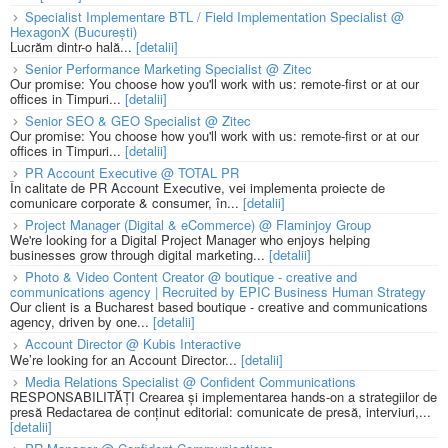
Specialist Implementare BTL / Field Implementation Specialist @
HexagonX (București)
Lucrăm dintr-o hală...
[detalii]
Senior Performance Marketing Specialist @ Zitec
Our promise: You choose how you'll work with us: remote-first or at our
offices in Timpuri...
[detalii]
Senior SEO & GEO Specialist @ Zitec
Our promise: You choose how you'll work with us: remote-first or at our
offices in Timpuri...
[detalii]
PR Account Executive @ TOTAL PR
În calitate de PR Account Executive, vei implementa proiecte de
comunicare corporate & consumer, în...
[detalii]
Project Manager (Digital & eCommerce) @ Flaminjoy Group
We're looking for a Digital Project Manager who enjoys helping
businesses grow through digital marketing...
[detalii]
Photo & Video Content Creator @ boutique - creative and
communications agency | Recruited by EPIC Business Human Strategy
Our client is a Bucharest based boutique - creative and communications
agency, driven by one...
[detalii]
Account Director @ Kubis Interactive
We’re looking for an Account Director...
[detalii]
Media Relations Specialist @ Confident Communications
RESPONSABILITĂȚI Crearea și implementarea hands-on a strategiilor de
presă Redactarea de conținut editorial: comunicate de presă, interviuri,...
[detalii]