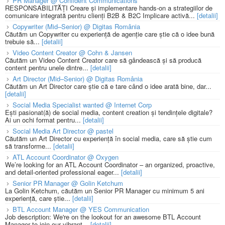
PR Manager @ Confident Communications
RESPONSABILITĂȚI Creare și implementare hands-on a strategiilor de
comunicare integrată pentru clienți B2B & B2C Implicare activă...
[detalii]
Copywriter (Mid–Senior) @ Digitas România
Căutăm un Copywriter cu experiență de agenție care știe că o idee bună
trebuie să...
[detalii]
Video Content Creator @ Cohn & Jansen
Căutăm un Video Content Creator care să gândească și să producă
content pentru unele dintre...
[detalii]
Art Director (Mid–Senior) @ Digitas România
Căutăm un Art Director care știe că e tare când o idee arată bine, dar...
[detalii]
Social Media Specialist wanted @ Internet Corp
Ești pasionat(ă) de social media, content creation și tendințele digitale?
Ai un ochi format pentru...
[detalii]
Social Media Art Director @ pastel
Căutăm un Art Director cu experiență în social media, care să știe cum
să transforme...
[detalii]
ATL Account Coordinator @ Oxygen
We’re looking for an ATL Account Coordinator – an organized, proactive,
and detail-oriented professional eager...
[detalii]
Senior PR Manager @ Golin Ketchum
La Golin Ketchum, căutăm un Senior PR Manager cu minimum 5 ani
experiență, care știe...
[detalii]
BTL Account Manager @ YES Communication
Job description: We're on the lookout for an awesome BTL Account
Manager to join our vibrant...
[detalii]