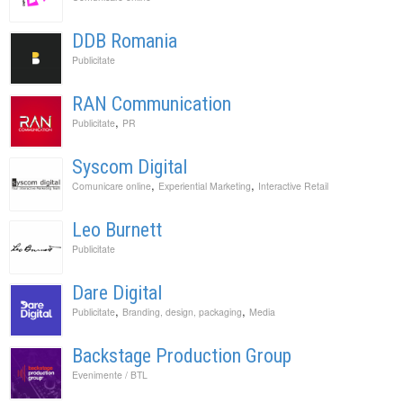
DDB Romania
Publicitate
RAN Communication
,
Publicitate
PR
Syscom Digital
,
,
Comunicare online
Experiential Marketing
Interactive Retail
Leo Burnett
Publicitate
Dare Digital
,
,
Publicitate
Branding, design, packaging
Media
Backstage Production Group
Evenimente / BTL