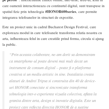
care oamenii interactioneaza cu continutul digital, sunt transpuse in
#HONOR600series
spatiul fizic prin tehnologia
, care permite
integrarea telefoanelor in structuri de expozitie.
Este un proiect unic in cadrul Bucharest Design Festival, care
exploreaza modul in care telefoanele transforma relatia noastra cu
arta, influenteaza felul in care creatiile prind forma, circula si ajung
la public.
“Prin aceasta colaborare, ne-am dorit sa demonstram
ca smartphone-ul poate deveni mai mult decat un
instrument de consum digital – poate fi o platforma
creativa si un mediu artistic in sine. Instalatia creata
alaturi de Andrei Tripsa si construita din 40 de device-
uri HONOR conectate si sincronizate transforma
tehnologia intr-o experienta vizuala colectiva, aflata la
granita dintre arta, design si inovatie digitala. Este un
proiect care reflecta directia HONOR de a sustine