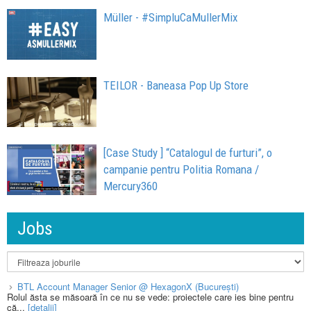
Müller - #SimpluCaMullerMix
TEILOR - Baneasa Pop Up Store
[Case Study ] “Catalogul de furturi”, o
campanie pentru Politia Romana /
Mercury360
Jobs
BTL Account Manager Senior @ HexagonX (București)
Rolul ăsta se măsoară în ce nu se vede: proiectele care ies bine pentru
că...
[detalii]