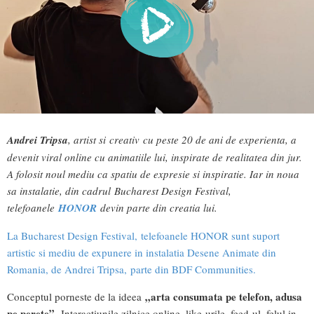
Andrei Tripsa
, artist si creativ cu peste 20 de ani de experienta, a
devenit viral online cu animatiile lui, inspirate de realitatea din jur.
A folosit noul mediu ca spatiu de expresie si inspiratie. Iar in noua
sa instalatie, din cadrul Bucharest Design Festival,
telefoanele
HONOR
devin parte din creatia lui.
La Bucharest Design Festival, telefoanele HONOR sunt suport
artistic si mediu de expunere in instalatia Desene Animate din
Romania, de Andrei Tripsa, parte din BDF Communities.
„arta consumata pe telefon, adusa
Conceptul porneste de la ideea
pe perete”
. Interactiunile zilnice online, like-urile, feed-ul, felul in