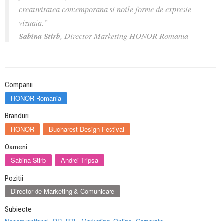
creativitatea contemporana si noile forme de expresie
vizuala.”
Sabina Stirb
, Director Marketing HONOR Romania
Companii
HONOR Romania
Branduri
HONOR
Bucharest Design Festival
Oameni
Sabina Stirb
Andrei Tripsa
Pozitii
Director de Marketing & Comunicare
Subiecte
Neconventional
,
PR
,
BTL
,
Marketing
,
Online
,
Corporate