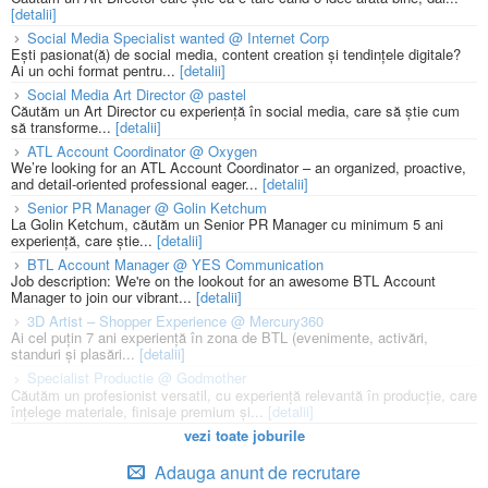
[detalii]
Social Media Specialist wanted @ Internet Corp
Ești pasionat(ă) de social media, content creation și tendințele digitale?
Ai un ochi format pentru...
[detalii]
Social Media Art Director @ pastel
Căutăm un Art Director cu experiență în social media, care să știe cum
să transforme...
[detalii]
ATL Account Coordinator @ Oxygen
We’re looking for an ATL Account Coordinator – an organized, proactive,
and detail-oriented professional eager...
[detalii]
Senior PR Manager @ Golin Ketchum
La Golin Ketchum, căutăm un Senior PR Manager cu minimum 5 ani
experiență, care știe...
[detalii]
BTL Account Manager @ YES Communication
Job description: We're on the lookout for an awesome BTL Account
Manager to join our vibrant...
[detalii]
3D Artist – Shopper Experience @ Mercury360
Ai cel puțin 7 ani experiență în zona de BTL (evenimente, activări,
standuri și plasări...
[detalii]
Specialist Productie @ Godmother
Căutăm un profesionist versatil, cu experiență relevantă în producție, care
înțelege materiale, finisaje premium și...
[detalii]
vezi toate joburile
Adauga anunt de recrutare