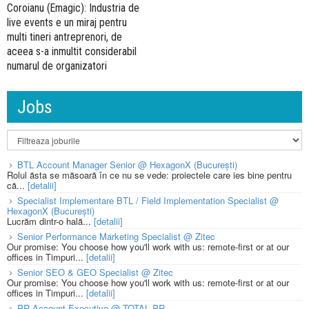
Coroianu (Emagic): Industria de
live events e un miraj pentru
multi tineri antreprenori, de
aceea s-a inmultit considerabil
numarul de organizatori
Jobs
BTL Account Manager Senior @ HexagonX (București)
Rolul ăsta se măsoară în ce nu se vede: proiectele care ies bine pentru
că...
[detalii]
Specialist Implementare BTL / Field Implementation Specialist @
HexagonX (București)
Lucrăm dintr-o hală...
[detalii]
Senior Performance Marketing Specialist @ Zitec
Our promise: You choose how you'll work with us: remote-first or at our
offices in Timpuri...
[detalii]
Senior SEO & GEO Specialist @ Zitec
Our promise: You choose how you'll work with us: remote-first or at our
offices in Timpuri...
[detalii]
PR Account Executive @ TOTAL PR