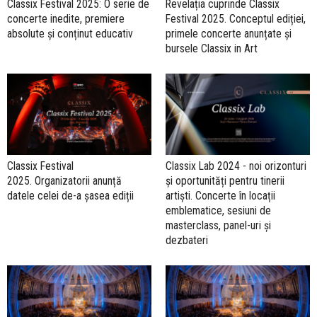
Classix Festival 2025: O serie de
Revelația cuprinde Classix
concerte inedite, premiere
Festival 2025. Conceptul ediției,
absolute și conținut educativ
primele concerte anunțate și
bursele Classix in Art
Classix Festival
Classix Lab 2024 - noi orizonturi
2025. Organizatorii anunță
și oportunități pentru tinerii
datele celei de-a șasea ediții
artiști. Concerte în locații
emblematice, sesiuni de
masterclass, panel-uri și
dezbateri