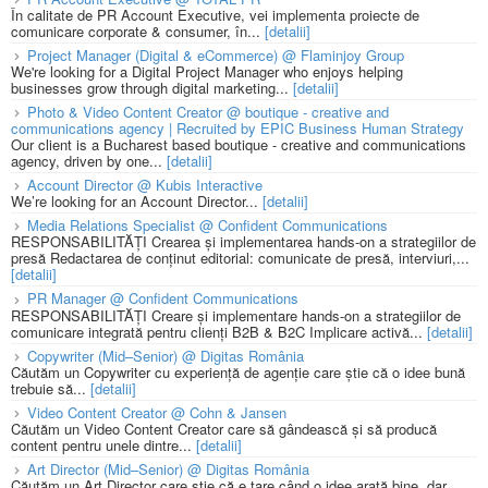
În calitate de PR Account Executive, vei implementa proiecte de
comunicare corporate & consumer, în...
[detalii]
Project Manager (Digital & eCommerce) @ Flaminjoy Group
We're looking for a Digital Project Manager who enjoys helping
businesses grow through digital marketing...
[detalii]
Photo & Video Content Creator @ boutique - creative and
communications agency | Recruited by EPIC Business Human Strategy
Our client is a Bucharest based boutique - creative and communications
agency, driven by one...
[detalii]
Account Director @ Kubis Interactive
We’re looking for an Account Director...
[detalii]
Media Relations Specialist @ Confident Communications
RESPONSABILITĂȚI Crearea și implementarea hands-on a strategiilor de
presă Redactarea de conținut editorial: comunicate de presă, interviuri,...
[detalii]
PR Manager @ Confident Communications
RESPONSABILITĂȚI Creare și implementare hands-on a strategiilor de
comunicare integrată pentru clienți B2B & B2C Implicare activă...
[detalii]
Copywriter (Mid–Senior) @ Digitas România
Căutăm un Copywriter cu experiență de agenție care știe că o idee bună
trebuie să...
[detalii]
Video Content Creator @ Cohn & Jansen
Căutăm un Video Content Creator care să gândească și să producă
content pentru unele dintre...
[detalii]
Art Director (Mid–Senior) @ Digitas România
Căutăm un Art Director care știe că e tare când o idee arată bine, dar...