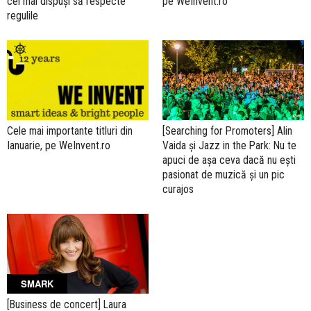
cei mai dispuși să respecte
pe WeInvent.ro
regulile
[Searching for Promoters] Alin
Cele mai importante titluri din
Vaida și Jazz in the Park: Nu te
Ianuarie, pe WeInvent.ro
apuci de așa ceva dacă nu ești
pasionat de muzică și un pic
curajos
SMARK
[Business de concert] Laura