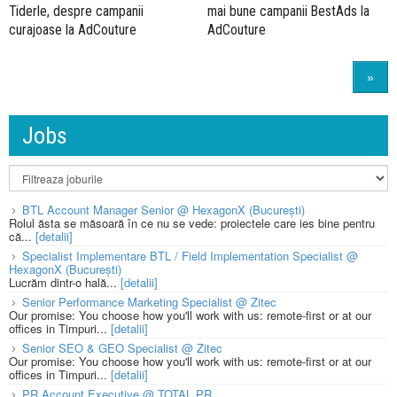
Tiderle, despre campanii
mai bune campanii BestAds la
curajoase la AdCouture
AdCouture
»
Jobs
BTL Account Manager Senior @ HexagonX (București)
Rolul ăsta se măsoară în ce nu se vede: proiectele care ies bine pentru
că...
[detalii]
Specialist Implementare BTL / Field Implementation Specialist @
HexagonX (București)
Lucrăm dintr-o hală...
[detalii]
Senior Performance Marketing Specialist @ Zitec
Our promise: You choose how you'll work with us: remote-first or at our
offices in Timpuri...
[detalii]
Senior SEO & GEO Specialist @ Zitec
Our promise: You choose how you'll work with us: remote-first or at our
offices in Timpuri...
[detalii]
PR Account Executive @ TOTAL PR