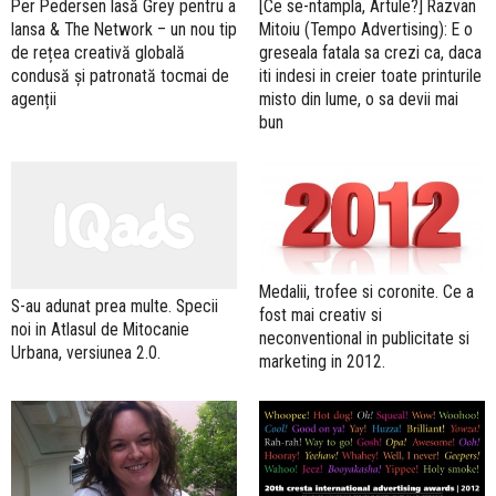
[Ce se-ntampla, Artule?] Razvan
Per Pedersen lasă Grey pentru a
Mitoiu (Tempo Advertising): E o
lansa & The Network – un nou tip
greseala fatala sa crezi ca, daca
de rețea creativă globală
iti indesi in creier toate printurile
condusă și patronată tocmai de
misto din lume, o sa devii mai
agenții
bun
Medalii, trofee si coronite. Ce a
S-au adunat prea multe. Specii
fost mai creativ si
noi in Atlasul de Mitocanie
neconventional in publicitate si
Urbana, versiunea 2.0.
marketing in 2012.