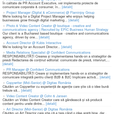
În calitate de PR Account Executive, vei implementa proiecte de
comunicare corporate & consumer, în...
[detalii]
Project Manager (Digital & eCommerce) @ Flaminjoy Group
We're looking for a Digital Project Manager who enjoys helping
businesses grow through digital marketing...
[detalii]
Photo & Video Content Creator @ boutique - creative and
communications agency | Recruited by EPIC Business Human Strategy
Our client is a Bucharest based boutique - creative and communications
agency, driven by one...
[detalii]
Account Director @ Kubis Interactive
We’re looking for an Account Director...
[detalii]
Media Relations Specialist @ Confident Communications
RESPONSABILITĂȚI Crearea și implementarea hands-on a strategiilor de
presă Redactarea de conținut editorial: comunicate de presă, interviuri,...
[detalii]
PR Manager @ Confident Communications
RESPONSABILITĂȚI Creare și implementare hands-on a strategiilor de
comunicare integrată pentru clienți B2B & B2C Implicare activă...
[detalii]
Copywriter (Mid–Senior) @ Digitas România
Căutăm un Copywriter cu experiență de agenție care știe că o idee bună
trebuie să...
[detalii]
Video Content Creator @ Cohn & Jansen
Căutăm un Video Content Creator care să gândească și să producă
content pentru unele dintre...
[detalii]
Art Director (Mid–Senior) @ Digitas România
Căutăm un Art Director care știe că e tare când o idee arată bine, dar...