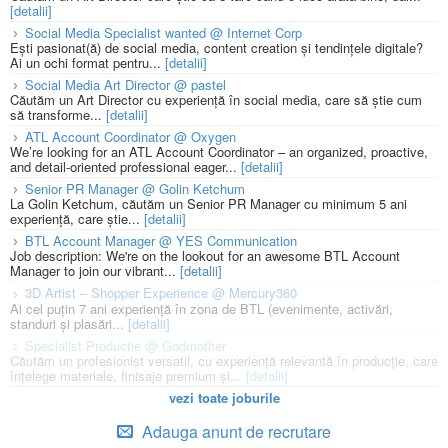
[detalii]
Social Media Specialist wanted @ Internet Corp
Ești pasionat(ă) de social media, content creation și tendințele digitale?
Ai un ochi format pentru...
[detalii]
Social Media Art Director @ pastel
Căutăm un Art Director cu experiență în social media, care să știe cum
să transforme...
[detalii]
ATL Account Coordinator @ Oxygen
We’re looking for an ATL Account Coordinator – an organized, proactive,
and detail-oriented professional eager...
[detalii]
Senior PR Manager @ Golin Ketchum
La Golin Ketchum, căutăm un Senior PR Manager cu minimum 5 ani
experiență, care știe...
[detalii]
BTL Account Manager @ YES Communication
Job description: We're on the lookout for an awesome BTL Account
Manager to join our vibrant...
[detalii]
3D Artist – Shopper Experience @ Mercury360
Ai cel puțin 7 ani experiență în zona de BTL (evenimente, activări,
standuri și plasări...
[detalii]
Specialist Productie @ Godmother
Căutăm un profesionist versatil, cu experiență relevantă în producție, care
înțelege materiale, finisaje premium și...
[detalii]
vezi toate joburile
Adauga anunt de recrutare