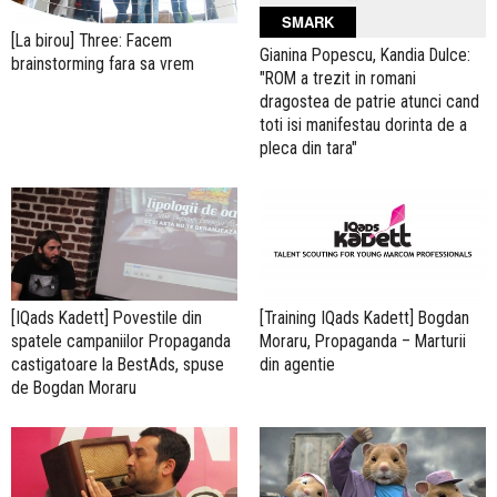
SMARK
[La birou] Three: Facem
Gianina Popescu, Kandia Dulce:
brainstorming fara sa vrem
"ROM a trezit in romani
dragostea de patrie atunci cand
toti isi manifestau dorinta de a
pleca din tara"
[IQads Kadett] Povestile din
[Training IQads Kadett] Bogdan
spatele campaniilor Propaganda
Moraru, Propaganda – Marturii
castigatoare la BestAds, spuse
din agentie
de Bogdan Moraru