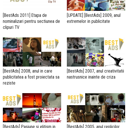
[BestAds 2011] Etapa de
[UPDATE] [BestAds] 2009, anul
nominalizari pentru sectiunea de
extremelor in publicitate
clipuri TV
[BestAds] 2008, anul in care
[BestAds] 2007, anul creativitatii
publicitatea a fost proiectata sa
nastrusnice inainte de criza
reziste
[BestAds] Pasiune si elitism in
[BestAds] 2005, anul replicilor