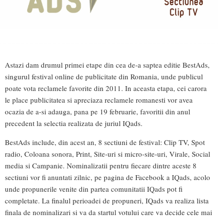
Astazi dam drumul primei etape din cea de-a saptea editie BestAds,
singurul festival online de publicitate din Romania, unde publicul
poate vota reclamele favorite din 2011. In aceasta etapa, cei carora
le place publicitatea si apreciaza reclamele romanesti vor avea
ocazia de a-si adauga, pana pe 19 februarie, favoritii din anul
precedent la selectia realizata de juriul IQads.
BestAds include, din acest an, 8 sectiuni de festival: Clip TV, Spot
radio, Coloana sonora, Print, Site-uri si micro-site-uri, Virale, Social
media si Campanie. Nominalizatii pentru fiecare dintre aceste 8
sectiuni vor fi anuntati zilnic, pe pagina de Facebook a IQads, acolo
unde propunerile venite din partea comunitatii IQads pot fi
completate. La finalul perioadei de propuneri, IQads va realiza lista
finala de nominalizari si va da startul votului care va decide cele mai