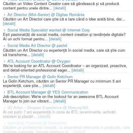
Căutăm un Video Content Creator care să gândească și să producă
content pentru unele dintre...
[detalii]
Art Director (Mid–Senior) @ Digitas România
Căutăm un Art Director care știe că e tare când o idee arată bine, dar...
[detalii]
Social Media Specialist wanted @ Internet Corp
Ești pasionat(ă) de social media, content creation și tendințele digitale?
Ai un ochi format pentru...
[detalii]
Social Media Art Director @ pastel
Căutăm un Art Director cu experiență în social media, care să știe cum
să transforme...
[detalii]
ATL Account Coordinator @ Oxygen
We’re looking for an ATL Account Coordinator – an organized, proactive,
and detail-oriented professional eager...
[detalii]
Senior PR Manager @ Golin Ketchum
La Golin Ketchum, căutăm un Senior PR Manager cu minimum 5 ani
experiență, care știe...
[detalii]
BTL Account Manager @ YES Communication
Job description: We're on the lookout for an awesome BTL Account
Manager to join our vibrant...
[detalii]
3D Artist – Shopper Experience @ Mercury360
Ai cel puțin 7 ani experiență în zona de BTL (evenimente, activări,
standuri și plasări...
[detalii]
Specialist Productie @ Godmother
Căutăm un profesionist versatil, cu experiență relevantă în producție, care
înțelege materiale, finisaje premium și...
[detalii]