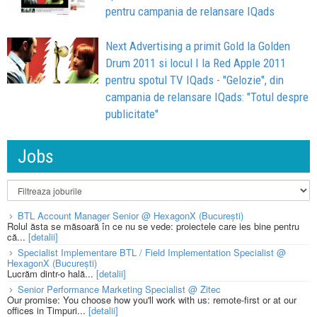
pentru campania de relansare IQads
Next Advertising a primit Gold la Golden
Drum 2011 si locul I la Red Apple 2011
pentru spotul TV IQads - "Gelozie", din
campania de relansare IQads: "Totul despre
publicitate"
Jobs
BTL Account Manager Senior @ HexagonX (București)
Rolul ăsta se măsoară în ce nu se vede: proiectele care ies bine pentru
că...
[detalii]
Specialist Implementare BTL / Field Implementation Specialist @
HexagonX (București)
Lucrăm dintr-o hală...
[detalii]
Senior Performance Marketing Specialist @ Zitec
Our promise: You choose how you'll work with us: remote-first or at our
offices in Timpuri...
[detalii]