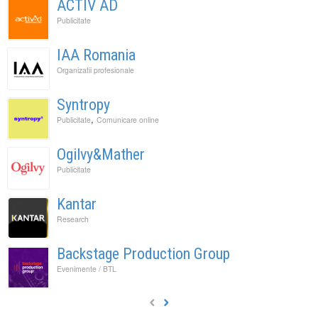
ACTIV AD
Publicitate
IAA Romania
Organizatii profesionale
Syntropy
,
Publicitate
Comunicare online
Ogilvy&Mather
Publicitate
Kantar
Research
Backstage Production Group
Evenimente / BTL