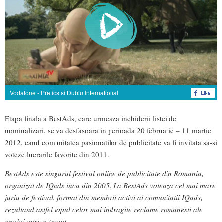
Vodafone - Pretios si Dublu International
Etapa finala a BestAds, care urmeaza inchiderii listei de
nominalizari, se va desfasoara in perioada 20 februarie – 11 martie
2012, cand comunitatea pasionatilor de publicitate va fi invitata sa-si
voteze lucrarile favorite din 2011.
BestAds este singurul festival online de publicitate din Romania,
organizat de IQads inca din 2005. La BestAds voteaza cel mai mare
juriu de festival, format din membrii activi ai comunitatii IQads,
rezultand astfel topul celor mai indragite reclame romanesti ale
anului care a trecut.