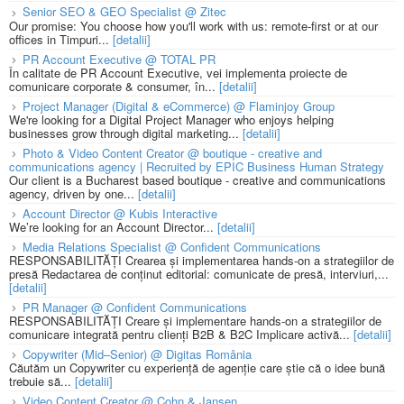
Senior SEO & GEO Specialist @ Zitec
Our promise: You choose how you'll work with us: remote-first or at our
offices in Timpuri...
[detalii]
PR Account Executive @ TOTAL PR
În calitate de PR Account Executive, vei implementa proiecte de
comunicare corporate & consumer, în...
[detalii]
Project Manager (Digital & eCommerce) @ Flaminjoy Group
We're looking for a Digital Project Manager who enjoys helping
businesses grow through digital marketing...
[detalii]
Photo & Video Content Creator @ boutique - creative and
communications agency | Recruited by EPIC Business Human Strategy
Our client is a Bucharest based boutique - creative and communications
agency, driven by one...
[detalii]
Account Director @ Kubis Interactive
We’re looking for an Account Director...
[detalii]
Media Relations Specialist @ Confident Communications
RESPONSABILITĂȚI Crearea și implementarea hands-on a strategiilor de
presă Redactarea de conținut editorial: comunicate de presă, interviuri,...
[detalii]
PR Manager @ Confident Communications
RESPONSABILITĂȚI Creare și implementare hands-on a strategiilor de
comunicare integrată pentru clienți B2B & B2C Implicare activă...
[detalii]
Copywriter (Mid–Senior) @ Digitas România
Căutăm un Copywriter cu experiență de agenție care știe că o idee bună
trebuie să...
[detalii]
Video Content Creator @ Cohn & Jansen