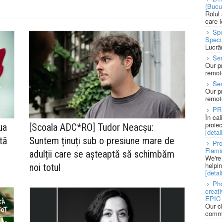
(Bucu
Rolul
care 
Spe
Speci
Lucră
Sen
Our p
remote
Se
Our p
remote
PR
În ca
proie
ua
[Scoala ADC*RO] Tudor Neacșu:
[detali
tă
Suntem ținuți sub o presiune mare de
Pro
Flami
adulții care se așteaptă să schimbăm
We're
helpi
noi totul
[detali
Pho
creat
EPIC 
Our c
commu