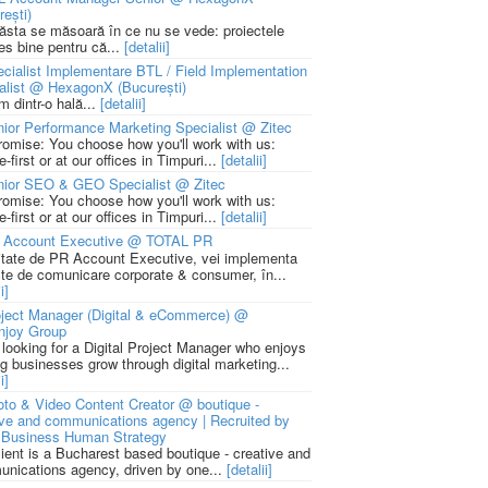
rești)
 ăsta se măsoară în ce nu se vede: proiectele
ies bine pentru că...
[detalii]
cialist Implementare BTL / Field Implementation
alist @ HexagonX (București)
m dintr-o hală...
[detalii]
ior Performance Marketing Specialist @ Zitec
romise: You choose how you'll work with us:
-first or at our offices in Timpuri...
[detalii]
nior SEO & GEO Specialist @ Zitec
romise: You choose how you'll work with us:
-first or at our offices in Timpuri...
[detalii]
 Account Executive @ TOTAL PR
litate de PR Account Executive, vei implementa
cte de comunicare corporate & consumer, în...
i]
ject Manager (Digital & eCommerce) @
njoy Group
 looking for a Digital Project Manager who enjoys
ng businesses grow through digital marketing...
i]
to & Video Content Creator @ boutique -
ive and communications agency | Recruited by
Business Human Strategy
lient is a Bucharest based boutique - creative and
nications agency, driven by one...
[detalii]