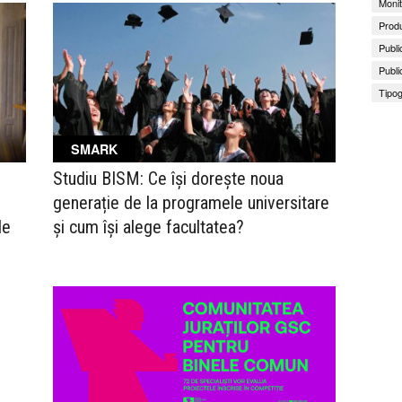
Monit
Produ
Publi
Publi
Tipog
SMARK
Studiu BISM: Ce își dorește noua
generație de la programele universitare
le
și cum își alege facultatea?