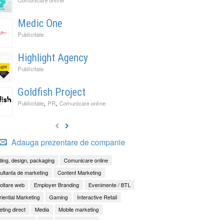
Medic One
Publicitate
Highlight Agency
Publicitate
Goldfish Project
,
,
Publicitate
PR
Comunicare online
Adauga prezentare de companie
ing, design, packaging
Comunicare online
ltanta de marketing
Content Marketing
oltare web
Employer Branding
Evenimente / BTL
iential Marketing
Gaming
Interactive Retail
ting direct
Media
Mobile marketing