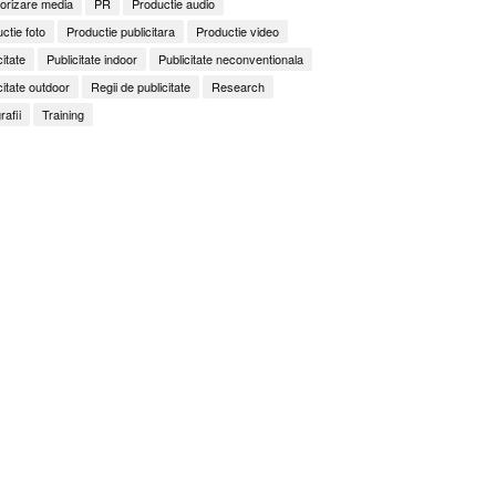
orizare media
PR
Productie audio
ctie foto
Productie publicitara
Productie video
citate
Publicitate indoor
Publicitate neconventionala
citate outdoor
Regii de publicitate
Research
rafii
Training