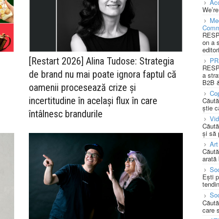
Acc
We’re
Med
Comm
RESPO
on a 
editor
[Restart 2026] Alina Tudose: Strategia
PR
RESPO
de brand nu mai poate ignora faptul că
a stra
B2B &
oamenii procesează crize și
Cop
incertitudine în același flux în care
Căută
știe c
întâlnesc brandurile
Vi
Căută
și să
Art
Căută
arată 
Soc
Ești 
tendin
Soc
Căută
care 