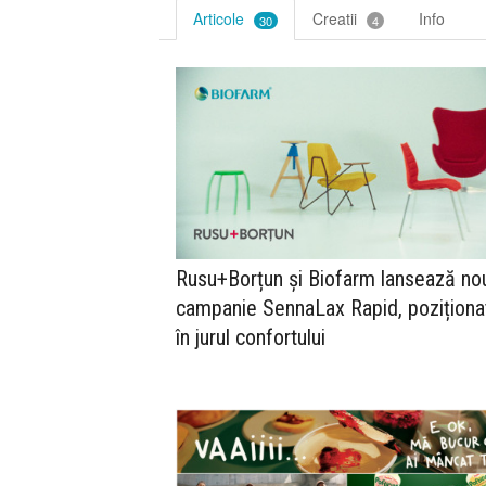
Articole
Creatii
Info
30
4
Rusu+Borțun și Biofarm lansează no
campanie SennaLax Rapid, poziționa
în jurul confortului