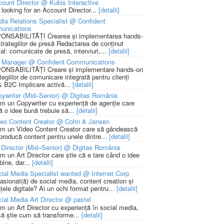
ount Director @ Kubis Interactive
 looking for an Account Director...
[detalii]
ia Relations Specialist @ Confident
unications
NSABILITĂȚI Crearea și implementarea hands-
strategiilor de presă Redactarea de conținut
ial: comunicate de presă, interviuri,...
[detalii]
 Manager @ Confident Communications
NSABILITĂȚI Creare și implementare hands-on
tegiilor de comunicare integrată pentru clienți
 B2C Implicare activă...
[detalii]
ywriter (Mid–Senior) @ Digitas România
m un Copywriter cu experiență de agenție care
ă o idee bună trebuie să...
[detalii]
deo Content Creator @ Cohn & Jansen
m un Video Content Creator care să gândească
 producă content pentru unele dintre...
[detalii]
 Director (Mid–Senior) @ Digitas România
m un Art Director care știe că e tare când o idee
bine, dar...
[detalii]
ial Media Specialist wanted @ Internet Corp
pasionat(ă) de social media, content creation și
țele digitale? Ai un ochi format pentru...
[detalii]
ial Media Art Director @ pastel
m un Art Director cu experiență în social media,
să știe cum să transforme...
[detalii]