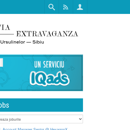
obs
L Account Manager Senior @ HexagonX