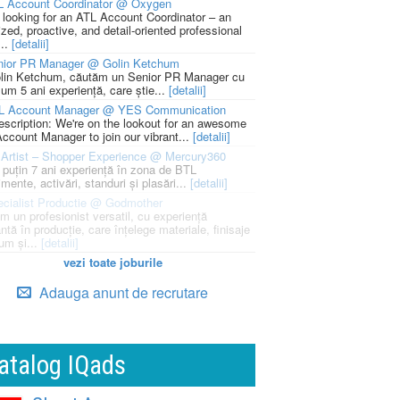
L Account Coordinator @ Oxygen
 looking for an ATL Account Coordinator – an
zed, proactive, and detail-oriented professional
...
[detalii]
nior PR Manager @ Golin Ketchum
lin Ketchum, căutăm un Senior PR Manager cu
um 5 ani experiență, care știe...
[detalii]
L Account Manager @ YES Communication
escription: We're on the lookout for an awesome
ccount Manager to join our vibrant...
[detalii]
Artist – Shopper Experience @ Mercury360
l puțin 7 ani experiență în zona de BTL
mente, activări, standuri și plasări...
[detalii]
cialist Productie @ Godmother
m un profesionist versatil, cu experiență
ntă în producție, care înțelege materiale, finisaje
um și...
[detalii]
vezi toate joburile
Adauga anunt de recrutare
atalog IQads