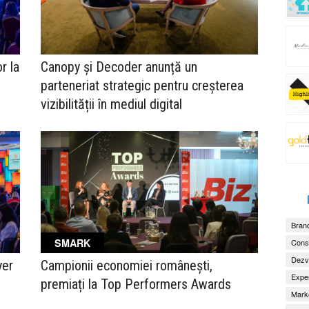
r la
Canopy și Decoder anunță un
parteneriat strategic pentru creșterea
vizibilității în mediul digital
Brand
SMARK
Consu
Dezv
yer
Campionii economiei românești,
Exper
premiați la Top Performers Awards
Marke