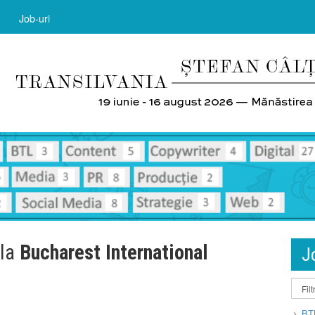
Job-uri
 la
Bucharest International
J
BT