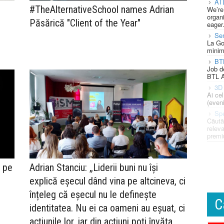
AT
#TheAlternativeSchool names Adrian
We’re
organi
Păsărică "Client of the Year"
eager
Se
La Go
minim
BT
Job d
BTL A
3D 
Ai ce
(eveni
Spe
Căută
releva
premi
 pe
Adrian Stanciu: „Liderii buni nu își
explică eșecul dând vina pe altcineva, ci
înțeleg că eșecul nu le definește
C
identitatea. Nu ei ca oameni au eșuat, ci
acțiunile lor, iar din acțiuni poți învăța