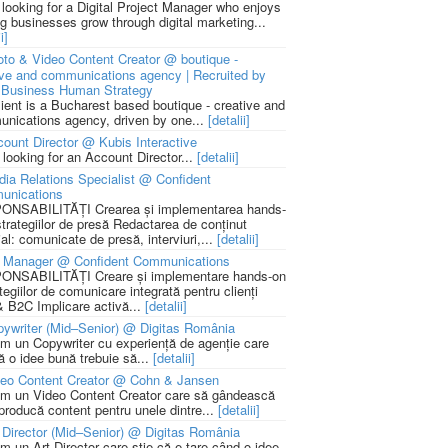
 looking for a Digital Project Manager who enjoys
ng businesses grow through digital marketing...
i]
to & Video Content Creator @ boutique -
ive and communications agency | Recruited by
Business Human Strategy
lient is a Bucharest based boutique - creative and
nications agency, driven by one...
[detalii]
ount Director @ Kubis Interactive
 looking for an Account Director...
[detalii]
ia Relations Specialist @ Confident
unications
NSABILITĂȚI Crearea și implementarea hands-
strategiilor de presă Redactarea de conținut
ial: comunicate de presă, interviuri,...
[detalii]
 Manager @ Confident Communications
NSABILITĂȚI Creare și implementare hands-on
tegiilor de comunicare integrată pentru clienți
 B2C Implicare activă...
[detalii]
ywriter (Mid–Senior) @ Digitas România
m un Copywriter cu experiență de agenție care
ă o idee bună trebuie să...
[detalii]
deo Content Creator @ Cohn & Jansen
m un Video Content Creator care să gândească
 producă content pentru unele dintre...
[detalii]
 Director (Mid–Senior) @ Digitas România
m un Art Director care știe că e tare când o idee