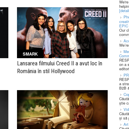
We're
helpi
[detali
Pho
creat
EPIC 
Our c
commu
Acc
We’re
Med
SMARK
Comm
RESPO
Lansarea filmului Creed II a avut loc în
on a 
editor
România în stil Hollywood
PR
RESPO
a stra
B2B &
Cop
Căută
știe c
Vi
Căută
și să
Art
Căută