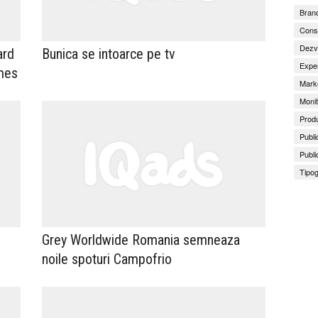
Brand
Consu
Dezv
ard
Bunica se intoarce pe tv
Exper
mes
Marke
Monit
Produ
Publi
Publi
Tipog
Grey Worldwide Romania semneaza
noile spoturi Campofrio