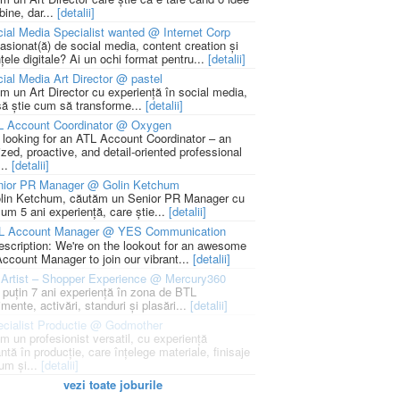
bine, dar...
[detalii]
ial Media Specialist wanted @ Internet Corp
pasionat(ă) de social media, content creation și
țele digitale? Ai un ochi format pentru...
[detalii]
ial Media Art Director @ pastel
m un Art Director cu experiență în social media,
să știe cum să transforme...
[detalii]
L Account Coordinator @ Oxygen
 looking for an ATL Account Coordinator – an
zed, proactive, and detail-oriented professional
...
[detalii]
nior PR Manager @ Golin Ketchum
lin Ketchum, căutăm un Senior PR Manager cu
um 5 ani experiență, care știe...
[detalii]
L Account Manager @ YES Communication
escription: We're on the lookout for an awesome
ccount Manager to join our vibrant...
[detalii]
Artist – Shopper Experience @ Mercury360
l puțin 7 ani experiență în zona de BTL
mente, activări, standuri și plasări...
[detalii]
cialist Productie @ Godmother
m un profesionist versatil, cu experiență
ntă în producție, care înțelege materiale, finisaje
um și...
[detalii]
vezi toate joburile