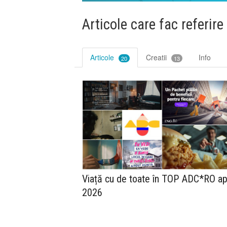
Articole care fac referire
Articole
Creatii
Info
20
13
Viață cu de toate în TOP ADC*RO apr
2026