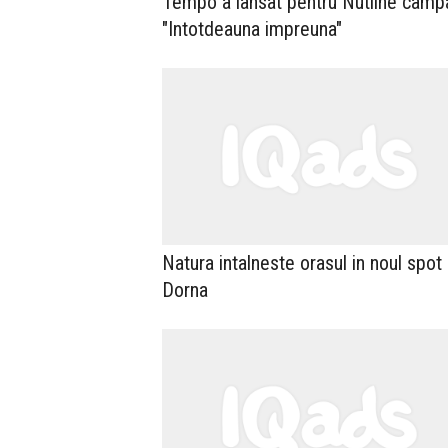
Tempo a lansat pentru Nutline camp
"Intotdeauna impreuna"
Natura intalneste orasul in noul spot
Dorna