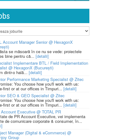
obs
L Account Manager Senior @ HexagonX
rești)
 ăsta se măsoară în ce nu se vede: proiectele
ies bine pentru că...
[detalii]
cialist Implementare BTL / Field Implementation
alist @ HexagonX (București)
m dintr-o hală...
[detalii]
ior Performance Marketing Specialist @ Zitec
romise: You choose how you'll work with us:
-first or at our offices in Timpuri...
[detalii]
nior SEO & GEO Specialist @ Zitec
romise: You choose how you'll work with us:
-first or at our offices in Timpuri...
[detalii]
 Account Executive @ TOTAL PR
litate de PR Account Executive, vei implementa
cte de comunicare corporate & consumer, în...
i]
ject Manager (Digital & eCommerce) @
njoy Group