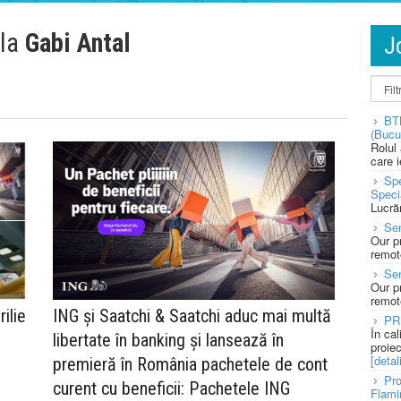
 la
Gabi Antal
J
BT
(Bucu
Rolul
care 
Spe
Speci
Lucră
Sen
Our p
remote
Se
Our p
remote
ilie
ING și Saatchi & Saatchi aduc mai multă
PR
În ca
libertate în banking și lansează în
proie
[detali
premieră în România pachetele de cont
Pro
curent cu beneficii: Pachetele ING
Flami