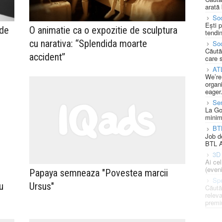
arată 
Soc
Ești 
 de
O animatie ca o expozitie de sculptura
tendin
cu narativa: “Splendida moarte
Soc
Căută
accident”
care 
AT
We’re
organi
eager
Se
La Go
minim
BT
Job d
BTL A
3D 
Ai ce
(eveni
Papaya semneaza "Povestea marcii
Spe
u
Ursus"
Căută
releva
premi