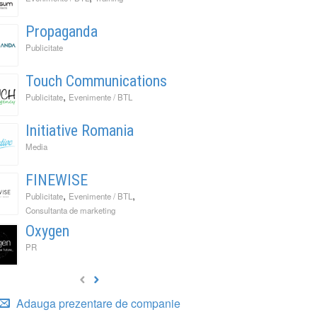
Propaganda
Publicitate
Touch Communications
,
Publicitate
Evenimente / BTL
Initiative Romania
Media
FINEWISE
,
,
Publicitate
Evenimente / BTL
Consultanta de marketing
Oxygen
PR
Adauga prezentare de companie