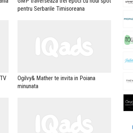
ania
GMP traverseaza trei epoci cu noul spot
pentru Serbarile Timisoreana
 TV
Ogilvy& Mather te invita in Poiana
minunata