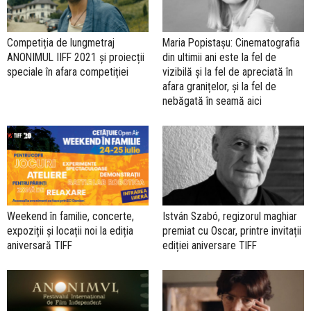
Competiția de lungmetraj
Maria Popistașu: Cinematografia
ANONIMUL IIFF 2021 și proiecții
din ultimii ani este la fel de
speciale în afara competiției
vizibilă și la fel de apreciată în
afara granițelor, și la fel de
nebăgată în seamă aici
Weekend în familie, concerte,
István Szabó, regizorul maghiar
expoziții și locații noi la ediția
premiat cu Oscar, printre invitații
aniversară TIFF
ediției aniversare TIFF