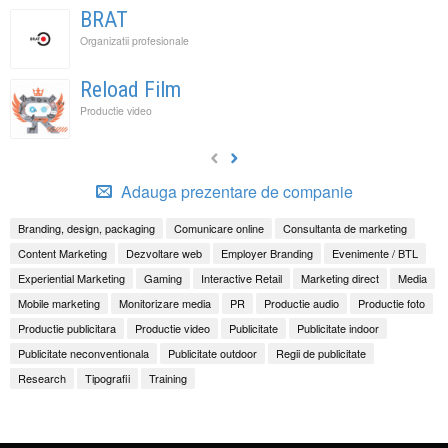
BRAT
Organizatii profesionale
Reload Film
Productie video
Adauga prezentare de companie
Branding, design, packaging
Comunicare online
Consultanta de marketing
Content Marketing
Dezvoltare web
Employer Branding
Evenimente / BTL
Experiential Marketing
Gaming
Interactive Retail
Marketing direct
Media
Mobile marketing
Monitorizare media
PR
Productie audio
Productie foto
Productie publicitara
Productie video
Publicitate
Publicitate indoor
Publicitate neconventionala
Publicitate outdoor
Regii de publicitate
Research
Tipografii
Training