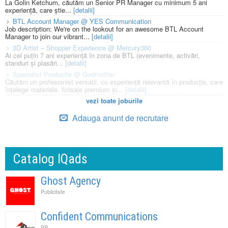
La Golin Ketchum, căutăm un Senior PR Manager cu minimum 5 ani
experiență, care știe...
[detalii]
BTL Account Manager @ YES Communication
Job description: We're on the lookout for an awesome BTL Account
Manager to join our vibrant...
[detalii]
3D Artist – Shopper Experience @ Mercury360
Ai cel puțin 7 ani experiență în zona de BTL (evenimente, activări,
standuri și plasări...
[detalii]
Specialist Productie @ Godmother
Căutăm un profesionist versatil, cu experiență relevantă în producție, care
înțelege materiale, finisaje premium și...
[detalii]
vezi toate joburile
Adauga anunt de recrutare
Catalog IQads
Ghost Agency
Publicitate
Confident Communications
PR