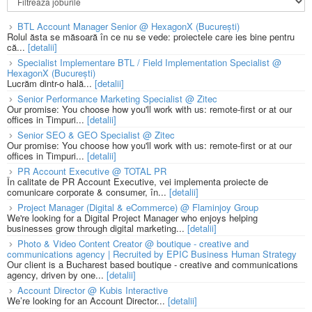
BTL Account Manager Senior @ HexagonX (București)
Rolul ăsta se măsoară în ce nu se vede: proiectele care ies bine pentru
că...
[detalii]
Specialist Implementare BTL / Field Implementation Specialist @
HexagonX (București)
Lucrăm dintr-o hală...
[detalii]
Senior Performance Marketing Specialist @ Zitec
Our promise: You choose how you'll work with us: remote-first or at our
offices in Timpuri...
[detalii]
Senior SEO & GEO Specialist @ Zitec
Our promise: You choose how you'll work with us: remote-first or at our
offices in Timpuri...
[detalii]
PR Account Executive @ TOTAL PR
În calitate de PR Account Executive, vei implementa proiecte de
comunicare corporate & consumer, în...
[detalii]
Project Manager (Digital & eCommerce) @ Flaminjoy Group
We're looking for a Digital Project Manager who enjoys helping
businesses grow through digital marketing...
[detalii]
Photo & Video Content Creator @ boutique - creative and
communications agency | Recruited by EPIC Business Human Strategy
Our client is a Bucharest based boutique - creative and communications
agency, driven by one...
[detalii]
Account Director @ Kubis Interactive
We’re looking for an Account Director...
[detalii]