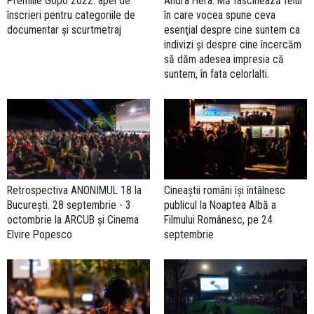
Premiile Gopo 2022: apel de
Andra Hera: Mă fascinează felul
înscrieri pentru categoriile de
în care vocea spune ceva
documentar și scurtmetraj
esenţial despre cine suntem ca
indivizi şi despre cine încercăm
să dăm adesea impresia că
suntem, în fata celorlalti.
Retrospectiva ANONIMUL 18 la
Cineaștii români își întâlnesc
București. 28 septembrie - 3
publicul la Noaptea Albă a
octombrie la ARCUB și Cinema
Filmului Românesc, pe 24
Elvire Popesco
septembrie