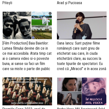
Pitești
Arad și Pucioasa
[Film Production] Baia Baietilor:
Oana Iancu: Sunt puține filme
Lumea filmului devine din ce in
românești care sunt greu de
ce mai accesibila. Atata timp cat
etichetat sau care, în ciuda
ai o camera video si-o poveste
etichetării clare, au succes la
buna, ai sanse sa faci un film
toate tipurile de spectatori. Eu
care sa miste o parte din public
cred că „Miracol” e în acea zonă