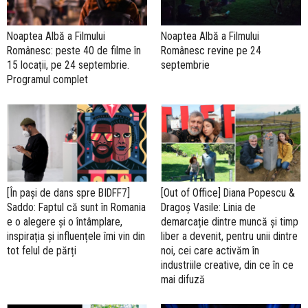
Noaptea Albă a Filmului
Noaptea Albă a Filmului
Românesc: peste 40 de filme în
Românesc revine pe 24
15 locații, pe 24 septembrie.
septembrie
Programul complet
[În pași de dans spre BIDFF7]
[Out of Office] Diana Popescu &
Saddo: Faptul că sunt în Romania
Dragoș Vasile: Linia de
e o alegere și o întâmplare,
demarcație dintre muncă și timp
inspirația și influențele îmi vin din
liber a devenit, pentru unii dintre
tot felul de părți
noi, cei care activăm în
industriile creative, din ce în ce
mai difuză