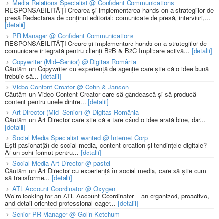
Media Relations Specialist @ Confident Communications
RESPONSABILITĂȚI Crearea și implementarea hands-on a strategiilor de
presă Redactarea de conținut editorial: comunicate de presă, interviuri,...
[detalii]
PR Manager @ Confident Communications
RESPONSABILITĂȚI Creare și implementare hands-on a strategiilor de
comunicare integrată pentru clienți B2B & B2C Implicare activă...
[detalii]
Copywriter (Mid–Senior) @ Digitas România
Căutăm un Copywriter cu experiență de agenție care știe că o idee bună
trebuie să...
[detalii]
Video Content Creator @ Cohn & Jansen
Căutăm un Video Content Creator care să gândească și să producă
content pentru unele dintre...
[detalii]
Art Director (Mid–Senior) @ Digitas România
Căutăm un Art Director care știe că e tare când o idee arată bine, dar...
[detalii]
Social Media Specialist wanted @ Internet Corp
Ești pasionat(ă) de social media, content creation și tendințele digitale?
Ai un ochi format pentru...
[detalii]
Social Media Art Director @ pastel
Căutăm un Art Director cu experiență în social media, care să știe cum
să transforme...
[detalii]
ATL Account Coordinator @ Oxygen
We’re looking for an ATL Account Coordinator – an organized, proactive,
and detail-oriented professional eager...
[detalii]
Senior PR Manager @ Golin Ketchum