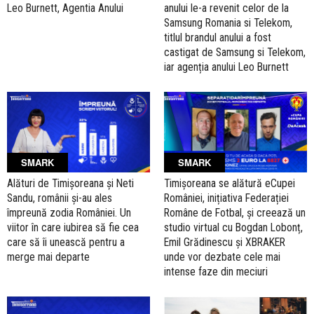
Leo Burnett, Agentia Anului
anului le-a revenit celor de la
Samsung Romania si Telekom,
titlul brandul anului a fost
castigat de Samsung si Telekom,
iar agenția anului Leo Burnett
SMARK
SMARK
Alături de Timișoreana și Neti
Timișoreana se alătură eCupei
Sandu, românii și-au ales
României, inițiativa Federației
împreună zodia României. Un
Române de Fotbal, și creează un
viitor în care iubirea să fie cea
studio virtual cu Bogdan Lobonț,
care să îi unească pentru a
Emil Grădinescu și XBRAKER
merge mai departe
unde vor dezbate cele mai
intense faze din meciuri