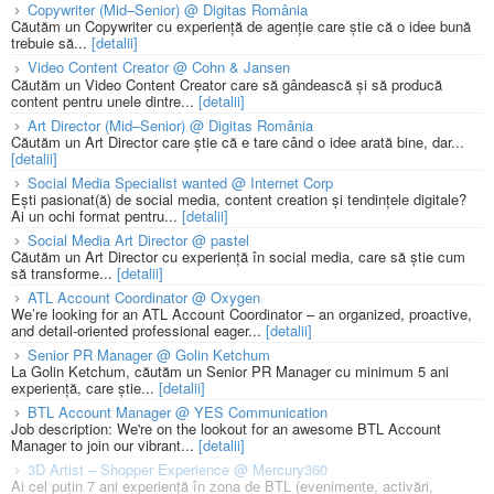
Copywriter (Mid–Senior) @ Digitas România
Căutăm un Copywriter cu experiență de agenție care știe că o idee bună
trebuie să...
[detalii]
Video Content Creator @ Cohn & Jansen
Căutăm un Video Content Creator care să gândească și să producă
content pentru unele dintre...
[detalii]
Art Director (Mid–Senior) @ Digitas România
Căutăm un Art Director care știe că e tare când o idee arată bine, dar...
[detalii]
Social Media Specialist wanted @ Internet Corp
Ești pasionat(ă) de social media, content creation și tendințele digitale?
Ai un ochi format pentru...
[detalii]
Social Media Art Director @ pastel
Căutăm un Art Director cu experiență în social media, care să știe cum
să transforme...
[detalii]
ATL Account Coordinator @ Oxygen
We’re looking for an ATL Account Coordinator – an organized, proactive,
and detail-oriented professional eager...
[detalii]
Senior PR Manager @ Golin Ketchum
La Golin Ketchum, căutăm un Senior PR Manager cu minimum 5 ani
experiență, care știe...
[detalii]
BTL Account Manager @ YES Communication
Job description: We're on the lookout for an awesome BTL Account
Manager to join our vibrant...
[detalii]
3D Artist – Shopper Experience @ Mercury360
Ai cel puțin 7 ani experiență în zona de BTL (evenimente, activări,