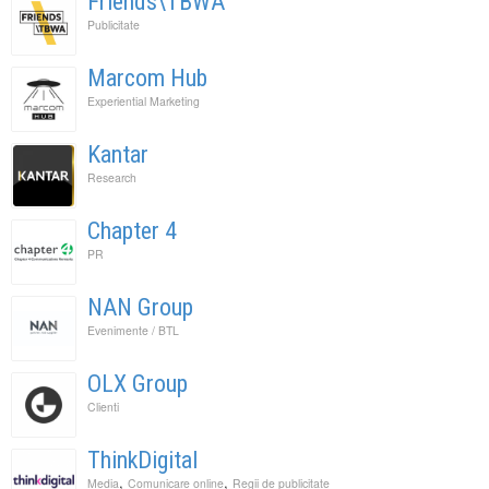
Friends\TBWA
Publicitate
Marcom Hub
Experiential Marketing
Kantar
Research
Chapter 4
PR
NAN Group
Evenimente / BTL
OLX Group
Clienti
ThinkDigital
,
,
Media
Comunicare online
Regii de publicitate