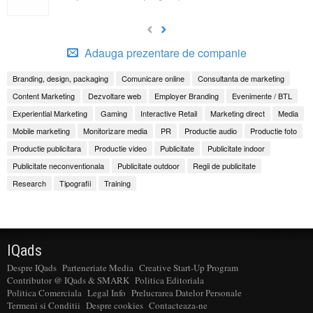
Adauga prezentare de companie
Branding, design, packaging
Comunicare online
Consultanta de marketing
Content Marketing
Dezvoltare web
Employer Branding
Evenimente / BTL
Experiential Marketing
Gaming
Interactive Retail
Marketing direct
Media
Mobile marketing
Monitorizare media
PR
Productie audio
Productie foto
Productie publicitara
Productie video
Publicitate
Publicitate indoor
Publicitate neconventionala
Publicitate outdoor
Regii de publicitate
Research
Tipografii
Training
IQads
Despre IQads
Parteneriate Media
Creative Start-Up Program
Contributor @ IQads & SMARK
Politica Editoriala
Politica Comerciala
Legal Info
Prelucrarea Datelor Personale
Termeni si Conditii
Despre cookies
Contacteaza-ne