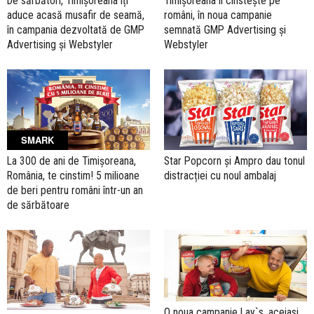
De sărbători, Timișoreana îți
Timișoreana îi cinstește pe
aduce acasă musafir de seamă,
români, în noua campanie
în campania dezvoltată de GMP
semnată GMP Advertising și
Advertising și Webstyler
Webstyler
SMARK
La 300 de ani de Timișoreana,
Star Popcorn și Ampro dau tonul
România, te cinstim! 5 milioane
distracției cu noul ambalaj
de beri pentru români într-un an
de sărbătoare
O noua campanie Lay`s, aceiasi