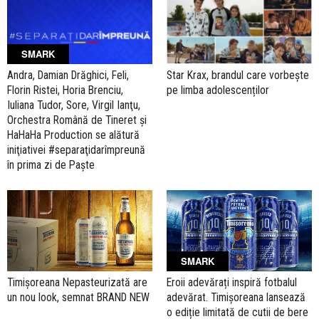
SMARK
Andra, Damian Drăghici, Feli,
Star Krax, brandul care vorbește
Florin Ristei, Horia Brenciu,
pe limba adolescenților
Iuliana Tudor, Sore, Virgil Ianţu,
Orchestra Română de Tineret şi
HaHaHa Production se alătură
iniţiativei #separaţidarîmpreună
în prima zi de Paște
SMARK
Timișoreana Nepasteurizată are
Eroii adevărați inspiră fotbalul
un nou look, semnat BRAND NEW
adevărat. Timișoreana lansează
o ediție limitată de cutii de bere