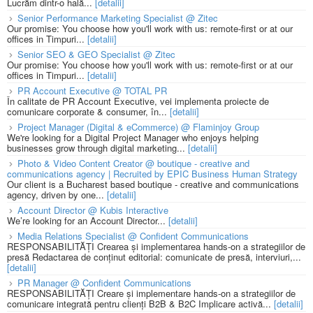
Lucrăm dintr-o hală...
[detalii]
Senior Performance Marketing Specialist @ Zitec
Our promise: You choose how you'll work with us: remote-first or at our
offices in Timpuri...
[detalii]
Senior SEO & GEO Specialist @ Zitec
Our promise: You choose how you'll work with us: remote-first or at our
offices in Timpuri...
[detalii]
PR Account Executive @ TOTAL PR
În calitate de PR Account Executive, vei implementa proiecte de
comunicare corporate & consumer, în...
[detalii]
Project Manager (Digital & eCommerce) @ Flaminjoy Group
We're looking for a Digital Project Manager who enjoys helping
businesses grow through digital marketing...
[detalii]
Photo & Video Content Creator @ boutique - creative and
communications agency | Recruited by EPIC Business Human Strategy
Our client is a Bucharest based boutique - creative and communications
agency, driven by one...
[detalii]
Account Director @ Kubis Interactive
We’re looking for an Account Director...
[detalii]
Media Relations Specialist @ Confident Communications
RESPONSABILITĂȚI Crearea și implementarea hands-on a strategiilor de
presă Redactarea de conținut editorial: comunicate de presă, interviuri,...
[detalii]
PR Manager @ Confident Communications
RESPONSABILITĂȚI Creare și implementare hands-on a strategiilor de
comunicare integrată pentru clienți B2B & B2C Implicare activă...
[detalii]