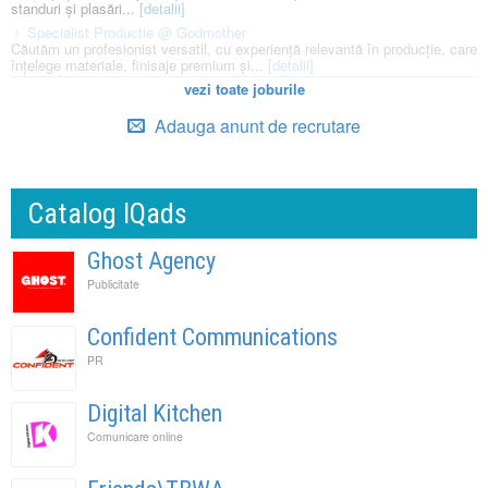
standuri și plasări...
[detalii]
Specialist Productie @ Godmother
Căutăm un profesionist versatil, cu experiență relevantă în producție, care
înțelege materiale, finisaje premium și...
[detalii]
vezi toate joburile
Adauga anunt de recrutare
Catalog IQads
Ghost Agency
Publicitate
Confident Communications
PR
Digital Kitchen
Comunicare online