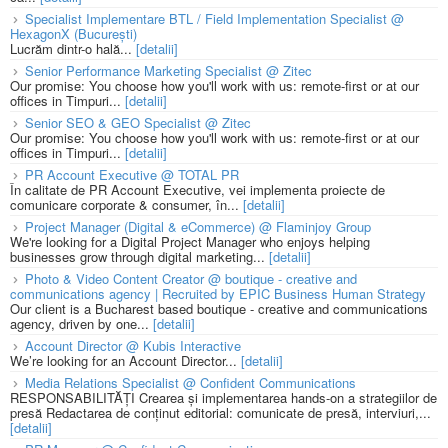
Specialist Implementare BTL / Field Implementation Specialist @
HexagonX (București)
Lucrăm dintr-o hală...
[detalii]
Senior Performance Marketing Specialist @ Zitec
Our promise: You choose how you'll work with us: remote-first or at our
offices in Timpuri...
[detalii]
Senior SEO & GEO Specialist @ Zitec
Our promise: You choose how you'll work with us: remote-first or at our
offices in Timpuri...
[detalii]
PR Account Executive @ TOTAL PR
În calitate de PR Account Executive, vei implementa proiecte de
comunicare corporate & consumer, în...
[detalii]
Project Manager (Digital & eCommerce) @ Flaminjoy Group
We're looking for a Digital Project Manager who enjoys helping
businesses grow through digital marketing...
[detalii]
Photo & Video Content Creator @ boutique - creative and
communications agency | Recruited by EPIC Business Human Strategy
Our client is a Bucharest based boutique - creative and communications
agency, driven by one...
[detalii]
Account Director @ Kubis Interactive
We’re looking for an Account Director...
[detalii]
Media Relations Specialist @ Confident Communications
RESPONSABILITĂȚI Crearea și implementarea hands-on a strategiilor de
presă Redactarea de conținut editorial: comunicate de presă, interviuri,...
[detalii]