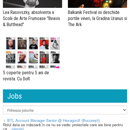
Lea Rasovszky, absolventa a
Balkanik Festival isi deschide
Scolii de Arte Frumoase "Beavis
portile vineri, la Gradina Uranus si
& Butthead"
The Ark
5 coperte pentru 5 ani de
revista. Cu DoR
Jobs
BTL Account Manager Senior @ HexagonX (București)
Rolul ăsta se măsoară în ce nu se vede: proiectele care ies bine pentru
că...
[detalii]