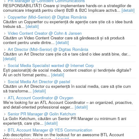
PR Manager @ Confident Communications
RESPONSABILITĂȚI Creare și implementare hands-on a strategiilor de
comunicare integrată pentru clienți B2B & B2C Implicare activă...
[detalii]
Copywriter (Mid–Senior) @ Digitas România
Căutăm un Copywriter cu experiență de agenție care știe că o idee bună
trebuie să...
[detalii]
Video Content Creator @ Cohn & Jansen
Căutăm un Video Content Creator care să gândească și să producă
content pentru unele dintre...
[detalii]
Art Director (Mid–Senior) @ Digitas România
Căutăm un Art Director care știe că e tare când o idee arată bine, dar...
[detalii]
Social Media Specialist wanted @ Internet Corp
Ești pasionat(ă) de social media, content creation și tendințele digitale?
Ai un ochi format pentru...
[detalii]
Social Media Art Director @ pastel
Căutăm un Art Director cu experiență în social media, care să știe cum
să transforme...
[detalii]
ATL Account Coordinator @ Oxygen
We’re looking for an ATL Account Coordinator – an organized, proactive,
and detail-oriented professional eager...
[detalii]
Senior PR Manager @ Golin Ketchum
La Golin Ketchum, căutăm un Senior PR Manager cu minimum 5 ani
experiență, care știe...
[detalii]
BTL Account Manager @ YES Communication
Job description: We're on the lookout for an awesome BTL Account