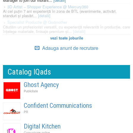
Manager to join our vibrant...
[detalii]
3D Artist – Shopper Experience @ Mercury360
Ai cel puțin 7 ani experiență în zona de BTL (evenimente, activări,
standuri și plasări...
[detalii]
Specialist Productie @ Godmother
Căutăm un profesionist versatil, cu experiență relevantă în producție, care
înțelege materiale, finisaje premium și...
[detalii]
vezi toate joburile
Adauga anunt de recrutare
Catalog IQads
Ghost Agency
Publicitate
Confident Communications
PR
Digital Kitchen
Comunicare online