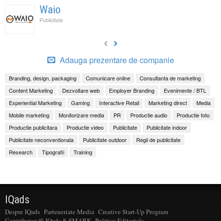
Waio
Publicitate
Adauga prezentare de companie
Branding, design, packaging
Comunicare online
Consultanta de marketing
Content Marketing
Dezvoltare web
Employer Branding
Evenimente / BTL
Experiential Marketing
Gaming
Interactive Retail
Marketing direct
Media
Mobile marketing
Monitorizare media
PR
Productie audio
Productie foto
Productie publicitara
Productie video
Publicitate
Publicitate indoor
Publicitate neconventionala
Publicitate outdoor
Regii de publicitate
Research
Tipografii
Training
IQads
Despre IQads
Parteneriate Media
Creative Start-Up Program
Contributor @ IQads & SMARK
Politica Editoriala