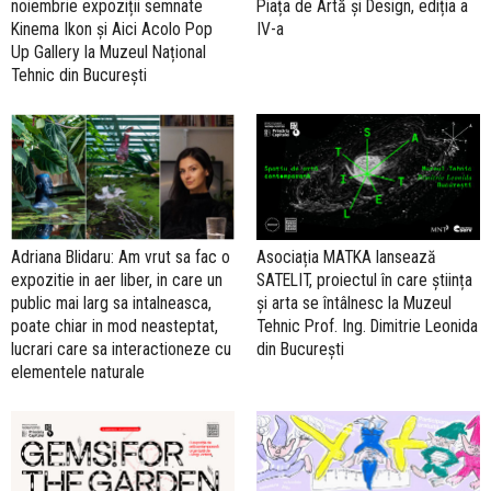
noiembrie expoziții semnate
Piața de Artă și Design, ediția a
Kinema Ikon și Aici Acolo Pop
IV-a
Up Gallery la Muzeul Național
Tehnic din București
Adriana Blidaru: Am vrut sa fac o
Asociația MATKA lansează
expozitie in aer liber, in care un
SATELIT, proiectul în care știința
public mai larg sa intalneasca,
și arta se întâlnesc la Muzeul
poate chiar in mod neasteptat,
Tehnic Prof. Ing. Dimitrie Leonida
lucrari care sa interactioneze cu
din București
elementele naturale