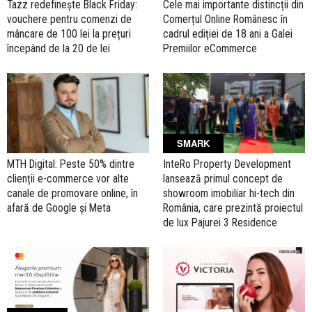
Tazz redefinește Black Friday:
Cele mai importante distincții din
vouchere pentru comenzi de
Comerțul Online Românesc în
mâncare de 100 lei la prețuri
cadrul ediției de 18 ani a Galei
începând de la 20 de lei
Premiilor eCommerce
SMARK
MTH Digital: Peste 50% dintre
InteRo Property Development
clienții e-commerce vor alte
lansează primul concept de
canale de promovare online, în
showroom imobiliar hi-tech din
afară de Google și Meta
România, care prezintă proiectul
de lux Pajurei 3 Residence