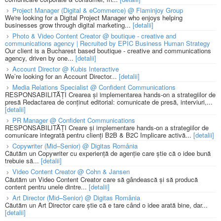
Project Manager (Digital & eCommerce) @ Flaminjoy Group
We're looking for a Digital Project Manager who enjoys helping
businesses grow through digital marketing...
[detalii]
Photo & Video Content Creator @ boutique - creative and
communications agency | Recruited by EPIC Business Human Strategy
Our client is a Bucharest based boutique - creative and communications
agency, driven by one...
[detalii]
Account Director @ Kubis Interactive
We’re looking for an Account Director...
[detalii]
Media Relations Specialist @ Confident Communications
RESPONSABILITĂȚI Crearea și implementarea hands-on a strategiilor de
presă Redactarea de conținut editorial: comunicate de presă, interviuri,...
[detalii]
PR Manager @ Confident Communications
RESPONSABILITĂȚI Creare și implementare hands-on a strategiilor de
comunicare integrată pentru clienți B2B & B2C Implicare activă...
[detalii]
Copywriter (Mid–Senior) @ Digitas România
Căutăm un Copywriter cu experiență de agenție care știe că o idee bună
trebuie să...
[detalii]
Video Content Creator @ Cohn & Jansen
Căutăm un Video Content Creator care să gândească și să producă
content pentru unele dintre...
[detalii]
Art Director (Mid–Senior) @ Digitas România
Căutăm un Art Director care știe că e tare când o idee arată bine, dar...
[detalii]