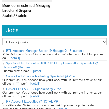
Mona Opran este noul Managing
Director al Grupului
Saatchi&Saatchi
Jobs
BTL Account Manager Senior @ HexagonX (București)
Rolul ăsta se măsoară în ce nu se vede: proiectele care ies bine pentru
că...
[detalii]
Specialist Implementare BTL / Field Implementation Specialist @
HexagonX (București)
Lucrăm dintr-o hală...
[detalii]
Senior Performance Marketing Specialist @ Zitec
Our promise: You choose how you'll work with us: remote-first or at our
offices in Timpuri...
[detalii]
Senior SEO & GEO Specialist @ Zitec
Our promise: You choose how you'll work with us: remote-first or at our
offices in Timpuri...
[detalii]
PR Account Executive @ TOTAL PR
În calitate de PR Account Executive, vei implementa proiecte de
comunicare corporate & consumer, în...
[detalii]