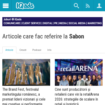
Articole care fac referire la
Sabon
Articole
Creatii
Podcast
Info
The Brand Fest, festivalul
Cine sunt producătorii și
marketingului românesc, a
retailerii care vin la retailArena
premiat liderii vizionari și cele
2026: strategiile de scalare în
mai creative și performante
retail și logistică