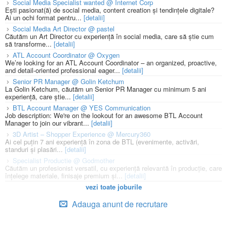
Social Media Specialist wanted @ Internet Corp
Ești pasionat(ă) de social media, content creation și tendințele digitale?
Ai un ochi format pentru...
[detalii]
Social Media Art Director @ pastel
Căutăm un Art Director cu experiență în social media, care să știe cum
să transforme...
[detalii]
ATL Account Coordinator @ Oxygen
We’re looking for an ATL Account Coordinator – an organized, proactive,
and detail-oriented professional eager...
[detalii]
Senior PR Manager @ Golin Ketchum
La Golin Ketchum, căutăm un Senior PR Manager cu minimum 5 ani
experiență, care știe...
[detalii]
BTL Account Manager @ YES Communication
Job description: We're on the lookout for an awesome BTL Account
Manager to join our vibrant...
[detalii]
3D Artist – Shopper Experience @ Mercury360
Ai cel puțin 7 ani experiență în zona de BTL (evenimente, activări,
standuri și plasări...
[detalii]
Specialist Productie @ Godmother
Căutăm un profesionist versatil, cu experiență relevantă în producție, care
înțelege materiale, finisaje premium și...
[detalii]
vezi toate joburile
Adauga anunt de recrutare