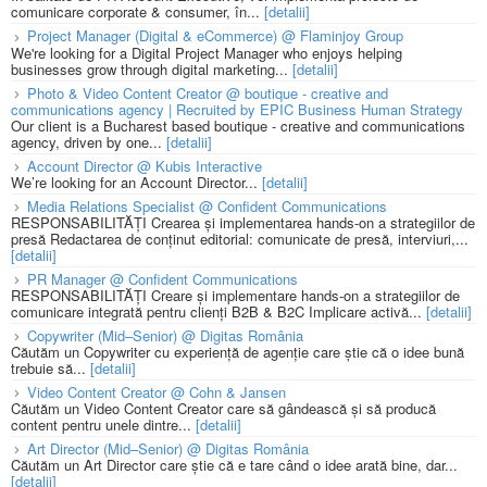
comunicare corporate & consumer, în...
[detalii]
Project Manager (Digital & eCommerce) @ Flaminjoy Group
We're looking for a Digital Project Manager who enjoys helping
businesses grow through digital marketing...
[detalii]
Photo & Video Content Creator @ boutique - creative and
communications agency | Recruited by EPIC Business Human Strategy
Our client is a Bucharest based boutique - creative and communications
agency, driven by one...
[detalii]
Account Director @ Kubis Interactive
We’re looking for an Account Director...
[detalii]
Media Relations Specialist @ Confident Communications
RESPONSABILITĂȚI Crearea și implementarea hands-on a strategiilor de
presă Redactarea de conținut editorial: comunicate de presă, interviuri,...
[detalii]
PR Manager @ Confident Communications
RESPONSABILITĂȚI Creare și implementare hands-on a strategiilor de
comunicare integrată pentru clienți B2B & B2C Implicare activă...
[detalii]
Copywriter (Mid–Senior) @ Digitas România
Căutăm un Copywriter cu experiență de agenție care știe că o idee bună
trebuie să...
[detalii]
Video Content Creator @ Cohn & Jansen
Căutăm un Video Content Creator care să gândească și să producă
content pentru unele dintre...
[detalii]
Art Director (Mid–Senior) @ Digitas România
Căutăm un Art Director care știe că e tare când o idee arată bine, dar...
[detalii]