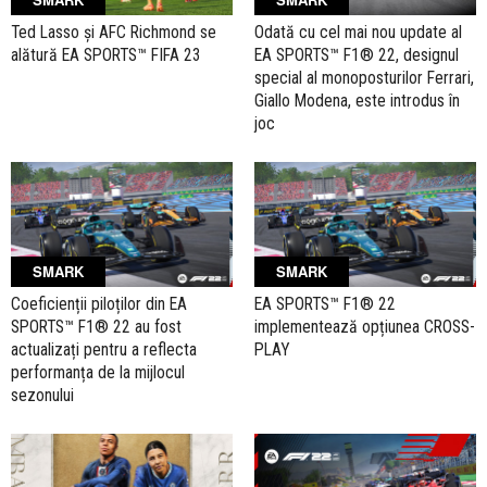
Ted Lasso și AFC Richmond se
Odată cu cel mai nou update al
alătură EA SPORTS™ FIFA 23
EA SPORTS™ F1® 22, designul
special al monoposturilor Ferrari,
Giallo Modena, este introdus în
joc
SMARK
SMARK
Coeficienții piloților din EA
EA SPORTS™ F1® 22
SPORTS™ F1® 22 au fost
implementează opțiunea CROSS-
actualizați pentru a reflecta
PLAY
performanța de la mijlocul
sezonului