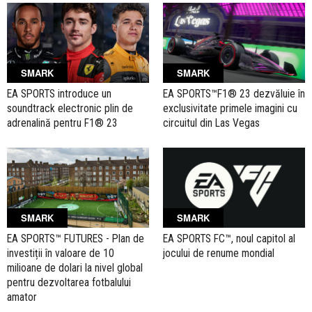
SMARK
SMARK
EA SPORTS introduce un
EA SPORTS™F1® 23 dezvăluie în
soundtrack electronic plin de
exclusivitate primele imagini cu
adrenalină pentru F1® 23
circuitul din Las Vegas
SMARK
SMARK
EA SPORTS™ FUTURES - Plan de
EA SPORTS FC™, noul capitol al
investiții în valoare de 10
jocului de renume mondial
milioane de dolari la nivel global
pentru dezvoltarea fotbalului
amator