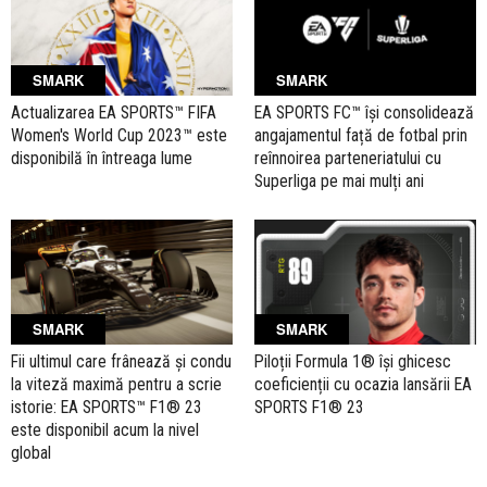
SMARK
SMARK
Actualizarea EA SPORTS™ FIFA
EA SPORTS FC™ își consolidează
Women's World Cup 2023™ este
angajamentul față de fotbal prin
disponibilă în întreaga lume
reînnoirea parteneriatului cu
Superliga pe mai mulți ani
SMARK
SMARK
Fii ultimul care frânează și condu
Piloții Formula 1® își ghicesc
la viteză maximă pentru a scrie
coeficienții cu ocazia lansării EA
istorie: EA SPORTS™ F1® 23
SPORTS F1® 23
este disponibil acum la nivel
global