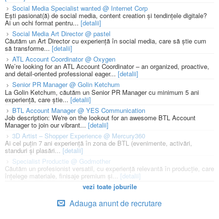
Social Media Specialist wanted @ Internet Corp
Ești pasionat(ă) de social media, content creation și tendințele digitale?
Ai un ochi format pentru...
[detalii]
Social Media Art Director @ pastel
Căutăm un Art Director cu experiență în social media, care să știe cum
să transforme...
[detalii]
ATL Account Coordinator @ Oxygen
We’re looking for an ATL Account Coordinator – an organized, proactive,
and detail-oriented professional eager...
[detalii]
Senior PR Manager @ Golin Ketchum
La Golin Ketchum, căutăm un Senior PR Manager cu minimum 5 ani
experiență, care știe...
[detalii]
BTL Account Manager @ YES Communication
Job description: We're on the lookout for an awesome BTL Account
Manager to join our vibrant...
[detalii]
3D Artist – Shopper Experience @ Mercury360
Ai cel puțin 7 ani experiență în zona de BTL (evenimente, activări,
standuri și plasări...
[detalii]
Specialist Productie @ Godmother
Căutăm un profesionist versatil, cu experiență relevantă în producție, care
înțelege materiale, finisaje premium și...
[detalii]
vezi toate joburile
Adauga anunt de recrutare