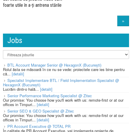
foarte utile în a-ți antrena stările
»
Jobs
BTL Account Manager Senior @ HexagonX (București)
Rolul ăsta se măsoară în ce nu se vede: proiectele care ies bine pentru
că...
[detalii]
Specialist Implementare BTL / Field Implementation Specialist @
HexagonX (București)
Lucrăm dintr-o hală...
[detalii]
Senior Performance Marketing Specialist @ Zitec
Our promise: You choose how you'll work with us: remote-first or at our
offices in Timpuri...
[detalii]
Senior SEO & GEO Specialist @ Zitec
Our promise: You choose how you'll work with us: remote-first or at our
offices in Timpuri...
[detalii]
PR Account Executive @ TOTAL PR
În calitate de PR Account Executive, vei implementa proiecte de