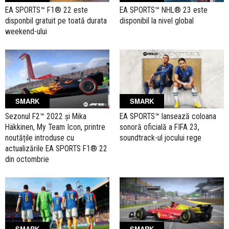
EA SPORTS™ F1® 22 este
EA SPORTS™ NHL® 23 este
disponbil gratuit pe toată durata
disponibil la nivel global
weekend-ului
SMARK
SMARK
Sezonul F2™ 2022 și Mika
EA SPORTS™ lansează coloana
Häkkinen, My Team Icon, printre
sonoră oficială a FIFA 23,
noutățile introduse cu
soundtrack-ul jocului rege
actualizările EA SPORTS F1® 22
din octombrie
SMARK
SMARK