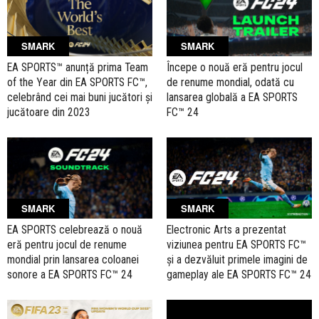
SMARK
SMARK
EA SPORTS™ anunță prima Team
Începe o nouă eră pentru jocul
of the Year din EA SPORTS FC™,
de renume mondial, odată cu
celebrând cei mai buni jucători și
lansarea globală a EA SPORTS
jucătoare din 2023
FC™ 24
SMARK
SMARK
EA SPORTS celebrează o nouă
Electronic Arts a prezentat
eră pentru jocul de renume
viziunea pentru EA SPORTS FC™
mondial prin lansarea coloanei
și a dezvăluit primele imagini de
sonore a EA SPORTS FC™ 24
gameplay ale EA SPORTS FC™ 24