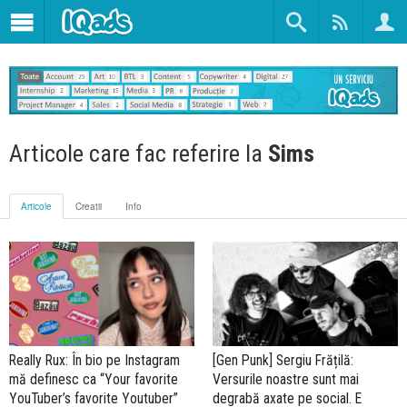
Articole care fac referire la
Sims
Articole
Creatii
Info
Really Rux: În bio pe Instagram
[Gen Punk] Sergiu Frățilă:
mă definesc ca “Your favorite
Versurile noastre sunt mai
YouTuber’s favorite Youtuber”
degrabă axate pe social. E