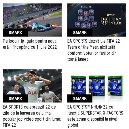
SMARK
SMARK
Pe locuri, fiți gata pentru noua
EA SPORTS dezvăluie FIFA 22
eră – începând cu 1 iulie 2022
Team of the Year, alcătuită
conform voturilor fanilor din
toată lumea
SMARK
SMARK
EA SPORTS celebrează 22 de
EA SPORTS™ NHL® 22 cu
zile de la lansarea celui mai
funcția SUPERSTAR X-FACTORS
popular joc video sport din lume:
este acum disponibil la nivel
FIFA 22
global