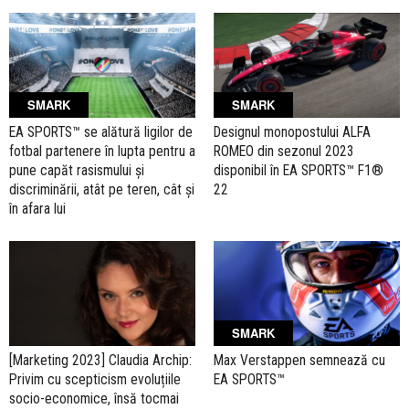
SMARK
SMARK
EA SPORTS™ se alătură ligilor de
Designul monopostului ALFA
fotbal partenere în lupta pentru a
ROMEO din sezonul 2023
pune capăt rasismului și
disponibil în EA SPORTS™ F1®
discriminării, atât pe teren, cât și
22
în afara lui
SMARK
[Marketing 2023] Claudia Archip:
Max Verstappen semnează cu
Privim cu scepticism evoluțiile
EA SPORTS™
socio-economice, însă tocmai