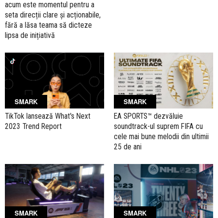
acum este momentul pentru a
seta direcții clare și acționabile,
fără a lăsa teama să dicteze
lipsa de inițiativă
SMARK
SMARK
TikTok lansează What's Next
EA SPORTS™ dezvăluie
2023 Trend Report
soundtrack-ul suprem FIFA cu
cele mai bune melodii din ultimii
25 de ani
SMARK
SMARK