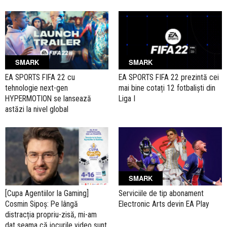
SMARK
SMARK
EA SPORTS FIFA 22 cu
EA SPORTS FIFA 22 prezintă cei
tehnologie next-gen
mai bine cotați 12 fotbaliști din
HYPERMOTION se lansează
Liga I
astăzi la nivel global
SMARK
[Cupa Agentiilor la Gaming]
Serviciile de tip abonament
Cosmin Sipoș: Pe lângă
Electronic Arts devin EA Play
distracția propriu-zisă, mi-am
dat seama că jocurile video sunt