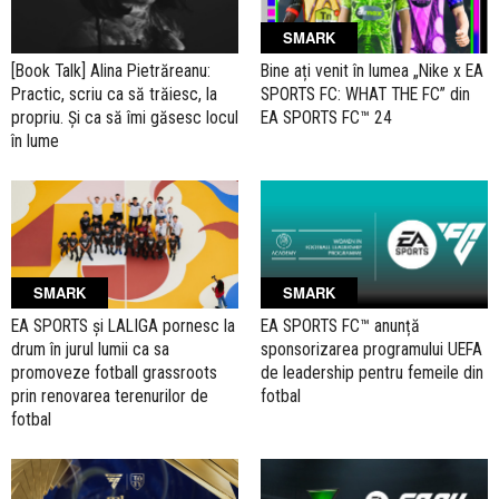
SMARK
[Book Talk] Alina Pietrăreanu:
Bine ați venit în lumea „Nike x EA
Practic, scriu ca să trăiesc, la
SPORTS FC: WHAT THE FC” din
propriu. Și ca să îmi găsesc locul
EA SPORTS FC™ 24
în lume
SMARK
SMARK
EA SPORTS și LALIGA pornesc la
EA SPORTS FC™ anunță
drum în jurul lumii ca sa
sponsorizarea programului UEFA
promoveze fotball grassroots
de leadership pentru femeile din
prin renovarea terenurilor de
fotbal
fotbal