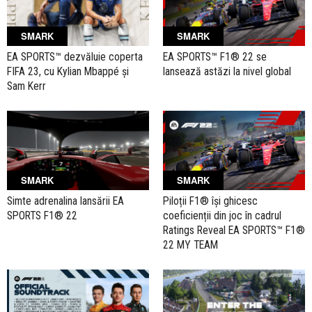
SMARK
SMARK
EA SPORTS™ dezvăluie coperta
EA SPORTS™ F1® 22 se
FIFA 23, cu Kylian Mbappé și
lansează astăzi la nivel global
Sam Kerr
SMARK
SMARK
Simte adrenalina lansării EA
Piloții F1® își ghicesc
SPORTS F1® 22
coeficienții din joc în cadrul
Ratings Reveal EA SPORTS™ F1®
22 MY TEAM