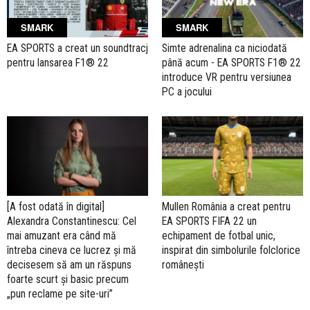
SMARK
SMARK
EA SPORTS a creat un soundtracj
Simte adrenalina ca niciodată
pentru lansarea F1® 22
până acum - EA SPORTS F1® 22
introduce VR pentru versiunea
PC a jocului
[A fost odată în digital]
Mullen România a creat pentru
Alexandra Constantinescu: Cel
EA SPORTS FIFA 22 un
mai amuzant era când mă
echipament de fotbal unic,
întreba cineva ce lucrez și mă
inspirat din simbolurile folclorice
decisesem să am un răspuns
românești
foarte scurt și basic precum
„pun reclame pe site-uri”