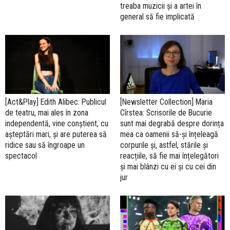
treaba muzicii și a artei în
general să fie implicată
[Act&Play] Edith Alibec: Publicul
[Newsletter Collection] Maria
de teatru, mai ales în zona
Cîrstea: Scrisorile de Bucurie
independentă, vine conștient, cu
sunt mai degrabă despre dorința
așteptări mari, și are puterea să
mea ca oamenii să-și înțeleagă
ridice sau să îngroape un
corpurile și, astfel, stările și
spectacol
reacțiile, să fie mai înțelegători
și mai blânzi cu ei și cu cei din
jur