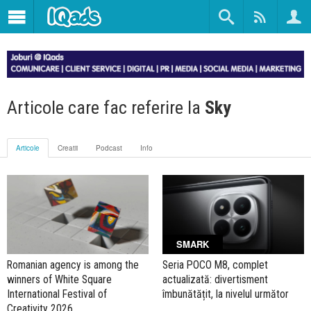
Articole care fac referire la
Sky
Articole
Creatii
Podcast
Info
SMARK
Romanian agency is among the
Seria POCO M8, complet
winners of White Square
actualizată: divertisment
International Festival of
îmbunătățit, la nivelul următor
Creativity 2026