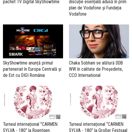
pachet TV Digital SkyShowtime
discuție esențială adusă în prim
plan de Vodafone și Fundația
Vodafone
SMARK
SkyShowtime anunță primul
Chaka Sobhani se alătură DDB
parteneriat în Europa Centrală și
WW în calitate de Președinte,
de Est cu DIGI România
CCO International
Turneul internațional "CARMEN
Turneul internațional “CARMEN
SYLVA - 180” la Roentgen
SYLVA - 180” la Großer Festsaal