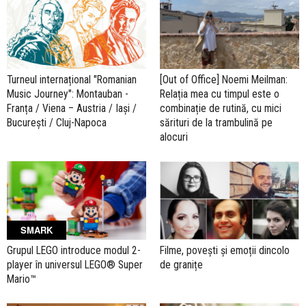
Turneul internațional "Romanian
[Out of Office] Noemi Meilman:
Music Journey": Montauban -
Relația mea cu timpul este o
Franța / Viena – Austria / Iași /
combinație de rutină, cu mici
București / Cluj-Napoca
sărituri de la trambulină pe
alocuri
SMARK
Grupul LEGO introduce modul 2-
Filme, povești și emoții dincolo
player în universul LEGO® Super
de granițe
Mario™