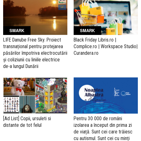
SMARK
SMARK
LIFE Danube Free Sky. Proiect
Black Friday Libris.ro |
transnațional pentru protejarea
Complice.ro | Workspace Studio|
păsărilor împotriva electrocutării
Curandera.ro
și coliziunii cu liniile electrice
de-a lungul Dunării
[Ad List] Copii, ursuleti si
Pentru 30 000 de români
distante de tot felul
izolarea a început din prima zi
de viață. Sunt cei care trăiesc
cu autismul. Sunt cei cu minți