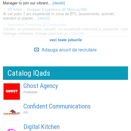
Manager to join our vibrant...
[detalii]
3D Artist – Shopper Experience @ Mercury360
Ai cel puțin 7 ani experiență în zona de BTL (evenimente, activări,
standuri și plasări...
[detalii]
Specialist Productie @ Godmother
Căutăm un profesionist versatil, cu experiență relevantă în producție, care
înțelege materiale, finisaje premium și...
[detalii]
vezi toate joburile
Adauga anunt de recrutare
Catalog IQads
Ghost Agency
Publicitate
Confident Communications
PR
Digital Kitchen