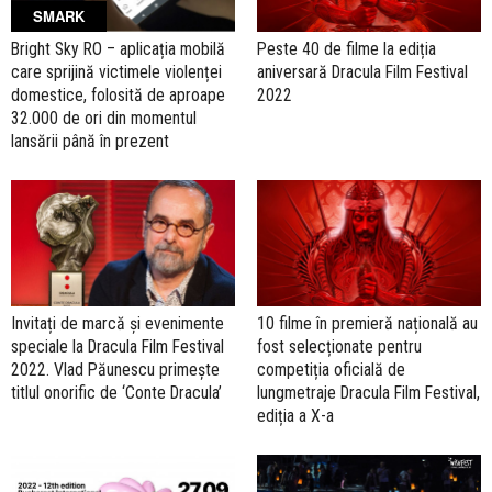
SMARK
Bright Sky RO – aplicația mobilă
Peste 40 de filme la ediția
care sprijină victimele violenței
aniversară Dracula Film Festival
domestice, folosită de aproape
2022
32.000 de ori din momentul
lansării până în prezent
Invitați de marcă și evenimente
10 filme în premieră națională au
speciale la Dracula Film Festival
fost selecționate pentru
2022. Vlad Păunescu primește
competiția oficială de
titlul onorific de ‘Conte Dracula’
lungmetraje Dracula Film Festival,
ediția a X-a