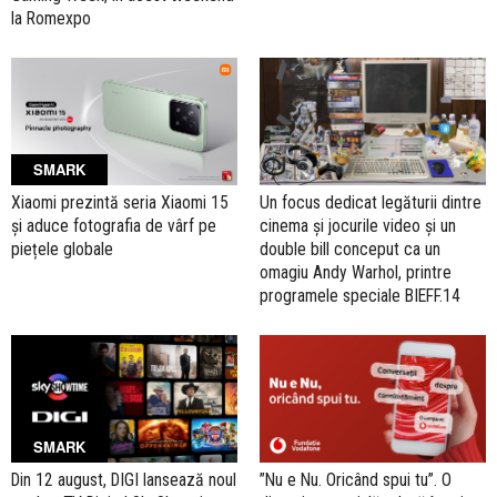
la Romexpo
SMARK
Xiaomi prezintă seria Xiaomi 15
Un focus dedicat legăturii dintre
și aduce fotografia de vârf pe
cinema și jocurile video și un
piețele globale
double bill conceput ca un
omagiu Andy Warhol, printre
programele speciale BIEFF.14
SMARK
Din 12 august, DIGI lansează noul
”Nu e Nu. Oricând spui tu”. O