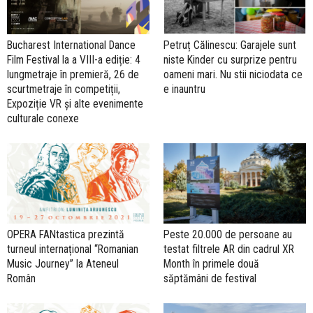
Bucharest International Dance
Petruț Călinescu: Garajele sunt
Film Festival la a VIII-a ediție: 4
niste Kinder cu surprize pentru
lungmetraje în premieră, 26 de
oameni mari. Nu stii niciodata ce
scurtmetraje în competiții,
e inauntru
Expoziție VR și alte evenimente
culturale conexe
OPERA FANtastica prezintă
Peste 20.000 de persoane au
turneul internațional “Romanian
testat filtrele AR din cadrul XR
Music Journey” la Ateneul
Month în primele două
Român
săptămâni de festival