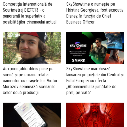
Competiția Internațională de
SkyShowtime o numește pe
Scurtmetraj BIEFF.13 - o
Hristina Georgieva, fost executiv
panoramă la superlativ a
Disney, în funcția de Chief
posibilităților cinemaului actual
Business Officer
SMARK
#expriențaIdeoIdeis pune pe
SkyShowtime marchează
scenă și pe ecrane relația
lansarea pe piețele din Centrul și
oamenilor cu orașele lor. Victor
Estul Europei cu oferta
Morozov semnează scenariile
„Abonamentul la jumătate de
celor două producții
preț, pe viață"