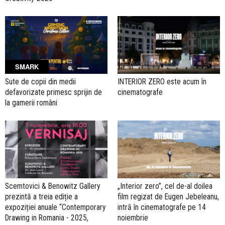
SMARK
Sute de copii din medii
INTERIOR ZERO este acum în
defavorizate primesc sprijin de
cinematografe
la gamerii români
Scemtovici & Benowitz Gallery
„Interior zero”, cel de-al doilea
prezintă a treia ediție a
film regizat de Eugen Jebeleanu,
expoziției anuale “Contemporary
intră în cinematografe pe 14
Drawing in Romania - 2025,
noiembrie