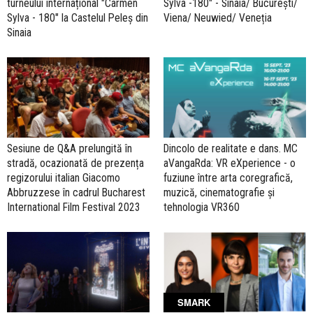
turneului internațional "Carmen
Sylva -180" - Sinaia/ București/
Sylva - 180" la Castelul Peleș din
Viena/ Neuwied/ Veneția
Sinaia
Sesiune de Q&A prelungită în
Dincolo de realitate e dans. MC
stradă, ocazionată de prezența
aVangaRda: VR eXperience - o
regizorului italian Giacomo
fuziune între arta coregrafică,
Abbruzzese în cadrul Bucharest
muzică, cinematografie și
International Film Festival 2023
tehnologia VR360
SMARK