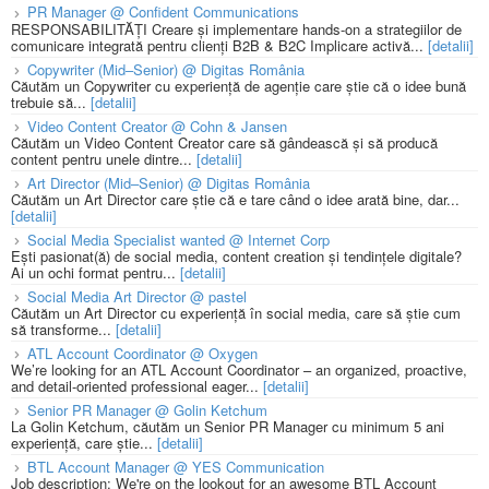
PR Manager @ Confident Communications
RESPONSABILITĂȚI Creare și implementare hands-on a strategiilor de
comunicare integrată pentru clienți B2B & B2C Implicare activă...
[detalii]
Copywriter (Mid–Senior) @ Digitas România
Căutăm un Copywriter cu experiență de agenție care știe că o idee bună
trebuie să...
[detalii]
Video Content Creator @ Cohn & Jansen
Căutăm un Video Content Creator care să gândească și să producă
content pentru unele dintre...
[detalii]
Art Director (Mid–Senior) @ Digitas România
Căutăm un Art Director care știe că e tare când o idee arată bine, dar...
[detalii]
Social Media Specialist wanted @ Internet Corp
Ești pasionat(ă) de social media, content creation și tendințele digitale?
Ai un ochi format pentru...
[detalii]
Social Media Art Director @ pastel
Căutăm un Art Director cu experiență în social media, care să știe cum
să transforme...
[detalii]
ATL Account Coordinator @ Oxygen
We’re looking for an ATL Account Coordinator – an organized, proactive,
and detail-oriented professional eager...
[detalii]
Senior PR Manager @ Golin Ketchum
La Golin Ketchum, căutăm un Senior PR Manager cu minimum 5 ani
experiență, care știe...
[detalii]
BTL Account Manager @ YES Communication
Job description: We're on the lookout for an awesome BTL Account