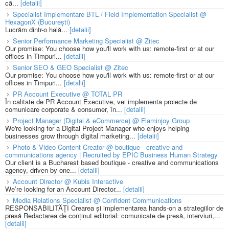
că...
[detalii]
Specialist Implementare BTL / Field Implementation Specialist @
HexagonX (București)
Lucrăm dintr-o hală...
[detalii]
Senior Performance Marketing Specialist @ Zitec
Our promise: You choose how you'll work with us: remote-first or at our
offices in Timpuri...
[detalii]
Senior SEO & GEO Specialist @ Zitec
Our promise: You choose how you'll work with us: remote-first or at our
offices in Timpuri...
[detalii]
PR Account Executive @ TOTAL PR
În calitate de PR Account Executive, vei implementa proiecte de
comunicare corporate & consumer, în...
[detalii]
Project Manager (Digital & eCommerce) @ Flaminjoy Group
We're looking for a Digital Project Manager who enjoys helping
businesses grow through digital marketing...
[detalii]
Photo & Video Content Creator @ boutique - creative and
communications agency | Recruited by EPIC Business Human Strategy
Our client is a Bucharest based boutique - creative and communications
agency, driven by one...
[detalii]
Account Director @ Kubis Interactive
We’re looking for an Account Director...
[detalii]
Media Relations Specialist @ Confident Communications
RESPONSABILITĂȚI Crearea și implementarea hands-on a strategiilor de
presă Redactarea de conținut editorial: comunicate de presă, interviuri,...
[detalii]