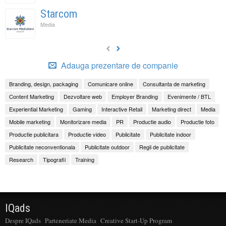
Starcom
Media
Adauga prezentare de companie
Branding, design, packaging
Comunicare online
Consultanta de marketing
Content Marketing
Dezvoltare web
Employer Branding
Evenimente / BTL
Experiential Marketing
Gaming
Interactive Retail
Marketing direct
Media
Mobile marketing
Monitorizare media
PR
Productie audio
Productie foto
Productie publicitara
Productie video
Publicitate
Publicitate indoor
Publicitate neconventionala
Publicitate outdoor
Regii de publicitate
Research
Tipografii
Training
IQads
Despre IQads
Parteneriate Media
Creative Start-Up Program