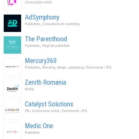
Comunicare online
AdSymphony
,
Publicitate
Consultanta de marketing
The Parenthood
,
Publicitate
Regii de publicitate
Mercury360
,
,
Publicitate
Branding, design, packaging
Evenimente / BTL
Zenith Romania
Media
Catalyst Solutions
,
,
PR
Comunicare online
Evenimente / BTL
Medic One
Publicitate