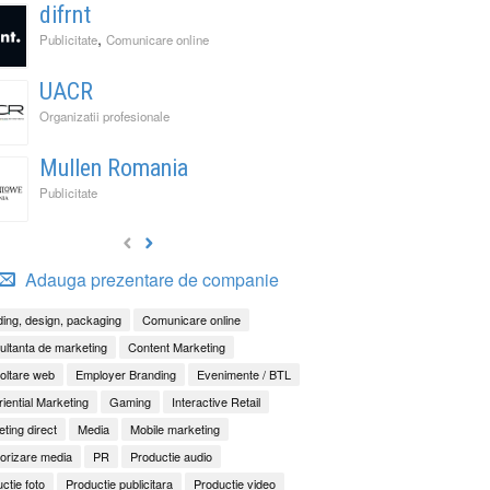
difrnt
,
Publicitate
Comunicare online
UACR
Organizatii profesionale
Mullen Romania
Publicitate
Adauga prezentare de companie
ing, design, packaging
Comunicare online
ltanta de marketing
Content Marketing
oltare web
Employer Branding
Evenimente / BTL
iential Marketing
Gaming
Interactive Retail
ting direct
Media
Mobile marketing
orizare media
PR
Productie audio
ctie foto
Productie publicitara
Productie video