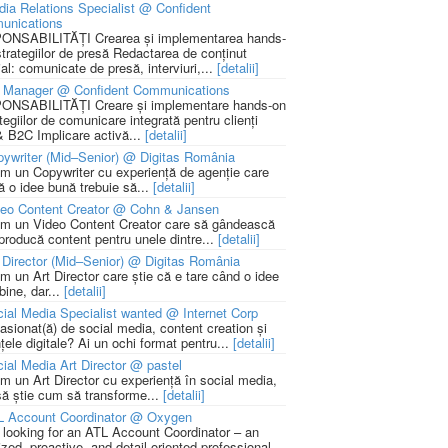
ia Relations Specialist @ Confident
unications
NSABILITĂȚI Crearea și implementarea hands-
strategiilor de presă Redactarea de conținut
ial: comunicate de presă, interviuri,...
[detalii]
 Manager @ Confident Communications
NSABILITĂȚI Creare și implementare hands-on
tegiilor de comunicare integrată pentru clienți
 B2C Implicare activă...
[detalii]
ywriter (Mid–Senior) @ Digitas România
m un Copywriter cu experiență de agenție care
ă o idee bună trebuie să...
[detalii]
deo Content Creator @ Cohn & Jansen
m un Video Content Creator care să gândească
 producă content pentru unele dintre...
[detalii]
 Director (Mid–Senior) @ Digitas România
m un Art Director care știe că e tare când o idee
bine, dar...
[detalii]
ial Media Specialist wanted @ Internet Corp
pasionat(ă) de social media, content creation și
țele digitale? Ai un ochi format pentru...
[detalii]
ial Media Art Director @ pastel
m un Art Director cu experiență în social media,
să știe cum să transforme...
[detalii]
L Account Coordinator @ Oxygen
 looking for an ATL Account Coordinator – an
zed, proactive, and detail-oriented professional