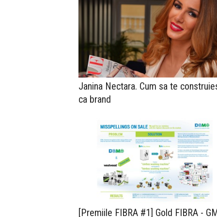
Janina Nectara. Cum sa te construies
ca brand
[Premiile FIBRA #1] Gold FIBRA - G