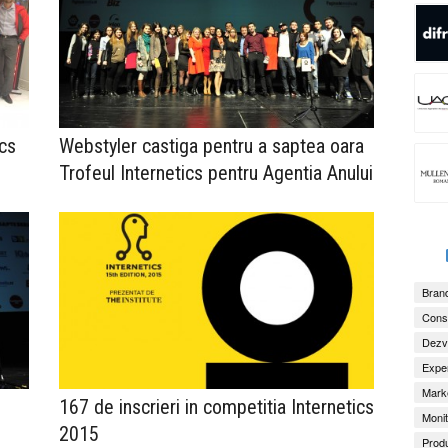
ics
Webstyler castiga pentru a saptea oara
Trofeul Internetics pentru Agentia Anului
Brand
Consu
Dezv
Exper
Marke
167 de inscrieri in competitia Internetics
Monit
2015
Produ