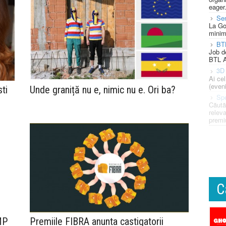
eager
Se
La Go
minim
BT
Job d
BTL A
3D 
Ai ce
(eveni
ti
Unde graniță nu e, nimic nu e. Ori ba?
Spe
Căută
releva
premi
C
MP
Premiile FIBRA anunta castigatorii