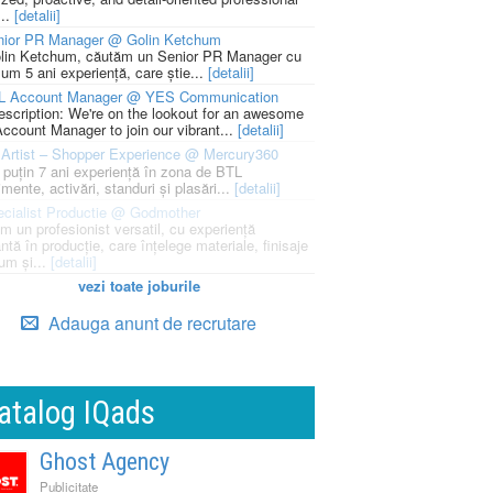
...
[detalii]
nior PR Manager @ Golin Ketchum
lin Ketchum, căutăm un Senior PR Manager cu
um 5 ani experiență, care știe...
[detalii]
L Account Manager @ YES Communication
escription: We're on the lookout for an awesome
ccount Manager to join our vibrant...
[detalii]
Artist – Shopper Experience @ Mercury360
l puțin 7 ani experiență în zona de BTL
mente, activări, standuri și plasări...
[detalii]
cialist Productie @ Godmother
m un profesionist versatil, cu experiență
ntă în producție, care înțelege materiale, finisaje
um și...
[detalii]
vezi toate joburile
Adauga anunt de recrutare
atalog IQads
Ghost Agency
Publicitate