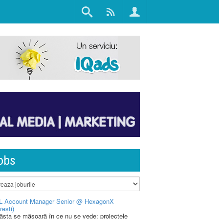
obs
L Account Manager Senior @ HexagonX
rești)
 ăsta se măsoară în ce nu se vede: proiectele