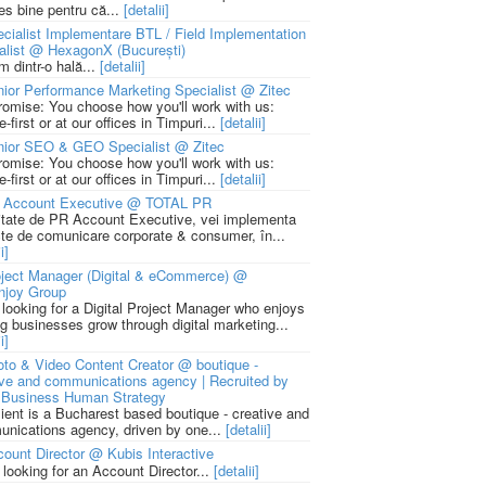
ies bine pentru că...
[detalii]
cialist Implementare BTL / Field Implementation
alist @ HexagonX (București)
m dintr-o hală...
[detalii]
ior Performance Marketing Specialist @ Zitec
romise: You choose how you'll work with us:
-first or at our offices in Timpuri...
[detalii]
nior SEO & GEO Specialist @ Zitec
romise: You choose how you'll work with us:
-first or at our offices in Timpuri...
[detalii]
 Account Executive @ TOTAL PR
litate de PR Account Executive, vei implementa
cte de comunicare corporate & consumer, în...
i]
ject Manager (Digital & eCommerce) @
njoy Group
 looking for a Digital Project Manager who enjoys
ng businesses grow through digital marketing...
i]
to & Video Content Creator @ boutique -
ive and communications agency | Recruited by
Business Human Strategy
lient is a Bucharest based boutique - creative and
nications agency, driven by one...
[detalii]
ount Director @ Kubis Interactive
 looking for an Account Director...
[detalii]