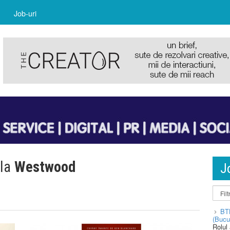
Job-uri
 la
Westwood
J
BT
(Bucu
Rolul