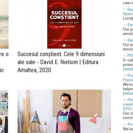
care 
Spe
Speci
Lucră
Sen
Our p
remote
Se
Our p
remote
re o
Succesul conștient. Cele 9 dimensiuni
PR
În ca
ale sale - David E. Nielson | Editura
proie
[detali
ic
Amaltea, 2020
Pro
Flami
We're
helpi
[detali
Pho
creat
EPIC 
Our c
commu
Acc
We’re