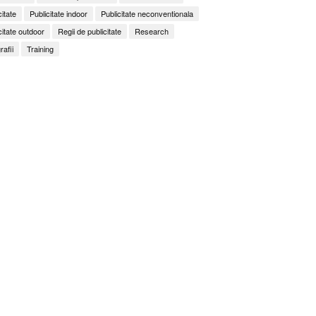
citate
Publicitate indoor
Publicitate neconventionala
citate outdoor
Regii de publicitate
Research
rafii
Training