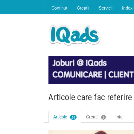
Continut
Creatii
Servicii
Index
Articole care fac referire
Articole
Creatii
Info
24
1