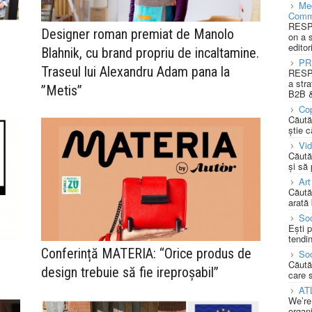
Med
Comm
RESPO
Designer roman premiat de Manolo
on a 
editor
Blahnik, cu brand propriu de incaltamine.
PR
Traseul lui Alexandru Adam pana la
RESPO
a stra
”Metis”
B2B &
Cop
Căută
știe c
Vi
Căută
și să
Art
Căută
arată 
Soc
Ești 
tendin
Conferință MATERIA: “Orice produs de
Soc
Căută
design trebuie să fie ireproșabil”
care 
AT
We’re
organi