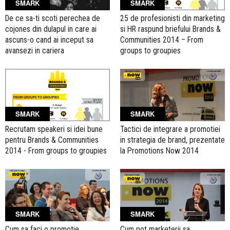
SMARK
SMARK
De ce sa-ti scoti perechea de
25 de profesionisti din marketing
cojones din dulapul in care ai
si HR raspund briefului Brands &
ascuns-o cand ai inceput sa
Communities 2014 – From
avansezi in cariera
groups to groupies
SMARK
SMARK
Recrutam speakeri si idei bune
Tactici de integrare a promotiei
pentru Brands & Communities
in strategia de brand, prezentate
2014 - From groups to groupies
la Promotions Now 2014
SMARK
SMARK
Cum sa faci o promotie
Cum pot marketerii sa