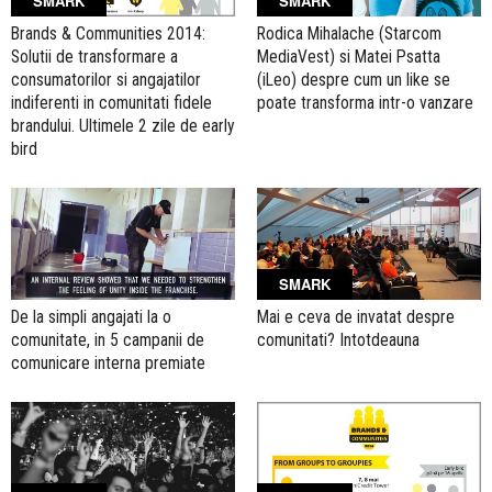
SMARK
SMARK
Brands & Communities 2014:
Rodica Mihalache (Starcom
Solutii de transformare a
MediaVest) si Matei Psatta
consumatorilor si angajatilor
(iLeo) despre cum un like se
indiferenti in comunitati fidele
poate transforma intr-o vanzare
brandului. Ultimele 2 zile de early
bird
SMARK
De la simpli angajati la o
Mai e ceva de invatat despre
comunitate, in 5 campanii de
comunitati? Intotdeauna
comunicare interna premiate