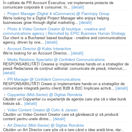
În calitate de PR Account Executive, vei implementa proiecte de
comunicare corporate & consumer, în...
[detalii]
Project Manager (Digital & eCommerce) @ Flaminjoy Group
We're looking for a Digital Project Manager who enjoys helping
businesses grow through digital marketing...
[detalii]
Photo & Video Content Creator @ boutique - creative and
communications agency | Recruited by EPIC Business Human Strategy
Our client is a Bucharest based boutique - creative and communications
agency, driven by one...
[detalii]
Account Director @ Kubis Interactive
We’re looking for an Account Director...
[detalii]
Media Relations Specialist @ Confident Communications
RESPONSABILITĂȚI Crearea și implementarea hands-on a strategiilor de
presă Redactarea de conținut editorial: comunicate de presă, interviuri,...
[detalii]
PR Manager @ Confident Communications
RESPONSABILITĂȚI Creare și implementare hands-on a strategiilor de
comunicare integrată pentru clienți B2B & B2C Implicare activă...
[detalii]
Copywriter (Mid–Senior) @ Digitas România
Căutăm un Copywriter cu experiență de agenție care știe că o idee bună
trebuie să...
[detalii]
Video Content Creator @ Cohn & Jansen
Căutăm un Video Content Creator care să gândească și să producă
content pentru unele dintre...
[detalii]
Art Director (Mid–Senior) @ Digitas România
Căutăm un Art Director care știe că e tare când o idee arată bine, dar...