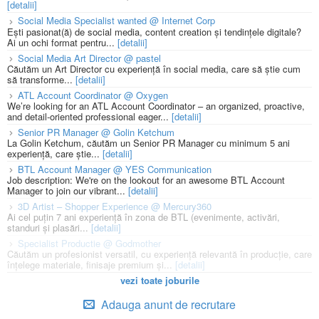
[detalii]
Social Media Specialist wanted @ Internet Corp
Ești pasionat(ă) de social media, content creation și tendințele digitale?
Ai un ochi format pentru...
[detalii]
Social Media Art Director @ pastel
Căutăm un Art Director cu experiență în social media, care să știe cum
să transforme...
[detalii]
ATL Account Coordinator @ Oxygen
We’re looking for an ATL Account Coordinator – an organized, proactive,
and detail-oriented professional eager...
[detalii]
Senior PR Manager @ Golin Ketchum
La Golin Ketchum, căutăm un Senior PR Manager cu minimum 5 ani
experiență, care știe...
[detalii]
BTL Account Manager @ YES Communication
Job description: We're on the lookout for an awesome BTL Account
Manager to join our vibrant...
[detalii]
3D Artist – Shopper Experience @ Mercury360
Ai cel puțin 7 ani experiență în zona de BTL (evenimente, activări,
standuri și plasări...
[detalii]
Specialist Productie @ Godmother
Căutăm un profesionist versatil, cu experiență relevantă în producție, care
înțelege materiale, finisaje premium și...
[detalii]
vezi toate joburile
Adauga anunt de recrutare