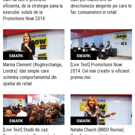
eficienta, de la strategie pana la
directioneze alegerile pe care le
executie: solutii de la
fac consumatorii in retail
Promotions Now 2014
SMARK
SMARK
Marina Clement (#ogilvychange,
[Live Text] Promotions Now
Londra): Idei simple care
2014: Cel mai creativ si eficient
schimba comportamentul din
premiu mic
spatiul de retail
SMARK
SMARK
[Live Text] Studii de caz:
Natalia Chuich (BBDO Russia):