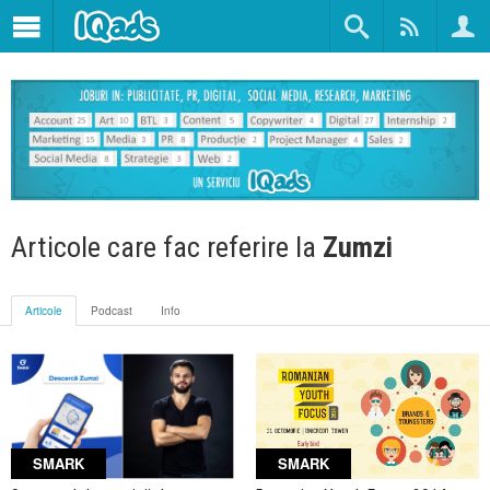
Articole care fac referire la
Zumzi
Articole
Podcast
Info
SMARK
SMARK