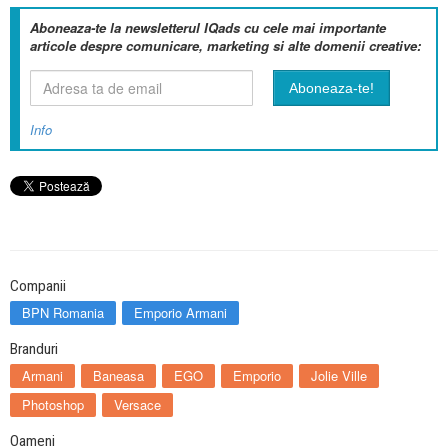
Aboneaza-te la newsletterul IQads cu cele mai importante
articole despre comunicare, marketing si alte domenii creative:
Info
Companii
BPN Romania
Emporio Armani
Branduri
Armani
Baneasa
EGO
Emporio
Jolie Ville
Photoshop
Versace
Oameni