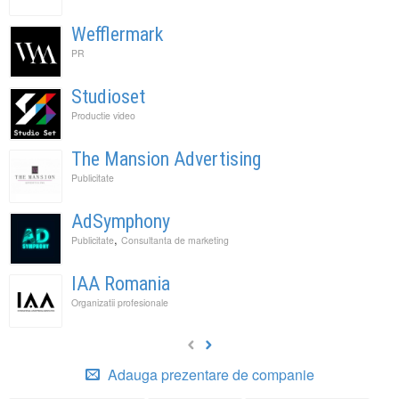
Wefflermark
PR
Studioset
Productie video
The Mansion Advertising
Publicitate
AdSymphony
,
Publicitate
Consultanta de marketing
IAA Romania
Organizatii profesionale
Adauga prezentare de companie