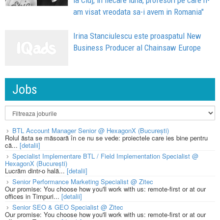
la Cluj, in fiecare luna, profesori pe care n-
am visat vreodata sa-i avem in Romania"
Irina Stanciulescu este proaspatul New
Business Producer al Chainsaw Europe
Jobs
BTL Account Manager Senior @ HexagonX (București)
Rolul ăsta se măsoară în ce nu se vede: proiectele care ies bine pentru
că...
[detalii]
Specialist Implementare BTL / Field Implementation Specialist @
HexagonX (București)
Lucrăm dintr-o hală...
[detalii]
Senior Performance Marketing Specialist @ Zitec
Our promise: You choose how you'll work with us: remote-first or at our
offices in Timpuri...
[detalii]
Senior SEO & GEO Specialist @ Zitec
Our promise: You choose how you'll work with us: remote-first or at our