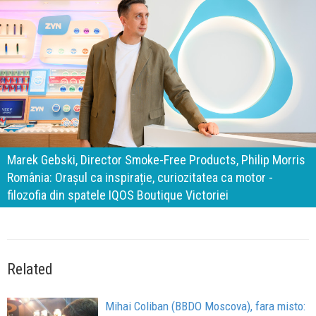
140 de ani de Mercedes-Benz. Ramona Pîrlog: Cel mai
important „test al timpului” este să inovăm constant, dar
cu aceeași responsabilitate față de oameni, siguranță și
calitate
Related
Mihai Coliban (BBDO Moscova), fara misto: