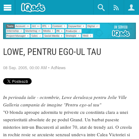
LOWE, PENTRU EGO-UL TAU
08 Sep. 2005, 00:00 AM
•
AdNews
In perioada iulie - octombrie, Lowe deruleaza pentru Jolie Ville
Galleria campania de imagine "Pentru ego-ul tau"
"O blonda aproape adormita te priveste cu constiinta clara a unei
superioritatii absolute de pe podul Grand. Un barbat paseste
misterios intr-un Bucuresti al anilor 70, atat de trendy azi. O creola
in rochie rosie se arcuieste senzual undeva intre Calea Victoriei si