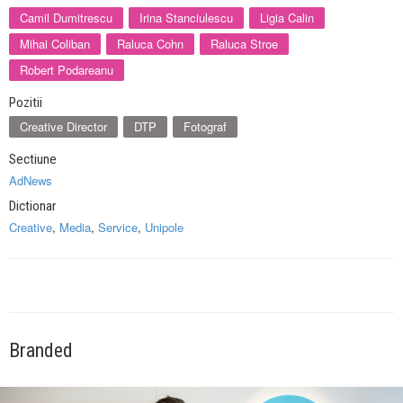
Camil Dumitrescu
Irina Stanciulescu
Ligia Calin
Mihai Coliban
Raluca Cohn
Raluca Stroe
Robert Podareanu
Pozitii
Creative Director
DTP
Fotograf
Sectiune
AdNews
Dictionar
Creative
,
Media
,
Service
,
Unipole
Branded