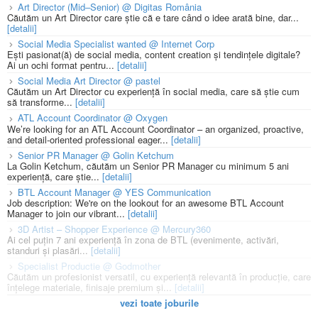
Art Director (Mid–Senior) @ Digitas România
Căutăm un Art Director care știe că e tare când o idee arată bine, dar...
[detalii]
Social Media Specialist wanted @ Internet Corp
Ești pasionat(ă) de social media, content creation și tendințele digitale?
Ai un ochi format pentru...
[detalii]
Social Media Art Director @ pastel
Căutăm un Art Director cu experiență în social media, care să știe cum
să transforme...
[detalii]
ATL Account Coordinator @ Oxygen
We’re looking for an ATL Account Coordinator – an organized, proactive,
and detail-oriented professional eager...
[detalii]
Senior PR Manager @ Golin Ketchum
La Golin Ketchum, căutăm un Senior PR Manager cu minimum 5 ani
experiență, care știe...
[detalii]
BTL Account Manager @ YES Communication
Job description: We're on the lookout for an awesome BTL Account
Manager to join our vibrant...
[detalii]
3D Artist – Shopper Experience @ Mercury360
Ai cel puțin 7 ani experiență în zona de BTL (evenimente, activări,
standuri și plasări...
[detalii]
Specialist Productie @ Godmother
Căutăm un profesionist versatil, cu experiență relevantă în producție, care
înțelege materiale, finisaje premium și...
[detalii]
vezi toate joburile