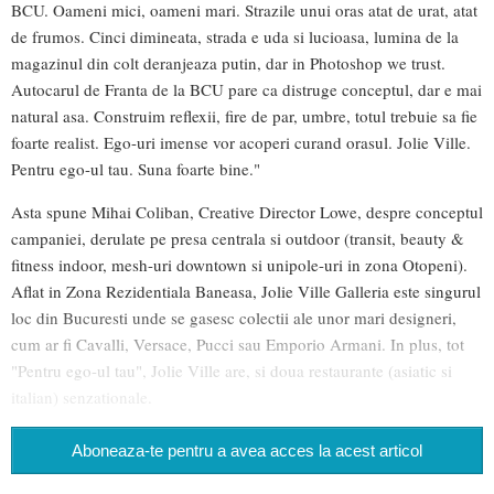
BCU. Oameni mici, oameni mari. Strazile unui oras atat de urat, atat
de frumos. Cinci dimineata, strada e uda si lucioasa, lumina de la
magazinul din colt deranjeaza putin, dar in Photoshop we trust.
Autocarul de Franta de la BCU pare ca distruge conceptul, dar e mai
natural asa. Construim reflexii, fire de par, umbre, totul trebuie sa fie
foarte realist. Ego-uri imense vor acoperi curand orasul. Jolie Ville.
Pentru ego-ul tau. Suna foarte bine."
Asta spune Mihai Coliban, Creative Director Lowe, despre conceptul
campaniei, derulate pe presa centrala si outdoor (transit, beauty &
fitness indoor, mesh-uri downtown si unipole-uri in zona Otopeni).
Aflat in Zona Rezidentiala Baneasa, Jolie Ville Galleria este singurul
loc din Bucuresti unde se gasesc colectii ale unor mari designeri,
cum ar fi Cavalli, Versace, Pucci sau Emporio Armani. In plus, tot
"Pentru ego-ul tau", Jolie Ville are, si doua restaurante (asiatic si
italian) senzationale.
Aboneaza-te pentru a avea acces la acest articol