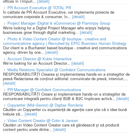
offices in Timpuri...
[detalii]
PR Account Executive @ TOTAL PR
În calitate de PR Account Executive, vei implementa proiecte de
comunicare corporate & consumer, în...
[detalii]
Project Manager (Digital & eCommerce) @ Flaminjoy Group
We're looking for a Digital Project Manager who enjoys helping
businesses grow through digital marketing...
[detalii]
Photo & Video Content Creator @ boutique - creative and
communications agency | Recruited by EPIC Business Human Strategy
Our client is a Bucharest based boutique - creative and communications
agency, driven by one...
[detalii]
Account Director @ Kubis Interactive
We’re looking for an Account Director...
[detalii]
Media Relations Specialist @ Confident Communications
RESPONSABILITĂȚI Crearea și implementarea hands-on a strategiilor de
presă Redactarea de conținut editorial: comunicate de presă, interviuri,...
[detalii]
PR Manager @ Confident Communications
RESPONSABILITĂȚI Creare și implementare hands-on a strategiilor de
comunicare integrată pentru clienți B2B & B2C Implicare activă...
[detalii]
Copywriter (Mid–Senior) @ Digitas România
Căutăm un Copywriter cu experiență de agenție care știe că o idee bună
trebuie să...
[detalii]
Video Content Creator @ Cohn & Jansen
Căutăm un Video Content Creator care să gândească și să producă
content pentru unele dintre...
[detalii]