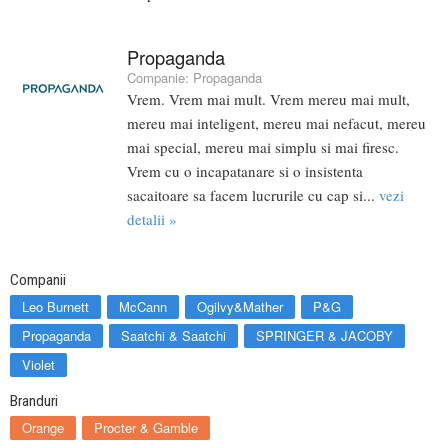
Propaganda
Companie:
Propaganda
Vrem. Vrem mai mult. Vrem mereu mai mult,
mereu mai inteligent, mereu mai nefacut, mereu
mai special, mereu mai simplu si mai firesc.
Vrem cu o incapatanare si o insistenta
sacaitoare sa facem lucrurile cu cap si...
vezi
detalii »
Companii
Leo Burnett
McCann
Ogilvy&Mather
P&G
Propaganda
Saatchi & Saatchi
SPRINGER & JACOBY
Violet
Branduri
Orange
Procter & Gamble