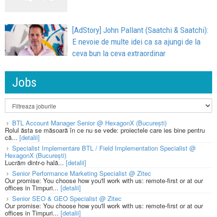
[AdStory] John Pallant (Saatchi & Saatchi):
E nevoie de multe idei ca sa ajungi de la
ceva bun la ceva extraordinar
Jobs
BTL Account Manager Senior @ HexagonX (București)
Rolul ăsta se măsoară în ce nu se vede: proiectele care ies bine pentru
că...
[detalii]
Specialist Implementare BTL / Field Implementation Specialist @
HexagonX (București)
Lucrăm dintr-o hală...
[detalii]
Senior Performance Marketing Specialist @ Zitec
Our promise: You choose how you'll work with us: remote-first or at our
offices in Timpuri...
[detalii]
Senior SEO & GEO Specialist @ Zitec
Our promise: You choose how you'll work with us: remote-first or at our
offices in Timpuri...
[detalii]