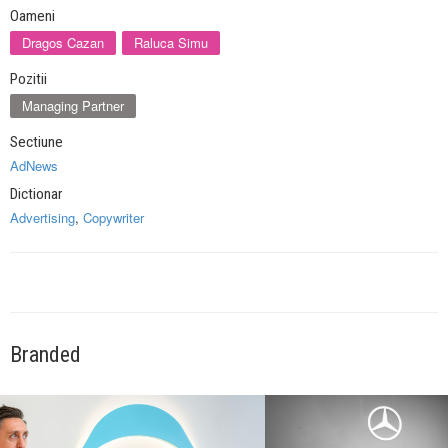
Oameni
Dragos Cazan
Raluca Simu
Pozitii
Managing Partner
Sectiune
AdNews
Dictionar
Advertising
,
Copywriter
Branded