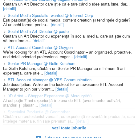
Căutăm un Art Director care știe că e tare când o idee arată bine, dar...
[detalii]
Social Media Specialist wanted @ Internet Corp
Ești pasionat(ă) de social media, content creation și tendințele digitale?
Ai un ochi format pentru...
[detalii]
Social Media Art Director @ pastel
Căutăm un Art Director cu experiență în social media, care să știe cum
să transforme...
[detalii]
ATL Account Coordinator @ Oxygen
We’re looking for an ATL Account Coordinator – an organized, proactive,
and detail-oriented professional eager...
[detalii]
Senior PR Manager @ Golin Ketchum
La Golin Ketchum, căutăm un Senior PR Manager cu minimum 5 ani
experiență, care știe...
[detalii]
BTL Account Manager @ YES Communication
Job description: We're on the lookout for an awesome BTL Account
Manager to join our vibrant...
[detalii]
3D Artist – Shopper Experience @ Mercury360
Ai cel puțin 7 ani experiență în zona de BTL (evenimente, activări,
standuri și plasări...
[detalii]
Specialist Productie @ Godmother
Căutăm un profesionist versatil, cu experiență relevantă în producție, care
înțelege materiale, finisaje premium și...
[detalii]
vezi toate joburile