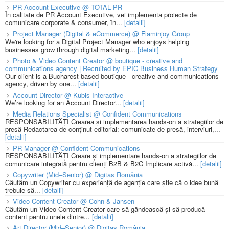
PR Account Executive @ TOTAL PR
În calitate de PR Account Executive, vei implementa proiecte de
comunicare corporate & consumer, în...
[detalii]
Project Manager (Digital & eCommerce) @ Flaminjoy Group
We're looking for a Digital Project Manager who enjoys helping
businesses grow through digital marketing...
[detalii]
Photo & Video Content Creator @ boutique - creative and
communications agency | Recruited by EPIC Business Human Strategy
Our client is a Bucharest based boutique - creative and communications
agency, driven by one...
[detalii]
Account Director @ Kubis Interactive
We’re looking for an Account Director...
[detalii]
Media Relations Specialist @ Confident Communications
RESPONSABILITĂȚI Crearea și implementarea hands-on a strategiilor de
presă Redactarea de conținut editorial: comunicate de presă, interviuri,...
[detalii]
PR Manager @ Confident Communications
RESPONSABILITĂȚI Creare și implementare hands-on a strategiilor de
comunicare integrată pentru clienți B2B & B2C Implicare activă...
[detalii]
Copywriter (Mid–Senior) @ Digitas România
Căutăm un Copywriter cu experiență de agenție care știe că o idee bună
trebuie să...
[detalii]
Video Content Creator @ Cohn & Jansen
Căutăm un Video Content Creator care să gândească și să producă
content pentru unele dintre...
[detalii]
Art Director (Mid–Senior) @ Digitas România