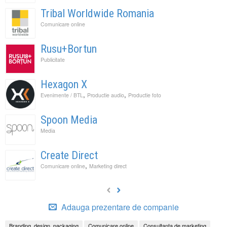
Tribal Worldwide Romania
Comunicare online
Rusu+Bortun
Publicitate
Hexagon X
,
,
Evenimente / BTL
Productie audio
Productie foto
Spoon Media
Media
Create Direct
,
Comunicare online
Marketing direct
Adauga prezentare de companie
Branding, design, packaging
Comunicare online
Consultanta de marketing