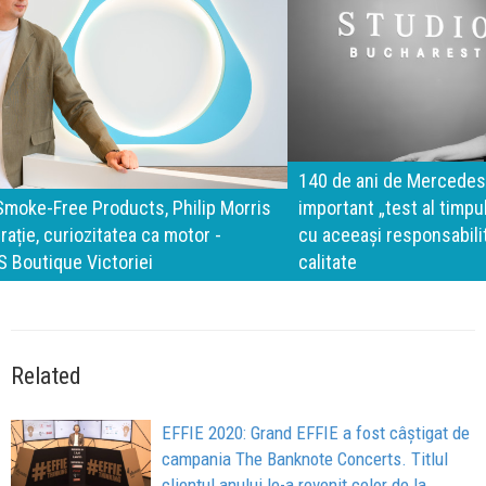
140 de ani de Mercedes-Benz. Ramona Pîrlog: Cel mai
important „test al timpului” este să inovăm constant, dar
cu aceeași responsabilitate față de oameni, siguranță și
calitate
Related
EFFIE 2020: Grand EFFIE a fost câştigat de
campania The Banknote Concerts. Titlul
clientul anului le-a revenit celor de la