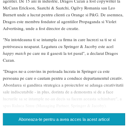
agentiei. De 15 ani in industrie, Dragos Cazan a fost copywriter la
McCann Erickson, Saatchi & Saatchi, Ogilvy Romania sau Leo
Burnett unde a lucrat pentru clienti ca Orange si P&G. De asemnea,
Dragos este membru fondator al agentiilor Propaganda si Violet
Advertising, unde a fost director de creatie.
"Nu intotdeauna ti se intampla ca firma in care lucrezi sa ti se si
potriveasca neaparat. Legatura cu Springer & Jacoby este acel
happy match
pe care nu il gasesti la tot pasul", a declarat Dragos
Cazan.
"Dragos ne-a convins in perioada lucrata in Springer ca este
persoana pe care o cautam pentru a conduce departamentul creativ.
Abordarea si gandirea strategica a proiectelor se adauga creativitatii
sale indiscutabile - in plus, dorinta de a demonstra si de a face
lucrurile sa se intample ne-au decis sa facem aceasta schimbare", a
spus Raluca Simu (Managing Partner, Springer & Jacoby).
Aboneaza-te pentru a avea acces la acest articol