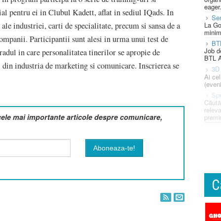
eager
al pentru ei in Clubul Kadett, aflat in sediul IQads. In
Se
ale industriei, carti de specialitate, precum si sansa de a
La Go
minim
companii. Participantii sunt alesi in urma unui test de
BT
Job d
radul in care personalitatea tinerilor se apropie de
BTL A
i din industria de marketing si comunicare. Inscrierea se
3D 
Ai ce
(eveni
Spe
Căută
releva
cele mai importante articole despre comunicare,
premi
C