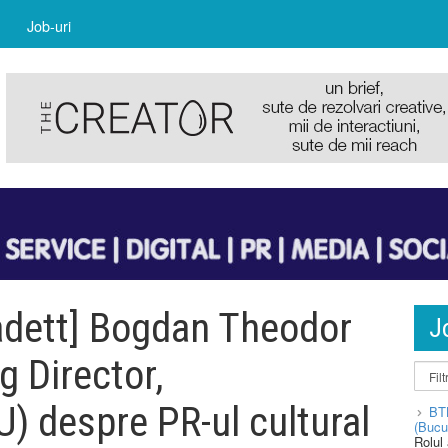
Job-uri
adett] Bogdan Theodor
J
 Director,
despre PR-ul cultural
BT
(Bucu
Rolul