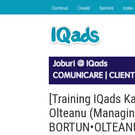
Continut
Creatii
Servicii
Index
[Training IQads K
Olteanu (Managing
BORTUN•OLTEANU) 