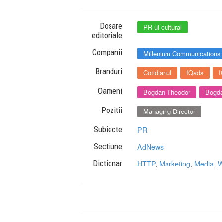
Dosare
PR-ul cultural
editoriale
Companii
Millenium Communications
Branduri
Cotidianul
IQads
I
Oameni
Bogdan Theodor
Bogda
Pozitii
Managing Director
Subiecte
PR
Sectiune
AdNews
Dictionar
HTTP
,
Marketing
,
Media
,