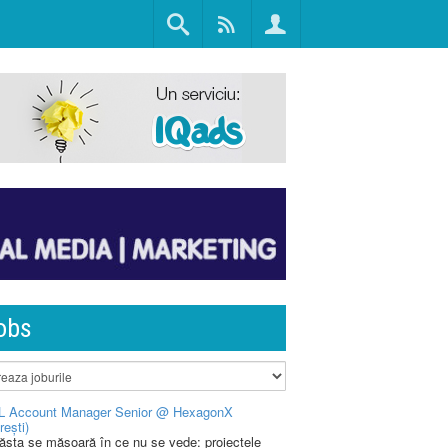
obs
L Account Manager Senior @ HexagonX
rești)
 ăsta se măsoară în ce nu se vede: proiectele