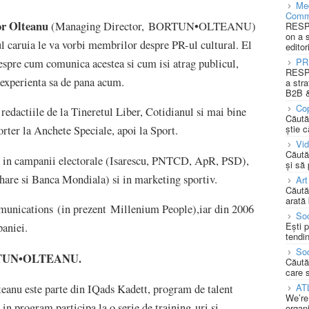
Med
Comm
r Olteanu
(Managing Director, BORTUN•OLTEANU)
RESPO
on a 
ul caruia le va vorbi membrilor despre PR-ul cultural. El
editor
PR
 despre cum comunica acestea si cum isi atrag publicul,
RESPO
 experienta sa de pana acum.
a stra
B2B &
Cop
redactiile de la Tineretul Liber, Cotidianul si mai bine
Căută
știe c
orter la Anchete Speciale, apoi la Sport.
Vi
Căută
ie, in campanii electorale (Isarescu, PNTCD, ApR, PSD),
și să
Phare si Banca Mondiala) si in marketing sportiv.
Art
Căută
arată 
munications (in prezent Millenium People),iar din 2006
Soc
Ești 
aniei.
tendin
Soc
UN•OLTEANU.
Căută
care 
AT
eanu este parte din IQads Kadett, program de talent
We’re
in program participa la o serie de training-uri si
organi