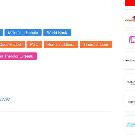
Millenium People
World Bank
Qads Kadett
PSD
Romania Libera
Tineretul Liber
n Theodor Olteanu
WWW