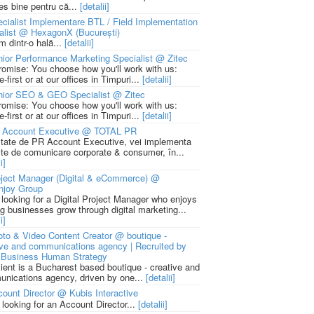
ies bine pentru că...
[detalii]
cialist Implementare BTL / Field Implementation
alist @ HexagonX (București)
m dintr-o hală...
[detalii]
ior Performance Marketing Specialist @ Zitec
romise: You choose how you'll work with us:
-first or at our offices in Timpuri...
[detalii]
nior SEO & GEO Specialist @ Zitec
romise: You choose how you'll work with us:
-first or at our offices in Timpuri...
[detalii]
 Account Executive @ TOTAL PR
litate de PR Account Executive, vei implementa
cte de comunicare corporate & consumer, în...
i]
ject Manager (Digital & eCommerce) @
njoy Group
 looking for a Digital Project Manager who enjoys
ng businesses grow through digital marketing...
i]
to & Video Content Creator @ boutique -
ive and communications agency | Recruited by
Business Human Strategy
lient is a Bucharest based boutique - creative and
nications agency, driven by one...
[detalii]
ount Director @ Kubis Interactive
 looking for an Account Director...
[detalii]