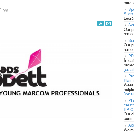
care 
Spe
Pirva
Speci
Lucră
Sen
Our p
remote
Se
Our p
remote
PR
În ca
proie
[detali
Pro
Flami
We're
helpi
[detali
Pho
creat
EPIC 
Our c
commu
Acc
We’re