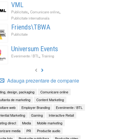
VML
,
,
Publicitate
Comunicare online
Publicitate internationala
Friends\TBWA
Publicitate
Universum Events
,
Evenimente / BTL
Training
Adauga prezentare de companie
ing, design, packaging
Comunicare online
ltanta de marketing
Content Marketing
oltare web
Employer Branding
Evenimente / BTL
iential Marketing
Gaming
Interactive Retail
ting direct
Media
Mobile marketing
orizare media
PR
Productie audio
ctie foto
Productie publicitara
Productie video