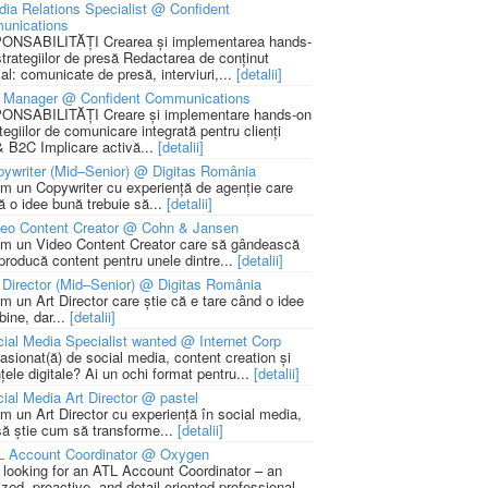
ia Relations Specialist @ Confident
unications
NSABILITĂȚI Crearea și implementarea hands-
strategiilor de presă Redactarea de conținut
ial: comunicate de presă, interviuri,...
[detalii]
 Manager @ Confident Communications
NSABILITĂȚI Creare și implementare hands-on
tegiilor de comunicare integrată pentru clienți
 B2C Implicare activă...
[detalii]
ywriter (Mid–Senior) @ Digitas România
m un Copywriter cu experiență de agenție care
ă o idee bună trebuie să...
[detalii]
deo Content Creator @ Cohn & Jansen
m un Video Content Creator care să gândească
 producă content pentru unele dintre...
[detalii]
 Director (Mid–Senior) @ Digitas România
m un Art Director care știe că e tare când o idee
bine, dar...
[detalii]
ial Media Specialist wanted @ Internet Corp
pasionat(ă) de social media, content creation și
țele digitale? Ai un ochi format pentru...
[detalii]
ial Media Art Director @ pastel
m un Art Director cu experiență în social media,
să știe cum să transforme...
[detalii]
L Account Coordinator @ Oxygen
 looking for an ATL Account Coordinator – an
zed, proactive, and detail-oriented professional