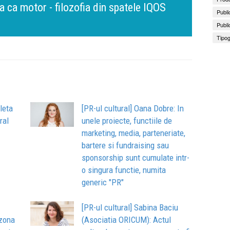
nt, dar cu aceeași responsabilitate față
Bring 
Brandu
Busin
Publi
apart
comun
Publi
Tipog
leta
[PR-ul cultural] Oana Dobre: In
ral
unele proiecte, functiile de
marketing, media, parteneriate,
bartere si fundraising sau
sponsorship sunt cumulate intr-
o singura functie, numita
generic "PR"
[PR-ul cultural] Sabina Baciu
 zona
(Asociatia ORICUM): Actul