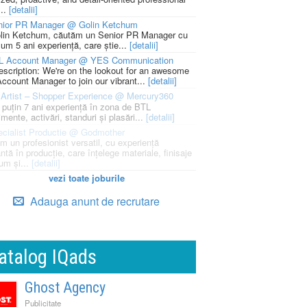
...
[detalii]
nior PR Manager @ Golin Ketchum
lin Ketchum, căutăm un Senior PR Manager cu
um 5 ani experiență, care știe...
[detalii]
L Account Manager @ YES Communication
escription: We're on the lookout for an awesome
ccount Manager to join our vibrant...
[detalii]
Artist – Shopper Experience @ Mercury360
l puțin 7 ani experiență în zona de BTL
mente, activări, standuri și plasări...
[detalii]
cialist Productie @ Godmother
m un profesionist versatil, cu experiență
ntă în producție, care înțelege materiale, finisaje
um și...
[detalii]
vezi toate joburile
Adauga anunt de recrutare
atalog IQads
Ghost Agency
Publicitate