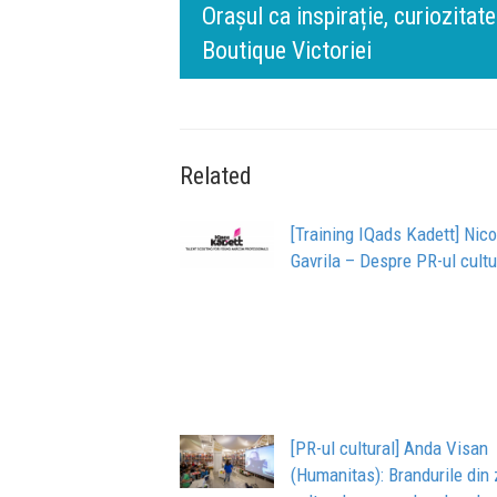
n spatele IQOS
l BT Visa: A NEW
timpului” este să inovăm consta
de oameni, siguranță și calitate
Related
[Training IQads Kadett] Nico
Gavrila – Despre PR-ul cultu
[PR-ul cultural] Anda Visan
(Humanitas): Brandurile din