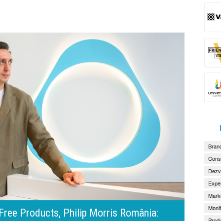
Brand
Consu
Dezv
Exper
Marke
Monit
amona Pîrlog: Cel mai important „test al
Produ