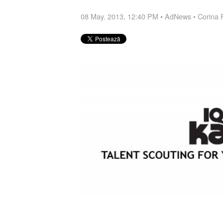
08 May. 2013, 12:40 PM
•
AdNews
•
Corina 