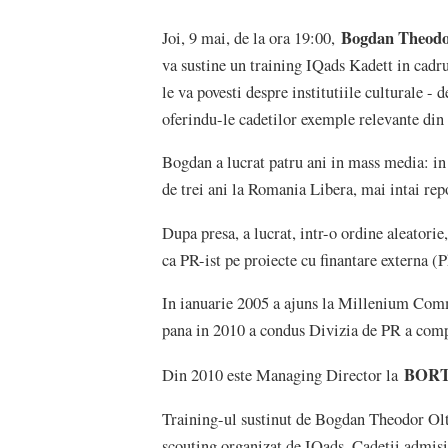
Bogdan Theodo
Joi, 9 mai, de la ora 19:00,
va sustine un training IQads Kadett in cadr
le va povesti despre institutiile culturale -
oferindu-le cadetilor exemple relevante din
Bogdan a lucrat patru ani in mass media: in 
de trei ani la Romania Libera, mai intai rep
Dupa presa, a lucrat, intr-o ordine aleator
ca PR-ist pe proiecte cu finantare externa (
In ianuarie 2005 a ajuns la Millenium Com
pana in 2010 a condus Divizia de PR a comp
BORT
Din 2010 este Managing Director la
Training-ul sustinut de Bogdan Theodor Olt
scouting organizat de IQads. Cadetii admisi 