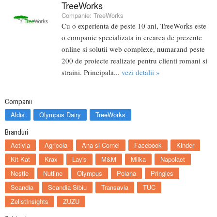
TreeWorks
Companie:
TreeWorks
Cu o experienta de peste 10 ani, TreeWorks este
o companie specializata in crearea de prezente
online si solutii web complexe, numarand peste
200 de proiecte realizate pentru clienti romani si
straini. Principala...
vezi detalii »
Companii
Aldis
Olympus Dairy
TreeWorks
Branduri
Activia
Agricola
Ana si Cornel
Facebook
Kinder
Kit Kat
Krax
Lay's
M&M
Milka
Napolact
Nestle
Nutline
Olympus
Poiana
Pringles
Scandia
Scandia Sibiu
Transavia
TUC
ZelistInsights
ZUZU