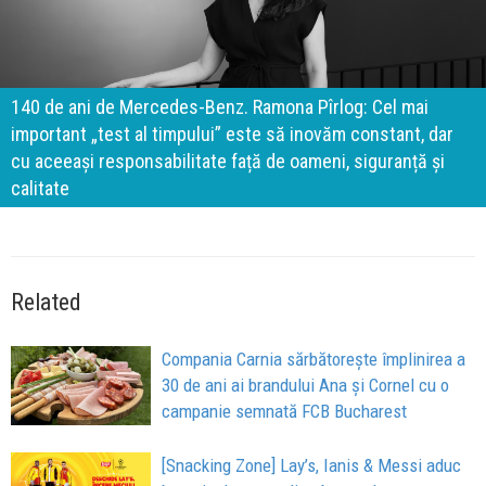
140 de ani de Mercedes-Benz. Ramona Pîrlog: Cel mai
important „test al timpului” este să inovăm constant, dar
cu aceeași responsabilitate față de oameni, siguranță și
calitate
Related
Compania Carnia sărbătorește împlinirea a
30 de ani ai brandului Ana și Cornel cu o
campanie semnată FCB Bucharest
[Snacking Zone] Lay’s, Ianis & Messi aduc