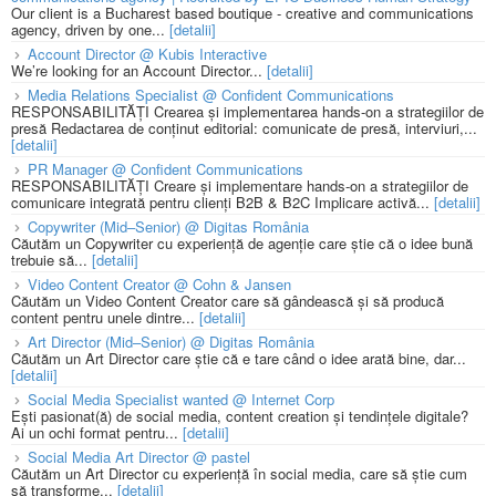
Our client is a Bucharest based boutique - creative and communications
agency, driven by one...
[detalii]
Account Director @ Kubis Interactive
We’re looking for an Account Director...
[detalii]
Media Relations Specialist @ Confident Communications
RESPONSABILITĂȚI Crearea și implementarea hands-on a strategiilor de
presă Redactarea de conținut editorial: comunicate de presă, interviuri,...
[detalii]
PR Manager @ Confident Communications
RESPONSABILITĂȚI Creare și implementare hands-on a strategiilor de
comunicare integrată pentru clienți B2B & B2C Implicare activă...
[detalii]
Copywriter (Mid–Senior) @ Digitas România
Căutăm un Copywriter cu experiență de agenție care știe că o idee bună
trebuie să...
[detalii]
Video Content Creator @ Cohn & Jansen
Căutăm un Video Content Creator care să gândească și să producă
content pentru unele dintre...
[detalii]
Art Director (Mid–Senior) @ Digitas România
Căutăm un Art Director care știe că e tare când o idee arată bine, dar...
[detalii]
Social Media Specialist wanted @ Internet Corp
Ești pasionat(ă) de social media, content creation și tendințele digitale?
Ai un ochi format pentru...
[detalii]
Social Media Art Director @ pastel
Căutăm un Art Director cu experiență în social media, care să știe cum
să transforme...
[detalii]