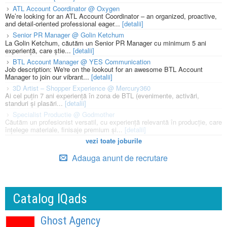
ATL Account Coordinator @ Oxygen
We’re looking for an ATL Account Coordinator – an organized, proactive,
and detail-oriented professional eager...
[detalii]
Senior PR Manager @ Golin Ketchum
La Golin Ketchum, căutăm un Senior PR Manager cu minimum 5 ani
experiență, care știe...
[detalii]
BTL Account Manager @ YES Communication
Job description: We're on the lookout for an awesome BTL Account
Manager to join our vibrant...
[detalii]
3D Artist – Shopper Experience @ Mercury360
Ai cel puțin 7 ani experiență în zona de BTL (evenimente, activări,
standuri și plasări...
[detalii]
Specialist Productie @ Godmother
Căutăm un profesionist versatil, cu experiență relevantă în producție, care
înțelege materiale, finisaje premium și...
[detalii]
vezi toate joburile
Adauga anunt de recrutare
Catalog IQads
Ghost Agency