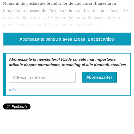
Numarul de postari ale brandurilor de Lactate si Branzeturi a
inregistrat o crestere de 4% fata de luna mai: au fost postate cu 18%
mai multe link-uri si cu 3% mai multe fotografii, insa cu 40% mai
putine statusuri si cu 60% mai putine clipuri video.
Aboneaza-te pentru a avea acces la acest articol
Aboneaza-te la newsletterul IQads cu cele mai importante
articole despre comunicare, marketing si alte domenii creative:
Info