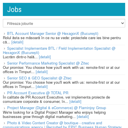
Jobs
BTL Account Manager Senior @ HexagonX (București)
Rolul ăsta se măsoară în ce nu se vede: proiectele care ies bine pentru
că...
[detalii]
Specialist Implementare BTL / Field Implementation Specialist @
HexagonX (București)
Lucrăm dintr-o hală...
[detalii]
Senior Performance Marketing Specialist @ Zitec
Our promise: You choose how you'll work with us: remote-first or at our
offices in Timpuri...
[detalii]
Senior SEO & GEO Specialist @ Zitec
Our promise: You choose how you'll work with us: remote-first or at our
offices in Timpuri...
[detalii]
PR Account Executive @ TOTAL PR
În calitate de PR Account Executive, vei implementa proiecte de
comunicare corporate & consumer, în...
[detalii]
Project Manager (Digital & eCommerce) @ Flaminjoy Group
We're looking for a Digital Project Manager who enjoys helping
businesses grow through digital marketing...
[detalii]
Photo & Video Content Creator @ boutique - creative and
communications agency | Recruited by EPIC Business Human Strategy