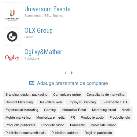
Universum Events
,
Evenimente / BTL
Training
OLX Group
Clienti
Ogilvy&Mather
Publicitate
Adauga prezentare de companie
Branding, design, packaging
Comunicare online
Consultanta de marketing
Content Marketing
Dezvoltare web
Employer Branding
Evenimente / BTL
Experiential Marketing
Gaming
Interactive Retail
Marketing direct
Media
Mobile marketing
Monitorizare media
PR
Productie audio
Productie foto
Productie publicitara
Productie video
Publicitate
Publicitate indoor
Publicitate neconventionala
Publicitate outdoor
Regii de publicitate