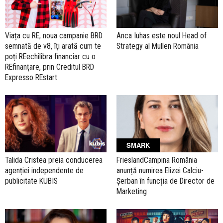
Viața cu RE, noua campanie BRD
Anca Iuhas este noul Head of
semnată de v8, îți arată cum te
Strategy al Mullen România
poți REechilibra financiar cu o
REfinanțare, prin Creditul BRD
Expresso REstart
SMARK
Talida Cristea preia conducerea
FrieslandCampina România
agenției independente de
anunță numirea Elizei Calciu-
publicitate KUBIS
Șerban în funcția de Director de
Marketing