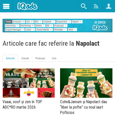
Articole care fac referire la
Napolact
Articole
Creatii
Podcast
Info
Vaaai, ooof și zen în TOP
Cohn&Jansen și Napolact dau
ADC*RO martie 2026
“liber la pofte” cu noul iaurt
Pofticios