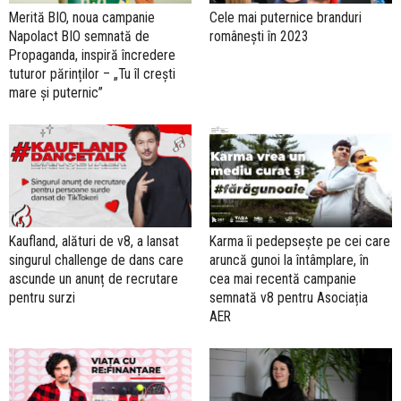
Merită BIO, noua campanie
Cele mai puternice branduri
Napolact BIO semnată de
românești în 2023
Propaganda, inspiră încredere
tuturor părinților – „Tu îl crești
mare și puternic”
Kaufland, alături de v8, a lansat
Karma îi pedepsește pe cei care
singurul challenge de dans care
aruncă gunoi la întâmplare, în
ascunde un anunț de recrutare
cea mai recentă campanie
pentru surzi
semnată v8 pentru Asociația
AER