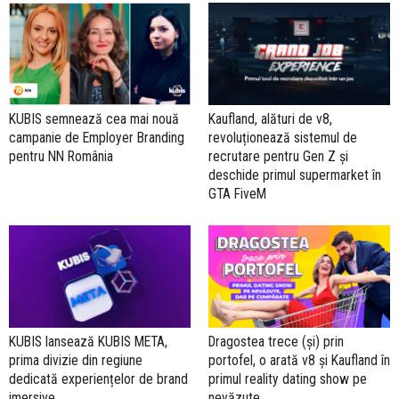
KUBIS semnează cea mai nouă
Kaufland, alături de v8,
campanie de Employer Branding
revoluționează sistemul de
pentru NN România
recrutare pentru Gen Z și
deschide primul supermarket în
GTA FiveM
KUBIS lansează KUBIS META,
Dragostea trece (și) prin
prima divizie din regiune
portofel, o arată v8 și Kaufland în
dedicată experiențelor de brand
primul reality dating show pe
imersive
nevăzute