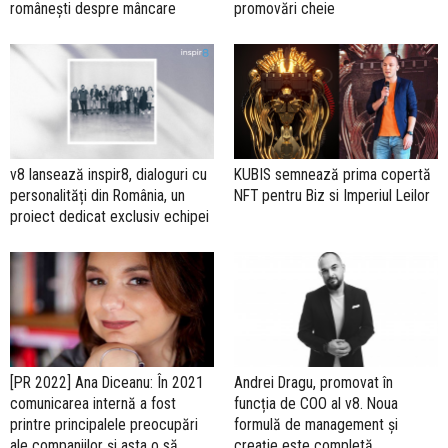
românești despre mâncare
promovări cheie
v8 lansează inspir8, dialoguri cu
KUBIS semnează prima copertă
personalități din România, un
NFT pentru Biz si Imperiul Leilor
proiect dedicat exclusiv echipei
[PR 2022] Ana Diceanu: În 2021
Andrei Dragu, promovat în
comunicarea internă a fost
funcția de COO al v8. Noua
printre principalele preocupări
formulă de management și
ale companiilor și asta o să
creație este completă