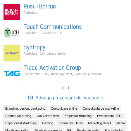
Rusu+Bortun
Publicitate
Touch Communications
,
Publicitate
Evenimente / BTL
Syntropy
,
Publicitate
Comunicare online
Trade Activation Group
,
,
Evenimente / BTL
Marketing direct
Productie publicitara
Adauga prezentare de companie
Branding, design, packaging
Comunicare online
Consultanta de marketing
Content Marketing
Dezvoltare web
Employer Branding
Evenimente / BTL
Experiential Marketing
Gaming
Interactive Retail
Marketing direct
Media
Mobile marketing
Monitorizare media
PR
Productie audio
Productie foto