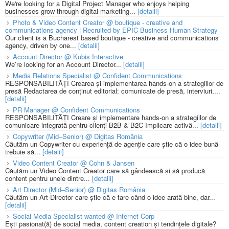
We're looking for a Digital Project Manager who enjoys helping
businesses grow through digital marketing...
[detalii]
Photo & Video Content Creator @ boutique - creative and
communications agency | Recruited by EPIC Business Human Strategy
Our client is a Bucharest based boutique - creative and communications
agency, driven by one...
[detalii]
Account Director @ Kubis Interactive
We’re looking for an Account Director...
[detalii]
Media Relations Specialist @ Confident Communications
RESPONSABILITĂȚI Crearea și implementarea hands-on a strategiilor de
presă Redactarea de conținut editorial: comunicate de presă, interviuri,...
[detalii]
PR Manager @ Confident Communications
RESPONSABILITĂȚI Creare și implementare hands-on a strategiilor de
comunicare integrată pentru clienți B2B & B2C Implicare activă...
[detalii]
Copywriter (Mid–Senior) @ Digitas România
Căutăm un Copywriter cu experiență de agenție care știe că o idee bună
trebuie să...
[detalii]
Video Content Creator @ Cohn & Jansen
Căutăm un Video Content Creator care să gândească și să producă
content pentru unele dintre...
[detalii]
Art Director (Mid–Senior) @ Digitas România
Căutăm un Art Director care știe că e tare când o idee arată bine, dar...
[detalii]
Social Media Specialist wanted @ Internet Corp
Ești pasionat(ă) de social media, content creation și tendințele digitale?