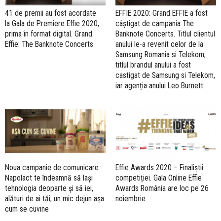
41 de premii au fost acordate
EFFIE 2020: Grand EFFIE a fost
la Gala de Premiere Effie 2020,
câştigat de campania The
prima în format digital. Grand
Banknote Concerts. Titlul clientul
Effie: The Banknote Concerts
anului le-a revenit celor de la
Samsung Romania si Telekom,
titlul brandul anului a fost
castigat de Samsung si Telekom,
iar agenția anului Leo Burnett
Noua campanie de comunicare
Effie Awards 2020 – Finaliștii
Napolact te îndeamnă să lași
competiției. Gala Online Effie
tehnologia deoparte și să iei,
Awards România are loc pe 26
alături de ai tăi, un mic dejun așa
noiembrie
cum se cuvine