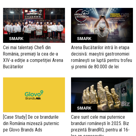
SMARK
SMARK
Cei mai talentați Chefi din
Arena Bucătarilor intră în etapa
România, premiați la cea de-a
decisivă: maeștrii gastronomiei
XIV-a ediție a competiției Arena
românești se luptă pentru trofeu
Bucătarilor
și premii de 80.000 de lei
SMARK
[Case Study] De ce brandurile
Care sunt cele mai puternice
din România mizează puternic
branduri românești în 2025. Biz
pe Glovo Brands Ads
prezintă BrandRO, pentru al 16-