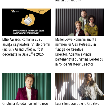
lea an consecutiv
Effie Awards Romania 2025
MullenLowe România anunță
anunță caștigătorii. 51 de premii
numirea lui Alex Petrescu în
(inclusiv Grand Effie) au fost
funcția de Creative
decernate la Gala Effie 2025
Director. Agenția extinde
parteneriatul cu Simina Leotescu
în rol de Strategy Director
Cristiana Belodan se reîntoarce
Laura Ionescu devine Creative