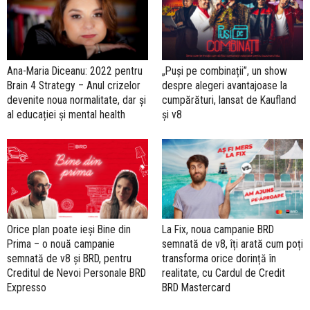
Ana-Maria Diceanu: 2022 pentru
„Puși pe combinații”, un show
Brain 4 Strategy – Anul crizelor
despre alegeri avantajoase la
devenite noua normalitate, dar și
cumpărături, lansat de Kaufland
al educației și mental health
și v8
Orice plan poate ieși Bine din
La Fix, noua campanie BRD
Prima – o nouă campanie
semnată de v8, îți arată cum poți
semnată de v8 și BRD, pentru
transforma orice dorință în
Creditul de Nevoi Personale BRD
realitate, cu Cardul de Credit
Expresso
BRD Mastercard