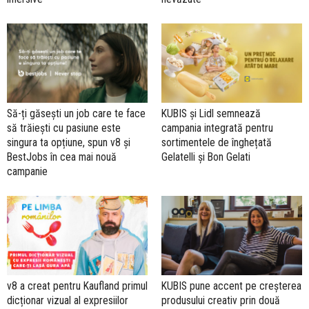
Să-ți găsești un job care te face
KUBIS și Lidl semnează
să trăiești cu pasiune este
campania integrată pentru
singura ta opțiune, spun v8 și
sortimentele de înghețată
BestJobs în cea mai nouă
Gelatelli și Bon Gelati
campanie
v8 a creat pentru Kaufland primul
KUBIS pune accent pe creșterea
dicționar vizual al expresiilor
produsului creativ prin două