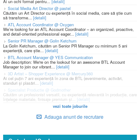
Ai un ochi format pentru...
[detalii]
Social Media Art Director @ pastel
Căutăm un Art Director cu experiență în social media, care să știe cum
să transforme...
[detalii]
ATL Account Coordinator @ Oxygen
We’re looking for an ATL Account Coordinator – an organized, proactive,
and detail-oriented professional eager...
[detalii]
Senior PR Manager @ Golin Ketchum
La Golin Ketchum, căutăm un Senior PR Manager cu minimum 5 ani
experiență, care știe...
[detalii]
BTL Account Manager @ YES Communication
Job description: We're on the lookout for an awesome BTL Account
Manager to join our vibrant...
[detalii]
3D Artist – Shopper Experience @ Mercury360
Ai cel puțin 7 ani experiență în zona de BTL (evenimente, activări,
standuri și plasări...
[detalii]
Specialist Productie @ Godmother
Căutăm un profesionist versatil, cu experiență relevantă în producție, care
înțelege materiale, finisaje premium și...
[detalii]
vezi toate joburile
Adauga anunt de recrutare