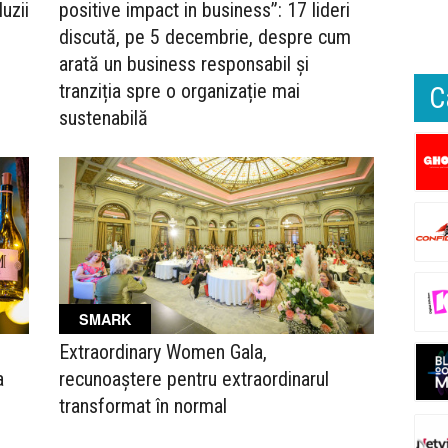
uzii
positive impact in business”: 17 lideri
discută, pe 5 decembrie, despre cum
arată un business responsabil și
tranziția spre o organizație mai
C
sustenabilă
SMARK
Extraordinary Women Gala,
a
recunoaștere pentru extraordinarul
transformat în normal