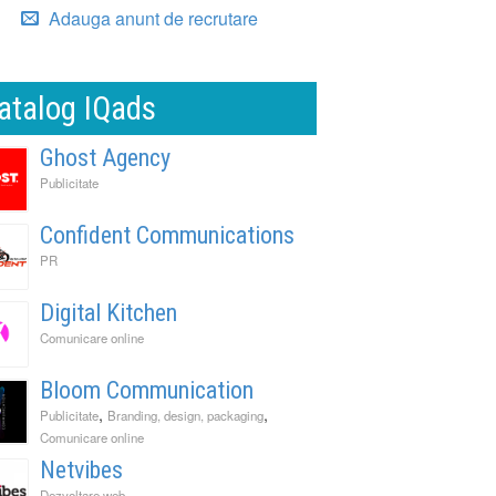
Adauga anunt de recrutare
atalog IQads
Ghost Agency
Publicitate
Confident Communications
PR
Digital Kitchen
Comunicare online
Bloom Communication
,
,
Publicitate
Branding, design, packaging
Comunicare online
Netvibes
Dezvoltare web