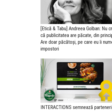
[Etică & Tabu] Andreea Golban: Nu c
că publicitatea are păcate, din princi
Are doar păcătoși, pe care eu îi nu
impostori
INTERACTIONS semnează parteneri