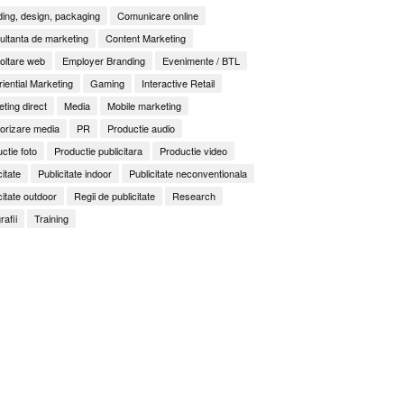
ing, design, packaging
Comunicare online
ltanta de marketing
Content Marketing
oltare web
Employer Branding
Evenimente / BTL
iential Marketing
Gaming
Interactive Retail
ting direct
Media
Mobile marketing
orizare media
PR
Productie audio
ctie foto
Productie publicitara
Productie video
citate
Publicitate indoor
Publicitate neconventionala
citate outdoor
Regii de publicitate
Research
rafii
Training