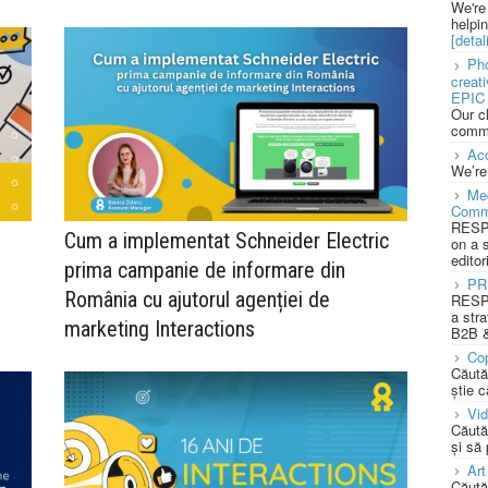
We're
helpi
[detali
Pho
creat
EPIC 
Our c
commu
Acc
We’re
Med
Comm
RESPO
Cum a implementat Schneider Electric
on a 
editor
prima campanie de informare din
PR
România cu ajutorul agenției de
RESPO
a stra
marketing Interactions
B2B &
Cop
Căută
știe c
Vi
Căută
și să
Art
Căută