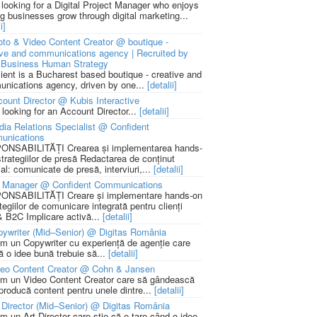
 looking for a Digital Project Manager who enjoys
ng businesses grow through digital marketing...
i]
to & Video Content Creator @ boutique -
ive and communications agency | Recruited by
Business Human Strategy
lient is a Bucharest based boutique - creative and
nications agency, driven by one...
[detalii]
ount Director @ Kubis Interactive
 looking for an Account Director...
[detalii]
ia Relations Specialist @ Confident
unications
NSABILITĂȚI Crearea și implementarea hands-
strategiilor de presă Redactarea de conținut
ial: comunicate de presă, interviuri,...
[detalii]
 Manager @ Confident Communications
NSABILITĂȚI Creare și implementare hands-on
tegiilor de comunicare integrată pentru clienți
 B2C Implicare activă...
[detalii]
ywriter (Mid–Senior) @ Digitas România
m un Copywriter cu experiență de agenție care
ă o idee bună trebuie să...
[detalii]
deo Content Creator @ Cohn & Jansen
m un Video Content Creator care să gândească
 producă content pentru unele dintre...
[detalii]
 Director (Mid–Senior) @ Digitas România
m un Art Director care știe că e tare când o idee