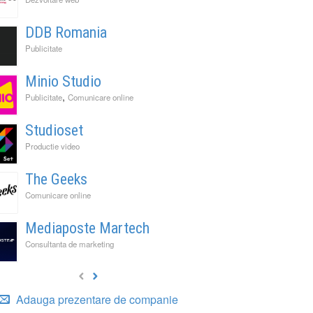
DDB Romania
Publicitate
Minio Studio
,
Publicitate
Comunicare online
Studioset
Productie video
The Geeks
Comunicare online
Mediaposte Martech
Consultanta de marketing
Adauga prezentare de companie