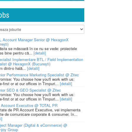
obs
L Account Manager Senior @ HexagonX
rești)
 ăsta se măsoară în ce nu se vede: proiectele
ies bine pentru că...
[detalii]
cialist Implementare BTL / Field Implementation
alist @ HexagonX (București)
m dintr-o hală...
[detalii]
ior Performance Marketing Specialist @ Zitec
romise: You choose how you'll work with us:
-first or at our offices in Timpuri...
[detalii]
nior SEO & GEO Specialist @ Zitec
romise: You choose how you'll work with us:
-first or at our offices in Timpuri...
[detalii]
 Account Executive @ TOTAL PR
litate de PR Account Executive, vei implementa
cte de comunicare corporate & consumer, în...
i]
ject Manager (Digital & eCommerce) @
njoy Group