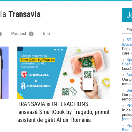
 la
Transavia
J
Podcast
Info
5
1
BT
(Bucu
Rolul
care 
Spe
Speci
Lucră
Sen
Our p
remote
Se
Our p
remote
TRANSAVIA și INTERACTIONS
PR
În ca
lansează SmartCook by Fragedo, primul
proie
[detali
asistent de gătit AI din România
Pro
Flami