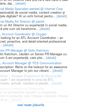
bine, dar...
[detalii]
ial Media Specialist wanted @ Internet Corp
pasionat(ă) de social media, content creation și
țele digitale? Ai un ochi format pentru...
[detalii]
ial Media Art Director @ pastel
m un Art Director cu experiență în social media,
să știe cum să transforme...
[detalii]
L Account Coordinator @ Oxygen
 looking for an ATL Account Coordinator – an
zed, proactive, and detail-oriented professional
...
[detalii]
nior PR Manager @ Golin Ketchum
lin Ketchum, căutăm un Senior PR Manager cu
um 5 ani experiență, care știe...
[detalii]
L Account Manager @ YES Communication
escription: We're on the lookout for an awesome
ccount Manager to join our vibrant...
[detalii]
Artist – Shopper Experience @ Mercury360
l puțin 7 ani experiență în zona de BTL
mente, activări, standuri și plasări...
[detalii]
cialist Productie @ Godmother
m un profesionist versatil, cu experiență
ntă în producție, care înțelege materiale, finisaje
um și...
[detalii]
vezi toate joburile