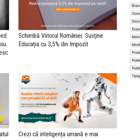
Brand
Consu
Dezv
Exper
red
Schimbă Viitorul României: Susține
Marke
piu.
Educația cu 3,5% din Impozit
Monit
mesc
Produ
Publi
Publi
Tipog
atul
Crezi că inteligența umană e mai