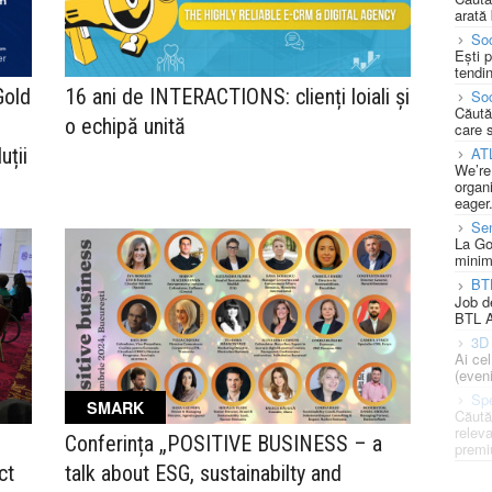
arată 
Soc
Ești 
tendin
Gold
16 ani de INTERACTIONS: clienți loiali și
Soc
Căută
o echipă unită
care 
uții
AT
We’re
organi
eager
Se
La Go
minim
BT
Job d
BTL A
3D 
Ai ce
(eveni
Spe
SMARK
Căută
releva
Conferința „POSITIVE BUSINESS – a
premi
ct
talk about ESG, sustainabilty and