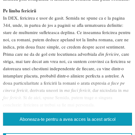
Pe limba fericirii
In DEX, fericirea e usor de gasit. Semida ne spune ca e la pagina
344, unde, in partea de jos a paginii se afla urmatoarea definitie:
stare de multumire sufleteasca deplina. Ce inseamna fericirea pentru
noi, ca romani, putem deduce apeland tot la limba romana, care ne
indica, prin doua fraze simple, ce credem despre acest sentiment.
Prima care ne da de gol este locutiunea adverbiala
din fericire,
care
striga, mai tare decat am vrea noi, ca suntem convinsi ca fericirea se
datoreaza unei chestiuni independente de fiecare, ca vine dintr-o
intamplare placuta, probabil dintr-o aliniere perfecta a astrelor. A
doua particularitate a fericirii la romani o arata expresia
a face pe
cineva fericit
, derivata uneori in
ma faci fericit
, dar niciodata in
ma
fac fericit
. Si de aici, spune Semida, putem trage o singura
concluzie: fericirea ar trebui sa fie mai personala.
Aboneaza-te pentru a avea acces la acest articol