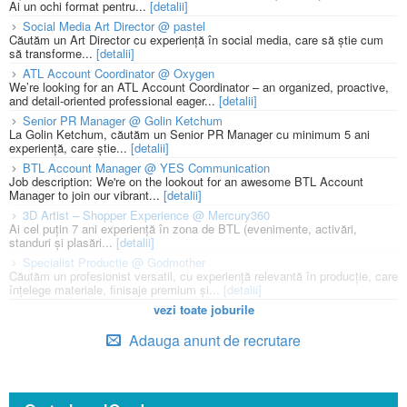
Ai un ochi format pentru...
[detalii]
Social Media Art Director @ pastel
Căutăm un Art Director cu experiență în social media, care să știe cum
să transforme...
[detalii]
ATL Account Coordinator @ Oxygen
We’re looking for an ATL Account Coordinator – an organized, proactive,
and detail-oriented professional eager...
[detalii]
Senior PR Manager @ Golin Ketchum
La Golin Ketchum, căutăm un Senior PR Manager cu minimum 5 ani
experiență, care știe...
[detalii]
BTL Account Manager @ YES Communication
Job description: We're on the lookout for an awesome BTL Account
Manager to join our vibrant...
[detalii]
3D Artist – Shopper Experience @ Mercury360
Ai cel puțin 7 ani experiență în zona de BTL (evenimente, activări,
standuri și plasări...
[detalii]
Specialist Productie @ Godmother
Căutăm un profesionist versatil, cu experiență relevantă în producție, care
înțelege materiale, finisaje premium și...
[detalii]
vezi toate joburile
Adauga anunt de recrutare