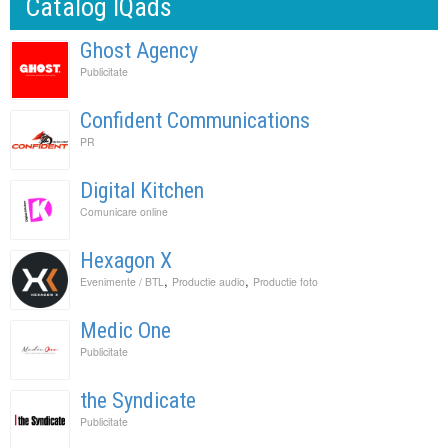
Catalog IQads
Ghost Agency
Publicitate
Confident Communications
PR
Digital Kitchen
Comunicare online
Hexagon X
,
,
Evenimente / BTL
Productie audio
Productie foto
Medic One
Publicitate
the Syndicate
Publicitate