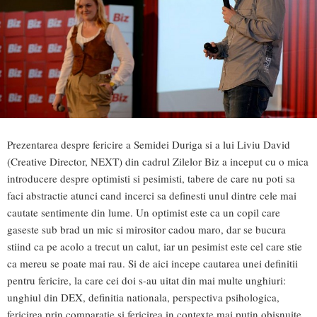
Prezentarea despre fericire a Semidei Duriga si a lui Liviu David
(Creative Director, NEXT) din cadrul Zilelor Biz a inceput cu o mica
introducere despre optimisti si pesimisti, tabere de care nu poti sa
faci abstractie atunci cand incerci sa definesti unul dintre cele mai
cautate sentimente din lume. Un optimist este ca un copil care
gaseste sub brad un mic si mirositor cadou maro, dar se bucura
stiind ca pe acolo a trecut un calut, iar un pesimist este cel care stie
ca mereu se poate mai rau. Si de aici incepe cautarea unei definitii
pentru fericire, la care cei doi s-au uitat din mai multe unghiuri:
unghiul din DEX, definitia nationala, perspectiva psihologica,
fericirea prin comparatie si fericirea in contexte mai putin obisnuite.