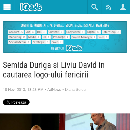
Semida Duriga si Liviu David in
cautarea logo-ului fericirii
18 Nov. 2013, 18:23 PM
•
AdNews
•
Diana Bercu