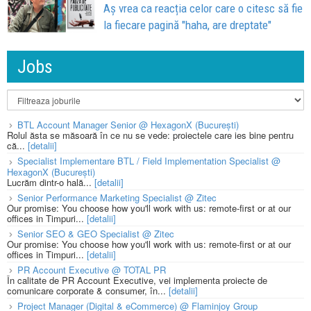
Aș vrea ca reacția celor care o citesc să fie
la fiecare pagină "haha, are dreptate"
Jobs
BTL Account Manager Senior @ HexagonX (București)
Rolul ăsta se măsoară în ce nu se vede: proiectele care ies bine pentru
că...
[detalii]
Specialist Implementare BTL / Field Implementation Specialist @
HexagonX (București)
Lucrăm dintr-o hală...
[detalii]
Senior Performance Marketing Specialist @ Zitec
Our promise: You choose how you'll work with us: remote-first or at our
offices in Timpuri...
[detalii]
Senior SEO & GEO Specialist @ Zitec
Our promise: You choose how you'll work with us: remote-first or at our
offices in Timpuri...
[detalii]
PR Account Executive @ TOTAL PR
În calitate de PR Account Executive, vei implementa proiecte de
comunicare corporate & consumer, în...
[detalii]
Project Manager (Digital & eCommerce) @ Flaminjoy Group