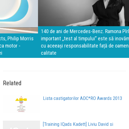
140 de ani de Mercedes-Benz. Ramona Pîrlog: Cel mai
important „test al timpului” este să inovăm constant, dar
cu aceeași responsabilitate față de oameni, siguranță și
calitate
Related
Lista castigatorilor ADC*RO Awards 2013
[Training IQads Kadett] Liviu David si