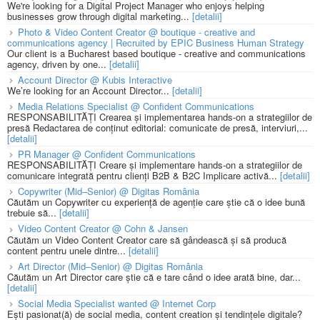
We're looking for a Digital Project Manager who enjoys helping
businesses grow through digital marketing...
[detalii]
Photo & Video Content Creator @ boutique - creative and
communications agency | Recruited by EPIC Business Human Strategy
Our client is a Bucharest based boutique - creative and communications
agency, driven by one...
[detalii]
Account Director @ Kubis Interactive
We’re looking for an Account Director...
[detalii]
Media Relations Specialist @ Confident Communications
RESPONSABILITĂȚI Crearea și implementarea hands-on a strategiilor de
presă Redactarea de conținut editorial: comunicate de presă, interviuri,...
[detalii]
PR Manager @ Confident Communications
RESPONSABILITĂȚI Creare și implementare hands-on a strategiilor de
comunicare integrată pentru clienți B2B & B2C Implicare activă...
[detalii]
Copywriter (Mid–Senior) @ Digitas România
Căutăm un Copywriter cu experiență de agenție care știe că o idee bună
trebuie să...
[detalii]
Video Content Creator @ Cohn & Jansen
Căutăm un Video Content Creator care să gândească și să producă
content pentru unele dintre...
[detalii]
Art Director (Mid–Senior) @ Digitas România
Căutăm un Art Director care știe că e tare când o idee arată bine, dar...
[detalii]
Social Media Specialist wanted @ Internet Corp
Ești pasionat(ă) de social media, content creation și tendințele digitale?