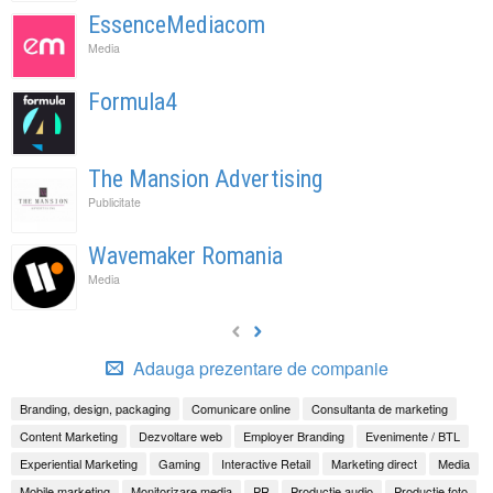
EssenceMediacom
Media
Formula4
The Mansion Advertising
Publicitate
Wavemaker Romania
Media
Adauga prezentare de companie
Branding, design, packaging
Comunicare online
Consultanta de marketing
Content Marketing
Dezvoltare web
Employer Branding
Evenimente / BTL
Experiential Marketing
Gaming
Interactive Retail
Marketing direct
Media
Mobile marketing
Monitorizare media
PR
Productie audio
Productie foto