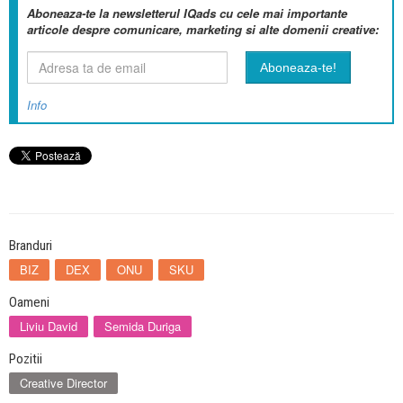
Aboneaza-te la newsletterul IQads cu cele mai importante
articole despre comunicare, marketing si alte domenii creative:
Info
Branduri
BIZ
DEX
ONU
SKU
Oameni
Liviu David
Semida Duriga
Pozitii
Creative Director