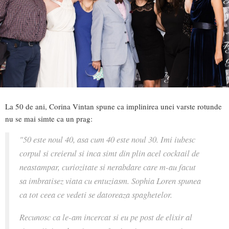
La 50 de ani, Corina Vintan spune ca implinirea unei varste rotunde
nu se mai simte ca un prag:
"50 este noul 40, asa cum 40 este noul 30. Imi iubesc
corpul si creierul si inca simt din plin acel cocktail de
neastampar, curiozitate si nerabdare care m-au facut
sa imbratisez viata cu entuziasm. Sophia Loren spunea
ca tot ceea ce vedeti se datoreaza spaghetelor.
Recunosc ca le-am incercat si eu pe post de elixir al