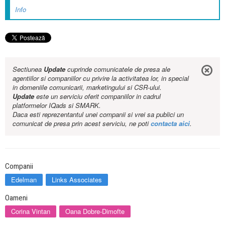
Info
Sectiunea
Update
cuprinde comunicatele de presa ale
agentiilor si companiilor cu privire la activitatea lor, in special
in domeniile comunicarii, marketingului si CSR-ului.
Update
este un serviciu oferit companiilor in cadrul
platformelor IQads si SMARK.
Daca esti reprezentantul unei companii si vrei sa publici un
comunicat de presa prin acest serviciu, ne poti
contacta aici
.
Companii
Edelman
Links Associates
Oameni
Corina Vintan
Oana Dobre-Dimofte