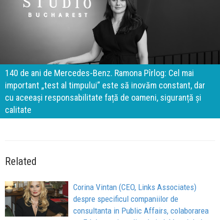
140 de ani de Mercedes-Benz. Ramona Pîrlog: Cel mai
important „test al timpului” este să inovăm constant, dar
cu aceeași responsabilitate față de oameni, siguranță și
calitate
Related
Corina Vintan (CEO, Links Associates)
despre specificul companiilor de
consultanta in Public Affairs, colaborarea