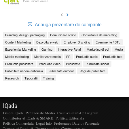
Comunicare online
Adauga prezentare de companie
Branding, design, packaging
Comunicare online
Consultanta de marketing
Content Marketing
Dezvoltare web
Employer Branding
Evenimente / BTL
Experiential Marketing
Gaming
Interactive Retail
Marketing direct
Media
Mobile marketing
Monitorizare media
PR
Productie audio
Productie foto
Productie publicitara
Productie video
Publicitate
Publicitate indoor
Publicitate neconventionala
Publicitate outdoor
Regii de publicitate
Research
Tipografii
Training
IQads
Despre IQads
Parteneriate Media
Creative Start-Up Program
Contributor @ IQads & SMARK
Politica Editoriala
Politica Comerciala
Legal Info
Prelucrarea Datelor Personale
Termeni si Conditii
Despre cookies
Contacteaza-ne