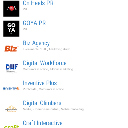
On Heels PR
PR
GOYA PR
PR
Biz Agency
,
Evenimente / BTL
Marketing direct
Digital WorkForce
,
Comunicare online
Mobile marketing
Inventive Plus
,
Publicitate
Comunicare online
Digital Climbers
,
,
Media
Comunicare online
Mobile marketing
Craft Interactive