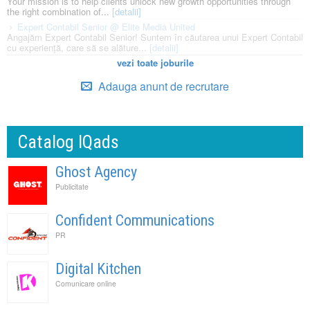
Your mission is to help clients unlock new growth opportunities through
the right combination of...
[detalii]
Expert Contabil Senior @ Elite Media United
Angajăm Expert Contabil Senior! Suntem în căutarea unui Expert Contabil
cu experiență, care să se alăture...
[detalii]
vezi toate joburile
Adauga anunt de recrutare
Catalog IQads
Ghost Agency
Publicitate
Confident Communications
PR
Digital Kitchen
Comunicare online