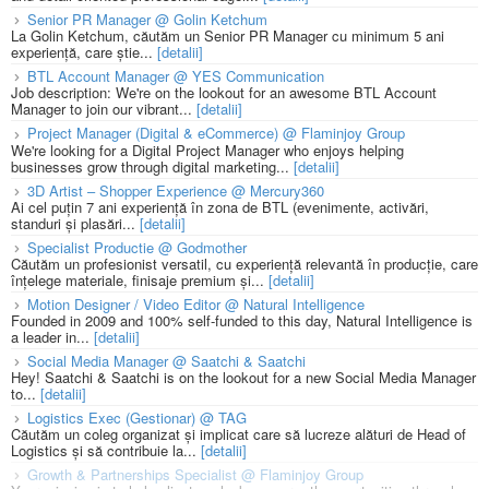
Senior PR Manager @ Golin Ketchum
La Golin Ketchum, căutăm un Senior PR Manager cu minimum 5 ani
experiență, care știe...
[detalii]
BTL Account Manager @ YES Communication
Job description: We're on the lookout for an awesome BTL Account
Manager to join our vibrant...
[detalii]
Project Manager (Digital & eCommerce) @ Flaminjoy Group
We're looking for a Digital Project Manager who enjoys helping
businesses grow through digital marketing...
[detalii]
3D Artist – Shopper Experience @ Mercury360
Ai cel puțin 7 ani experiență în zona de BTL (evenimente, activări,
standuri și plasări...
[detalii]
Specialist Productie @ Godmother
Căutăm un profesionist versatil, cu experiență relevantă în producție, care
înțelege materiale, finisaje premium și...
[detalii]
Motion Designer / Video Editor @ Natural Intelligence
Founded in 2009 and 100% self-funded to this day, Natural Intelligence is
a leader in...
[detalii]
Social Media Manager @ Saatchi & Saatchi
Hey! Saatchi & Saatchi is on the lookout for a new Social Media Manager
to...
[detalii]
Logistics Exec (Gestionar) @ TAG
Căutăm un coleg organizat și implicat care să lucreze alături de Head of
Logistics și să contribuie la...
[detalii]
Growth & Partnerships Specialist @ Flaminjoy Group