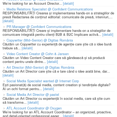
We’re looking for an Account Director...
[detalii]
Media Relations Specialist @ Confident Communications
RESPONSABILITĂȚI Crearea și implementarea hands-on a strategiilor de
presă Redactarea de conținut editorial: comunicate de presă, interviuri,...
[detalii]
PR Manager @ Confident Communications
RESPONSABILITĂȚI Creare și implementare hands-on a strategiilor de
comunicare integrată pentru clienți B2B & B2C Implicare activă...
[detalii]
Copywriter (Mid–Senior) @ Digitas România
Căutăm un Copywriter cu experiență de agenție care știe că o idee bună
trebuie să...
[detalii]
Video Content Creator @ Cohn & Jansen
Căutăm un Video Content Creator care să gândească și să producă
content pentru unele dintre...
[detalii]
Art Director (Mid–Senior) @ Digitas România
Căutăm un Art Director care știe că e tare când o idee arată bine, dar...
[detalii]
Social Media Specialist wanted @ Internet Corp
Ești pasionat(ă) de social media, content creation și tendințele digitale?
Ai un ochi format pentru...
[detalii]
Social Media Art Director @ pastel
Căutăm un Art Director cu experiență în social media, care să știe cum
să transforme...
[detalii]
ATL Account Coordinator @ Oxygen
We’re looking for an ATL Account Coordinator – an organized, proactive,
and detail-oriented professional eager...
[detalii]