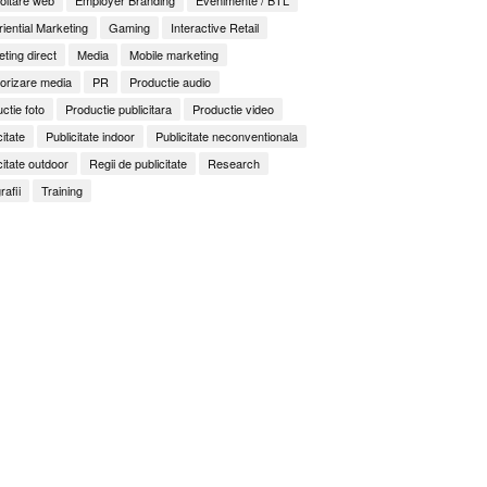
iential Marketing
Gaming
Interactive Retail
ting direct
Media
Mobile marketing
orizare media
PR
Productie audio
ctie foto
Productie publicitara
Productie video
citate
Publicitate indoor
Publicitate neconventionala
citate outdoor
Regii de publicitate
Research
rafii
Training