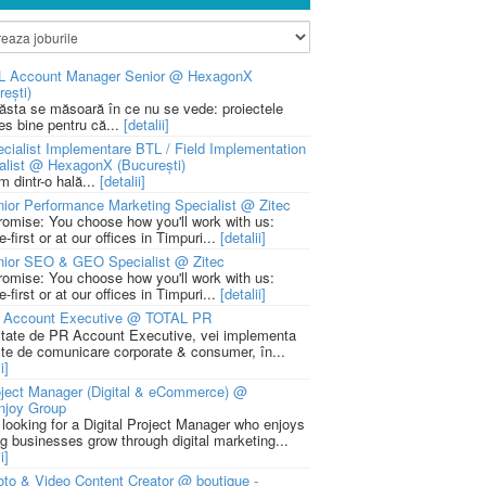
L Account Manager Senior @ HexagonX
rești)
 ăsta se măsoară în ce nu se vede: proiectele
ies bine pentru că...
[detalii]
cialist Implementare BTL / Field Implementation
alist @ HexagonX (București)
m dintr-o hală...
[detalii]
ior Performance Marketing Specialist @ Zitec
romise: You choose how you'll work with us:
-first or at our offices in Timpuri...
[detalii]
nior SEO & GEO Specialist @ Zitec
romise: You choose how you'll work with us:
-first or at our offices in Timpuri...
[detalii]
 Account Executive @ TOTAL PR
litate de PR Account Executive, vei implementa
cte de comunicare corporate & consumer, în...
i]
ject Manager (Digital & eCommerce) @
njoy Group
 looking for a Digital Project Manager who enjoys
ng businesses grow through digital marketing...
i]
to & Video Content Creator @ boutique -