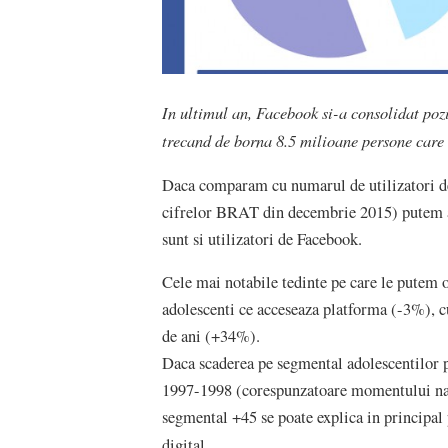
In ultimul an, Facebook si-a consolidat pozi
trecand de borna 8.5 milioane persone care o
Daca comparam cu numarul de utilizatori de
cifrelor BRAT din decembrie 2015) putem af
sunt si utilizatori de Facebook.
Cele mai notabile tedinte pe care le putem 
adolescenti ce acceseaza platforma (-3%), cu
de ani (+34%).
Daca scaderea pe segmental adolescentilor poa
1997-1998 (corespunzatoare momentului nast
segmental +45 se poate explica in principal p
digital.