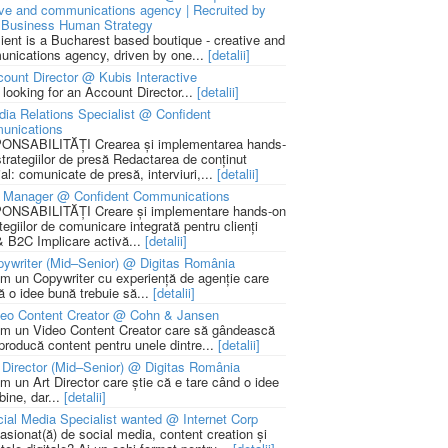
ive and communications agency | Recruited by
Business Human Strategy
lient is a Bucharest based boutique - creative and
nications agency, driven by one...
[detalii]
ount Director @ Kubis Interactive
 looking for an Account Director...
[detalii]
ia Relations Specialist @ Confident
unications
NSABILITĂȚI Crearea și implementarea hands-
strategiilor de presă Redactarea de conținut
ial: comunicate de presă, interviuri,...
[detalii]
 Manager @ Confident Communications
NSABILITĂȚI Creare și implementare hands-on
tegiilor de comunicare integrată pentru clienți
 B2C Implicare activă...
[detalii]
ywriter (Mid–Senior) @ Digitas România
m un Copywriter cu experiență de agenție care
ă o idee bună trebuie să...
[detalii]
deo Content Creator @ Cohn & Jansen
m un Video Content Creator care să gândească
 producă content pentru unele dintre...
[detalii]
 Director (Mid–Senior) @ Digitas România
m un Art Director care știe că e tare când o idee
bine, dar...
[detalii]
ial Media Specialist wanted @ Internet Corp
pasionat(ă) de social media, content creation și