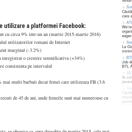
tendin
Soc
Căută
care 
AT
e utilizare a platformei Facebook:
We’re
organi
cut cu circa 9% intr-un an (martie 2015-martie 2016)
eager
lul utilizatorilor romani de Internet
Se
La Go
azut marginal (-3.2%)
minim
BT
a inregistrat o crestere semnificativa (+34%)
Job d
re consistenta pe intervalul
BTL A
3D 
Ai ce
% mai multi barbati decat femei care utilizeaza FB (3.6
(eveni
Spe
Căută
releva
trecuti de 45 de ani, unde femeile sunt mai numeroase cu
premi
sta, se observa ca, spre deosebie de martie 2015, cele mai