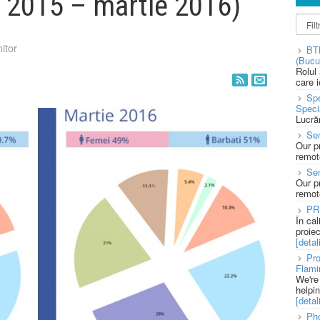
e 2015 – martie 2016)
itor
BT
(Bucu
Rolul
care 
Spe
Speci
Lucră
Sen
Our p
remote
Se
Our p
remote
PR
În ca
proie
[detali
Pro
Flami
We're
helpi
[detali
Pho