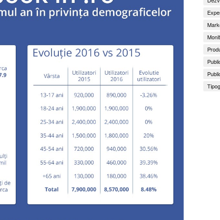
Exper
Marke
Monit
Produ
Publi
Publi
Tipog