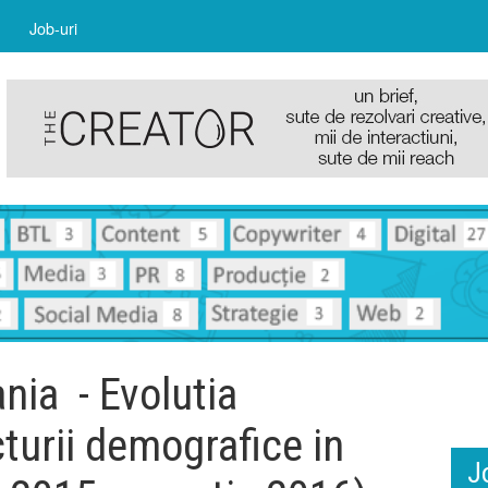
Job-uri
ia - Evolutia
turii demografice in
J