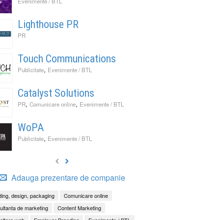
Evenimente / BTL
Lighthouse PR
PR
Touch Communications
,
Publicitate
Evenimente / BTL
Catalyst Solutions
,
,
PR
Comunicare online
Evenimente / BTL
WoPA
,
Publicitate
Evenimente / BTL
Adauga prezentare de companie
ing, design, packaging
Comunicare online
ltanta de marketing
Content Marketing
oltare web
Employer Branding
Evenimente / BTL