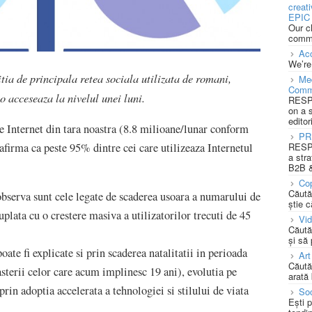
creat
EPIC 
Our c
commu
Acc
We’re
tia de principala retea sociala utilizata de romani,
Med
Comm
 acceseaza la nivelul unei luni.
RESPO
on a 
editor
 Internet din tara noastra (8.8 milioane/lunar conform
PR
irma ca peste 95% dintre cei care utilizeaza Internetul
RESPO
a stra
B2B &
Cop
Căută
observa sunt cele legate de scaderea usoara a numarului de
știe c
plata cu o crestere masiva a utilizatorilor trecuti de 45
Vi
Căută
și să
te fi explicate si prin scaderea natalitatii in perioada
Art
Căută
erii celor care acum implinesc 19 ani), evolutia pe
arată 
rin adoptia accelerata a tehnologiei si stilului de viata
Soc
Ești 