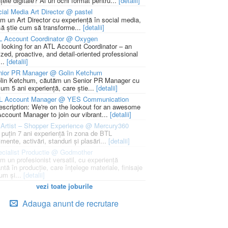
țele digitale? Ai un ochi format pentru...
[detalii]
ial Media Art Director @ pastel
m un Art Director cu experiență în social media,
să știe cum să transforme...
[detalii]
L Account Coordinator @ Oxygen
 looking for an ATL Account Coordinator – an
zed, proactive, and detail-oriented professional
...
[detalii]
nior PR Manager @ Golin Ketchum
lin Ketchum, căutăm un Senior PR Manager cu
um 5 ani experiență, care știe...
[detalii]
L Account Manager @ YES Communication
escription: We're on the lookout for an awesome
ccount Manager to join our vibrant...
[detalii]
Artist – Shopper Experience @ Mercury360
l puțin 7 ani experiență în zona de BTL
mente, activări, standuri și plasări...
[detalii]
cialist Productie @ Godmother
m un profesionist versatil, cu experiență
ntă în producție, care înțelege materiale, finisaje
um și...
[detalii]
vezi toate joburile
Adauga anunt de recrutare