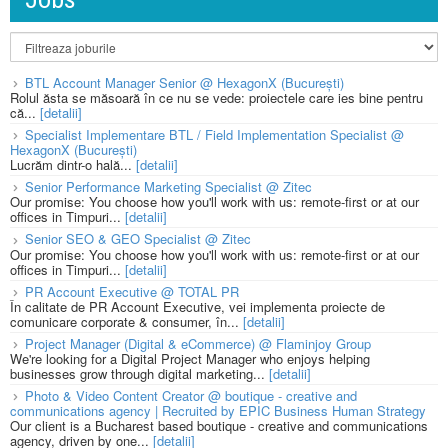
BTL Account Manager Senior @ HexagonX (București)
Rolul ăsta se măsoară în ce nu se vede: proiectele care ies bine pentru
că...
[detalii]
Specialist Implementare BTL / Field Implementation Specialist @
HexagonX (București)
Lucrăm dintr-o hală...
[detalii]
Senior Performance Marketing Specialist @ Zitec
Our promise: You choose how you'll work with us: remote-first or at our
offices in Timpuri...
[detalii]
Senior SEO & GEO Specialist @ Zitec
Our promise: You choose how you'll work with us: remote-first or at our
offices in Timpuri...
[detalii]
PR Account Executive @ TOTAL PR
În calitate de PR Account Executive, vei implementa proiecte de
comunicare corporate & consumer, în...
[detalii]
Project Manager (Digital & eCommerce) @ Flaminjoy Group
We're looking for a Digital Project Manager who enjoys helping
businesses grow through digital marketing...
[detalii]
Photo & Video Content Creator @ boutique - creative and
communications agency | Recruited by EPIC Business Human Strategy
Our client is a Bucharest based boutique - creative and communications
agency, driven by one...
[detalii]