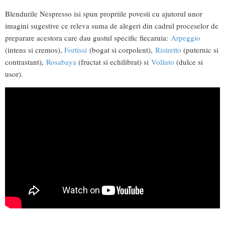
Blendurile Nespresso isi spun propriile povesti cu ajutorul unor
imagini sugestive ce releva suma de alegeri din cadrul proceselor de
preparare acestora care dau gustul specific fiecaruia:
Arpeggio
(intens si cremos),
Fortissi
(bogat si corpolent),
Ristretto
(puternic si
contrastant),
Rosabaya
(fructat si echilibrat) si
Volluto
(dulce si
usor).