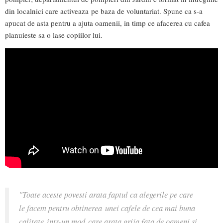
din localnici care activeaza pe baza de voluntariat. Spune ca s-a
apucat de asta pentru a ajuta oamenii, in timp ce afacerea cu cafea
planuieste sa o lase copiilor lui.
"Toate aceste povesti arata faptul ca alegerile pe care
le facem pentru obtinerea unei cafele de cea mai buna
calitate intr-un mod care arata grija fata de oameni si