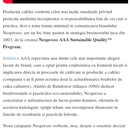
Productia cafelei conform celor mai inalte standarde privind
protectia mediului inconjurator si responsabilitatea fata de cei care o
practica, desi o tema tratata minimal in comunicarea brandului
Nespresso, are un loc bine pastrat in strategia businessului inca din
Nespresso AAA Sustainable Quality™
2003, de la crearea
Program.
Initiativa
AAA reprezinta una dintre cele mai importante alegeri
facute de brand, care a optat pentru colaborarea cu fermierii locali si
implicarea directa in procesele de cultivare si productie a cafelei
(compania s-ar fi putut rezuma doar la achizitionarea boabelor de
cafea calitative). Alaturi de Rainforest Alliance (ONG dedicat
biodiversitatii si practicilor eco-sustenabile), Nespresso a
concretizat o infrastructura de lucru pentru fermieri, oferindu-le
acestora traininguri, sprijin tehnic sau recompense financiare in
functie de rezultatele si practicile folosite.
Noua campanie Nespresso vorbeste, insa, despre o
anumita
decizie