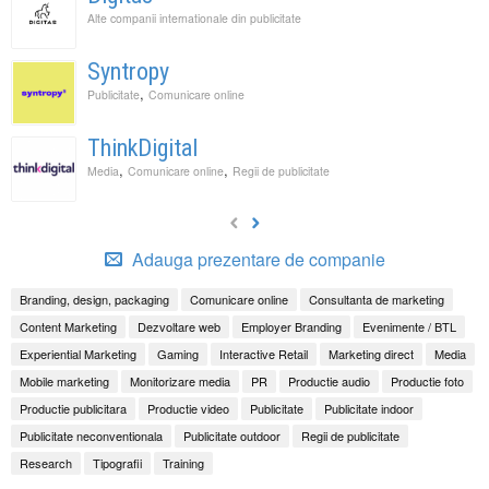
Alte companii internationale din publicitate
Syntropy
,
Publicitate
Comunicare online
ThinkDigital
,
,
Media
Comunicare online
Regii de publicitate
Adauga prezentare de companie
Branding, design, packaging
Comunicare online
Consultanta de marketing
Content Marketing
Dezvoltare web
Employer Branding
Evenimente / BTL
Experiential Marketing
Gaming
Interactive Retail
Marketing direct
Media
Mobile marketing
Monitorizare media
PR
Productie audio
Productie foto
Productie publicitara
Productie video
Publicitate
Publicitate indoor
Publicitate neconventionala
Publicitate outdoor
Regii de publicitate
Research
Tipografii
Training