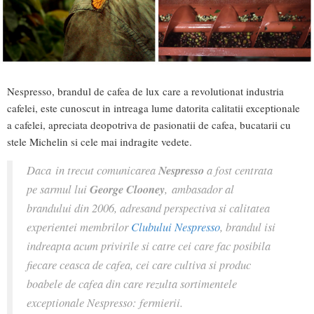
Nespresso, brandul de cafea de lux care a revolutionat industria
cafelei, este cunoscut in intreaga lume datorita calitatii exceptionale
a cafelei, apreciata deopotriva de pasionatii de cafea, bucatarii cu
stele Michelin si cele mai indragite vedete.
Daca in trecut comunicarea
Nespresso
a fost centrata
pe sarmul lui
George Clooney
, ambasador al
brandului din 2006, adresand perspectiva si calitatea
experientei membrilor
Clubului Nespresso
, brandul isi
indreapta acum privirile si catre cei care fac posibila
fiecare ceasca de cafea, cei care cultiva si produc
boabele de cafea din care rezulta sortimentele
exceptionale Nespresso: fermierii.