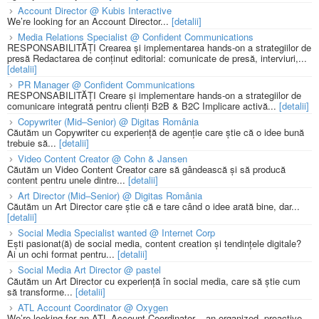
Account Director @ Kubis Interactive
We’re looking for an Account Director...
[detalii]
Media Relations Specialist @ Confident Communications
RESPONSABILITĂȚI Crearea și implementarea hands-on a strategiilor de
presă Redactarea de conținut editorial: comunicate de presă, interviuri,...
[detalii]
PR Manager @ Confident Communications
RESPONSABILITĂȚI Creare și implementare hands-on a strategiilor de
comunicare integrată pentru clienți B2B & B2C Implicare activă...
[detalii]
Copywriter (Mid–Senior) @ Digitas România
Căutăm un Copywriter cu experiență de agenție care știe că o idee bună
trebuie să...
[detalii]
Video Content Creator @ Cohn & Jansen
Căutăm un Video Content Creator care să gândească și să producă
content pentru unele dintre...
[detalii]
Art Director (Mid–Senior) @ Digitas România
Căutăm un Art Director care știe că e tare când o idee arată bine, dar...
[detalii]
Social Media Specialist wanted @ Internet Corp
Ești pasionat(ă) de social media, content creation și tendințele digitale?
Ai un ochi format pentru...
[detalii]
Social Media Art Director @ pastel
Căutăm un Art Director cu experiență în social media, care să știe cum
să transforme...
[detalii]
ATL Account Coordinator @ Oxygen
We’re looking for an ATL Account Coordinator – an organized, proactive,