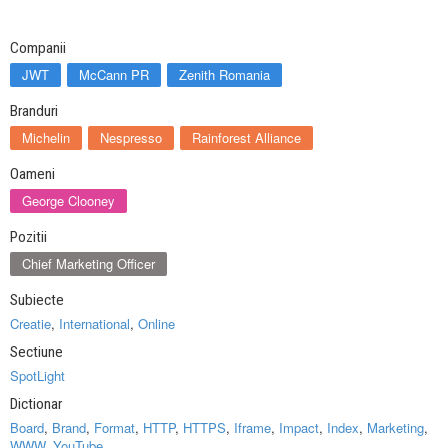
Companii
JWT
McCann PR
Zenith Romania
Branduri
Michelin
Nespresso
Rainforest Alliance
Oameni
George Clooney
Pozitii
Chief Marketing Officer
Subiecte
Creatie
,
International
,
Online
Sectiune
SpotLight
Dictionar
Board
,
Brand
,
Format
,
HTTP
,
HTTPS
,
Iframe
,
Impact
,
Index
,
Marketing
,
WWW
,
YouTube