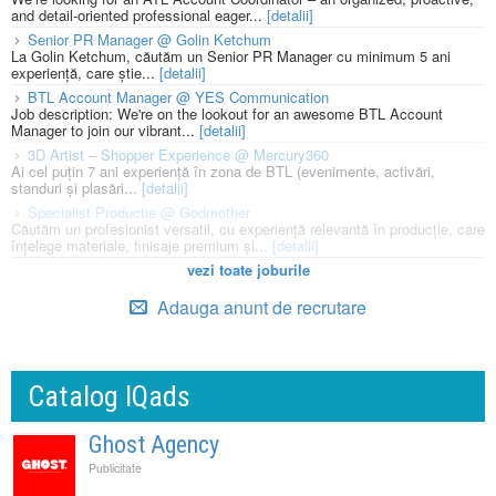
and detail-oriented professional eager...
[detalii]
Senior PR Manager @ Golin Ketchum
La Golin Ketchum, căutăm un Senior PR Manager cu minimum 5 ani
experiență, care știe...
[detalii]
BTL Account Manager @ YES Communication
Job description: We're on the lookout for an awesome BTL Account
Manager to join our vibrant...
[detalii]
3D Artist – Shopper Experience @ Mercury360
Ai cel puțin 7 ani experiență în zona de BTL (evenimente, activări,
standuri și plasări...
[detalii]
Specialist Productie @ Godmother
Căutăm un profesionist versatil, cu experiență relevantă în producție, care
înțelege materiale, finisaje premium și...
[detalii]
vezi toate joburile
Adauga anunt de recrutare
Catalog IQads
Ghost Agency
Publicitate