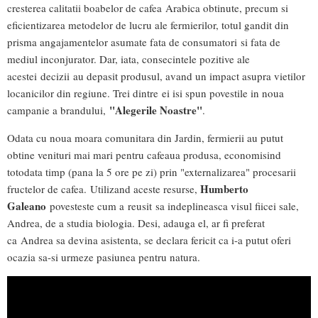
cresterea calitatii boabelor de cafea Arabica obtinute, precum si
eficientizarea metodelor de lucru ale fermierilor, totul gandit din
prisma angajamentelor asumate fata de consumatori si fata de
mediul inconjurator. Dar, iata, consecintele pozitive ale
acestei decizii au depasit produsul, avand un impact asupra vietilor
locanicilor din regiune. Trei dintre ei isi spun povestile in noua
"Alegerile Noastre"
campanie a brandului,
.
Odata cu noua moara comunitara din Jardin, fermierii au putut
obtine venituri mai mari pentru cafeaua produsa, economisind
totodata timp (pana la 5 ore pe zi) prin "externalizarea" procesarii
Humberto
fructelor de cafea. Utilizand aceste resurse,
Galeano
povesteste cum a reusit sa indeplineasca visul fiicei sale,
Andrea, de a studia biologia. Desi, adauga el, ar fi preferat
ca Andrea sa devina asistenta, se declara fericit ca i-a putut oferi
ocazia sa-si urmeze pasiunea pentru natura.