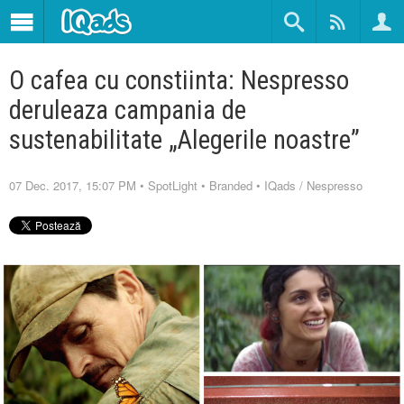
O cafea cu constiinta: Nespresso
deruleaza campania de
sustenabilitate „Alegerile noastre”
07 Dec. 2017, 15:07 PM
•
SpotLight
•
Branded
•
IQads
/
Nespresso