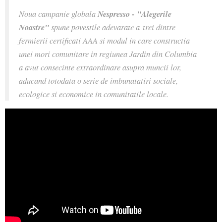
Noua campanie globala
Nespresso - "Alegerile
Noastre"
spune povestile adevarate a trei dintre
fermierii certificati AAA si modul in care constructia
unei mori comunitare in regiunea Jardin din Columbia
a avut consecinte extraordinare asupra muncii lor,
aducand totodata o serie de imbunatatiri sociale,
ecologice si economice in comunitatile locale.