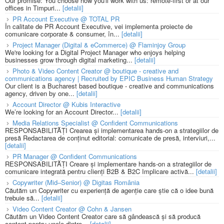
Our promise: You choose how you'll work with us: remote-first or at our
offices in Timpuri...
[detalii]
PR Account Executive @ TOTAL PR
În calitate de PR Account Executive, vei implementa proiecte de
comunicare corporate & consumer, în...
[detalii]
Project Manager (Digital & eCommerce) @ Flaminjoy Group
We're looking for a Digital Project Manager who enjoys helping
businesses grow through digital marketing...
[detalii]
Photo & Video Content Creator @ boutique - creative and
communications agency | Recruited by EPIC Business Human Strategy
Our client is a Bucharest based boutique - creative and communications
agency, driven by one...
[detalii]
Account Director @ Kubis Interactive
We’re looking for an Account Director...
[detalii]
Media Relations Specialist @ Confident Communications
RESPONSABILITĂȚI Crearea și implementarea hands-on a strategiilor de
presă Redactarea de conținut editorial: comunicate de presă, interviuri,...
[detalii]
PR Manager @ Confident Communications
RESPONSABILITĂȚI Creare și implementare hands-on a strategiilor de
comunicare integrată pentru clienți B2B & B2C Implicare activă...
[detalii]
Copywriter (Mid–Senior) @ Digitas România
Căutăm un Copywriter cu experiență de agenție care știe că o idee bună
trebuie să...
[detalii]
Video Content Creator @ Cohn & Jansen
Căutăm un Video Content Creator care să gândească și să producă
content pentru unele dintre...
[detalii]