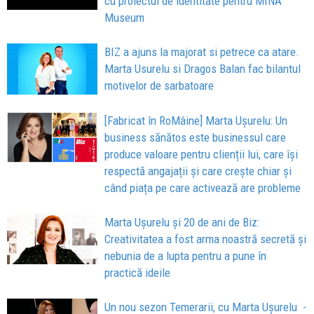
cu proiectul de identitate pentru MINA
Museum
BIZ a ajuns la majorat si petrece ca atare.
Marta Usurelu si Dragos Balan fac bilantul
motivelor de sarbatoare
[Fabricat în RoMâine] Marta Ușurelu: Un
business sănătos este businessul care
produce valoare pentru clienții lui, care își
respectă angajații și care crește chiar și
când piața pe care activează are probleme
Marta Ușurelu și 20 de ani de Biz:
Creativitatea a fost arma noastră secretă și
nebunia de a lupta pentru a pune în
practică ideile
Un nou sezon Temerarii, cu Marta Ușurelu -