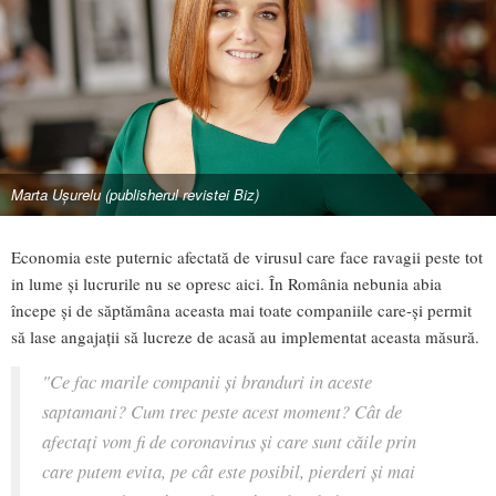
Marta Ușurelu (publisherul revistei Biz)
Economia este puternic afectată de virusul care face ravagii peste tot
in lume și lucrurile nu se opresc aici. În România nebunia abia
începe și de săptămâna aceasta mai toate companiile care-și permit
să lase angajații să lucreze de acasă au implementat aceasta măsură.
"Ce fac marile companii și branduri in aceste
saptamani? Cum trec peste acest moment? Cât de
afectați vom fi de coronavirus și care sunt căile prin
care putem evita, pe cât este posibil, pierderi și mai