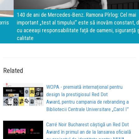
140 de ani de Mercedes-Benz. Ramona Pîrlog: Cel mai
important „test al timpului” este să inovăm constant, dar
cu aceeași responsabilitate față de oameni, siguranță și
calitate
Related
WOPA - premiată internațional pentru
design la prestigiosul Red Dot
Award, pentru campania de rebranding a
Bibliotecii Centrale Universitare „Carol I”
Carré Noir Bucharest câștigă un Red Dot
Award în primul an de la lansarea oficială