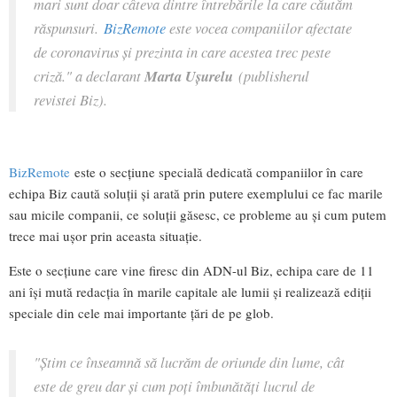
mari sunt doar câteva dintre întrebările la care căutăm
răspunsuri.
BizRemote
este vocea companiilor afectate
de coronavirus și prezinta in care acestea trec peste
criză." a declarant
Marta Ușurelu
(publisherul
revistei Biz).
BizRemote
este o secțiune specială dedicată companiilor în care
echipa Biz caută soluții și arată prin putere exemplului ce fac marile
sau micile companii, ce soluții găsesc, ce probleme au și cum putem
trece mai ușor prin aceasta situație.
Este o secțiune care vine firesc din ADN-ul Biz, echipa care de 11
ani își mută redacția în marile capitale ale lumii și realizează ediții
speciale din cele mai importante țări de pe glob.
"Știm ce înseamnă să lucrăm de oriunde din lume, cât
este de greu dar și cum poți îmbunătăți lucrul de