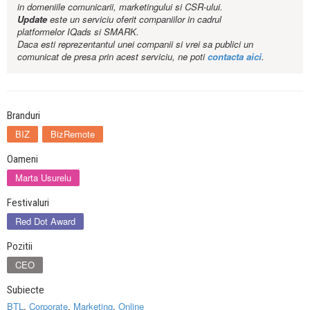
in domeniile comunicarii, marketingului si CSR-ului.
Update
este un serviciu oferit companiilor in cadrul
platformelor IQads si SMARK.
Daca esti reprezentantul unei companii si vrei sa publici un
comunicat de presa prin acest serviciu, ne poti
contacta aici
.
Branduri
BIZ
BizRemote
Oameni
Marta Usurelu
Festivaluri
Red Dot Award
Pozitii
CEO
Subiecte
BTL
,
Corporate
,
Marketing
,
Online