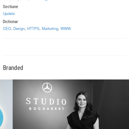
Sectiune
Update
Dictionar
CEO
,
Design
,
HTTPS
,
Marketing
,
WWW
Branded