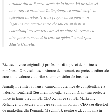
oriunde din altă parte decât de la birou. Vă invităm să
ne scrieți ce probleme întâmpinați, ce opinii aveți, va
așteptăm întrebările și ne propunem să punem în
legătură companiile între ele sau cu analiști și
consultanți ori servicii care să ne ajute să trecem cu
bine peste momentul în care ne aflăm." a mai spus
Marta Ușurelu
.
Biz este o voce originală și profesionistă a presei de business
românești. O revistă deschizătoare de drumuri, cu proiecte editoriale
care aduc valoare cititorilor și comunităților de business.
Jurnaliștii revistei au lansat campanii puternice de conștientizare a
valorilor românești (Susținem inovația, Sunt un țăran) sau proiecte
unice în lume precum Biz CEO Xchange sau Biz Marketing
Xchange, provocarea prin care cei mai importanți CEO sau directori
de marketing din Romania își schimbă, pentru o zi, compania în