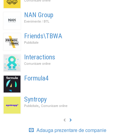
Comunicare online
NAN Group
Evenimente / BTL
Friends\TBWA
Publicitate
Interactions
Comunicare online
Formula4
Syntropy
,
Publicitate
Comunicare online
Adauga prezentare de companie