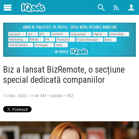
Biz a lansat BizRemote, o secțiune
special dedicată companiilor
13 Mar. 2020, 11:48 AM
•
Update
•
BIZ