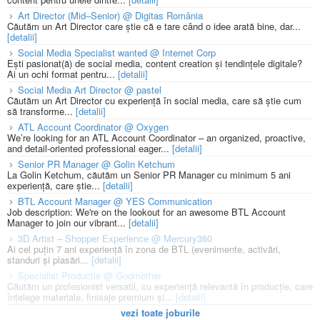
Art Director (Mid–Senior) @ Digitas România
Căutăm un Art Director care știe că e tare când o idee arată bine, dar...
[detalii]
Social Media Specialist wanted @ Internet Corp
Ești pasionat(ă) de social media, content creation și tendințele digitale?
Ai un ochi format pentru...
[detalii]
Social Media Art Director @ pastel
Căutăm un Art Director cu experiență în social media, care să știe cum
să transforme...
[detalii]
ATL Account Coordinator @ Oxygen
We’re looking for an ATL Account Coordinator – an organized, proactive,
and detail-oriented professional eager...
[detalii]
Senior PR Manager @ Golin Ketchum
La Golin Ketchum, căutăm un Senior PR Manager cu minimum 5 ani
experiență, care știe...
[detalii]
BTL Account Manager @ YES Communication
Job description: We're on the lookout for an awesome BTL Account
Manager to join our vibrant...
[detalii]
3D Artist – Shopper Experience @ Mercury360
Ai cel puțin 7 ani experiență în zona de BTL (evenimente, activări,
standuri și plasări...
[detalii]
Specialist Productie @ Godmother
Căutăm un profesionist versatil, cu experiență relevantă în producție, care
înțelege materiale, finisaje premium și...
[detalii]
vezi toate joburile