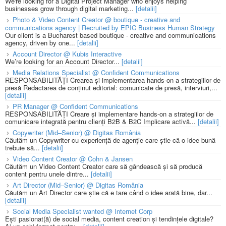
We're looking for a Digital Project Manager who enjoys helping
businesses grow through digital marketing...
[detalii]
Photo & Video Content Creator @ boutique - creative and
communications agency | Recruited by EPIC Business Human Strategy
Our client is a Bucharest based boutique - creative and communications
agency, driven by one...
[detalii]
Account Director @ Kubis Interactive
We’re looking for an Account Director...
[detalii]
Media Relations Specialist @ Confident Communications
RESPONSABILITĂȚI Crearea și implementarea hands-on a strategiilor de
presă Redactarea de conținut editorial: comunicate de presă, interviuri,...
[detalii]
PR Manager @ Confident Communications
RESPONSABILITĂȚI Creare și implementare hands-on a strategiilor de
comunicare integrată pentru clienți B2B & B2C Implicare activă...
[detalii]
Copywriter (Mid–Senior) @ Digitas România
Căutăm un Copywriter cu experiență de agenție care știe că o idee bună
trebuie să...
[detalii]
Video Content Creator @ Cohn & Jansen
Căutăm un Video Content Creator care să gândească și să producă
content pentru unele dintre...
[detalii]
Art Director (Mid–Senior) @ Digitas România
Căutăm un Art Director care știe că e tare când o idee arată bine, dar...
[detalii]
Social Media Specialist wanted @ Internet Corp
Ești pasionat(ă) de social media, content creation și tendințele digitale?