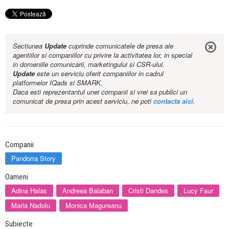
Sectiunea
Update
cuprinde comunicatele de presa ale
agentiilor si companiilor cu privire la activitatea lor, in special
in domeniile comunicarii, marketingului si CSR-ului.
Update
este un serviciu oferit companiilor in cadrul
platformelor IQads si SMARK.
Daca esti reprezentantul unei companii si vrei sa publici un
comunicat de presa prin acest serviciu, ne poti
contacta aici
.
Companii
Pandorra Story
Oameni
Adina Halas
Andreea Balaban
Cristi Dandes
Lucy Faur
Maria Nadolu
Monica Magureanu
Subiecte