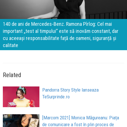
140 de ani de Mercedes-Benz. Ramona Pîrlog: Cel mai
important „test al timpului” este să inovăm constant, dar
cu aceeași responsabilitate față de oameni, siguranță și
calitate
Related
Pandorra Story Style lanseaza
TeSurprinde.ro
[Marcom 2021] Monica Măgureanu: Piața
de comunicare a fost în plin proces de