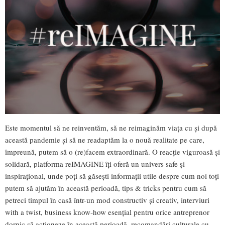
Este momentul să ne reinventăm, să ne reimaginăm viața cu și după
această pandemie și să ne readaptăm la o nouă realitate pe care,
împreună, putem să o (re)facem extraordinară. O reacție viguroasă și
solidară, platforma reIMAGINE îți oferă un univers safe și
inspirațional, unde poți să găsești informații utile despre cum noi toți
putem să ajutăm în această perioadă, tips & tricks pentru cum să
petreci timpul în casă într-un mod constructiv și creativ, interviuri
with a twist, business know-how esențial pentru orice antreprenor
dornic să acționeze în această perioadă, recomandări culturale cu