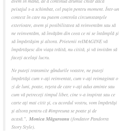
avem în mână, de a continua drumul chiar dacă
peisajul s-a schimbat, cel puțin pentru moment. Într-un
context în care nu putem controla circumstanțele
exterioare, avem și posibilitatea să reinventăm sau să
ne reinventăm, să învățăm din ceea ce ni se întâmplă și
să împărtășim și altora. Prietenii reIMAGINE vă
împărtășesc din viața trăită, nu citită, și vă invităm să
faceți același lucru.
Ne puteți transmite gândurile voastre, ne puteți
împărtăși cum v-ați reinventat, cum v-ați reimaginat o
zi de luni, poate, rețeta de care v-ați adus aminte sau
cum vă petreceți timpul liber, cine v-a inspirat sau ce
carte ați mai citit și, cu acordul vostru, vom împărtăși
și altora pentru că #impreuna se poate și de
acasă.”,
Monica Măgureanu
(fondator Pandorra
Story Style).