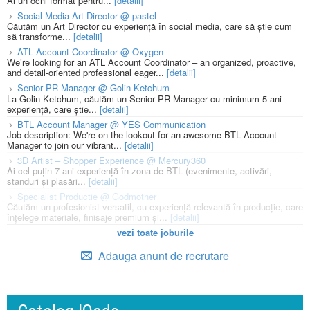
Ai un ochi format pentru...
[detalii]
Social Media Art Director @ pastel
Căutăm un Art Director cu experiență în social media, care să știe cum
să transforme...
[detalii]
ATL Account Coordinator @ Oxygen
We’re looking for an ATL Account Coordinator – an organized, proactive,
and detail-oriented professional eager...
[detalii]
Senior PR Manager @ Golin Ketchum
La Golin Ketchum, căutăm un Senior PR Manager cu minimum 5 ani
experiență, care știe...
[detalii]
BTL Account Manager @ YES Communication
Job description: We're on the lookout for an awesome BTL Account
Manager to join our vibrant...
[detalii]
3D Artist – Shopper Experience @ Mercury360
Ai cel puțin 7 ani experiență în zona de BTL (evenimente, activări,
standuri și plasări...
[detalii]
Specialist Productie @ Godmother
Căutăm un profesionist versatil, cu experiență relevantă în producție, care
înțelege materiale, finisaje premium și...
[detalii]
vezi toate joburile
Adauga anunt de recrutare