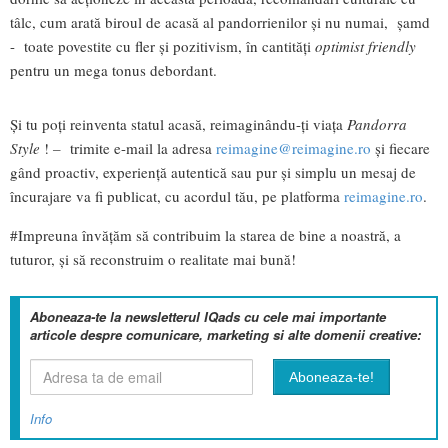
tâlc, cum arată biroul de acasă al pandorrienilor și nu numai, șamd
- toate povestite cu fler și pozitivism, în cantități
optimist friendly
pentru un mega tonus debordant.
Și tu poți reinventa statul acasă, reimaginându-ți viața
Pandorra
Style
!
–
trimite e-mail la adresa
reimagine@reimagine.ro
și fiecare
gând proactiv, experiență autentică sau pur și simplu un mesaj de
încurajare va fi publicat, cu acordul tău, pe platforma
reimagine.ro
.
#Impreuna învățăm să contribuim la starea de bine a noastră, a
tuturor, și să reconstruim o realitate mai bună!
Aboneaza-te la newsletterul IQads cu cele mai importante
articole despre comunicare, marketing si alte domenii creative:
Info