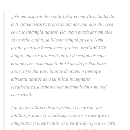
„Ne-am inspirat din contextul și vremurile actuale, din
activitatea noastră profesională dar mai ales din ceea
ce ni se întâmplă tuturor. Da, stăm acasă dar am ales
să ne reinventăm, să folosim timpul pe care l-am
primit pentru a începe acest proiect. #reIMAGINE
#impreuna este proiectul inițiat de echipa de super-
eroi pe care o cunoașteți de 10 ani drept Pandorra
Story Style dar este, înainte de toate, o invitație
adresată tuturor de a își folosi imaginația,
creativitatea și experiențele personale într-un mod
constructiv.
Am invitat alături de noi prieteni cu care ne-am
întâlnit pe drum și vă adresăm tuturor o invitație la
imaginație și creativitate. O invitație de a juca ce cărți