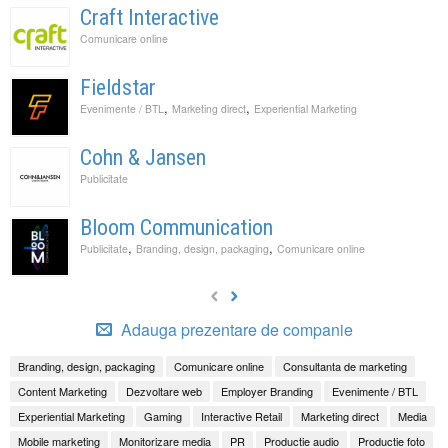
Craft Interactive
Comunicare online
Fieldstar
,
,
Evenimente / BTL
Marketing direct
Experiential Marketing
Cohn & Jansen
Publicitate
Bloom Communication
,
,
Publicitate
Branding, design, packaging
Comunicare online
Adauga prezentare de companie
Branding, design, packaging
Comunicare online
Consultanta de marketing
Content Marketing
Dezvoltare web
Employer Branding
Evenimente / BTL
Experiential Marketing
Gaming
Interactive Retail
Marketing direct
Media
Mobile marketing
Monitorizare media
PR
Productie audio
Productie foto