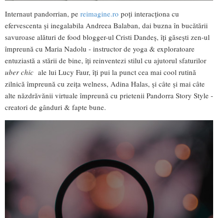
Internaut pandorrian, pe
reimagine.ro
poți interacționa cu
efervescenta și inegalabila Andreea Balaban, dai buzna în bucătării
savuroase alături de food blogger-ul Cristi Dandeș, îți găsești zen-ul
împreună cu Maria Nadolu - instructor de yoga & exploratoare
entuziastă a stării de bine, îți reinventezi stilul cu ajutorul sfaturilor
uber chic
ale lui Lucy Faur, îți pui la punct cea mai cool rutină
zilnică împreună cu zeița welness, Adina Halas, și câte și mai câte
alte năzdrăvănii virtuale împreună cu prietenii Pandorra Story Style -
creatori de gânduri & fapte bune.