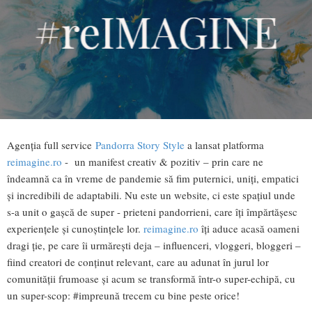
Agenția full service
Pandorra Story Style
a lansat platforma
reimagine.ro
- un manifest creativ & pozitiv – prin care ne
îndeamnă ca în vreme de pandemie să fim puternici, uniți, empatici
și incredibili de adaptabili. Nu este un website, ci este spațiul unde
s-a unit o gașcă de super - prieteni pandorrieni, care îți împărtășesc
experiențele și cunoștințele lor.
reimagine.ro
îți aduce acasă oameni
dragi ție, pe care îi urmărești deja – influenceri, vloggeri, bloggeri –
fiind creatori de conținut relevant, care au adunat în jurul lor
comunității frumoase și acum se transformă într-o super-echipă, cu
un super-scop: #impreună trecem cu bine peste orice!