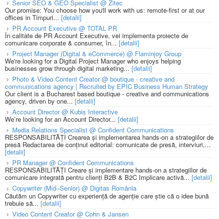
Senior SEO & GEO Specialist @ Zitec
Our promise: You choose how you'll work with us: remote-first or at our
offices in Timpuri...
[detalii]
PR Account Executive @ TOTAL PR
În calitate de PR Account Executive, vei implementa proiecte de
comunicare corporate & consumer, în...
[detalii]
Project Manager (Digital & eCommerce) @ Flaminjoy Group
We're looking for a Digital Project Manager who enjoys helping
businesses grow through digital marketing...
[detalii]
Photo & Video Content Creator @ boutique - creative and
communications agency | Recruited by EPIC Business Human Strategy
Our client is a Bucharest based boutique - creative and communications
agency, driven by one...
[detalii]
Account Director @ Kubis Interactive
We’re looking for an Account Director...
[detalii]
Media Relations Specialist @ Confident Communications
RESPONSABILITĂȚI Crearea și implementarea hands-on a strategiilor de
presă Redactarea de conținut editorial: comunicate de presă, interviuri,...
[detalii]
PR Manager @ Confident Communications
RESPONSABILITĂȚI Creare și implementare hands-on a strategiilor de
comunicare integrată pentru clienți B2B & B2C Implicare activă...
[detalii]
Copywriter (Mid–Senior) @ Digitas România
Căutăm un Copywriter cu experiență de agenție care știe că o idee bună
trebuie să...
[detalii]
Video Content Creator @ Cohn & Jansen