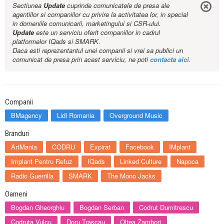
Sectiunea
Update
cuprinde comunicatele de presa ale
agentiilor si companiilor cu privire la activitatea lor, in special
in domeniile comunicarii, marketingului si CSR-ului.
Update
este un serviciu oferit companiilor in cadrul
platformelor IQads si SMARK.
Daca esti reprezentantul unei companii si vrei sa publici un
comunicat de presa prin acest serviciu, ne poti
contacta aici
.
Companii
BMagency
Lidl Romania
Overground Music
Branduri
ArtMania
CODRU
Expirat
Facebook
IMplant
Implant Pentru Refuz
IQads
Linked Culture
Napoca
Radio Guerrilla
SMARK
The Mono Jacks
Oameni
Bogdan Gheorghiu
Bogdan Serban
Codrut Dumitrescu
Codruta Vulcu
Doru Trascau
Oltea Zambori