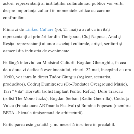
actori, reprezentanți ai instituțiilor culturale sau publice vor vorbi
despre importanța culturii în momentele critice cu care ne
confruntăm.
Prima zi de
Linked Culture
(joi, 21 mai) a avut ca invitați
reprezentanți ai primăriilor din Timișoara, Cluj-Napoca, Arad și
Reșița, reprezentanți ai unor asociații culturale, artiști, scriitori și
oameni din industria de evenimente.
Pe lângă interviul cu Ministrul Culturii, Bogdan Gheorghiu, în cea
de-a doua zi dedicată evenimentului, vineri, 22 mai, începând cu ora
10:00, vor intra în direct Tudor Giurgiu (regizor, scenarist,
producător), Codruț Dumitrescu (Co-Fondator Overground Music),
Tavi “Vita” Horvath (solist Implant Pentru Refuz), Doru Trăscău
(solist The Mono Jacks), Bogdan Șerban (Radio Guerrilla), Codruța
Vulcu (Fondatoare ARTmania Festival) și Romina Popescu (membru
BETA - bienala timișoreană de arhitectură).
Participarea este gratuită și nu necesită înscriere în prealabil.