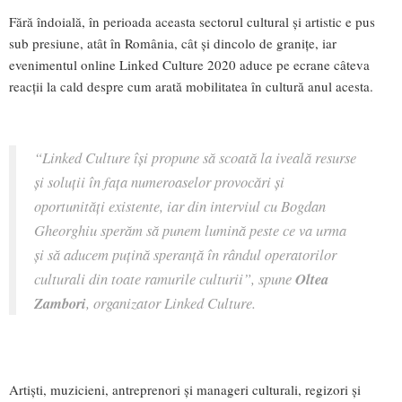
Fără îndoială, în perioada aceasta sectorul cultural și artistic e pus
sub presiune, atât în România, cât și dincolo de granițe, iar
evenimentul online Linked Culture 2020 aduce pe ecrane câteva
reacții la cald despre cum arată mobilitatea în cultură anul acesta.
“Linked Culture își propune să scoată la iveală resurse
și soluții în fața numeroaselor provocări și
oportunități existente, iar din interviul cu Bogdan
Gheorghiu sperăm să punem lumină peste ce va urma
și să aducem puțină speranță în rândul operatorilor
culturali din toate ramurile culturii”, spune
Oltea
Zambori
, organizator Linked Culture.
Artiști, muzicieni, antreprenori și manageri culturali, regizori și