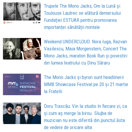
Trupele The Mono Jacks, Om la Lună și
Toulouse Lautrec se alătură demersului
Fundației ESTUAR pentru promovarea
importanței sănătății mintale
Weekend UNDERCLOUD: Nora Iuga, Razvan
Vasilescu, Maia Morgenstern, Concert The
Mono Jacks, maraton Book Run și povestiri
din lumea teatrului cu Dinu Săraru
The Mono Jacks și byron sunt headlinerii
MMB Showcase Festival pe 20 și 21 martie
la Fratelli
Doru Trascău: Vin la studio în fiecare zi, ca
și cum aș merge la birou. Slujba de
muzician nu este diferită din punctul ăsta
de vedere de oricare alta