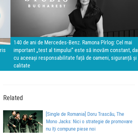
140 de ani de Mercedes-Benz. Ramona Pîrlog: Cel mai
important „test al timpului” este să inovăm constant, dar
cu aceeași responsabilitate față de oameni, siguranță și
calitate
Related
[Single de Romania] Doru Trascău, The
Mono Jacks: Nici o strategie de promovare
nu îți compune piese noi