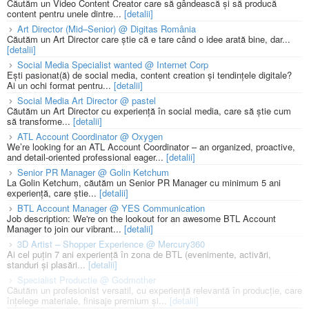
Căutăm un Video Content Creator care să gândească și să producă
content pentru unele dintre...
[detalii]
Art Director (Mid–Senior) @ Digitas România
Căutăm un Art Director care știe că e tare când o idee arată bine, dar...
[detalii]
Social Media Specialist wanted @ Internet Corp
Ești pasionat(ă) de social media, content creation și tendințele digitale?
Ai un ochi format pentru...
[detalii]
Social Media Art Director @ pastel
Căutăm un Art Director cu experiență în social media, care să știe cum
să transforme...
[detalii]
ATL Account Coordinator @ Oxygen
We’re looking for an ATL Account Coordinator – an organized, proactive,
and detail-oriented professional eager...
[detalii]
Senior PR Manager @ Golin Ketchum
La Golin Ketchum, căutăm un Senior PR Manager cu minimum 5 ani
experiență, care știe...
[detalii]
BTL Account Manager @ YES Communication
Job description: We're on the lookout for an awesome BTL Account
Manager to join our vibrant...
[detalii]
3D Artist – Shopper Experience @ Mercury360
Ai cel puțin 7 ani experiență în zona de BTL (evenimente, activări,
standuri și plasări...
[detalii]
Specialist Productie @ Godmother
Căutăm un profesionist versatil, cu experiență relevantă în producție, care
înțelege materiale, finisaje premium și...
[detalii]