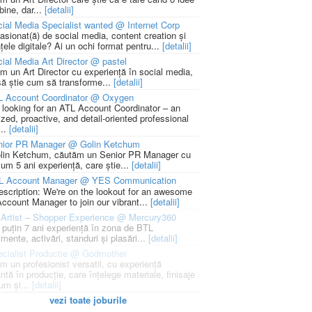
bine, dar...
[detalii]
ial Media Specialist wanted @ Internet Corp
pasionat(ă) de social media, content creation și
țele digitale? Ai un ochi format pentru...
[detalii]
ial Media Art Director @ pastel
m un Art Director cu experiență în social media,
să știe cum să transforme...
[detalii]
L Account Coordinator @ Oxygen
 looking for an ATL Account Coordinator – an
zed, proactive, and detail-oriented professional
...
[detalii]
nior PR Manager @ Golin Ketchum
lin Ketchum, căutăm un Senior PR Manager cu
um 5 ani experiență, care știe...
[detalii]
L Account Manager @ YES Communication
escription: We're on the lookout for an awesome
ccount Manager to join our vibrant...
[detalii]
Artist – Shopper Experience @ Mercury360
l puțin 7 ani experiență în zona de BTL
mente, activări, standuri și plasări...
[detalii]
cialist Productie @ Godmother
m un profesionist versatil, cu experiență
ntă în producție, care înțelege materiale, finisaje
um și...
[detalii]
vezi toate joburile