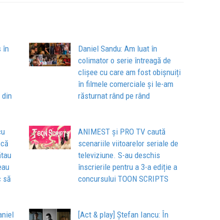
 în
Daniel Sandu: Am luat în
colimator o serie întreagă de
clișee cu care am fost obișnuiți
în filmele comerciale și le-am
 din
răsturnat rând pe rând
cu
ANIMEST și PRO TV caută
 că
scenariile viitoarelor seriale de
ătau
televiziune. S-au deschis
seau
înscrierile pentru a 3-a ediție a
c să
concursului TOON SCRIPTS
aniel
[Act & play] Ștefan Iancu: În