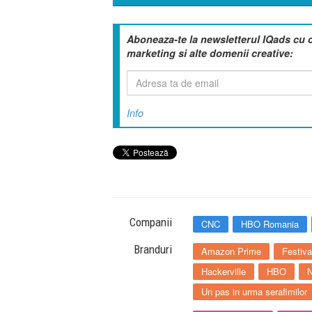
Aboneaza-te la newsletterul IQads cu 
marketing si alte domenii creative:
Info
Companii
CNC
HBO Romania
Branduri
Amazon Prime
Festiva
Hackerville
HBO
N
Un pas in urma serafimilor