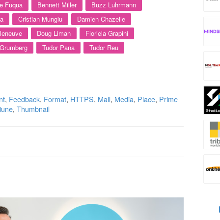
ne Fuqua
Bennett Miller
Buzz Luhrmann
ta
Cristian Mungiu
Damien Chazelle
lleneuve
Doug Liman
Floriela Grapini
 Grumberg
Tudor Pana
Tudor Reu
nt
,
Feedback
,
Format
,
HTTPS
,
Mall
,
Media
,
Place
,
Prime
ziune
,
Thumbnail