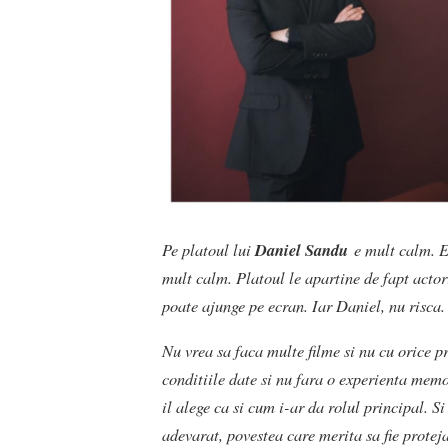
Pe platoul lui
Daniel Sandu
e mult calm. En
mult calm. Platoul le apartine de fapt actori
poate ajunge pe ecran. Iar Daniel, nu risca.
Nu vrea sa faca multe filme si nu cu orice pr
conditiile date si nu fara o experienta mem
il alege ca si cum i-ar da rolul principal. S
adevarat, povestea care merita sa fie proteja