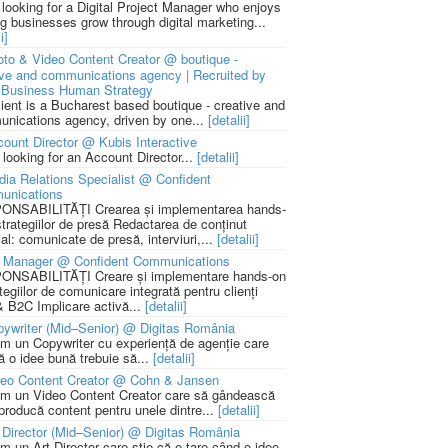
 looking for a Digital Project Manager who enjoys
ng businesses grow through digital marketing...
i]
to & Video Content Creator @ boutique -
ive and communications agency | Recruited by
Business Human Strategy
lient is a Bucharest based boutique - creative and
nications agency, driven by one...
[detalii]
ount Director @ Kubis Interactive
 looking for an Account Director...
[detalii]
ia Relations Specialist @ Confident
unications
NSABILITĂȚI Crearea și implementarea hands-
strategiilor de presă Redactarea de conținut
ial: comunicate de presă, interviuri,...
[detalii]
 Manager @ Confident Communications
NSABILITĂȚI Creare și implementare hands-on
tegiilor de comunicare integrată pentru clienți
 B2C Implicare activă...
[detalii]
ywriter (Mid–Senior) @ Digitas România
m un Copywriter cu experiență de agenție care
ă o idee bună trebuie să...
[detalii]
deo Content Creator @ Cohn & Jansen
m un Video Content Creator care să gândească
 producă content pentru unele dintre...
[detalii]
 Director (Mid–Senior) @ Digitas România
m un Art Director care știe că e tare când o idee