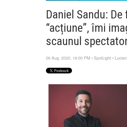
Daniel Sandu: De 
“acțiune”, îmi im
scaunul spectator
06 Aug. 2020, 16:00 PM
•
SpotLight
•
Lucian