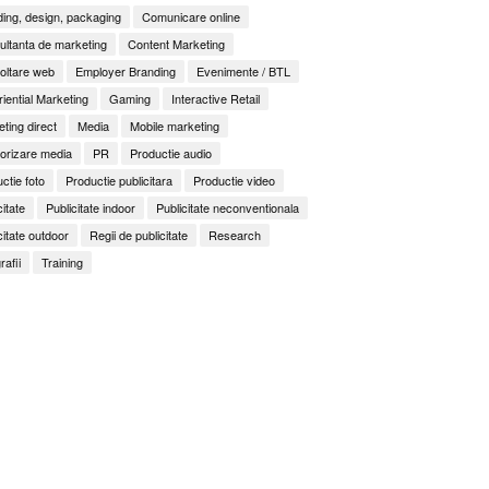
ing, design, packaging
Comunicare online
ltanta de marketing
Content Marketing
oltare web
Employer Branding
Evenimente / BTL
iential Marketing
Gaming
Interactive Retail
ting direct
Media
Mobile marketing
orizare media
PR
Productie audio
ctie foto
Productie publicitara
Productie video
citate
Publicitate indoor
Publicitate neconventionala
citate outdoor
Regii de publicitate
Research
rafii
Training
It Back, Pepsi! Nostalgia anilor 2000 devine o experi
rile nu mai concurează prin experiențe. Concurează 
ess to Human. Cum construiește George Brand Love 
enență
ități