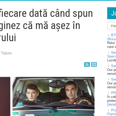
fiecare dată când spun
J
aginez că mă așez în
ului
BT
(Bucu
Rolul
care 
Spe
 Talpes
Speci
Lucră
Sen
Our p
remote
Se
Our p
remote
PR
În ca
proie
[detali
Pro
Flami