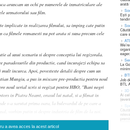
aca aruncam un ochi pe numerele de inmatriculare ale
arată 
Soc
lele urmatorului sau film.
Ești 
tendin
te implicate in realizarea filmului, sa imping cate putin
Soc
Căută
un ca filmele romanesti nu pot arata si suna precum cele
care 
AT
We’re
organi
eager
tie al unui scenariu si despre conceptia lui regizorala.
Se
re paradoxurile din productie, cand incurajezi echipa sa
La Go
minim
ai mult incurca. Apoi, povesteste detalii despre cum un
BT
ristian Mungiu, a pus in miscare pre-productia pentru noul
Job d
BTL A
pre noul serial scris si regizat pentru HBO, "Bani negri
3D 
ntors in Piatra Neamt, orasul lui natal, si a filmat in
Ai ce
(eveni
unde s-a sarutat prima oara, la bulevardul de pe care a
Spe
Căută
inal, vorbim putin si despre industria de film de la noi.
releva
premi
u a avea acces la acest articol