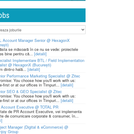
obs
L Account Manager Senior @ HexagonX
rești)
 ăsta se măsoară în ce nu se vede: proiectele
ies bine pentru că...
[detalii]
cialist Implementare BTL / Field Implementation
alist @ HexagonX (București)
m dintr-o hală...
[detalii]
ior Performance Marketing Specialist @ Zitec
romise: You choose how you'll work with us:
-first or at our offices in Timpuri...
[detalii]
nior SEO & GEO Specialist @ Zitec
romise: You choose how you'll work with us:
-first or at our offices in Timpuri...
[detalii]
 Account Executive @ TOTAL PR
litate de PR Account Executive, vei implementa
cte de comunicare corporate & consumer, în...
i]
ject Manager (Digital & eCommerce) @
njoy Group