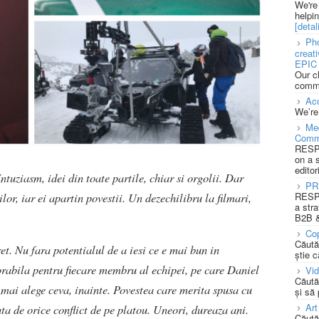
We're
helpi
[detali
Pho
creat
EPIC 
Our c
commu
Acc
We’re
Med
Comm
RESPO
on a 
editor
tuziasm, idei din toate partile, chiar si orgolii. Dar
PR
RESPO
lor, iar ei apartin povestii. Un dezechilibru la filmari,
a stra
B2B &
Cop
Căută
et. Nu fara potentialul de a iesi ce e mai bun in
știe c
orabila pentru fiecare membru al echipei, pe care Daniel
Vi
Căută
i mai alege ceva, inainte. Povestea care merita spusa cu
și să
Art
ta de orice conflict de pe platou. Uneori, dureaza ani.
Căută