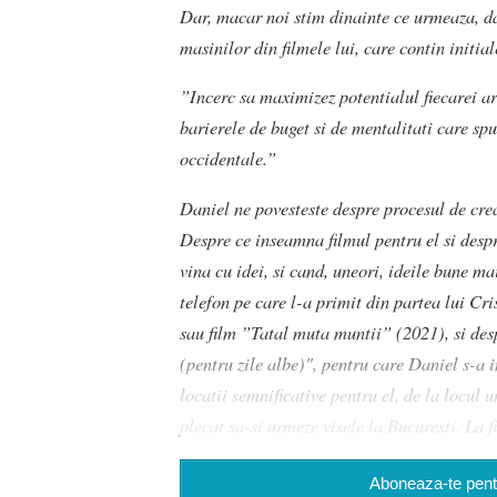
Dar, macar noi stim dinainte ce urmeaza, d
masinilor din filmele lui, care contin initia
”Incerc sa maximizez potentialul fiecarei ar
barierele de buget si de mentalitati care sp
occidentale.”
Daniel ne povesteste despre procesul de crea
Despre ce inseamna filmul pentru el si desp
vina cu idei, si cand, uneori, ideile bune m
telefon pe care l-a primit din partea lui C
sau film ”Tatal muta muntii” (2021), si des
(pentru zile albe)", pentru care Daniel s-a i
locatii semnificative pentru el, de la locul 
plecat sa-si urmeze visele la Bucuresti. La f
Aboneaza-te pentr