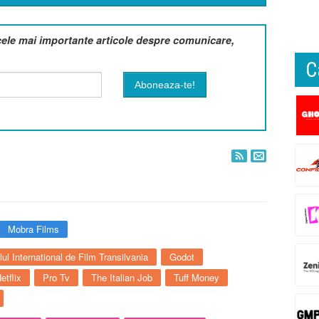
cele mai importante articole despre comunicare,
C
Mobra Films
lul International de Film Transilvania
Godot
etflix
Pro Tv
The Italian Job
Tuff Money