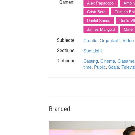
Oameni
Alex Papadopol
Antoi
Cristi Bota
Cristian Bo
Daniel Sandu
Denis Vi
James Mangold
Matei
Subiecte
Creatie
,
Organizatii
,
Video
Sectiune
SpotLight
Dictionar
Casting
,
Cinema
,
Clasame
time
,
Public
,
Scala
,
Televi
Branded