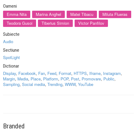
Oameni
Emma Nita
Marina Anghel
Matei Tibacu
Miluta Flueras
Teodora Gusoi
Tiberius Simion
Victor Panfilov
Subiecte
Audio
Sectiune
SpotLight
Dictionar
Display
,
Facebook
,
Fan
,
Feed
,
Format
,
HTTPS
,
Iframe
,
Instagram
,
Margin
,
Media
,
Place
,
Platform
,
POP
,
Post
,
Promovare
,
Public
,
Sampling
,
Social media
,
Trending
,
WWW
,
YouTube
Branded