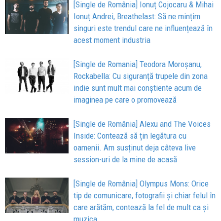
[Single de România] Ionuț Cojocaru & Mihai
Ionuț Andrei, Breathelast: Să ne mințim
singuri este trendul care ne influențează în
acest moment industria
[Single de Romania] Teodora Moroșanu,
Rockabella: Cu siguranță trupele din zona
indie sunt mult mai conștiente acum de
imaginea pe care o promovează
[Single de România] Alexu and The Voices
Inside: Contează să țin legătura cu
oamenii. Am susținut deja câteva live
session-uri de la mine de acasă
[Single de România] Olympus Mons: Orice
tip de comunicare, fotografii și chiar felul în
care arătăm, contează la fel de mult ca și
muzica