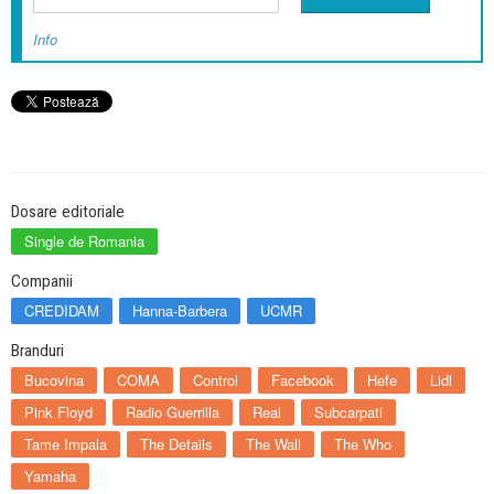
Info
Dosare editoriale
Single de Romania
Companii
CREDIDAM
Hanna-Barbera
UCMR
Branduri
Bucovina
COMA
Control
Facebook
Hefe
Lidl
Pink Floyd
Radio Guerrilla
Real
Subcarpati
Tame Impala
The Details
The Wall
The Who
Yamaha