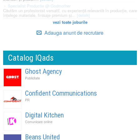
Specialist Productie @ Godmother
Căutăm un profesionist versatil, cu experiență relevantă în producție, care
înțelege materiale, finisaje premium și...
[detalii]
vezi toate joburile
Adauga anunt de recrutare
Catalog IQads
Ghost Agency
Publicitate
Confident Communications
PR
Digital Kitchen
Comunicare online
Beans United