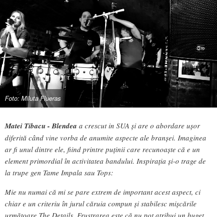
Foto: Miluta Flueras
Matei Tibacu - Blendea
a crescut in SUA și are o abordare ușor
diferită când vine vorba de anumite aspecte ale branșei. Imaginea
ar fi unul dintre ele, fiind printre puținii care recunoaște că e un
element primordial în activitatea bandului. Inspirația și-o trage de
la trupe gen Tame Impala sau Tops:
Mie nu numai că mi se pare extrem de important acest aspect, ci
chiar e un criteriu în jurul căruia compun și stabilesc mișcările
următoare The Details. Frustrarea este că nu pot atribui un buget