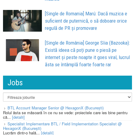
[Single de Romania] Marú: Dacă muzica e
suficient de puternică, o să doboare orice
regulă de PR și promovare
[Single de România] George Sîia (Bazooka):
Există ideea că poți pune o piesă pe
internet și peste noapte it goes viral, lucrul
ăsta se întâmplă foarte foarte rar
Jobs
BTL Account Manager Senior @ HexagonX (București)
Rolul ăsta se măsoară în ce nu se vede: proiectele care ies bine pentru
că...
[detalii]
Specialist Implementare BTL / Field Implementation Specialist @
HexagonX (București)
Lucrăm dintr-o hală...
[detalii]