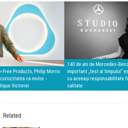
140 de ani de Mercedes-Benz. Ramona Pîrlog: Cel mai
important „test al timpului” este să inovăm constant, dar
cu aceeași responsabilitate față de oameni, siguranță și
calitate
Related