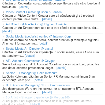
Căutăm un Copywriter cu experiență de agenție care știe că o idee bună
trebuie să...
[detalii]
Video Content Creator @ Cohn & Jansen
Căutăm un Video Content Creator care să gândească și să producă
content pentru unele dintre...
[detalii]
Art Director (Mid–Senior) @ Digitas România
Căutăm un Art Director care știe că e tare când o idee arată bine, dar...
[detalii]
Social Media Specialist wanted @ Internet Corp
Ești pasionat(ă) de social media, content creation și tendințele digitale?
Ai un ochi format pentru...
[detalii]
Social Media Art Director @ pastel
Căutăm un Art Director cu experiență în social media, care să știe cum
să transforme...
[detalii]
ATL Account Coordinator @ Oxygen
We’re looking for an ATL Account Coordinator – an organized, proactive,
and detail-oriented professional eager...
[detalii]
Senior PR Manager @ Golin Ketchum
La Golin Ketchum, căutăm un Senior PR Manager cu minimum 5 ani
experiență, care știe...
[detalii]
BTL Account Manager @ YES Communication
Job description: We're on the lookout for an awesome BTL Account
Manager to join our vibrant...
[detalii]
3D Artist – Shopper Experience @ Mercury360
Ai cel puțin 7 ani experiență în zona de BTL (evenimente, activări,
standuri și plasări...
[detalii]