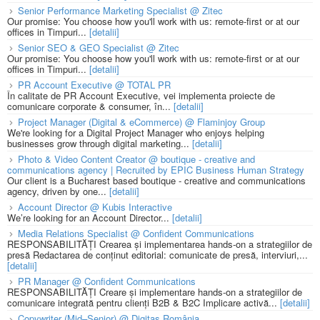
Senior Performance Marketing Specialist @ Zitec
Our promise: You choose how you'll work with us: remote-first or at our
offices in Timpuri...
[detalii]
Senior SEO & GEO Specialist @ Zitec
Our promise: You choose how you'll work with us: remote-first or at our
offices in Timpuri...
[detalii]
PR Account Executive @ TOTAL PR
În calitate de PR Account Executive, vei implementa proiecte de
comunicare corporate & consumer, în...
[detalii]
Project Manager (Digital & eCommerce) @ Flaminjoy Group
We're looking for a Digital Project Manager who enjoys helping
businesses grow through digital marketing...
[detalii]
Photo & Video Content Creator @ boutique - creative and
communications agency | Recruited by EPIC Business Human Strategy
Our client is a Bucharest based boutique - creative and communications
agency, driven by one...
[detalii]
Account Director @ Kubis Interactive
We’re looking for an Account Director...
[detalii]
Media Relations Specialist @ Confident Communications
RESPONSABILITĂȚI Crearea și implementarea hands-on a strategiilor de
presă Redactarea de conținut editorial: comunicate de presă, interviuri,...
[detalii]
PR Manager @ Confident Communications
RESPONSABILITĂȚI Creare și implementare hands-on a strategiilor de
comunicare integrată pentru clienți B2B & B2C Implicare activă...
[detalii]
Copywriter (Mid–Senior) @ Digitas România