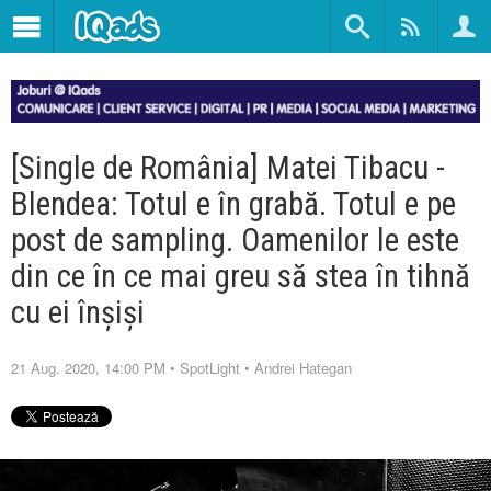
[Single de România] Matei Tibacu -
Blendea: Totul e în grabă. Totul e pe
post de sampling. Oamenilor le este
din ce în ce mai greu să stea în tihnă
cu ei înșiși
21 Aug. 2020, 14:00 PM
•
SpotLight
•
Andrei Hategan