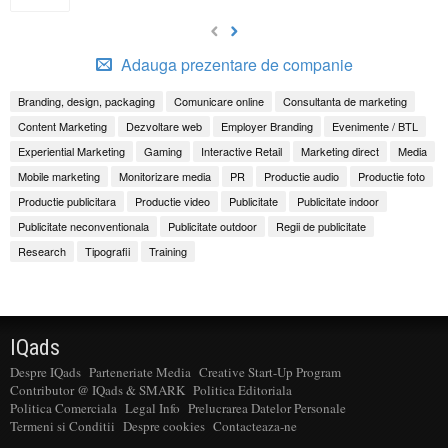
Adauga prezentare de companie
Branding, design, packaging
Comunicare online
Consultanta de marketing
Content Marketing
Dezvoltare web
Employer Branding
Evenimente / BTL
Experiential Marketing
Gaming
Interactive Retail
Marketing direct
Media
Mobile marketing
Monitorizare media
PR
Productie audio
Productie foto
Productie publicitara
Productie video
Publicitate
Publicitate indoor
Publicitate neconventionala
Publicitate outdoor
Regii de publicitate
Research
Tipografii
Training
IQads
Despre IQads
Parteneriate Media
Creative Start-Up Program
Contributor @ IQads & SMARK
Politica Editoriala
Politica Comerciala
Legal Info
Prelucrarea Datelor Personale
Termeni si Conditii
Despre cookies
Contacteaza-ne