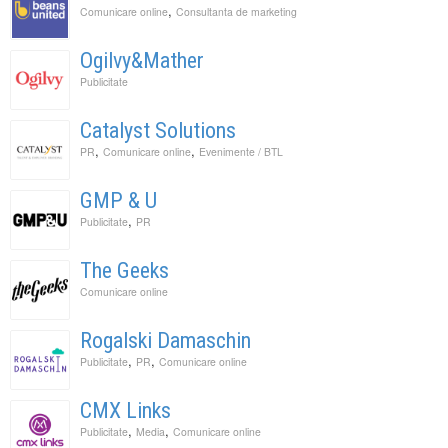
,
Comunicare online
Consultanta de marketing
Ogilvy&Mather
Publicitate
Catalyst Solutions
,
,
PR
Comunicare online
Evenimente / BTL
GMP & U
,
Publicitate
PR
The Geeks
Comunicare online
Rogalski Damaschin
,
,
Publicitate
PR
Comunicare online
CMX Links
,
,
Publicitate
Media
Comunicare online