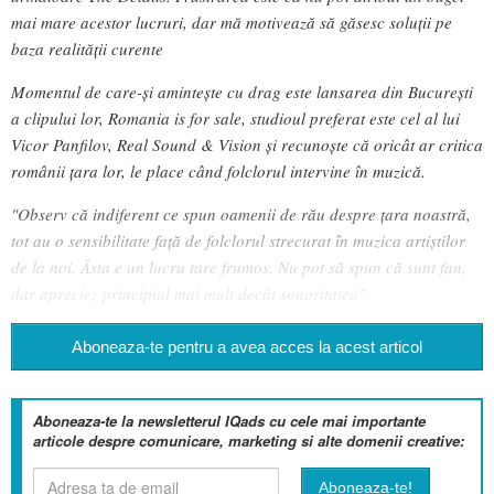
mai mare acestor lucruri, dar mă motivează să găsesc soluții pe
baza realității curente
Momentul de care-și amintește cu drag este lansarea din București
a clipului lor, Romania is for sale, studioul preferat este cel al lui
Vicor Panfilov, Real Sound & Vision și recunoște că oricât ar critica
românii țara lor, le place când folclorul intervine în muzică.
"Observ că indiferent ce spun oamenii de rău despre țara noastră,
tot au o sensibilitate față de folclorul strecurat în muzica artiștilor
de la noi. Ăsta e un lucru tare frumos. Nu pot să spun că sunt fan,
dar apreciez principiul mai mult decât sonoritatea"
Aboneaza-te pentru a avea acces la acest articol
Aboneaza-te la newsletterul IQads cu cele mai importante
articole despre comunicare, marketing si alte domenii creative: