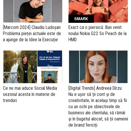
SMARK
[Marcom 2024] Claudiu Ludoșan:
Exact ca o piersică. Bun venit
Problema pieței actuale este de
noului Nokia G22 So Peach de la
a ajunge de la Idee la Execuție
HMD
Ce ne mai aduce Social Media
[Digital Trends] Andreea Dîrzu:
sezonul acesta în materie de
Nu e ușor să ții cont și de
trenduri
creativitate, în același timp să fii
cu un ochi pe obiectivele de
business ale clientului, să rămâi
și în bugetul alocat, să ții oamenii
de brand fericiți