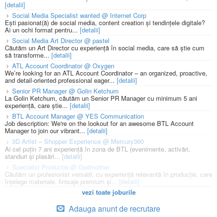
[detalii]
Social Media Specialist wanted @ Internet Corp
Ești pasionat(ă) de social media, content creation și tendințele digitale?
Ai un ochi format pentru...
[detalii]
Social Media Art Director @ pastel
Căutăm un Art Director cu experiență în social media, care să știe cum
să transforme...
[detalii]
ATL Account Coordinator @ Oxygen
We’re looking for an ATL Account Coordinator – an organized, proactive,
and detail-oriented professional eager...
[detalii]
Senior PR Manager @ Golin Ketchum
La Golin Ketchum, căutăm un Senior PR Manager cu minimum 5 ani
experiență, care știe...
[detalii]
BTL Account Manager @ YES Communication
Job description: We're on the lookout for an awesome BTL Account
Manager to join our vibrant...
[detalii]
3D Artist – Shopper Experience @ Mercury360
Ai cel puțin 7 ani experiență în zona de BTL (evenimente, activări,
standuri și plasări...
[detalii]
Specialist Productie @ Godmother
Căutăm un profesionist versatil, cu experiență relevantă în producție, care
înțelege materiale, finisaje premium și...
[detalii]
vezi toate joburile
Adauga anunt de recrutare