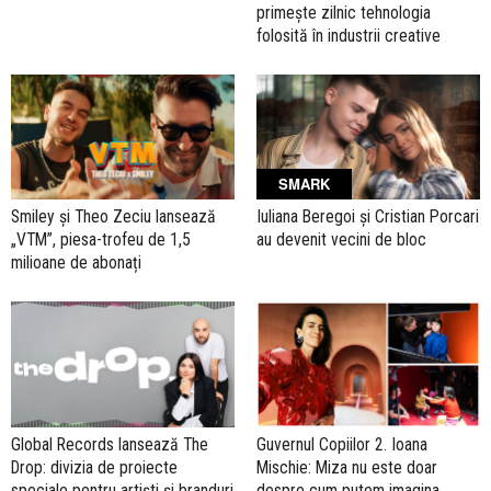
primește zilnic tehnologia
folosită în industrii creative
SMARK
Smiley și Theo Zeciu lansează
Iuliana Beregoi și Cristian Porcari
„VTM”, piesa-trofeu de 1,5
au devenit vecini de bloc
milioane de abonați
Global Records lansează The
Guvernul Copiilor 2. Ioana
Drop: divizia de proiecte
Mischie: Miza nu este doar
speciale pentru artiști și branduri
despre cum putem imagina