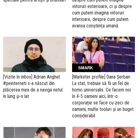
viitoruri exterioare, ci și despre
cum putem imagina viitoruri
interioare, despre cum putem
avansa conștiința umană
SMARK
[Vizite în inbox] Adrian Anghel:
[Marketer profile] Dana Șerban:
#peinterneti s-a născut din
La stat, trebuie să fii un fel de
plăcerea mea de a naviga netul
homo universalis. Ce facem noi
în lung și-n lat
în 4-5 oameni aici, într-o
corporație se face cu zeci de
oameni, multe tooluri și un buget
considerabil