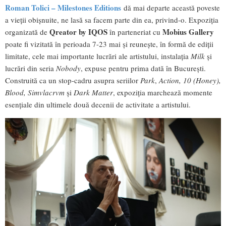
Roman Tolici – Milestones Editions
dă mai departe această poveste
a vieții obișnuite, ne lasă sa facem parte din ea, privind-o. Expoziția
Qreator by IQOS
Mobius Gallery
organizată de
în parteneriat cu
poate fi vizitată în perioada 7-23 mai și reunește, în formă de ediții
limitate, cele mai importante lucrări ale artistului, instalația
Milk
și
lucrări din seria
Nobody
, expuse pentru prima dată în București.
Construită ca un stop-cadru asupra seriilor
Park
,
Action, 10 (Honey),
Blood, Simvlacrvm
și
Dark Matter
, expoziția marchează momente
esențiale din ultimele două decenii de activitate a artistului.