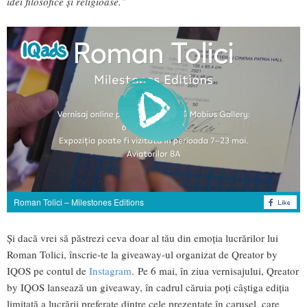
idei filosofice și religioase.”
Roman Tolici – Milestones Editions
Și dacă vrei să păstrezi ceva doar al tău din emoția lucrărilor lui
Roman Tolici, înscrie-te la giveaway-ul organizat de Qreator by
IQOS pe contul de
Instagram
. Pe 6 mai, în ziua vernisajului, Qreator
by IQOS lansează un giveaway, în cadrul căruia poți câștiga ediția
limitată a lucrării preferate dintre cele prezentate în carusel, care