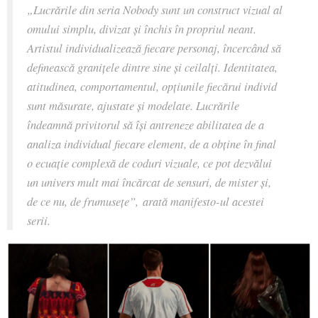
„
Lucrările din seria Nobody sunt un construct vizual al
omului simplu, divizat și închis în propriul neant.
Artistul individualizează fiecare personaj, încercând să
definească granițele dintre sine și ceilalți. Identitatea,
atitudinea, comportamentul, opțiunile fiecărui individ
sunt măsurate, ajustate și modelate. Lucrările
îndeamnă privitorul să își antreneze abilitatea de a
analiza individual fiecare element, de a obține în final
o ecuație complexă de coduri vizuale, ce pot dezvălui
un univers mult mai încărcat de sensuri, de mister și,
de ce nu, de frumusețe
”, arată manifesto-ul acestei
serii.