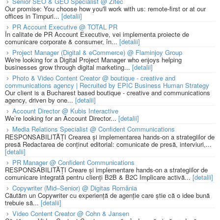
Senior SEO & GEO Specialist @ Zitec
Our promise: You choose how you'll work with us: remote-first or at our
offices in Timpuri...
[detalii]
PR Account Executive @ TOTAL PR
În calitate de PR Account Executive, vei implementa proiecte de
comunicare corporate & consumer, în...
[detalii]
Project Manager (Digital & eCommerce) @ Flaminjoy Group
We're looking for a Digital Project Manager who enjoys helping
businesses grow through digital marketing...
[detalii]
Photo & Video Content Creator @ boutique - creative and
communications agency | Recruited by EPIC Business Human Strategy
Our client is a Bucharest based boutique - creative and communications
agency, driven by one...
[detalii]
Account Director @ Kubis Interactive
We’re looking for an Account Director...
[detalii]
Media Relations Specialist @ Confident Communications
RESPONSABILITĂȚI Crearea și implementarea hands-on a strategiilor de
presă Redactarea de conținut editorial: comunicate de presă, interviuri,...
[detalii]
PR Manager @ Confident Communications
RESPONSABILITĂȚI Creare și implementare hands-on a strategiilor de
comunicare integrată pentru clienți B2B & B2C Implicare activă...
[detalii]
Copywriter (Mid–Senior) @ Digitas România
Căutăm un Copywriter cu experiență de agenție care știe că o idee bună
trebuie să...
[detalii]
Video Content Creator @ Cohn & Jansen