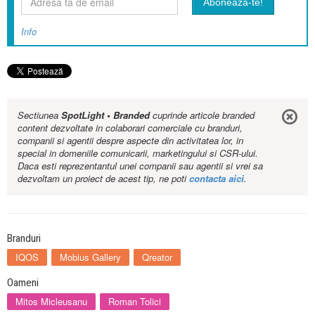
Info
Sectiunea
SpotLight • Branded
cuprinde articole branded
content dezvoltate in colaborari comerciale cu branduri,
companii si agentii despre aspecte din activitatea lor, in
special in domeniile comunicarii, marketingului si CSR-ului.
Daca esti reprezentantul unei companii sau agentii si vrei sa
dezvoltam un proiect de acest tip, ne poti
contacta aici
.
Branduri
IQOS
Mobius Gallery
Qreator
Oameni
Mitos Micleusanu
Roman Tolici