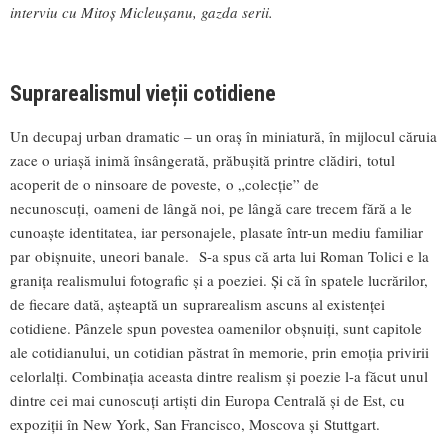
interviu cu Mitoș Micleușanu, gazda serii.
Suprarealismul vieții cotidiene
Un decupaj urban dramatic – un oraș în miniatură, în mijlocul căruia
zace o uriașă inimă însângerată, prăbușită printre clădiri, totul
acoperit de o ninsoare de poveste, o „colecție” de
necunoscuți, oameni de lângă noi, pe lângă care trecem fără a le
cunoaște identitatea, iar personajele, plasate într-un mediu familiar
par obișnuite, uneori banale. S-a spus că arta lui Roman Tolici e la
granița realismului fotografic și a poeziei. Și că în spatele lucrărilor,
de fiecare dată, așteaptă un suprarealism ascuns al existenței
cotidiene. Pânzele spun povestea oamenilor obșnuiți, sunt capitole
ale cotidianului, un cotidian păstrat în memorie, prin emoția privirii
celorlalți. Combinația aceasta dintre realism și poezie l-a făcut unul
dintre cei mai cunoscuți artiști din Europa Centrală și de Est, cu
expoziții în New York, San Francisco, Moscova și Stuttgart.