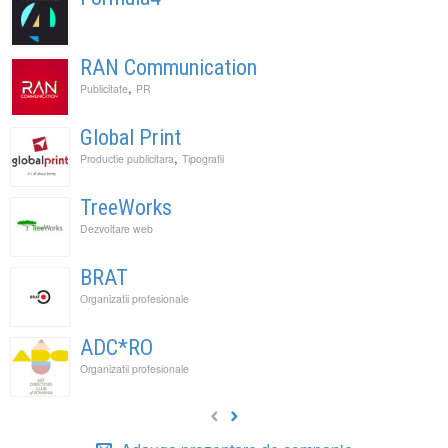
RAN Communication
,
Publicitate
PR
Global Print
,
Productie publicitara
Tipografii
TreeWorks
Dezvoltare web
BRAT
Organizatii profesionale
ADC*RO
Organizatii profesionale