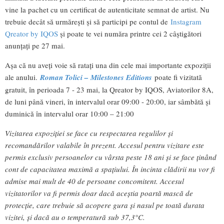
vine la pachet cu un certificat de autenticitate semnat de artist. Nu
trebuie decât să urmărești și să participi pe contul de
Instagram
Qreator by IQOS
și poate te vei număra printre cei 2 câștigători
anunțați pe 27 mai.
Așa că nu aveți voie să ratați una din cele mai importante expoziții
ale anului.
Roman Tolici – Milestones Editions
poate fi vizitată
gratuit, în perioada 7 - 23 mai, la Qreator by IQOS, Aviatorilor 8A,
de luni până vineri, în intervalul orar 09:00 - 20:00, iar sâmbătă și
duminică în intervalul orar 10:00 – 21:00
Vizitarea expoziției se face cu respectarea regulilor și
recomandărilor valabile în prezent. Accesul pentru vizitare este
permis exclusiv persoanelor cu vârsta peste 18 ani și se face ținând
cont de capacitatea maximă a spațiului. În incinta clădirii nu vor fi
admise mai mult de 40 de persoane concomitent. Accesul
vizitatorilor va fi permis doar dacă aceștia poartă mască de
protecție, care trebuie să acopere gura și nasul pe toată durata
vizitei, și dacă au o temperatură sub 37,3°C.