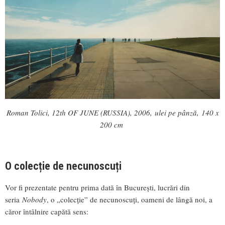
Roman Tolici, 12th OF JUNE (RUSSIA), 2006, ulei pe pânză, 140 x
200 cm
O colecție de necunoscuți
Vor fi prezentate pentru prima dată în București, lucrări din
seria
Nobody
, o „colecție” de necunoscuți, oameni de lângă noi, a
căror întâlnire capătă sens: