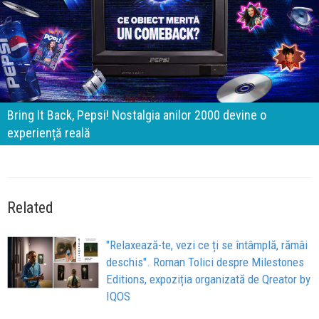
Brandurile nu mai concurează prin experiențe. Concurează
prin apartenență
Related
"Relaxează-te, vezi ce ți se întâmplă, rămâi
deschis". Roman Tolici despre Milestones
Editions, expoziția organizată de Qreator by
IQOS