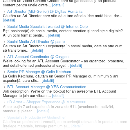
Căutăm un Video Content Creator care să gândească și să producă
content pentru unele dintre...
[detalii]
Art Director (Mid–Senior) @ Digitas România
Căutăm un Art Director care știe că e tare când o idee arată bine, dar...
[detalii]
Social Media Specialist wanted @ Internet Corp
Ești pasionat(ă) de social media, content creation și tendințele digitale?
Ai un ochi format pentru...
[detalii]
Social Media Art Director @ pastel
Căutăm un Art Director cu experiență în social media, care să știe cum
să transforme...
[detalii]
ATL Account Coordinator @ Oxygen
We’re looking for an ATL Account Coordinator – an organized, proactive,
and detail-oriented professional eager...
[detalii]
Senior PR Manager @ Golin Ketchum
La Golin Ketchum, căutăm un Senior PR Manager cu minimum 5 ani
experiență, care știe...
[detalii]
BTL Account Manager @ YES Communication
Job description: We're on the lookout for an awesome BTL Account
Manager to join our vibrant...
[detalii]
3D Artist – Shopper Experience @ Mercury360
Ai cel puțin 7 ani experiență în zona de BTL (evenimente, activări,
standuri și plasări...
[detalii]
Specialist Productie @ Godmother
Căutăm un profesionist versatil, cu experiență relevantă în producție, care
înțelege materiale, finisaje premium și...
[detalii]