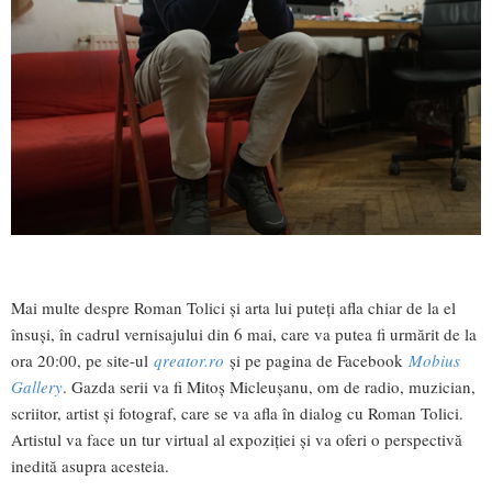
Mai multe despre Roman Tolici și arta lui puteți afla chiar de la el
însuși, în cadrul vernisajului din 6 mai, care va putea fi urmărit de la
ora 20:00, pe site-ul
qreator.ro
și pe pagina de Facebook
Mobius
Gallery
. Gazda serii va fi Mitoș Micleușanu, om de radio, muzician,
scriitor, artist și fotograf, care se va afla în dialog cu Roman Tolici.
Artistul va face un tur virtual al expoziției și va oferi o perspectivă
inedită asupra acesteia.