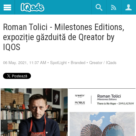
Roman Tolici - Milestones Editions,
expoziție găzduită de Qreator by
IQOS
06 May. 2021, 11:37 AM
•
SpotLight
•
Branded
•
Qreator
/
IQads