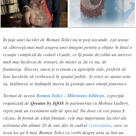
În fața unei lucrări de Roman Tolici nu te poți ascunde,
ești tentat
să zăbovești mai mult asupra unei imagini pentru a obține în final o
ecuație complexă de coduri vizuale, ce îți poate dezvălui un univers
mult mai încărcat de sensuri, de mister și, de ce nu, de
frumusețe. Discret, onest și econom cu aparițiile sale, preferă să
lase lucrările să vorbească în spațiul public. Și orice ar spune arta
sa, întâlnirea se întâmplă mereu la granița unor emoții puternice.
Tocmai de aceea
Roman Tolici – Milestones Editions
, expoziția
organizată de
Qreator by IQOS
în parteneriat cu Mobius Gallery,
reprezintă un eveniment atât de special. Nu doar că vor putea fi
văzute, în formă de ediții limitate, cele mai importante lucrări ale
artistului din ultimii 20 de ani, dar în cadrul
vernisajului
, care va
avea loc pe 6 mai, Roman Tolici va vorbi despre arta sa într-un