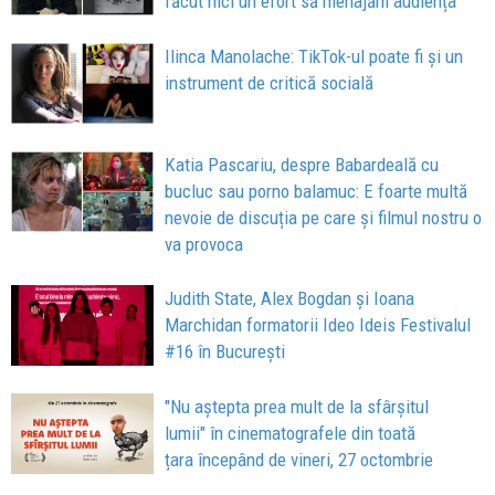
făcut nici un efort să menajăm audiența
Ilinca Manolache: TikTok-ul poate fi și un
instrument de critică socială
Katia Pascariu, despre Babardeală cu
bucluc sau porno balamuc: E foarte multă
nevoie de discuția pe care și filmul nostru o
va provoca
Judith State, Alex Bogdan și Ioana
Marchidan formatorii Ideo Ideis Festivalul
#16 în București
"Nu aștepta prea mult de la sfârșitul
lumii" în cinematografele din toată
țara începând de vineri, 27 octombrie