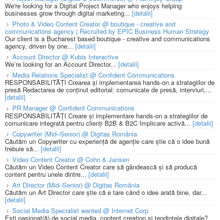
We're looking for a Digital Project Manager who enjoys helping
businesses grow through digital marketing...
[detalii]
Photo & Video Content Creator @ boutique - creative and
communications agency | Recruited by EPIC Business Human Strategy
Our client is a Bucharest based boutique - creative and communications
agency, driven by one...
[detalii]
Account Director @ Kubis Interactive
We’re looking for an Account Director...
[detalii]
Media Relations Specialist @ Confident Communications
RESPONSABILITĂȚI Crearea și implementarea hands-on a strategiilor de
presă Redactarea de conținut editorial: comunicate de presă, interviuri,...
[detalii]
PR Manager @ Confident Communications
RESPONSABILITĂȚI Creare și implementare hands-on a strategiilor de
comunicare integrată pentru clienți B2B & B2C Implicare activă...
[detalii]
Copywriter (Mid–Senior) @ Digitas România
Căutăm un Copywriter cu experiență de agenție care știe că o idee bună
trebuie să...
[detalii]
Video Content Creator @ Cohn & Jansen
Căutăm un Video Content Creator care să gândească și să producă
content pentru unele dintre...
[detalii]
Art Director (Mid–Senior) @ Digitas România
Căutăm un Art Director care știe că e tare când o idee arată bine, dar...
[detalii]
Social Media Specialist wanted @ Internet Corp
Ești pasionat(ă) de social media, content creation și tendințele digitale?