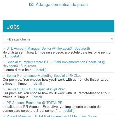
Adauga comunicat de presa
Jobs
BTL Account Manager Senior @ HexagonX (București)
Rolul ăsta se măsoară în ce nu se vede: proiectele care ies bine pentru
că...
[detalii]
Specialist Implementare BTL / Field Implementation Specialist @
HexagonX (București)
Lucrăm dintr-o hală...
[detalii]
Senior Performance Marketing Specialist @ Zitec
Our promise: You choose how you'll work with us: remote-first or at our
offices in Timpuri...
[detalii]
Senior SEO & GEO Specialist @ Zitec
Our promise: You choose how you'll work with us: remote-first or at our
offices in Timpuri...
[detalii]
PR Account Executive @ TOTAL PR
În calitate de PR Account Executive, vei implementa proiecte de
comunicare corporate & consumer, în...
[detalii]
Project Manager (Digital & eCommerce) @ Flaminjoy Group