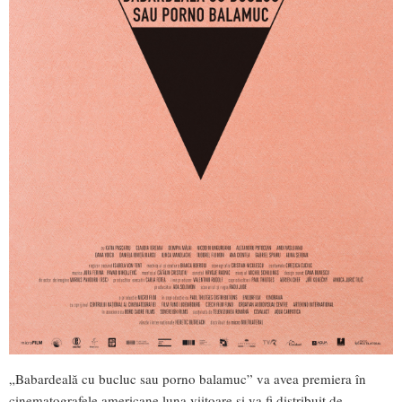
„Babardeală cu bucluc sau porno balamuc” va avea premiera în
cinematografele americane luna viitoare și va fi distribuit de