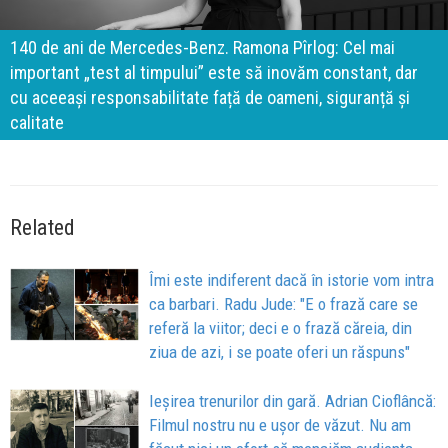
140 de ani de Mercedes-Benz. Ramona Pîrlog: Cel mai
important „test al timpului” este să inovăm constant, dar
cu aceeași responsabilitate față de oameni, siguranță și
calitate
Related
Îmi este indiferent dacă în istorie vom intra
ca barbari. Radu Jude: "E o frază care se
referă la viitor; deci e o frază căreia, din
ziua de azi, i se poate oferi un răspuns"
Ieșirea trenurilor din gară. Adrian Cioflâncă:
Filmul nostru nu e ușor de văzut. Nu am