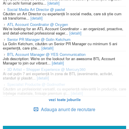
Ai un ochi format pentru...
[detalii]
Social Media Art Director @ pastel
Căutăm un Art Director cu experiență în social media, care să știe cum
să transforme...
[detalii]
ATL Account Coordinator @ Oxygen
We’re looking for an ATL Account Coordinator – an organized, proactive,
and detail-oriented professional eager...
[detalii]
Senior PR Manager @ Golin Ketchum
La Golin Ketchum, căutăm un Senior PR Manager cu minimum 5 ani
experiență, care știe...
[detalii]
BTL Account Manager @ YES Communication
Job description: We're on the lookout for an awesome BTL Account
Manager to join our vibrant...
[detalii]
3D Artist – Shopper Experience @ Mercury360
Ai cel puțin 7 ani experiență în zona de BTL (evenimente, activări,
standuri și plasări...
[detalii]
Specialist Productie @ Godmother
Căutăm un profesionist versatil, cu experiență relevantă în producție, care
înțelege materiale, finisaje premium și...
[detalii]
vezi toate joburile
Adauga anunt de recrutare