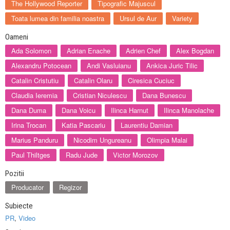
The Hollywood Reporter
Tipografic Majuscul
Toata lumea din familia noastra
Ursul de Aur
Variety
Oameni
Ada Solomon
Adrian Enache
Adrien Chef
Alex Bogdan
Alexandru Potocean
Andi Vasluianu
Ankica Juric Tilic
Catalin Cristutiu
Catalin Olaru
Ciresica Cuciuc
Claudia Ieremia
Cristian Niculescu
Dana Bunescu
Dana Duma
Dana Voicu
Ilinca Harnut
Ilinca Manolache
Irina Trocan
Katia Pascariu
Laurentiu Damian
Marius Panduru
Nicodim Ungureanu
Olimpia Malai
Paul Thiltges
Radu Jude
Victor Morozov
Pozitii
Producator
Regizor
Subiecte
PR
,
Video