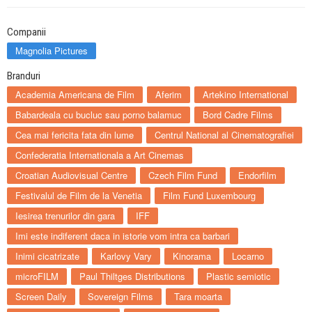
Companii
Magnolia Pictures
Branduri
Academia Americana de Film
Aferim
Artekino International
Babardeala cu bucluc sau porno balamuc
Bord Cadre Films
Cea mai fericita fata din lume
Centrul National al Cinematografiei
Confederatia Internationala a Art Cinemas
Croatian Audiovisual Centre
Czech Film Fund
Endorfilm
Festivalul de Film de la Venetia
Film Fund Luxembourg
Iesirea trenurilor din gara
IFF
Imi este indiferent daca in istorie vom intra ca barbari
Inimi cicatrizate
Karlovy Vary
Kinorama
Locarno
microFILM
Paul Thiltges Distributions
Plastic semiotic
Screen Daily
Sovereign Films
Tara moarta