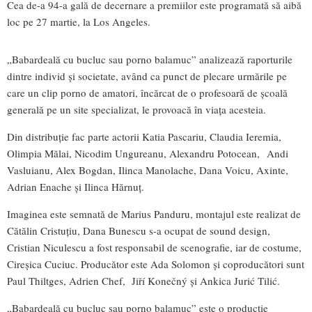
Cea de-a 94-a gală de decernare a premiilor este programată să aibă
loc pe 27 martie, la Los Angeles.
„Babardeală cu bucluc sau porno balamuc” analizează raporturile
dintre individ şi societate, având ca punct de plecare urmările pe
care un clip porno de amatori, încărcat de o profesoară de şcoală
generală pe un site specializat, le provoacă în viaţa acesteia.
Din distribuţie fac parte actorii Katia Pascariu, Claudia Ieremia,
Olimpia Mălai, Nicodim Ungureanu, Alexandru Potocean, Andi
Vasluianu, Alex Bogdan, Ilinca Manolache, Dana Voicu, Axinte,
Adrian Enache şi Ilinca Hărnuţ.
Imaginea este semnată de Marius Panduru, montajul este realizat de
Cătălin Cristuţiu, Dana Bunescu s-a ocupat de sound design,
Cristian Niculescu a fost responsabil de scenografie, iar de costume,
Cireşica Cuciuc. Producător este Ada Solomon şi coproducători sunt
Paul Thiltges, Adrien Chef, Jiří Konečný şi Ankica Jurić Tilić.
„Babardeală cu bucluc sau porno balamuc” este o producţie