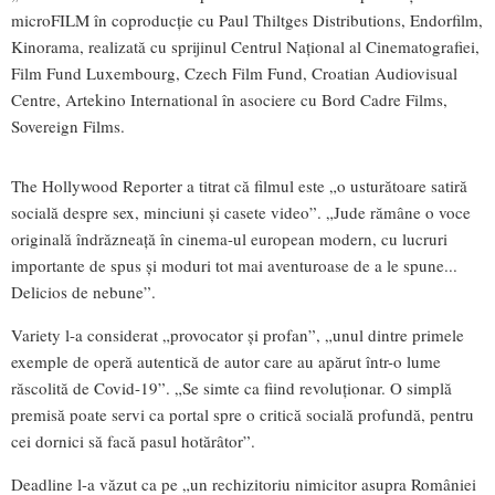
microFILM în coproducţie cu Paul Thiltges Distributions, Endorfilm,
Kinorama, realizată cu sprijinul Centrul Naţional al Cinematografiei,
Film Fund Luxembourg, Czech Film Fund, Croatian Audiovisual
Centre, Artekino International în asociere cu Bord Cadre Films,
Sovereign Films.
The Hollywood Reporter a titrat că filmul este „o usturătoare satiră
socială despre sex, minciuni şi casete video”. „Jude rămâne o voce
originală îndrăzneaţă în cinema-ul european modern, cu lucruri
importante de spus şi moduri tot mai aventuroase de a le spune...
Delicios de nebune”.
Variety l-a considerat „provocator şi profan”, „unul dintre primele
exemple de operă autentică de autor care au apărut într-o lume
răscolită de Covid-19”. „Se simte ca fiind revoluţionar. O simplă
premisă poate servi ca portal spre o critică socială profundă, pentru
cei dornici să facă pasul hotărâtor”.
Deadline l-a văzut ca pe „un rechizitoriu nimicitor asupra României