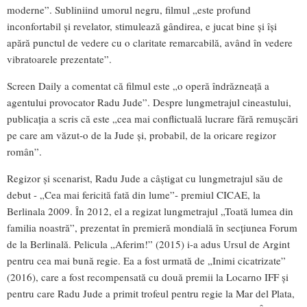
moderne”. Subliniind umorul negru, filmul „este profund
inconfortabil şi revelator, stimulează gândirea, e jucat bine şi îşi
apără punctul de vedere cu o claritate remarcabilă, având în vedere
vibratoarele prezentate”.
Screen Daily a comentat că filmul este „o operă îndrăzneaţă a
agentului provocator Radu Jude”. Despre lungmetrajul cineastului,
publicaţia a scris că este „cea mai conflictuală lucrare fără remuşcări
pe care am văzut-o de la Jude şi, probabil, de la oricare regizor
român”.
Regizor şi scenarist, Radu Jude a câştigat cu lungmetrajul său de
debut - „Cea mai fericită fată din lume”- premiul CICAE, la
Berlinala 2009. În 2012, el a regizat lungmetrajul „Toată lumea din
familia noastră”, prezentat în premieră mondială în secţiunea Forum
de la Berlinală. Pelicula „Aferim!” (2015) i-a adus Ursul de Argint
pentru cea mai bună regie. Ea a fost urmată de „Inimi cicatrizate”
(2016), care a fost recompensată cu două premii la Locarno IFF şi
pentru care Radu Jude a primit trofeul pentru regie la Mar del Plata,