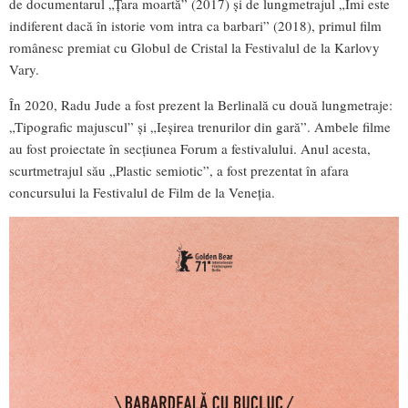
de documentarul „Ţara moartă” (2017) şi de lungmetrajul „Îmi este
indiferent dacă în istorie vom intra ca barbari” (2018), primul film
românesc premiat cu Globul de Cristal la Festivalul de la Karlovy
Vary.
În 2020, Radu Jude a fost prezent la Berlinală cu două lungmetraje:
„Tipografic majuscul” şi „Ieşirea trenurilor din gară”. Ambele filme
au fost proiectate în secţiunea Forum a festivalului. Anul acesta,
scurtmetrajul său „Plastic semiotic”, a fost prezentat în afara
concursului la Festivalul de Film de la Veneția.