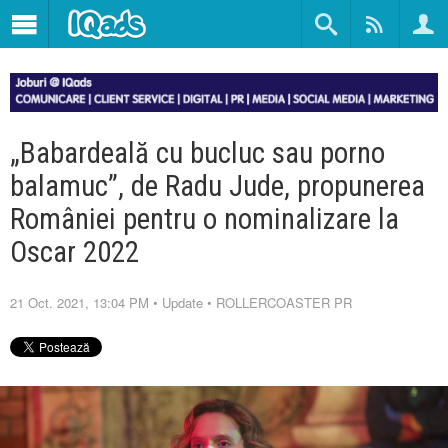
„Babardeală cu bucluc sau porno
balamuc”, de Radu Jude, propunerea
României pentru o nominalizare la
Oscar 2022
21 Oct. 2021, 13:04 PM
•
Update
•
ROLLERCOASTER PR