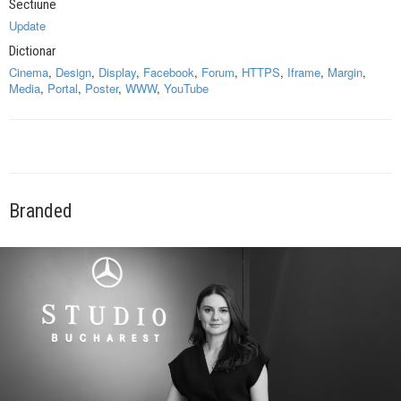
Sectiune
Update
Dictionar
Cinema
,
Design
,
Display
,
Facebook
,
Forum
,
HTTPS
,
Iframe
,
Margin
,
Media
,
Portal
,
Poster
,
WWW
,
YouTube
Branded