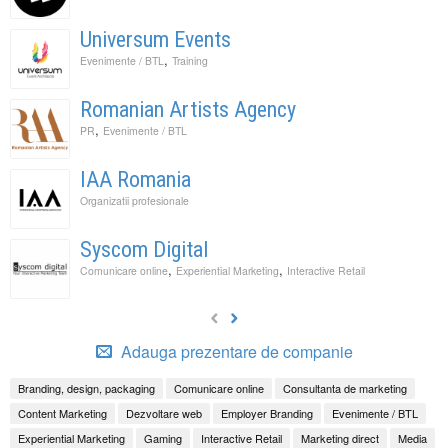
Universum Events
,
Evenimente / BTL
Training
Romanian Artists Agency
,
PR
Evenimente / BTL
IAA Romania
Organizatii profesionale
Syscom Digital
,
,
Comunicare online
Experiential Marketing
Interactive Retail
Adauga prezentare de companie
Branding, design, packaging
Comunicare online
Consultanta de marketing
Content Marketing
Dezvoltare web
Employer Branding
Evenimente / BTL
Experiential Marketing
Gaming
Interactive Retail
Marketing direct
Media