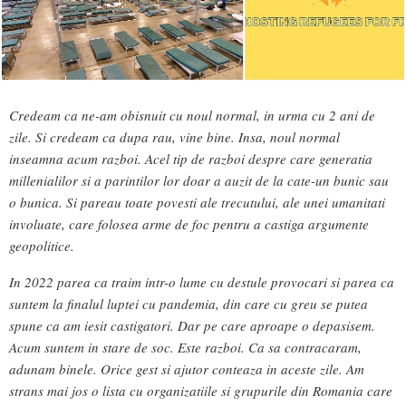
Credeam ca ne-am obisnuit cu noul normal, in urma cu 2 ani de
zile. Si credeam ca dupa rau, vine bine. Insa, noul normal
inseamna acum razboi. Acel tip de razboi despre care generatia
millenialilor si a parintilor lor doar a auzit de la cate-un bunic sau
o bunica. Si pareau toate povesti ale trecutului, ale unei umanitati
involuate, care folosea arme de foc pentru a castiga argumente
geopolitice.
In 2022 parea ca traim intr-o lume cu destule provocari si parea ca
suntem la finalul luptei cu pandemia, din care cu greu se putea
spune ca am iesit castigatori. Dar pe care aproape o depasisem.
Acum suntem in stare de soc. Este razboi. Ca sa contracaram,
adunam binele. Orice gest si ajutor conteaza in aceste zile. Am
strans mai jos o lista cu organizatiile si grupurile din Romania care