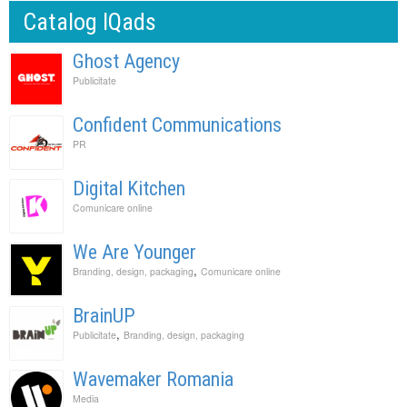
Catalog IQads
Ghost Agency
Publicitate
Confident Communications
PR
Digital Kitchen
Comunicare online
We Are Younger
,
Branding, design, packaging
Comunicare online
BrainUP
,
Publicitate
Branding, design, packaging
Wavemaker Romania
Media