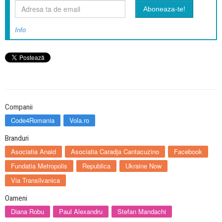
Info
Companii
Code4Romania
Vola.ro
Branduri
Asociatia Anaid
Asociatia Caradja Cantacuzino
Facebook
Fundatia Metropolis
Republica
Ukraine Now
Via Transilvanica
Oameni
Diana Robu
Paul Alexandru
Stefan Mandachi