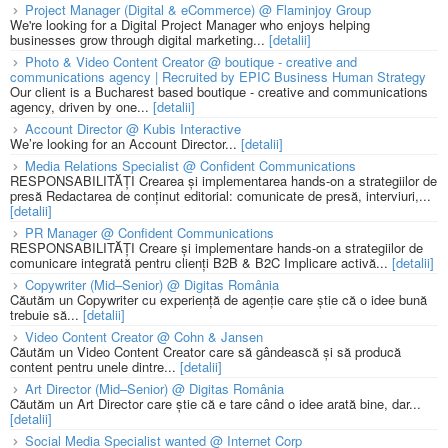
Project Manager (Digital & eCommerce) @ Flaminjoy Group
We're looking for a Digital Project Manager who enjoys helping
businesses grow through digital marketing...
[detalii]
Photo & Video Content Creator @ boutique - creative and
communications agency | Recruited by EPIC Business Human Strategy
Our client is a Bucharest based boutique - creative and communications
agency, driven by one...
[detalii]
Account Director @ Kubis Interactive
We’re looking for an Account Director...
[detalii]
Media Relations Specialist @ Confident Communications
RESPONSABILITĂȚI Crearea și implementarea hands-on a strategiilor de
presă Redactarea de conținut editorial: comunicate de presă, interviuri,...
[detalii]
PR Manager @ Confident Communications
RESPONSABILITĂȚI Creare și implementare hands-on a strategiilor de
comunicare integrată pentru clienți B2B & B2C Implicare activă...
[detalii]
Copywriter (Mid–Senior) @ Digitas România
Căutăm un Copywriter cu experiență de agenție care știe că o idee bună
trebuie să...
[detalii]
Video Content Creator @ Cohn & Jansen
Căutăm un Video Content Creator care să gândească și să producă
content pentru unele dintre...
[detalii]
Art Director (Mid–Senior) @ Digitas România
Căutăm un Art Director care știe că e tare când o idee arată bine, dar...
[detalii]
Social Media Specialist wanted @ Internet Corp