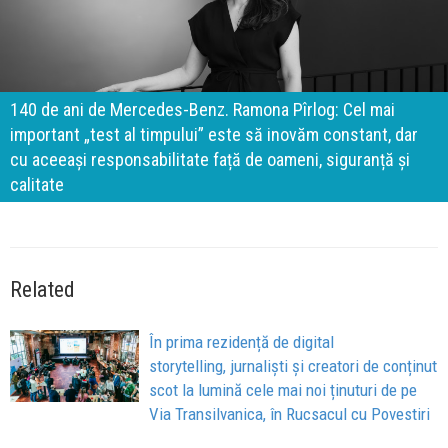
140 de ani de Mercedes-Benz. Ramona Pîrlog: Cel mai
important „test al timpului” este să inovăm constant, dar
cu aceeași responsabilitate față de oameni, siguranță și
calitate
Related
În prima rezidență de digital
storytelling, jurnaliști și creatori de conținut
scot la lumină cele mai noi ținuturi de pe
Via Transilvanica, în Rucsacul cu Povestiri