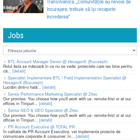
Transilvanica: „Comunitățile au nevoie de
încurajare, trebuie să își recapete
încrederea”
Jobs
BTL Account Manager Senior @ HexagonX (București)
Rolul ăsta se măsoară în ce nu se vede: proiectele care ies bine pentru
că...
[detalii]
Specialist Implementare BTL / Field Implementation Specialist @
HexagonX (București)
Lucrăm dintr-o hală...
[detalii]
Senior Performance Marketing Specialist @ Zitec
Our promise: You choose how you'll work with us: remote-first or at our
offices in Timpuri...
[detalii]
Senior SEO & GEO Specialist @ Zitec
Our promise: You choose how you'll work with us: remote-first or at our
offices in Timpuri...
[detalii]
PR Account Executive @ TOTAL PR
În calitate de PR Account Executive, vei implementa proiecte de
comunicare corporate & consumer, în...
[detalii]