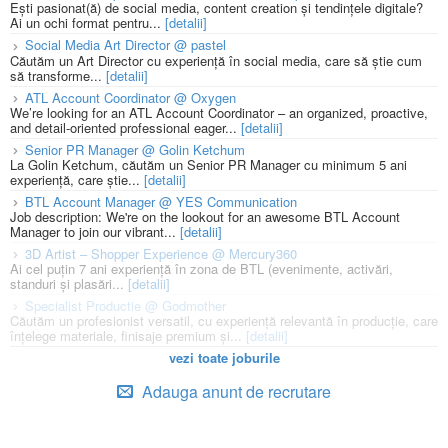
Ești pasionat(ă) de social media, content creation și tendințele digitale?
Ai un ochi format pentru...
[detalii]
Social Media Art Director @ pastel
Căutăm un Art Director cu experiență în social media, care să știe cum
să transforme...
[detalii]
ATL Account Coordinator @ Oxygen
We’re looking for an ATL Account Coordinator – an organized, proactive,
and detail-oriented professional eager...
[detalii]
Senior PR Manager @ Golin Ketchum
La Golin Ketchum, căutăm un Senior PR Manager cu minimum 5 ani
experiență, care știe...
[detalii]
BTL Account Manager @ YES Communication
Job description: We're on the lookout for an awesome BTL Account
Manager to join our vibrant...
[detalii]
3D Artist – Shopper Experience @ Mercury360
Ai cel puțin 7 ani experiență în zona de BTL (evenimente, activări,
standuri și plasări...
[detalii]
Specialist Productie @ Godmother
Căutăm un profesionist versatil, cu experiență relevantă în producție, care
înțelege materiale, finisaje premium și...
[detalii]
vezi toate joburile
Adauga anunt de recrutare