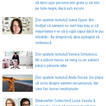
să devii ușor persona non grata și să intri
pe liste negre, dacă ești incisiv
[Din spatele textului] Ioana Epure: Am
învățat că oamenii nu sunt bau-bau și că
majoritatea n-or să-ți rupă capul dacă le pui
întrebări. Ba dimpotrivă, abia așteaptă să
vorbească
[Din spatele textului] Venera Dimulescu:
Mi-a plăcut mereu să merg cu un subiect
până-n pânzele albe
[Din spatele textului] Anda Docea: Îmi place
să scriu despre oameni necunoscuți, dar
care fac lucruri neobișnuite
[Newsletter Collection] Luiza Vasiliu &