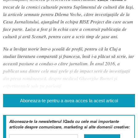
trecut de la cronici culturale pentru Suplimentul de cultură din Iași,
la articole semnate pentru Dilema Veche, către investigațiile de la
Casa Jurnalistului, ajungând în echipa RISE Project din care acum
face parte. Luiza a fost și în echia care a construit publicația de
cultură și artă Scena9, pentru care a scris timp de șase ani.
Nu a învățat teorie într-o școală de profil, pentru că la Cluj a
studiat literatura comparată și franceza, însă i-a plăcut să scrie, iar
această pasiune a condus-o către jurnalism. În anul 2016, a
publicat una dintre cele mai grele și de impact serii de investigații
din presa românească, despre medicul Gheorghe Burnei și
experimentele sale pe pacienți.
Aboneaza-te pentru a avea acces la acest articol
Aboneaza-te la newsletterul IQads cu cele mai importante
articole despre comunicare, marketing si alte domenii creative: