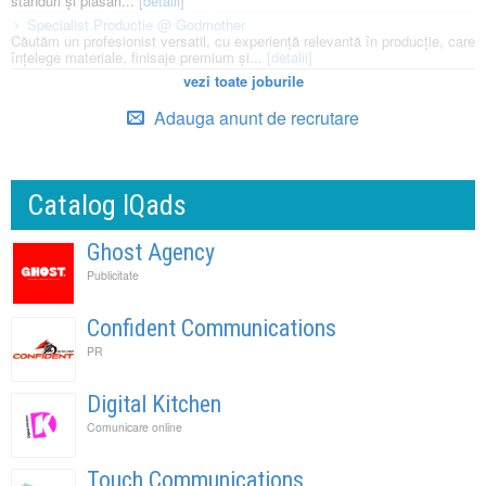
standuri și plasări...
[detalii]
Specialist Productie @ Godmother
Căutăm un profesionist versatil, cu experiență relevantă în producție, care
înțelege materiale, finisaje premium și...
[detalii]
vezi toate joburile
Adauga anunt de recrutare
Catalog IQads
Ghost Agency
Publicitate
Confident Communications
PR
Digital Kitchen
Comunicare online
Touch Communications