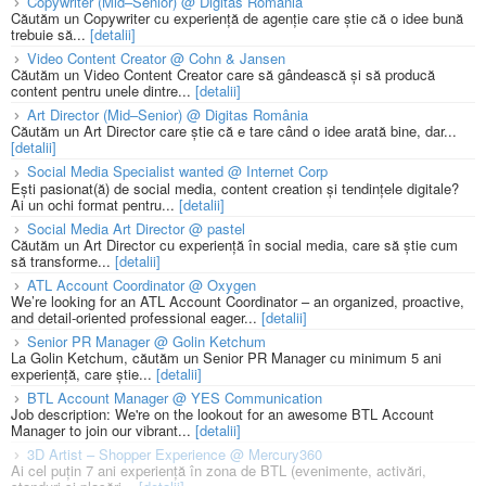
Copywriter (Mid–Senior) @ Digitas România
Căutăm un Copywriter cu experiență de agenție care știe că o idee bună
trebuie să...
[detalii]
Video Content Creator @ Cohn & Jansen
Căutăm un Video Content Creator care să gândească și să producă
content pentru unele dintre...
[detalii]
Art Director (Mid–Senior) @ Digitas România
Căutăm un Art Director care știe că e tare când o idee arată bine, dar...
[detalii]
Social Media Specialist wanted @ Internet Corp
Ești pasionat(ă) de social media, content creation și tendințele digitale?
Ai un ochi format pentru...
[detalii]
Social Media Art Director @ pastel
Căutăm un Art Director cu experiență în social media, care să știe cum
să transforme...
[detalii]
ATL Account Coordinator @ Oxygen
We’re looking for an ATL Account Coordinator – an organized, proactive,
and detail-oriented professional eager...
[detalii]
Senior PR Manager @ Golin Ketchum
La Golin Ketchum, căutăm un Senior PR Manager cu minimum 5 ani
experiență, care știe...
[detalii]
BTL Account Manager @ YES Communication
Job description: We're on the lookout for an awesome BTL Account
Manager to join our vibrant...
[detalii]
3D Artist – Shopper Experience @ Mercury360
Ai cel puțin 7 ani experiență în zona de BTL (evenimente, activări,