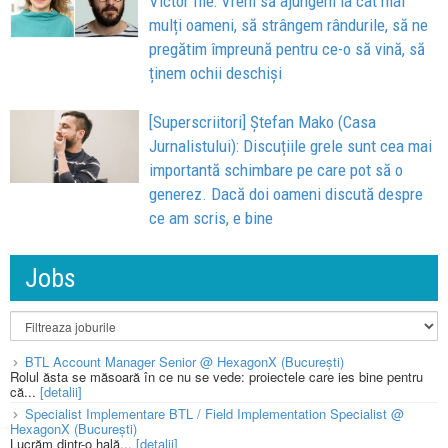
Victor Ilie: Vrem să ajungem la cât mai
mulți oameni, să strângem rândurile, să ne
pregătim împreună pentru ce-o să vină, să
ținem ochii deschiși
[Superscriitori] Ștefan Mako (Casa
Jurnalistului): Discuțiile grele sunt cea mai
importantă schimbare pe care pot să o
generez. Dacă doi oameni discută despre
ce am scris, e bine
Jobs
BTL Account Manager Senior @ HexagonX (București)
Rolul ăsta se măsoară în ce nu se vede: proiectele care ies bine pentru
că...
[detalii]
Specialist Implementare BTL / Field Implementation Specialist @
HexagonX (București)
Lucrăm dintr-o hală...
[detalii]