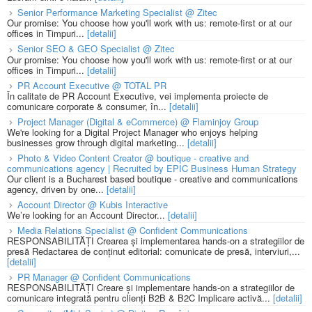
Senior Performance Marketing Specialist @ Zitec
Our promise: You choose how you'll work with us: remote-first or at our
offices in Timpuri...
[detalii]
Senior SEO & GEO Specialist @ Zitec
Our promise: You choose how you'll work with us: remote-first or at our
offices in Timpuri...
[detalii]
PR Account Executive @ TOTAL PR
În calitate de PR Account Executive, vei implementa proiecte de
comunicare corporate & consumer, în...
[detalii]
Project Manager (Digital & eCommerce) @ Flaminjoy Group
We're looking for a Digital Project Manager who enjoys helping
businesses grow through digital marketing...
[detalii]
Photo & Video Content Creator @ boutique - creative and
communications agency | Recruited by EPIC Business Human Strategy
Our client is a Bucharest based boutique - creative and communications
agency, driven by one...
[detalii]
Account Director @ Kubis Interactive
We’re looking for an Account Director...
[detalii]
Media Relations Specialist @ Confident Communications
RESPONSABILITĂȚI Crearea și implementarea hands-on a strategiilor de
presă Redactarea de conținut editorial: comunicate de presă, interviuri,...
[detalii]
PR Manager @ Confident Communications
RESPONSABILITĂȚI Creare și implementare hands-on a strategiilor de
comunicare integrată pentru clienți B2B & B2C Implicare activă...
[detalii]