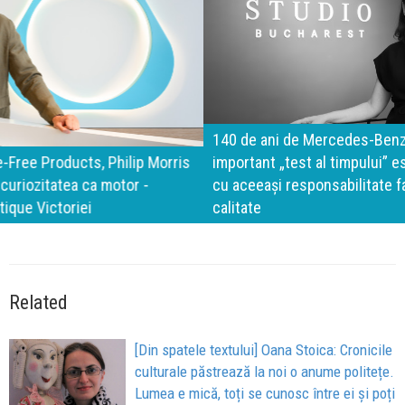
140 de ani de Mercedes-Benz. Ramona Pîrlog: Cel mai
important „test al timpului” este să inovăm constant, dar
cu aceeași responsabilitate față de oameni, siguranță și
calitate
Related
[Din spatele textului] Oana Stoica: Cronicile
culturale păstrează la noi o anume politețe.
Lumea e mică, toți se cunosc între ei și poți