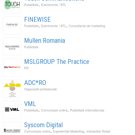
,
Publicitate
Evenimente / BTL
FINEWISE
,
,
Publicitate
Evenimente / BTL
Consultanta de marketing
Mullen Romania
Publicitate
MSLGROUP The Practice
PR
ADC*RO
Organizatii profesionale
VML
,
,
Publicitate
Comunicare online
Publicitate internationala
Syscom Digital
,
,
Comunicare online
Experiential Marketing
Interactive Retail