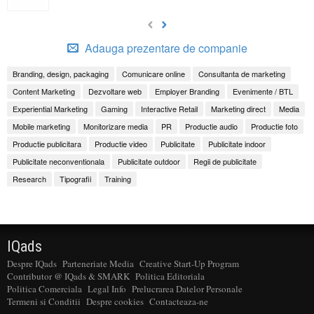
Adauga prezentare de companie
Branding, design, packaging
Comunicare online
Consultanta de marketing
Content Marketing
Dezvoltare web
Employer Branding
Evenimente / BTL
Experiential Marketing
Gaming
Interactive Retail
Marketing direct
Media
Mobile marketing
Monitorizare media
PR
Productie audio
Productie foto
Productie publicitara
Productie video
Publicitate
Publicitate indoor
Publicitate neconventionala
Publicitate outdoor
Regii de publicitate
Research
Tipografii
Training
IQads
Despre IQads
Parteneriate Media
Creative Start-Up Program
Contributor @ IQads & SMARK
Politica Editoriala
Politica Comerciala
Legal Info
Prelucrarea Datelor Personale
Termeni si Conditii
Despre cookies
Contacteaza-ne