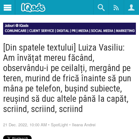
[Din spatele textului] Luiza Vasiliu:
Am învățat mereu făcând,
observându-i pe ceilalți, mergând pe
teren, murind de frică înainte să pun
mâna pe telefon, bușind subiecte,
reușind să duc altele până la capăt,
scriind, scriind, scriind
21 Dec. 2022, 10:00 AM
•
SpotLight
•
Ileana Andrei