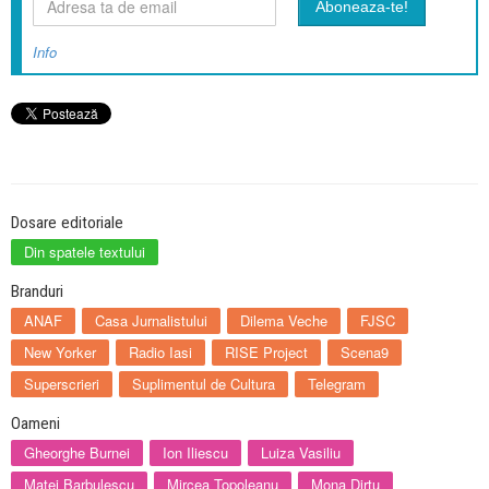
Info
Dosare editoriale
Din spatele textului
Branduri
ANAF
Casa Jurnalistului
Dilema Veche
FJSC
New Yorker
Radio Iasi
RISE Project
Scena9
Superscrieri
Suplimentul de Cultura
Telegram
Oameni
Gheorghe Burnei
Ion Iliescu
Luiza Vasiliu
Matei Barbulescu
Mircea Topoleanu
Mona Dirtu