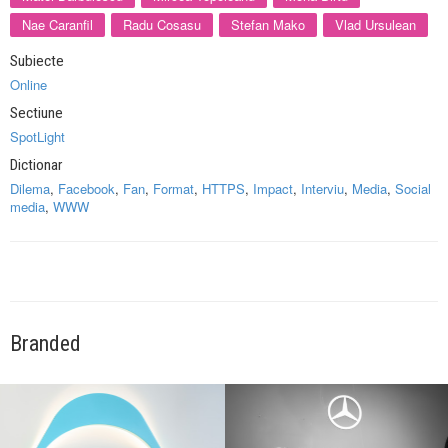
Nae Caranfil
Radu Cosasu
Stefan Mako
Vlad Ursulean
Subiecte
Online
Sectiune
SpotLight
Dictionar
Dilema
,
Facebook
,
Fan
,
Format
,
HTTPS
,
Impact
,
Interviu
,
Media
,
Social
media
,
WWW
Branded