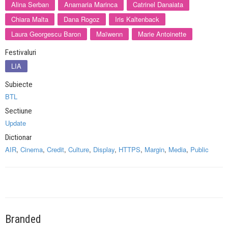
Alina Serban
Anamaria Marinca
Catrinel Danaiata
Chiara Malta
Dana Rogoz
Iris Kaltenback
Laura Georgescu Baron
Maïwenn
Marie Antoinette
Festivaluri
LIA
Subiecte
BTL
Sectiune
Update
Dictionar
AIR
,
Cinema
,
Credit
,
Culture
,
Display
,
HTTPS
,
Margin
,
Media
,
Public
Branded