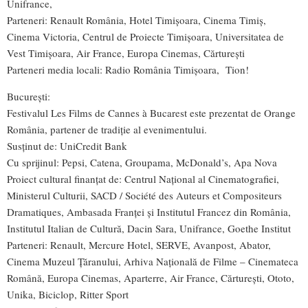
Unifrance,
Parteneri: Renault România, Hotel Timișoara, Cinema Timiș,
Cinema Victoria, Centrul de Proiecte Timișoara, Universitatea de
Vest Timișoara, Air France, Europa Cinemas, Cărturești
Parteneri media locali: Radio România Timișoara, Tion!
București:
Festivalul Les Films de Cannes à Bucarest este prezentat de Orange
România, partener de tradiție al evenimentului.
Susținut de: UniCredit Bank
Cu sprijinul: Pepsi, Catena, Groupama, McDonald’s, Apa Nova
Proiect cultural finanțat de: Centrul Naţional al Cinematografiei,
Ministerul Culturii, SACD / Société des Auteurs et Compositeurs
Dramatiques, Ambasada Franței și Institutul Francez din România,
Institutul Italian de Cultură, Dacin Sara, Unifrance, Goethe Institut
Parteneri: Renault, Mercure Hotel, SERVE, Avanpost, Abator,
Cinema Muzeul Țăranului, Arhiva Națională de Filme – Cinemateca
Română, Europa Cinemas, Aparterre, Air France, Cărturești, Ototo,
Unika, Biciclop, Ritter Sport