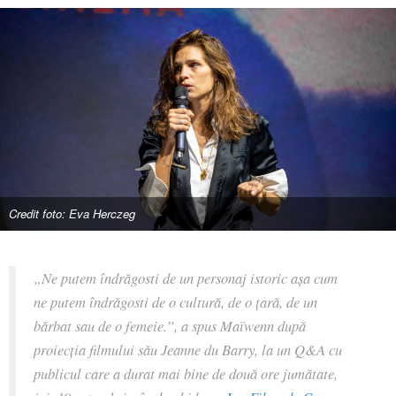
Credit foto: Eva Herczeg
„Ne putem îndrăgosti de un personaj istoric așa cum
ne putem îndrăgosti de o cultură, de o țară, de un
bărbat sau de o femeie.”, a spus Maïwenn după
proiecția filmului său
Jeanne du Barry
, la un Q&A cu
publicul care a durat mai bine de două ore jumătate,