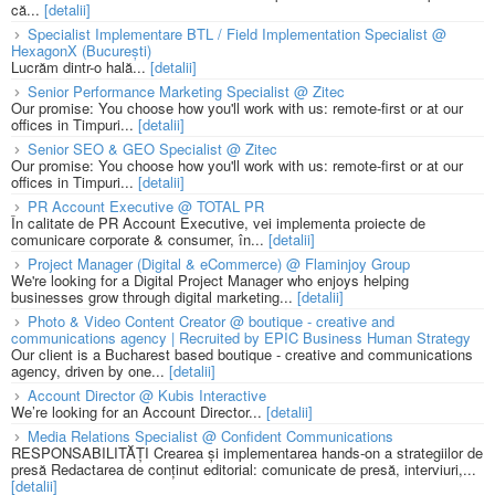
că...
[detalii]
Specialist Implementare BTL / Field Implementation Specialist @
HexagonX (București)
Lucrăm dintr-o hală...
[detalii]
Senior Performance Marketing Specialist @ Zitec
Our promise: You choose how you'll work with us: remote-first or at our
offices in Timpuri...
[detalii]
Senior SEO & GEO Specialist @ Zitec
Our promise: You choose how you'll work with us: remote-first or at our
offices in Timpuri...
[detalii]
PR Account Executive @ TOTAL PR
În calitate de PR Account Executive, vei implementa proiecte de
comunicare corporate & consumer, în...
[detalii]
Project Manager (Digital & eCommerce) @ Flaminjoy Group
We're looking for a Digital Project Manager who enjoys helping
businesses grow through digital marketing...
[detalii]
Photo & Video Content Creator @ boutique - creative and
communications agency | Recruited by EPIC Business Human Strategy
Our client is a Bucharest based boutique - creative and communications
agency, driven by one...
[detalii]
Account Director @ Kubis Interactive
We’re looking for an Account Director...
[detalii]
Media Relations Specialist @ Confident Communications
RESPONSABILITĂȚI Crearea și implementarea hands-on a strategiilor de
presă Redactarea de conținut editorial: comunicate de presă, interviuri,...
[detalii]