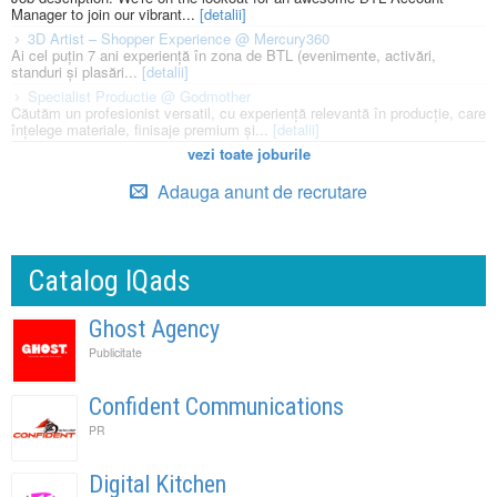
Manager to join our vibrant...
[detalii]
3D Artist – Shopper Experience @ Mercury360
Ai cel puțin 7 ani experiență în zona de BTL (evenimente, activări,
standuri și plasări...
[detalii]
Specialist Productie @ Godmother
Căutăm un profesionist versatil, cu experiență relevantă în producție, care
înțelege materiale, finisaje premium și...
[detalii]
vezi toate joburile
Adauga anunt de recrutare
Catalog IQads
Ghost Agency
Publicitate
Confident Communications
PR
Digital Kitchen