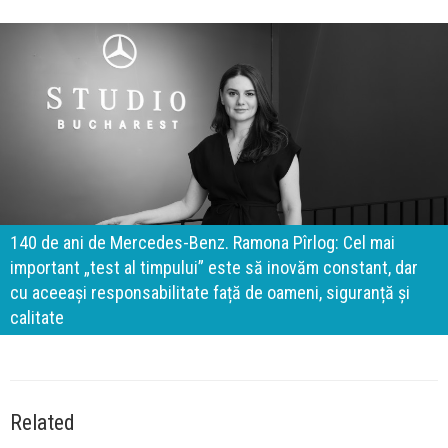
140 de ani de Mercedes-Benz. Ramona Pîrlog: Cel mai
important „test al timpului” este să inovăm constant, dar
cu aceeași responsabilitate față de oameni, siguranță și
calitate
Related