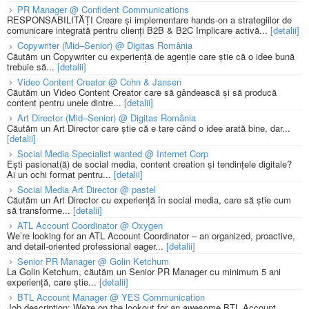
PR Manager @ Confident Communications
RESPONSABILITĂȚI Creare și implementare hands-on a strategiilor de
comunicare integrată pentru clienți B2B & B2C Implicare activă...
[detalii]
Copywriter (Mid–Senior) @ Digitas România
Căutăm un Copywriter cu experiență de agenție care știe că o idee bună
trebuie să...
[detalii]
Video Content Creator @ Cohn & Jansen
Căutăm un Video Content Creator care să gândească și să producă
content pentru unele dintre...
[detalii]
Art Director (Mid–Senior) @ Digitas România
Căutăm un Art Director care știe că e tare când o idee arată bine, dar...
[detalii]
Social Media Specialist wanted @ Internet Corp
Ești pasionat(ă) de social media, content creation și tendințele digitale?
Ai un ochi format pentru...
[detalii]
Social Media Art Director @ pastel
Căutăm un Art Director cu experiență în social media, care să știe cum
să transforme...
[detalii]
ATL Account Coordinator @ Oxygen
We’re looking for an ATL Account Coordinator – an organized, proactive,
and detail-oriented professional eager...
[detalii]
Senior PR Manager @ Golin Ketchum
La Golin Ketchum, căutăm un Senior PR Manager cu minimum 5 ani
experiență, care știe...
[detalii]
BTL Account Manager @ YES Communication
Job description: We're on the lookout for an awesome BTL Account