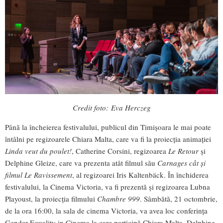
Credit foto: Eva Herczeg
Până la încheierea festivalului, publicul din Timișoara le mai poate
întâlni pe regizoarele Chiara Malta, care va fi la proiecția animației
Linda veut du poulet!
, Catherine Corsini, regizoarea
Le Retour
și
Delphine Gleize, care va prezenta atât filmul său
Carnages cât și
filmul Le Ravissement
, al regizoarei Iris Kaltenbäck. În închiderea
festivalului, la Cinema Victoria, va fi prezentă și regizoarea Lubna
Playoust, la proiecția filmului
Chambre 999
. Sâmbătă, 21 octombrie,
de la ora 16:00, la sala de cinema Victoria, va avea loc conferința
Gender Equality in Cinema la care participă Chiara Malta, Delphine