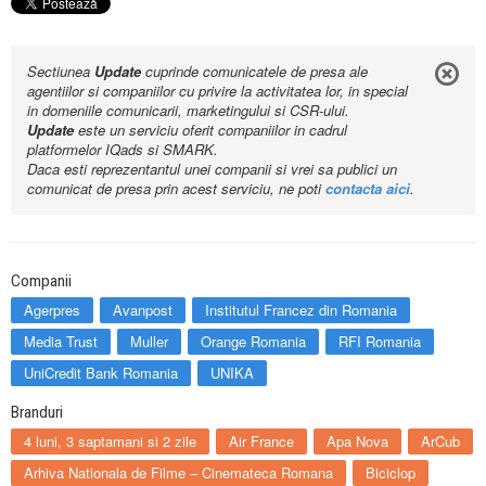
Sectiunea
Update
cuprinde comunicatele de presa ale
agentiilor si companiilor cu privire la activitatea lor, in special
in domeniile comunicarii, marketingului si CSR-ului.
Update
este un serviciu oferit companiilor in cadrul
platformelor IQads si SMARK.
Daca esti reprezentantul unei companii si vrei sa publici un
comunicat de presa prin acest serviciu, ne poti
contacta aici
.
Companii
Agerpres
Avanpost
Institutul Francez din Romania
Media Trust
Muller
Orange Romania
RFI Romania
UniCredit Bank Romania
UNIKA
Branduri
4 luni, 3 saptamani si 2 zile
Air France
Apa Nova
ArCub
Arhiva Nationala de Filme – Cinemateca Romana
Biciclop