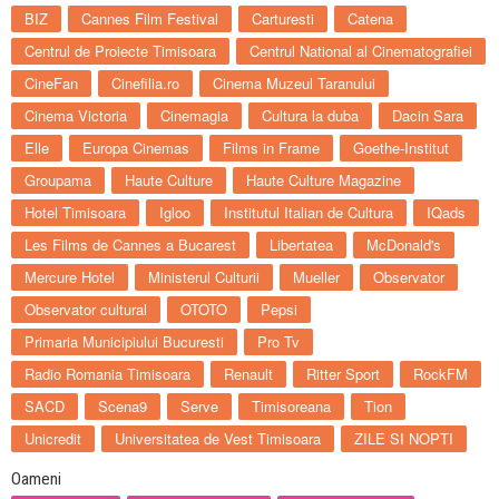
BIZ
Cannes Film Festival
Carturesti
Catena
Centrul de Proiecte Timisoara
Centrul National al Cinematografiei
CineFan
Cinefilia.ro
Cinema Muzeul Taranului
Cinema Victoria
Cinemagia
Cultura la duba
Dacin Sara
Elle
Europa Cinemas
Films in Frame
Goethe-Institut
Groupama
Haute Culture
Haute Culture Magazine
Hotel Timisoara
Igloo
Institutul Italian de Cultura
IQads
Les Films de Cannes a Bucarest
Libertatea
McDonald's
Mercure Hotel
Ministerul Culturii
Mueller
Observator
Observator cultural
OTOTO
Pepsi
Primaria Municipiului Bucuresti
Pro Tv
Radio Romania Timisoara
Renault
Ritter Sport
RockFM
SACD
Scena9
Serve
Timisoreana
Tion
Unicredit
Universitatea de Vest Timisoara
ZILE SI NOPTI
Oameni