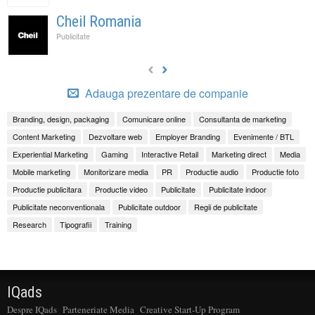
Cheil Romania
Publicitate
Adauga prezentare de companie
Branding, design, packaging
Comunicare online
Consultanta de marketing
Content Marketing
Dezvoltare web
Employer Branding
Evenimente / BTL
Experiential Marketing
Gaming
Interactive Retail
Marketing direct
Media
Mobile marketing
Monitorizare media
PR
Productie audio
Productie foto
Productie publicitara
Productie video
Publicitate
Publicitate indoor
Publicitate neconventionala
Publicitate outdoor
Regii de publicitate
Research
Tipografii
Training
IQads
Despre IQads
Parteneriate Media
Creative Start-Up Program