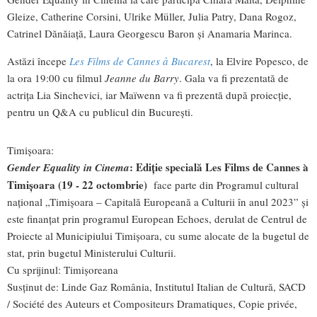
Gleize, Catherine Corsini, Ulrike Müller, Julia Patry, Dana Rogoz,
Catrinel Dănăiață, Laura Georgescu Baron și Anamaria Marinca.
Astăzi începe
Les Films de Cannes à Bucarest
, la Elvire Popesco, de
la ora 19:00 cu filmul
Jeanne du Barry
. Gala va fi prezentată de
actrița Lia Sinchevici, iar Maïwenn va fi prezentă după proiecție,
pentru un Q&A cu publicul din București.
Timișoara:
: Ediție specială Les Films de Cannes à
Gender Equality in Cinema
Timișoara (19 - 22 octombrie)
face parte din Programul cultural
național „Timișoara – Capitală Europeană a Culturii în anul 2023” și
este finanțat prin programul European Echoes, derulat de Centrul de
Proiecte al Municipiului Timișoara, cu sume alocate de la bugetul de
stat, prin bugetul Ministerului Culturii.
Cu sprijinul: Timișoreana
Susținut de: Linde Gaz România, Institutul Italian de Cultură, SACD
/ Société des Auteurs et Compositeurs Dramatiques, Copie privée,