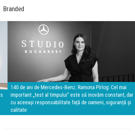
Branded
140 de ani de Mercedes-Benz. Ramona Pîrlog: Cel mai
important „test al timpului” este să inovăm constant, dar
cu aceeași responsabilitate față de oameni, siguranță și
calitate