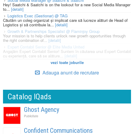
Social Media Manager @ Saatchi & Saatchi
Hey! Saatchi & Saatchi is on the lookout for a new Social Media Manager
to...
[detalii]
Logistics Exec (Gestionar) @ TAG
Căutăm un coleg organizat și implicat care să lucreze alături de Head of
Logistics și să contribuie la...
[detalii]
Growth & Partnerships Specialist @ Flaminjoy Group
Your mission is to help clients unlock new growth opportunities through
the right combination of...
[detalii]
Expert Contabil Senior @ Elite Media United
Angajăm Expert Contabil Senior! Suntem în căutarea unui Expert Contabil
cu experiență, care să se alăture...
[detalii]
vezi toate joburile
Adauga anunt de recrutare
Catalog IQads
Ghost Agency
Publicitate
Confident Communications