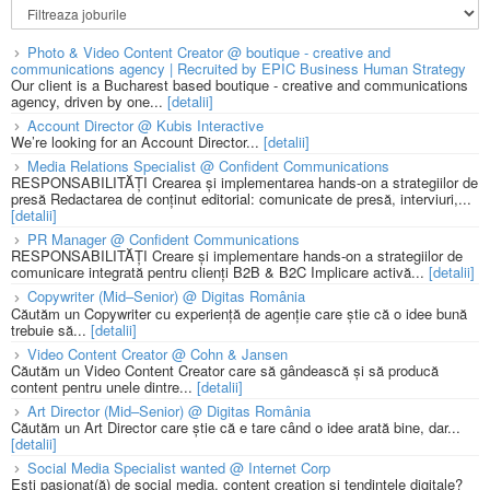
Photo & Video Content Creator @ boutique - creative and
communications agency | Recruited by EPIC Business Human Strategy
Our client is a Bucharest based boutique - creative and communications
agency, driven by one...
[detalii]
Account Director @ Kubis Interactive
We’re looking for an Account Director...
[detalii]
Media Relations Specialist @ Confident Communications
RESPONSABILITĂȚI Crearea și implementarea hands-on a strategiilor de
presă Redactarea de conținut editorial: comunicate de presă, interviuri,...
[detalii]
PR Manager @ Confident Communications
RESPONSABILITĂȚI Creare și implementare hands-on a strategiilor de
comunicare integrată pentru clienți B2B & B2C Implicare activă...
[detalii]
Copywriter (Mid–Senior) @ Digitas România
Căutăm un Copywriter cu experiență de agenție care știe că o idee bună
trebuie să...
[detalii]
Video Content Creator @ Cohn & Jansen
Căutăm un Video Content Creator care să gândească și să producă
content pentru unele dintre...
[detalii]
Art Director (Mid–Senior) @ Digitas România
Căutăm un Art Director care știe că e tare când o idee arată bine, dar...
[detalii]
Social Media Specialist wanted @ Internet Corp
Ești pasionat(ă) de social media, content creation și tendințele digitale?