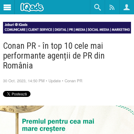
Conan PR - în top 10 cele mai
performante agenții de PR din
România
30 Oct. 2023, 14:50 PM
•
Update
•
Conan PR