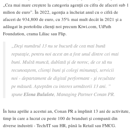
„Cea mai mare creștere la categoria agenții cu cifra de afaceri sub 1
milion de euro”. În 2022, agenția a încheiat anul cu o cifră de
afaceri de 934,800 de euro, cu 35% mai mult decât în 2021 și a
adăugat în portofoliu clienți noi precum Kiwi.com, UiPath
Foundation, crama Liliac sau Flip.
„Deși numărul 13 nu se bucură de cea mai bună
reputație, pentru noi acest an a fost unul dintre cei mai
buni. Multă muncă, dublată și de noroc, de ce să nu
recunoaștem, clienți buni și colegi minunați, servicii
noi - departament de digital performant - și rezultate
pe măsură. Așteptăm cu interes următorii 13 ani. ”
spune
Elena Bululete
, Managing Partner Conan PR.
În luna aprilie a acestui an, Conan PR a împlinit 13 ani de activitate,
timp în care a lucrat cu peste 100 de branduri și companii din
diverse industrii - Tech/IT sau HR, până la Retail sau FMCG.