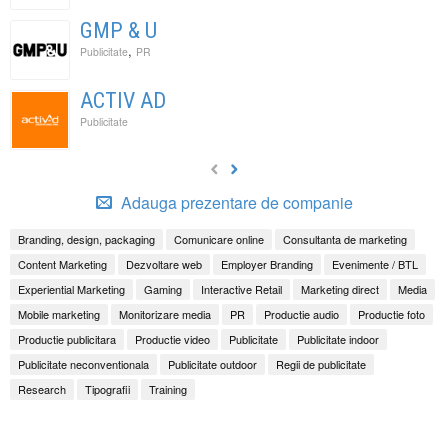
GMP & U
,
Publicitate
PR
ACTIV AD
Publicitate
Adauga prezentare de companie
Branding, design, packaging
Comunicare online
Consultanta de marketing
Content Marketing
Dezvoltare web
Employer Branding
Evenimente / BTL
Experiential Marketing
Gaming
Interactive Retail
Marketing direct
Media
Mobile marketing
Monitorizare media
PR
Productie audio
Productie foto
Productie publicitara
Productie video
Publicitate
Publicitate indoor
Publicitate neconventionala
Publicitate outdoor
Regii de publicitate
Research
Tipografii
Training