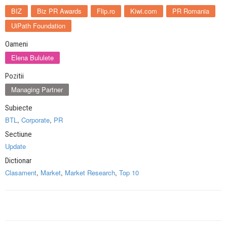
BIZ
Biz PR Awards
Flip.ro
Kiwi.com
PR Romania
UiPath Foundation
Oameni
Elena Bululete
Pozitii
Managing Partner
Subiecte
BTL
,
Corporate
,
PR
Sectiune
Update
Dictionar
Clasament
,
Market
,
Market Research
,
Top 10