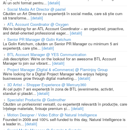
Ai un ochi format pentru...
[detalii]
Social Media Art Director @ pastel
Căutăm un Art Director cu experiență în social media, care să știe cum
să transforme...
[detalii]
ATL Account Coordinator @ Oxygen
We’re looking for an ATL Account Coordinator – an organized, proactive,
and detail-oriented professional eager...
[detalii]
Senior PR Manager @ Golin Ketchum
La Golin Ketchum, căutăm un Senior PR Manager cu minimum 5 ani
experiență, care știe...
[detalii]
BTL Account Manager @ YES Communication
Job description: We're on the lookout for an awesome BTL Account
Manager to join our vibrant...
[detalii]
Project Manager (Digital & eCommerce) @ Flaminjoy Group
We're looking for a Digital Project Manager who enjoys helping
businesses grow through digital marketing...
[detalii]
3D Artist – Shopper Experience @ Mercury360
Ai cel puțin 7 ani experiență în zona de BTL (evenimente, activări,
standuri și plasări...
[detalii]
Specialist Productie @ Godmother
Căutăm un profesionist versatil, cu experiență relevantă în producție, care
înțelege materiale, finisaje premium și...
[detalii]
Motion Designer / Video Editor @ Natural Intelligence
Founded in 2009 and 100% self-funded to this day, Natural Intelligence is
a leader in...
[detalii]