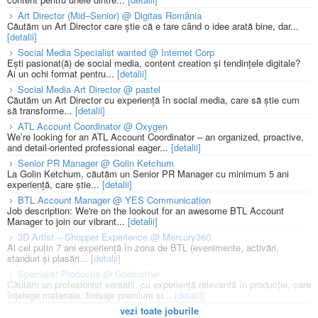
Art Director (Mid–Senior) @ Digitas România
Căutăm un Art Director care știe că e tare când o idee arată bine, dar...
[detalii]
Social Media Specialist wanted @ Internet Corp
Ești pasionat(ă) de social media, content creation și tendințele digitale?
Ai un ochi format pentru...
[detalii]
Social Media Art Director @ pastel
Căutăm un Art Director cu experiență în social media, care să știe cum
să transforme...
[detalii]
ATL Account Coordinator @ Oxygen
We’re looking for an ATL Account Coordinator – an organized, proactive,
and detail-oriented professional eager...
[detalii]
Senior PR Manager @ Golin Ketchum
La Golin Ketchum, căutăm un Senior PR Manager cu minimum 5 ani
experiență, care știe...
[detalii]
BTL Account Manager @ YES Communication
Job description: We're on the lookout for an awesome BTL Account
Manager to join our vibrant...
[detalii]
3D Artist – Shopper Experience @ Mercury360
Ai cel puțin 7 ani experiență în zona de BTL (evenimente, activări,
standuri și plasări...
[detalii]
Specialist Productie @ Godmother
Căutăm un profesionist versatil, cu experiență relevantă în producție, care
înțelege materiale, finisaje premium și...
[detalii]
vezi toate joburile