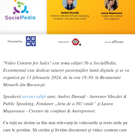
"Video Content for Sales" este tema ediției 56 a SocialPedia.
Evenimentul este dedicat tuturor pasionaților lumii digitale și se va
organiza pe 13 februarie 2024, de la ora 18:30, la Restaurant
Monarh din București.
Speakerii
acestei ediții
sunt: Andrei Dunuță - Antrenor Vânzări &
Public Speaking, Fondator „Arta de a NU vinde” și Laura
Mușuroaea - Creator de conținut & Antreprenor.
Cu toții ne dorim sa fim mai relevanți în videourile și reels-urile pe
care le postăm. Să creăm și livrăm discursuri și video content care