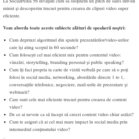
La SocialPedia 56 învățăm cum să susținem un pitch de sales într-un
minut și descoperim trucuri pentru crearea de clipuri video super
eficiente.
Vom aborda toate aceste subiecte alături de speakerii noștri:
Cum deprinzi algoritmul din spatele prezentărilor/video-urilor
care îşi ating scopul în 60 secunde?
Cum folosești cel mai eficient mix pentru contentul video:
vânzări, storytelling, branding personal şi public speaking?
Cum îți faci propria ta carte de vizită verbală pe care să o poți
folosi în social media, networking, abordările directe 1 to 1,
conversaţiile telefonice, negociere, mail-urile de prezentare și
webinarii?
Care sunt cele mai eficiente trucuri pentru crearea de content
video?
De ce ai nevoie ca să începi să creezi content video chiar astăzi?
Cum te asiguri că ai cel mai mare impact în social media prin
intermediul conținutului video?