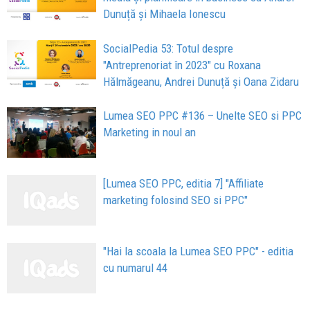
Dunuță și Mihaela Ionescu
SocialPedia 53: Totul despre
"Antreprenoriat în 2023" cu Roxana
Hălmăgeanu, Andrei Dunuță și Oana Zidaru
Lumea SEO PPC #136 – Unelte SEO si PPC
Marketing in noul an
[Lumea SEO PPC, editia 7] "Affiliate
marketing folosind SEO si PPC"
"Hai la scoala la Lumea SEO PPC" - editia
cu numarul 44