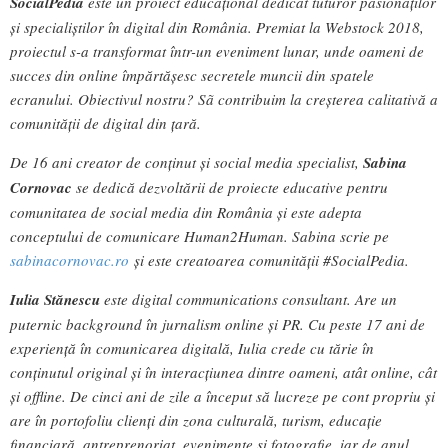
SocialPedia
este un proiect educațional dedicat tuturor pasionaților
și specialiștilor în digital din România. Premiat la Webstock 2018,
proiectul s-a transformat într-un eveniment lunar, unde oameni de
succes din online împărtășesc secretele muncii din spatele
ecranului. Obiectivul nostru? Sã contribuim la creșterea calitativă a
comunității de digital din țară.
De 16 ani creator de conținut și social media specialist,
Sabina
Cornovac
se dedică dezvoltării de proiecte educative pentru
comunitatea de social media din România și este adepta
conceptului de comunicare Human2Human. Sabina scrie pe
sabinacornovac.ro
și este creatoarea comunității #SocialPedia.
Iulia Stănescu
este digital communications consultant. Are un
puternic background în jurnalism online și PR. Cu peste 17 ani de
experiență în comunicarea digitală, Iulia crede cu tărie în
conținutul original și în interacțiunea dintre oameni, atât online, cât
și offline. De cinci ani de zile a început să lucreze pe cont propriu și
are în portofoliu clienți din zona culturală, turism, educație
financiară, antreprenoriat, evenimente și fotografie, iar de anul