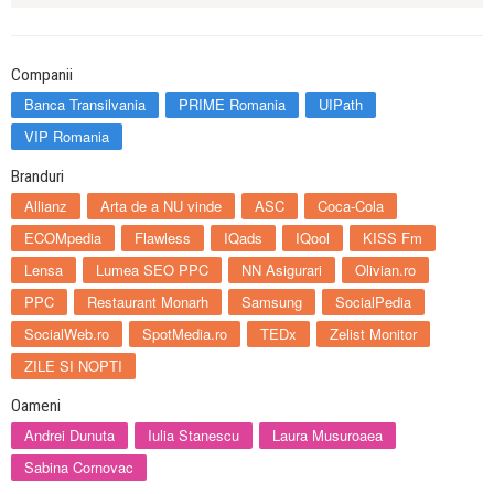
Companii
Banca Transilvania
PRIME Romania
UIPath
VIP Romania
Branduri
Allianz
Arta de a NU vinde
ASC
Coca-Cola
ECOMpedia
Flawless
IQads
IQool
KISS Fm
Lensa
Lumea SEO PPC
NN Asigurari
Olivian.ro
PPC
Restaurant Monarh
Samsung
SocialPedia
SocialWeb.ro
SpotMedia.ro
TEDx
Zelist Monitor
ZILE SI NOPTI
Oameni
Andrei Dunuta
Iulia Stanescu
Laura Musuroaea
Sabina Cornovac