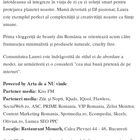
întotdeauna să integreze în viața de zi cu zi soluții smart pentru
protejarea planetei noastre. Mamă devotată și DJ pasionat, Laura
este exemplul perfect al complexității și creativității noastre ca ființe
umane.
Prima vloggeriță de beauty din România se orientează acum către
frumusețea minimalistă și produsele naturale, cruelty free.
Comunitatea Laurei este îndrăgostită de stilul ei de abordare a
modei, iar urmăritorii ei o consideră "cea mai bună prietenă de pe
internet".
Powered by Arta de a NU vinde
Partener media:
Kiss FM
Parteneri media:
Zile şi Nopti, IQ
a
ds, IQool, Flawless,
SocialWeb.ro, ASC, PRIME Romania, VIP Romania, Zelist Monitor,
Content Marketing Romania, Spotmedia.ro, Ecompedia, Skeels,
Olivian.ro, Lumea SEO PPC
Locație: Restaurant Monarh,
Calea Plevnei 44 - 46, Bucuresti