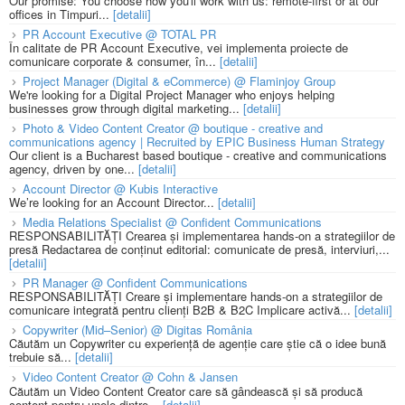
Our promise: You choose how you'll work with us: remote-first or at our
offices in Timpuri...
[detalii]
PR Account Executive @ TOTAL PR
În calitate de PR Account Executive, vei implementa proiecte de
comunicare corporate & consumer, în...
[detalii]
Project Manager (Digital & eCommerce) @ Flaminjoy Group
We're looking for a Digital Project Manager who enjoys helping
businesses grow through digital marketing...
[detalii]
Photo & Video Content Creator @ boutique - creative and
communications agency | Recruited by EPIC Business Human Strategy
Our client is a Bucharest based boutique - creative and communications
agency, driven by one...
[detalii]
Account Director @ Kubis Interactive
We’re looking for an Account Director...
[detalii]
Media Relations Specialist @ Confident Communications
RESPONSABILITĂȚI Crearea și implementarea hands-on a strategiilor de
presă Redactarea de conținut editorial: comunicate de presă, interviuri,...
[detalii]
PR Manager @ Confident Communications
RESPONSABILITĂȚI Creare și implementare hands-on a strategiilor de
comunicare integrată pentru clienți B2B & B2C Implicare activă...
[detalii]
Copywriter (Mid–Senior) @ Digitas România
Căutăm un Copywriter cu experiență de agenție care știe că o idee bună
trebuie să...
[detalii]
Video Content Creator @ Cohn & Jansen
Căutăm un Video Content Creator care să gândească și să producă
content pentru unele dintre...
[detalii]