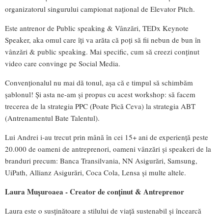
organizatorul singurului campionat național de Elevator Pitch.
Este antrenor de Public speaking & Vânzări, TEDx Keynote
Speaker, aka omul care îți va arăta că poţi să fii nebun de bun în
vânzări & public speaking. Mai specific, cum să creezi conținut
video care convinge pe Social Media.
Convenționalul nu mai dă tonul, așa că e timpul să schimbăm
șablonul! Şi asta ne-am şi propus cu acest workshop: să facem
trecerea de la strategia PPC (Poate Pică Ceva) la strategia ABT
(Antrenamentul Bate Talentul).
Lui Andrei i-au trecut prin mână în cei 15+ ani de experiență peste
20.000 de oameni de antreprenori, oameni vânzări și speakeri de la
branduri precum: Banca Transilvania, NN Asigurări, Samsung,
UiPath, Allianz Asigurări, Coca Cola, Lensa și multe altele.
Laura Mușuroaea - Creator de conținut & Antreprenor
Laura este o susținătoare a stilului de viață sustenabil și încearcă