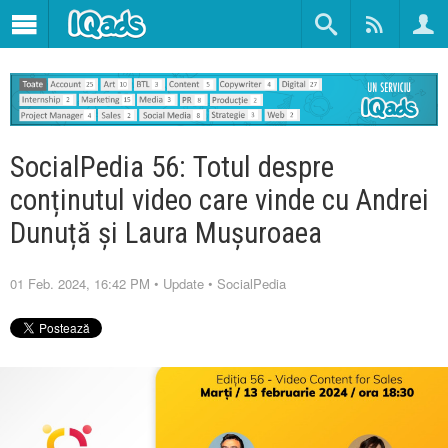
SocialPedia 56: Totul despre
conținutul video care vinde cu Andrei
Dunuță și Laura Mușuroaea
01 Feb. 2024, 16:42 PM
•
Update
•
SocialPedia