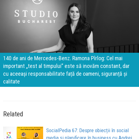
140 de ani de Mercedes-Benz. Ramona Pîrlog: Cel mai
important „test al timpului” este să inovăm constant, dar
cu aceeași responsabilitate față de oameni, siguranță și
calitate
Related
SocialPedia 67: Despre obiecții în social
media și planificare în business cu Andrei