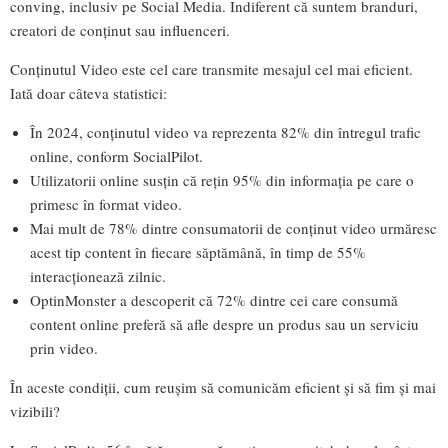
conving, inclusiv pe Social Media. Indiferent că suntem branduri,
creatori de conținut sau influenceri.
Conținutul Video este cel care transmite mesajul cel mai eficient.
Iată doar câteva statistici:
În 2024, conținutul video va reprezenta 82% din întregul trafic
online, conform SocialPilot.
Utilizatorii online susțin că rețin 95% din informația pe care o
primesc în format video.
Mai mult de 78% dintre consumatorii de conținut video urmăresc
acest tip content în fiecare săptămână, în timp de 55%
interacționează zilnic.
OptinMonster a descoperit că 72% dintre cei care consumă
content online preferă să afle despre un produs sau un serviciu
prin video.
În aceste condiții, cum reușim să comunicăm eficient și să fim și mai
vizibili?