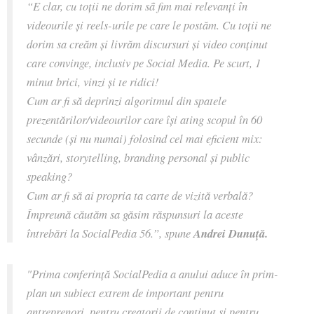
“E clar, cu toții ne dorim sã fim mai relevanți în
videourile și reels-urile pe care le postăm. Cu toții ne
dorim sa creăm și livrăm discursuri și video conținut
care convinge, inclusiv pe Social Media. Pe scurt, 1
minut brici, vinzi și te ridici!
Cum ar fi să deprinzi algoritmul din spatele
prezentărilor/videourilor care îşi ating scopul în 60
secunde (și nu numai) folosind cel mai eficient mix:
vânzări, storytelling, branding personal şi public
speaking?
Cum ar fi să ai propria ta carte de vizită verbală?
Împreună căutăm sa găsim răspunsuri la aceste
întrebări la SocialPedia 56.”, spune
Andrei Dunuță.
"Prima conferință SocialPedia a anului aduce în prim-
plan un subiect extrem de important pentru
antreprenori, pentru creatorii de conținut și pentru