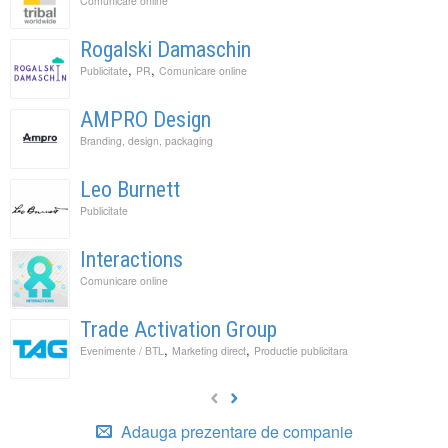
Comunicare online
Rogalski Damaschin
,
,
Publicitate
PR
Comunicare online
AMPRO Design
Branding, design, packaging
Leo Burnett
Publicitate
Interactions
Comunicare online
Trade Activation Group
,
,
Evenimente / BTL
Marketing direct
Productie publicitara
Adauga prezentare de companie